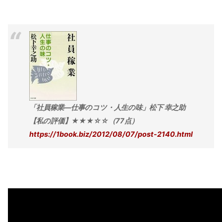
「社員稼業―仕事のコツ・人生の味」松下 幸之助
【私の評価】★★★☆☆（77点）
https://1book.biz/2012/08/07/post-2140.html