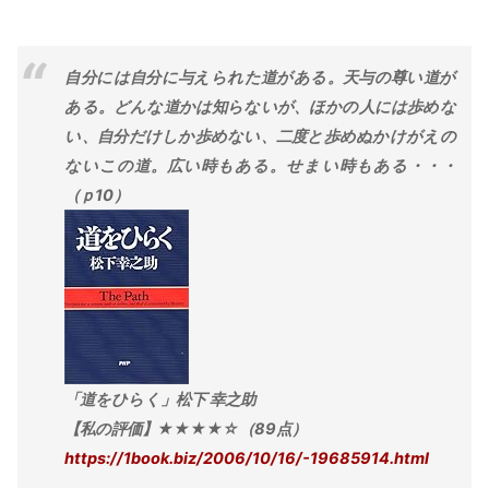
自分には自分に与えられた道がある。天与の尊い道が
ある。どんな道かは知らないが、ほかの人には歩めな
い、自分だけしか歩めない、二度と歩めぬかけがえの
ないこの道。広い時もある。せまい時もある・・・
（ｐ10）
「道をひらく」松下 幸之助
【私の評価】★★★★☆（89点）
https://1book.biz/2006/10/16/-19685914.html