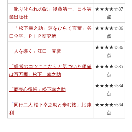
「叱り叱られの記」後藤清一、日本実
★★★★☆
87
業出版社
点
「「松下幸之助」運をひらく言葉」谷
★★★★☆
86
口全平、ＰＨＰ研究所
点
★★★★☆
86
「人を導く」江口 克彦
点
「経営のコツここなりと気づいた価値
★★★★☆
85
は百万両」松下 幸之助
点
★★★★☆
84
「商売心得帳」松下幸之助
点
「
同行二人
松下幸之助と歩む旅」北
康
★★★★☆
84
利
点