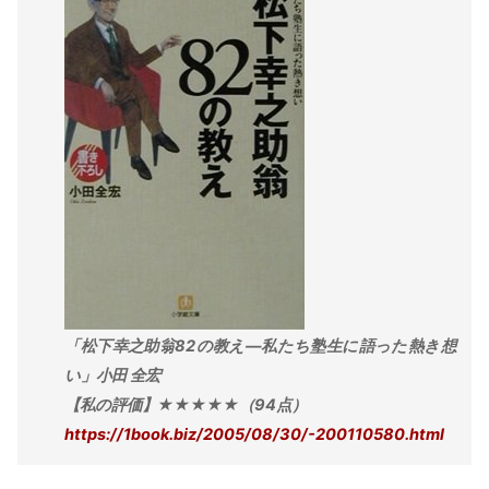
「松下幸之助翁82の教え―私たち塾生に語った熱き想
い」小田 全宏
【私の評価】★★★★★（94点）
https://1book.biz/2005/08/30/-200110580.html