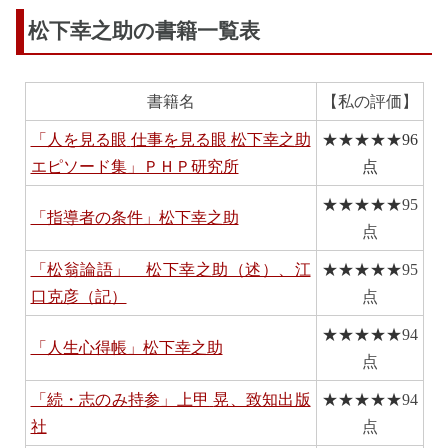
松下幸之助の書籍一覧表
書籍名
【私の評価】
「人を見る眼
仕事を見る眼
松下幸之助
★★★★★
96
エピソード集」ＰＨＰ研究所
点
★★★★★
95
「指導者の条件」松下幸之助
点
「松翁論語」 松下幸之助（述）、江
★★★★★
95
口克彦（記）
点
★★★★★
94
「人生心得帳」松下幸之助
点
「続・志のみ持参」上甲
晃、致知出版
★★★★★
94
社
点