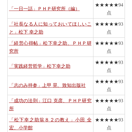
★★★★★
94
「一日一話」ＰＨＰ研究所（編）
点
「社長なる人に知っておいてほしいこ
★★★★★
93
と」松下
幸之助
点
「経営心得帖」松下幸之助、ＰＨＰ研
★★★★★
93
究所
点
★★★★★
93
「実践経営哲学」松下幸之助
点
★★★★★
93
「志のみ持参」上甲
晃、致知出版社
点
「成功の法則」江口
克彦、ＰＨＰ研究
★★★★★
93
所
点
「松下幸之助翁８２の教え」小田
全
★★★★★
93
宏、小学館
点