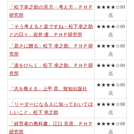
「松下幸之助の見方・考え方」ＰＨＰ
★★★★☆
89
研究所
点
「そう考えると楽ですね－松下幸之助
★★★★☆
89
との日々」岩井
虔、ＰＨＰ研究所
点
「若さに贈る」松下
幸之助、ＰＨＰ研
★★★★☆
89
究所
点
「道をひらく」松下
幸之助、ＰＨＰ研
★★★★☆
89
究所
点
★★★★☆
89
「志を教える」上甲
晃、致知出版社
点
「リーダーになる人に知っておいてほ
★★★★☆
88
しいこと」松下
幸之助
点
「経営者の教科書」江口
克彦、ＰＨＰ
★★★★☆
88
研究所
点