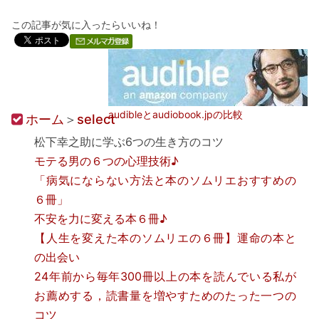
この記事が気に入ったらいいね！
audibleとaudiobook.jpの比較
ホーム
＞
select
松下幸之助に学ぶ6つの生き方のコツ
モテる男の６つの心理技術♪
「病気にならない方法と本のソムリエおすすめの
６冊」
不安を力に変える本６冊♪
【人生を変えた本のソムリエの６冊】運命の本と
の出会い
24年前から毎年300冊以上の本を読んでいる私が
お薦めする，読書量を増やすためのたった一つの
コツ