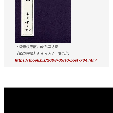
「商売心得帖」松下 幸之助
【私の評価】★★★★☆（84点）
https://1book.biz/2008/05/16/post-734.html