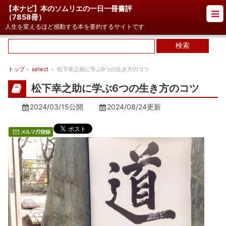
【本ナビ】本のソムリエの一日一冊書評
（
7858冊
）
人生を変えるほど感動する本を要約するサイトです
トップ
＞
select
＞ 松下幸之助に学ぶ6つの生き方のコツ
松下幸之助に学ぶ6つの生き方のコツ
2024/03/15公開
2024/08/24
更新