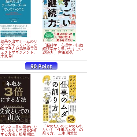
「結果を出すチームのリ
ーダーがやっていること
「脳科学・心理学・行動
NECで学んだ高効率プロ
経済学から導いたすごい
ジェクトマネジメント」
継続力」 吉田幸弘
五十嵐 剛
「やめたいのにやめられ
「ビジネス書の著者にな
ない！「仕事のムダ」の
っていきなり年収を3倍
削り方」 上妻 周太郎
にする方法」松尾 昭仁