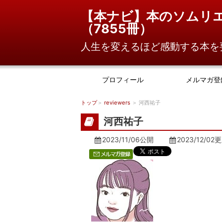
【本ナビ】本のソムリ
（
7855冊
）
人生を変えるほど感動する本を
プロフィール
メルマガ登
トップ
＞
reviewers
＞ 河西祐子
河西祐子
2023/11/06公開
2023/12/02
更