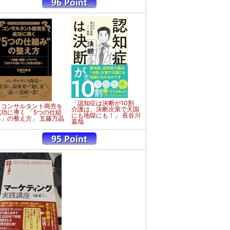
「認知症は決断が10割
「コンサルタント商売を
介護は、決断次第で天国
成功に導く 「5つの仕組
にも地獄にも！」 長谷川
み」の整え方」 五藤万晶
嘉哉