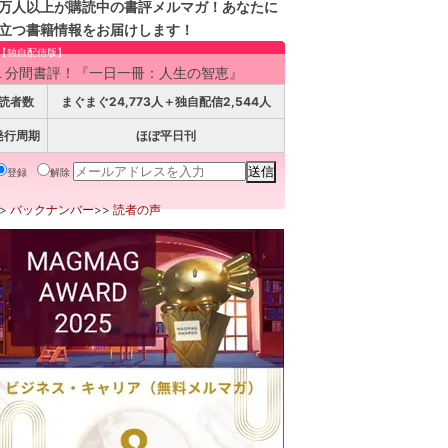
万人以上が購読中の書評メルマガ！あなたに
立つ書籍情報をお届けします！
【独自配信版】
１分間書評！『一日一冊：人生の智恵』
読者数
まぐまぐ24,773人＋独自配信2,544人
発行周期
ほぼ平日刊
登録
解除
>>
バックナンバー
>>
読者の声