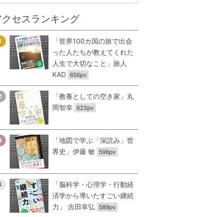
アクセスランキング
「世界100カ国の旅で出会
1
った人たちが教えてくれた
人生で大切なこと」旅人
KAD
656pv
「教養としての空き家」丸
2
岡智幸
623pv
「地図で学ぶ「深読み」世
3
界史」伊藤 敏
596pv
「脳科学・心理学・行動経
4
済学から導いたすごい継続
力」 吉田幸弘
589pv