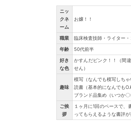
ニッ
クネ
お嬢！！
ーム
職業
臨床検査技師・ライター・
年齢
50代前半
好き
かすんだピンク！！（間
な色
せん）
模写（なんでも模写しちゃ
趣味
読書（基本的になんでもO.
ブランド品集め（いつか〇
ご挨
１ヶ月に1回のペースで、
拶
ってもらえるような書評が目