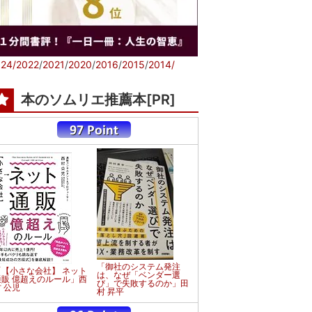
24/
2022
/
2021
/
2020
/
2016
/
2015
/
2014/
本のソムリエ推薦本[PR]
「御社のシステム発注
「【小さな会社】 ネット
は、なぜ「ベンダー選
通販 億超えのルール」西
び」で失敗するのか」田
 公児
村 昇平