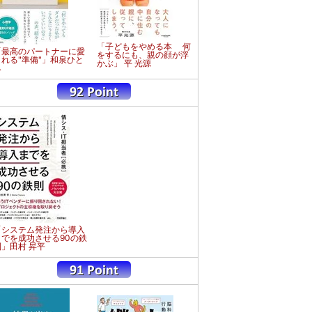
「子どもをやめる本 何
「最高のパートナーに愛
をするにも、親の顔が浮
される"準備"」和泉ひと
かぶ」 平 光源
み
「システム発注から導入
までを成功させる90の鉄
則」田村 昇平