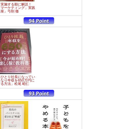
「実施する順に解説！
「マーケティング」実践
講座」弓削 徹
「ひとり社長になってい
きなり年収を650万円に
する方法」松尾 昭仁