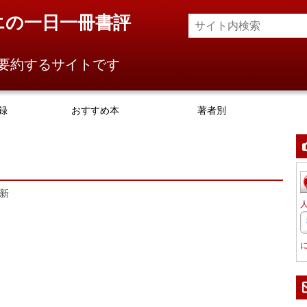
エの一日一冊書評
要約するサイトです
録
おすすめ本
著者別
新