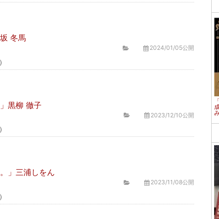
坂 冬馬
2024/01/05公開
）
」黒柳 徹子
2023/12/10公開
）
た。」三浦しをん
2023/11/08公開
）