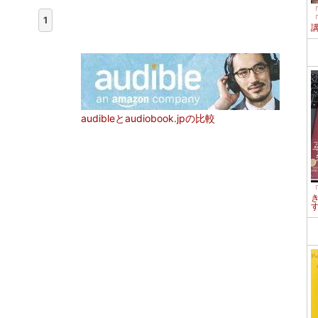
1
audibleとaudiobook.jpの比較