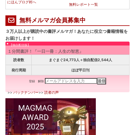
にほんブログ村へ
無料レポート一覧
無料メルマガ会員募集中
３万人以上が購読中の書評メルマガ！あなたに役立つ書籍情報を
お届けします！
【独自配信版】
１分間書評！『一日一冊：人生の智恵』
読者数
まぐまぐ24,773人＋独自配信2,544人
発行周期
ほぼ平日刊
登録
解除
>>
バックナンバー
>>
読者の声