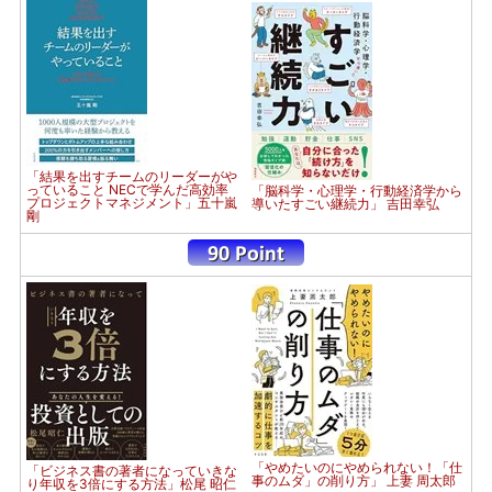
「結果を出すチームのリーダーがや
っていること NECで学んだ高効率
「脳科学・心理学・行動経済学から
プロジェクトマネジメント」五十嵐
導いたすごい継続力」 吉田幸弘
剛
「やめたいのにやめられない！「仕
「ビジネス書の著者になっていきな
事のムダ」の削り方」 上妻 周太郎
り年収を3倍にする方法」松尾 昭仁