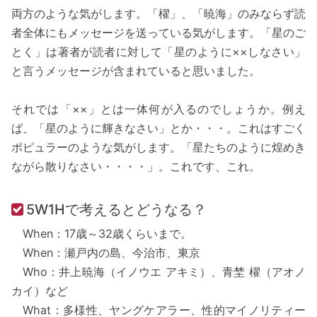
両方のような気がします。「櫂」、「暁海」のみならず読
者全体にもメッセージを送っている気がします。「星のご
とく」は著者が読者に対して「星のように××しなさい」
と言うメッセージが含まれていると思いました。
それでは「××」とは一体何が入るのでしょうか。例え
ば、「星のように輝きなさい」とか・・・。これはすごく
ポピュラーのような気がします。「星たちのように煌めき
ながら散りなさい・・・・」。これです、これ。
5W1Hで考えるとどうなる？
When：17歳～32歳くらいまで。
When：瀬戸内の島、今治市、東京
Who：井上暁海（イノウエ アキミ）、青埜 櫂（アオノ
カイ）など
What：多様性、ヤングケアラー、性的マイノリティー