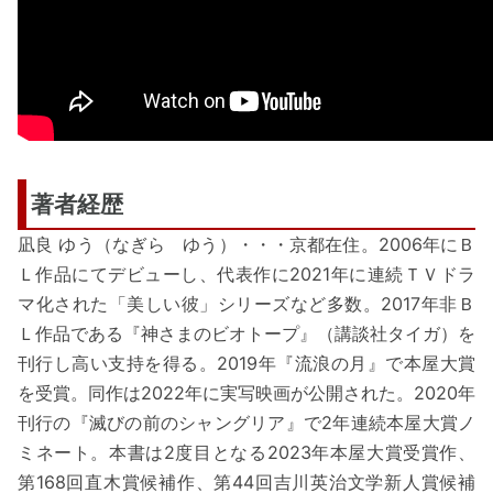
著者経歴
凪良 ゆう（なぎら ゆう）・・・京都在住。2006年にＢ
Ｌ作品にてデビューし、代表作に2021年に連続ＴＶドラ
マ化された「美しい彼」シリーズなど多数。2017年非Ｂ
Ｌ作品である『神さまのビオトープ』（講談社タイガ）を
刊行し高い支持を得る。2019年『流浪の月』で本屋大賞
を受賞。同作は2022年に実写映画が公開された。2020年
刊行の『滅びの前のシャングリア』で2年連続本屋大賞ノ
ミネート。本書は2度目となる2023年本屋大賞受賞作、
第168回直木賞候補作、第44回吉川英治文学新人賞候補