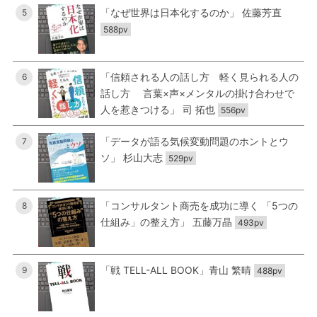
「なぜ世界は日本化するのか」 佐藤芳直
5
588pv
「信頼される人の話し方 軽く見られる人の
6
話し方 言葉×声×メンタルの掛け合わせで
人を惹きつける」 司 拓也
556pv
「データが語る気候変動問題のホントとウ
7
ソ」 杉山大志
529pv
「コンサルタント商売を成功に導く 「5つの
8
仕組み」の整え方」 五藤万晶
493pv
「戦 TELL-ALL BOOK」青山 繁晴
9
488pv