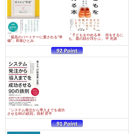
「子どもをやめる本 何をするに
「最高のパートナーに愛される"準
も、親の顔が浮かぶ」 平 光源
備"」和泉ひとみ
「システム発注から導入までを成功
させる90の鉄則」田村 昇平