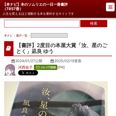
【本ナビ】本のソムリエの一日一冊書評
（
7857冊
）
人生を変えるほど感動する本を要約するサイトです
本ナビ
>
書評一覧
>
【書評】2度目の本屋大賞「汝、星のご
とく」凪良 ゆう
2024/01/27公開
2025/02/19
更新
河西祐子
[PR]