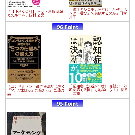
「御社のシステム発注は、なぜ「ベ
「【小さな会社】 ネット通販 億超
ンダー選び」で失敗するのか」田村
えのルール」西村 公児
昇平
「認知症は決断が10割 介護は、決
「コンサルタント商売を成功に導く
断次第で天国にも地獄にも！」 長谷
「5つの仕組み」の整え方」 五藤万
川嘉哉
晶