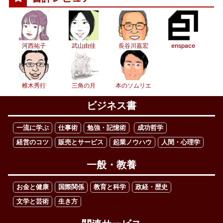
河西祐子
武山由佳
長谷川嘉宏
enspace
椎木秀行
三角の月
本のソムリエ
ビジネス書
一流に学ぶ
仕事術
勉強・記憶術
成功哲学
経営のコツ
販売とサービス
起業ノウハウ
人間・心理学
一般・教養
お金と健康
国際関係
教育と科学
政経・歴史
文学と芸術
生き方