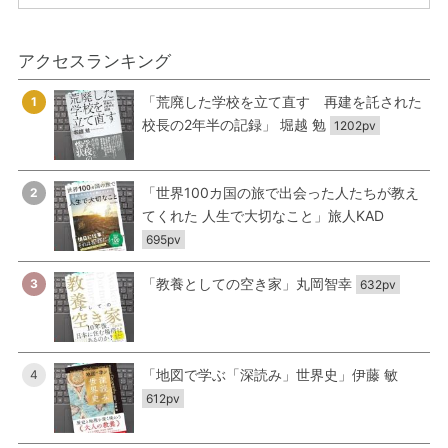
アクセスランキング
「荒廃した学校を立て直す 再建を託された
1
校長の2年半の記録」 堀越 勉
1202pv
「世界100カ国の旅で出会った人たちが教え
2
てくれた 人生で大切なこと」旅人KAD
695pv
「教養としての空き家」丸岡智幸
3
632pv
「地図で学ぶ「深読み」世界史」伊藤 敏
4
612pv