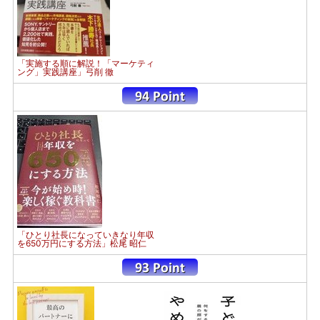
「実施する順に解説！「マーケティ
ング」実践講座」弓削 徹
「ひとり社長になっていきなり年収
を650万円にする方法」松尾 昭仁