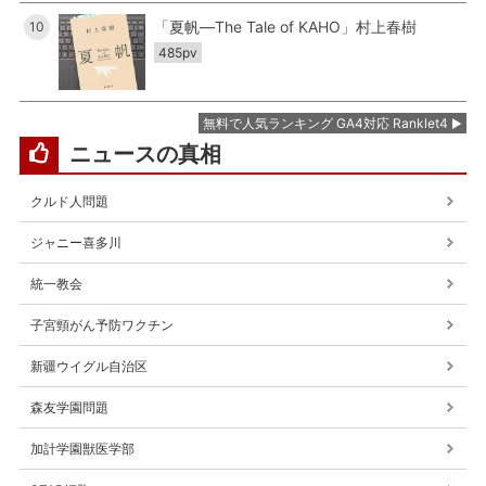
「夏帆―The Tale of KAHO」村上春樹
10
485pv
無料で人気ランキング GA4対応 Ranklet4
ニュースの真相
クルド人問題
ジャニー喜多川
統一教会
子宮頸がん予防ワクチン
新疆ウイグル自治区
森友学園問題
加計学園獣医学部