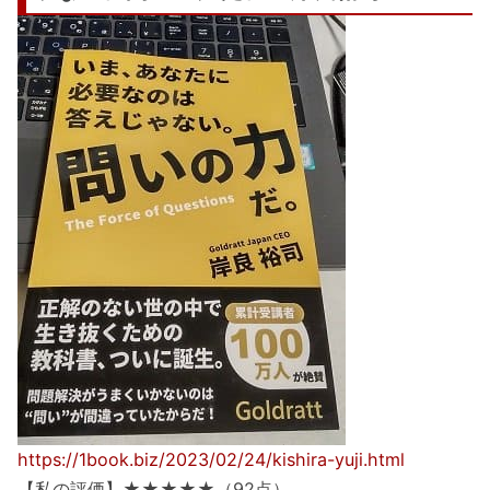
https://1book.biz/2023/02/24/kishira-yuji.html
【私の評価】★★★★★（92点）