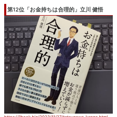
第12位「お金持ちは合理的」立川 健悟
https://1book.biz/2023/11/27/tatsugawa-kengo.html