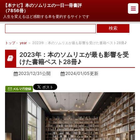
【本ナビ】本のソムリエの一日一冊書評
（
7856冊
）
人生を変えるほど感動する本を要約するサイトです
トップ
＞
year
＞ 2023年：本のソムリエが最も影響を受けた書籍ベスト28冊♪
2023年：本のソムリエが最も影響を受
けた書籍ベスト28冊♪
2023/12/31公開
2024/01/05
更新