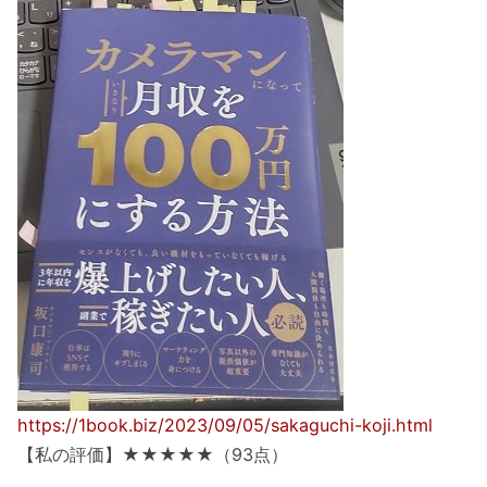
https://1book.biz/2023/09/05/sakaguchi-koji.html
【私の評価】★★★★★（93点）