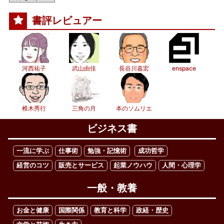
書評レビュアー
河西祐子
武山由佳
長谷川嘉宏
enspace
椎木秀行
三角の月
本のソムリエ
ビジネス書
一流に学ぶ
仕事術
勉強・記憶術
成功哲学
経営のコツ
販売とサービス
起業ノウハウ
人間・心理学
一般・教養
お金と健康
国際関係
教育と科学
政経・歴史