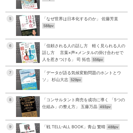
「なぜ世界は日本化するのか」 佐藤芳直
5
588pv
「信頼される人の話し方 軽く見られる人の
6
話し方 言葉×声×メンタルの掛け合わせで
人を惹きつける」 司 拓也
556pv
「データが語る気候変動問題のホントとウ
7
ソ」 杉山大志
529pv
「コンサルタント商売を成功に導く 「5つの
8
仕組み」の整え方」 五藤万晶
493pv
「戦 TELL-ALL BOOK」青山 繁晴
9
488pv