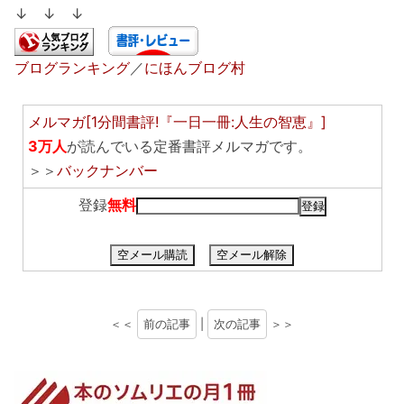
↓ ↓ ↓
ブログランキング
／
にほんブログ村
メルマガ[1分間書評!『一日一冊:人生の智恵』]
3万人
が読んでいる定番書評メルマガです。
＞＞
バックナンバー
登録
無料
空メール購読
空メール解除
＜＜
前の記事
|
次の記事
＞＞