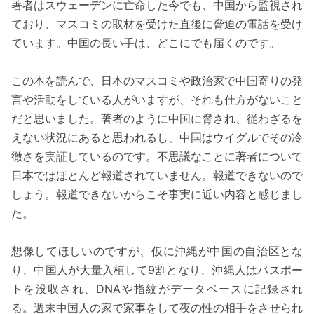
著者はスウェーデンに亡命した今でも、中国から監視され
ており、マスコミの取材を受けた直後に脅迫の電話を受け
ています。中国の長い手は、どこにでも届くのです。
この本を読んで、日本のマスコミや政治家で中国寄りの発
言や活動をしている人がいますが、それも仕方がないこと
だと思いました。著者のように中国に脅され、従わざるを
えない状況にあると思われるし、中国はウイグルでその冷
徹さを実証しているのです。不思議なことに著者について
日本ではほとんど報道されていません。報道できないので
しょう。報道できないからこそ事実に近い内容と感じまし
た。
想像してほしいのですが、仮に沖縄が中国の自治区とな
り、中国人が大量入植して9割となり、沖縄人はパスポー
トを没収され、DNAや指紋がデータベースに記録され
る。週末中国人の家で家事をして夜の性の相手をさせられ