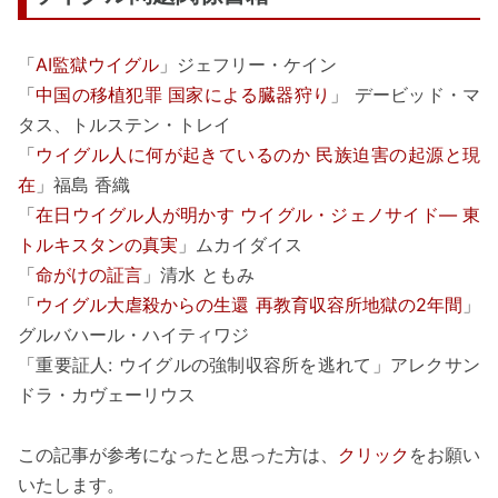
「
AI監獄ウイグル
」ジェフリー・ケイン
「
中国の移植犯罪 国家による臓器狩り
」 デービッド・マ
タス、トルステン・トレイ
「
ウイグル人に何が起きているのか 民族迫害の起源と現
在
」福島 香織
「
在日ウイグル人が明かす ウイグル・ジェノサイド― 東
トルキスタンの真実
」ムカイダイス
「
命がけの証言
」清水 ともみ
「
ウイグル大虐殺からの生還 再教育収容所地獄の2年間
」
グルバハール・ハイティワジ
「重要証人: ウイグルの強制収容所を逃れて」アレクサン
ドラ・カヴェーリウス
この記事が参考になったと思った方は、
クリック
をお願い
いたします。