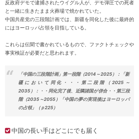
反政府デモで逮捕されたウイグル人が、デモ弾圧での死者
と一緒に生きたまま火葬場で焼かれていた。
中国共産党の三段階計画では、新疆を同化した後に最終的
にはヨーロッパ占領を目指している。
これらは伝聞で書かれているもので、ファクトチェックや
事実検証が必要だと思われます。
「中国の三段階計画」第一段階（2014～2025）：「新
疆において同化・・・第二段階（2025～
2035）：・・同化完了後、近隣諸国が併合・・第三段
階（2035～2055）「中国の夢の実現後はヨーロッパ
の占領」（ｐ225）
中国の長い手はどこにでも届く