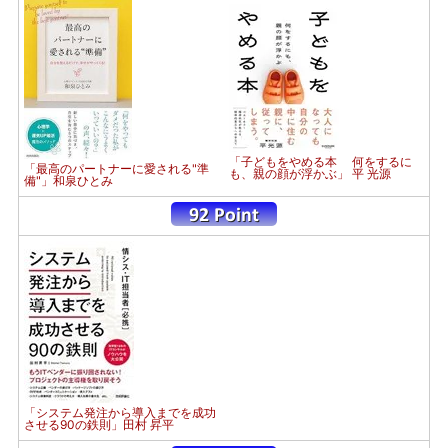
「子どもをやめる本 何をするに
「最高のパートナーに愛される"準
も、親の顔が浮かぶ」 平 光源
備"」和泉ひとみ
「システム発注から導入までを成功
させる90の鉄則」田村 昇平