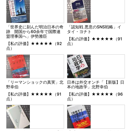
「世界史に刻んだ明治日本の奇
「認知戦 悪意のSNS戦略」イ
跡 開国から60余年で国際連
タイ・ヨナト
盟理事国へ」伊勢雅臣
【私の評価】★★★★★（91
【私の評価】★★★★★（92
点）
点）
「リーマンショックの真実」北
日本は外交オンチ「【新版】日
野幸伯
本の地政学」北野幸伯
【私の評価】★★★★★（91
【私の評価】★★★★★（96
点）
点）