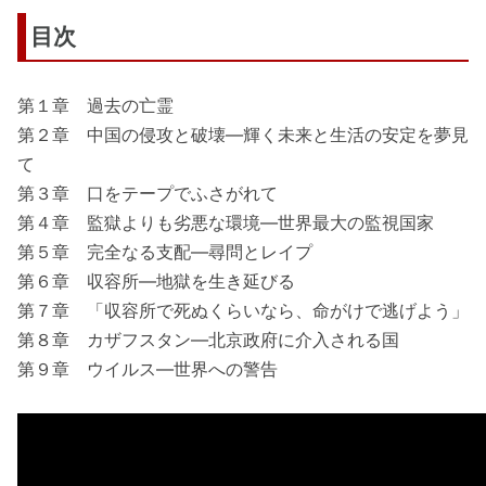
目次
第１章 過去の亡霊
第２章 中国の侵攻と破壊―輝く未来と生活の安定を夢見
て
第３章 口をテープでふさがれて
第４章 監獄よりも劣悪な環境―世界最大の監視国家
第５章 完全なる支配―尋問とレイプ
第６章 収容所―地獄を生き延びる
第７章 「収容所で死ぬくらいなら、命がけで逃げよう」
第８章 カザフスタン―北京政府に介入される国
第９章 ウイルス―世界への警告