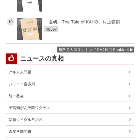
「夏帆―The Tale of KAHO」村上春樹
10
485pv
無料で人気ランキング GA4対応 Ranklet4
ニュースの真相
クルド人問題
ジャニー喜多川
統一教会
子宮頸がん予防ワクチン
新疆ウイグル自治区
森友学園問題