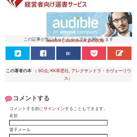
この記事が気に入ったらシェアをお願いします
audibleとaudiobook.jpの比較
この著者の本
（
90点
,
KK草思社
,
アレクサンドラ・カヴェーリウ
ス
）
コメントする
コメントする前に
サインイン
することもできます。
名前
電子メール