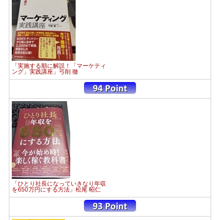
「実施する順に解説！「マーケティ
ング」実践講座」弓削 徹
「ひとり社長になっていきなり年収
を650万円にする方法」松尾 昭仁