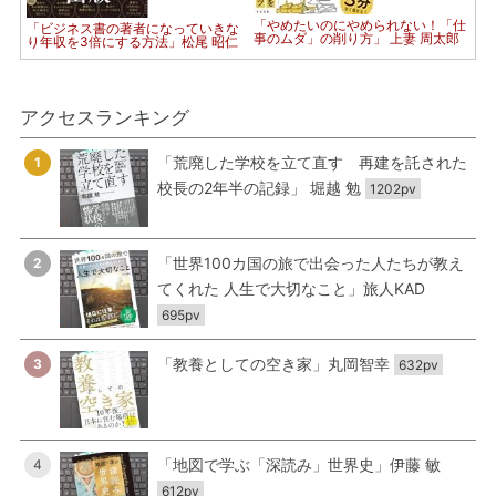
「やめたいのにやめられない！「仕
「ビジネス書の著者になっていきな
事のムダ」の削り方」 上妻 周太郎
り年収を3倍にする方法」松尾 昭仁
アクセスランキング
「荒廃した学校を立て直す 再建を託された
1
校長の2年半の記録」 堀越 勉
1202pv
「世界100カ国の旅で出会った人たちが教え
2
てくれた 人生で大切なこと」旅人KAD
695pv
「教養としての空き家」丸岡智幸
3
632pv
「地図で学ぶ「深読み」世界史」伊藤 敏
4
612pv