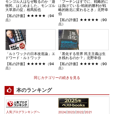
モンゴル人はなぜ殴るのか「遊
「プーチンはすでに、戦略的に
牧民、はじめました。モンゴル
は負けている-戦術的勝利が戦
大草原の掟」相馬拓也
略的敗北に変わるとき」北野幸
伯
【私の評価】★★★★★（94
点）
【私の評価】★★★★★（90
点）
「ルトワックの日本改造論」エ
「黒化する世界 民主主義は生
ドワード・ルトワック
き残れるのか？」北野幸伯
【私の評価】★★★★★（94
【私の評価】★★★★★（90
点）
点）
同じカテゴリーの続きを見る
本のランキング
/
/
/
人気ブログランキングへ
2024
2023
2022
2021