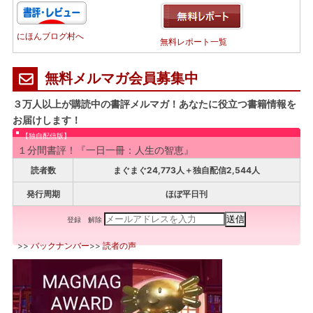
にほんブログ村へ
無料レポート一覧
無料メルマガ会員募集中
３万人以上が購読中の書評メルマガ！あなたに役立つ書籍情報を
お届けします！
【独自配信版】
１分間書評！『一日一冊：人生の智恵』
読者数
まぐまぐ24,773人＋独自配信2,544人
発行周期
ほぼ平日刊
登録
解除
>>
バックナンバー
>>
読者の声