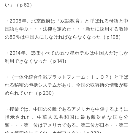
い」（ｐ62）
・2006年、北京政府は「双語教育」と呼ばれる母語と中
国語を学ぶ・・・法律を定めた・・・新たに採用する教師
の80％は中国人にしなければならなくなった（ｐ108）
・2014年、ほぼすべての五つ星ホテルは中国人だけしか
利用できなくなった（ｐ141）
・（一体化統合作戦プラットフォーム：ＩＪＯＰ）と呼ば
れる秘密の包括システムがあり、全国の収容所の情報が集
められていた（ｐ230）
・授業では、中国の公敵であるアメリカを中傷するように
指示された。中華人民共和国に最も敵対的な国を分
類・・・第一位はアメリカである。第二位が日本・・第三
位と第四位にドイツ、カザフスタン（ｐ232）