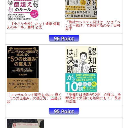
「御社のシステム発注は、なぜ「ベ
「【小さな会社】 ネット通販 億超
ンダー選び」で失敗するのか」田村
えのルール」西村 公児
昇平
「認知症は決断が10割 介護は、決
「コンサルタント商売を成功に導く
断次第で天国にも地獄にも！」 長谷
「5つの仕組み」の整え方」 五藤万
川嘉哉
晶