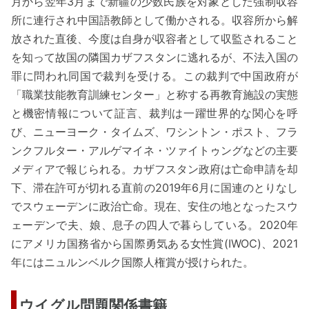
月から翌年3月まで新疆の少数民族を対象とした強制収容
所に連行され中国語教師として働かされる。収容所から解
放された直後、今度は自身が収容者として収監されること
を知って故国の隣国カザフスタンに逃れるが、不法入国の
罪に問われ同国で裁判を受ける。この裁判で中国政府が
「職業技能教育訓練センター」と称する再教育施設の実態
と機密情報について証言、裁判は一躍世界的な関心を呼
び、ニューヨーク・タイムズ、ワシントン・ポスト、フラ
ンクフルター・アルゲマイネ・ツァイトゥングなどの主要
メディアで報じられる。カザフスタン政府は亡命申請を却
下、滞在許可が切れる直前の2019年6月に国連のとりなし
でスウェーデンに政治亡命。現在、安住の地となったスウ
ェーデンで夫、娘、息子の四人で暮らしている。2020年
にアメリカ国務省から国際勇気ある女性賞(IWOC)、2021
年にはニュルンベルク国際人権賞が授けられた。
ウイグル問題関係書籍