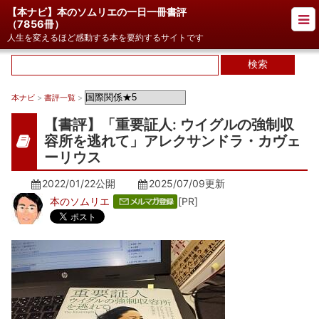
【本ナビ】本のソムリエの一日一冊書評
（
7856冊
）
人生を変えるほど感動する本を要約するサイトです
本ナビ
>
書評一覧
>
【書評】「重要証人: ウイグルの強制収
容所を逃れて」アレクサンドラ・カヴェ
ーリウス
2022/01/22公開
2025/07/09
更新
本のソムリエ
[PR]