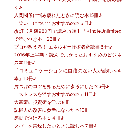
く♪
人間関係に悩み疲れたときに読む本15冊♪
「笑い」についておすすめの本５冊♪
改訂【月額980円で読み放題】「KindleUnlimited
で読むべき本」22冊♪
プロが教える！ エネルギー技術者必読書６冊♪
2016年上半期・読んでよかったおすすめのビジネ
ス本11冊♪
「コミュニケーションに自信のない人が読むべき
本」10冊♪
片づけのコツを知るために参考にした本6冊♪
「ストレスを消すおすすめの本」11冊♪
大富豪に投資術を学ぶ８冊
記憶力の改善に参考になった本10冊
感動で泣ける本１４冊♪
タバコを禁煙したいときに読む本７冊♪