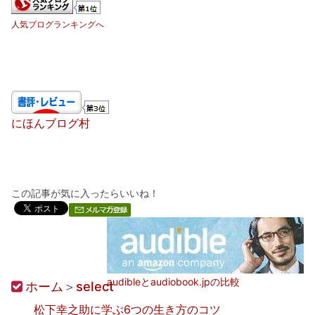
人気ブログランキングへ
にほんブログ村
この記事が気に入ったらいいね！
audibleとaudiobook.jpの比較
ホーム
＞
select
松下幸之助に学ぶ6つの生き方のコツ