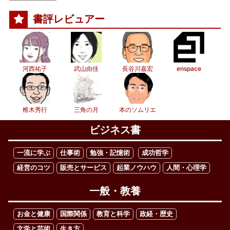
書評レビュアー
河西祐子
武山由佳
長谷川嘉宏
enspace
椎木秀行
三角の月
本のソムリエ
ビジネス書
一流に学ぶ
仕事術
勉強・記憶術
成功哲学
経営のコツ
販売とサービス
起業ノウハウ
人間・心理学
一般・教養
お金と健康
国際関係
教育と科学
政経・歴史
文学と芸術
生き方