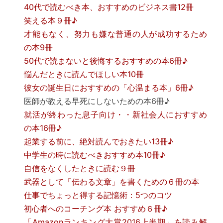
40代で読むべき本、おすすめのビジネス書12冊
笑える本９冊♪
才能もなく、努力も嫌な普通の人が成功するため
の本9冊
50代で読まないと後悔するおすすめの本6冊♪
悩んだときに読んでほしい本10冊
彼女の誕生日におすすめの「心温まる本」6冊♪
医師が教える早死にしないための本6冊♪
就活が終わった息子向け・・新社会人におすすめ
の本16冊♪
起業する前に、絶対読んでおきたい13冊♪
中学生の時に読むべきおすすめ本10冊♪
自信をなくしたときに読む９冊
武器として「伝わる文章」を書くための６冊の本
仕事でちょっと得する記憶術：5つのコツ
初心者へのコーチング本 おすすめ６冊♪
「Amazonランキング大賞2016上半期」を読み解