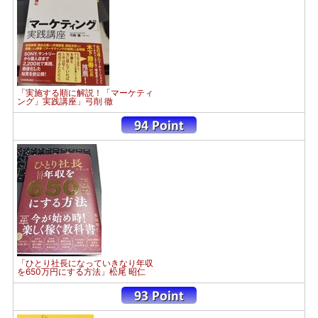
「実施する順に解説！「マーケティ
ング」実践講座」弓削 徹
「ひとり社長になっていきなり年収
を650万円にする方法」松尾 昭仁