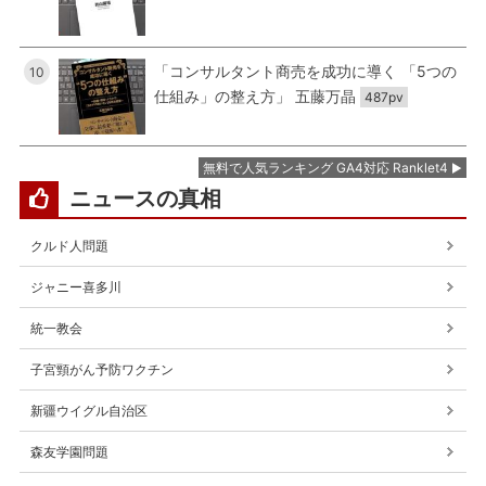
「コンサルタント商売を成功に導く 「5つの
10
仕組み」の整え方」 五藤万晶
487pv
無料で人気ランキング GA4対応 Ranklet4
ニュースの真相
クルド人問題
ジャニー喜多川
統一教会
子宮頸がん予防ワクチン
新疆ウイグル自治区
森友学園問題