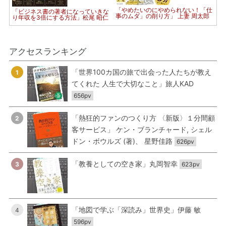
「やめたいのにやめられない！「仕
「ビジネス書の著者になっていきな
事のムダ」の削り方」 上妻 周太郎
り年収を3倍にする方法」松尾 昭仁
アクセスランキング
「世界100カ国の旅で出会った人たちが教え
1
てくれた 人生で大切なこと」旅人KAD
656pv
「熱狂的ファンのつくり方 〈新版〉１分間顧
2
客サービス」 ケン・ブランチャード, シェル
ドン・ボウルズ (著)、 星野佳路
626pv
「教養としての空き家」丸岡智幸
3
623pv
「地図で学ぶ「深読み」世界史」伊藤 敏
4
596pv