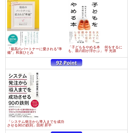
「子どもをやめる本 何をするに
「最高のパートナーに愛される"準
も、親の顔が浮かぶ」 平 光源
備"」和泉ひとみ
「システム発注から導入までを成功
させる90の鉄則」田村 昇平