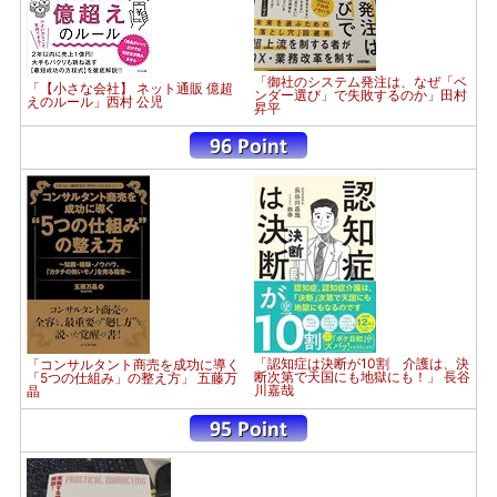
「御社のシステム発注は、なぜ「ベ
「【小さな会社】 ネット通販 億超
ンダー選び」で失敗するのか」田村
えのルール」西村 公児
昇平
「認知症は決断が10割 介護は、決
「コンサルタント商売を成功に導く
断次第で天国にも地獄にも！」 長谷
「5つの仕組み」の整え方」 五藤万
川嘉哉
晶