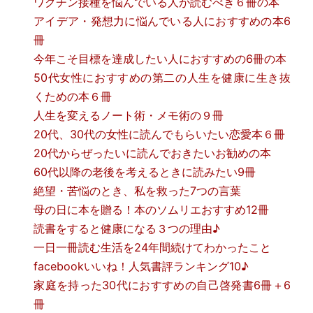
ワクチン接種を悩んでいる人が読むべき６冊の本
アイデア・発想力に悩んでいる人におすすめの本6
冊
今年こそ目標を達成したい人におすすめの6冊の本
50代女性におすすめの第二の人生を健康に生き抜
くための本６冊
人生を変えるノート術・メモ術の９冊
20代、30代の女性に読んでもらいたい恋愛本６冊
20代からぜったいに読んでおきたいお勧めの本
60代以降の老後を考えるときに読みたい9冊
絶望・苦悩のとき、私を救った7つの言葉
母の日に本を贈る！本のソムリエおすすめ12冊
読書をすると健康になる３つの理由♪
一日一冊読む生活を24年間続けてわかったこと
facebookいいね！人気書評ランキング10♪
家庭を持った30代におすすめの自己啓発書6冊＋6
冊