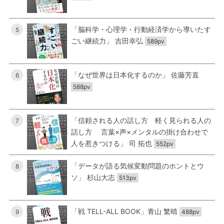
「脳科学・心理学・行動経済学から導いたす
5
ごい継続力」 吉田幸弘
589pv
「なぜ世界は日本化するのか」 佐藤芳直
6
588pv
「信頼される人の話し方 軽く見られる人の
7
話し方 言葉×声×メンタルの掛け合わせで
人を惹きつける」 司 拓也
552pv
「データが語る気候変動問題のホントとウ
8
ソ」 杉山大志
513pv
「戦 TELL-ALL BOOK」青山 繁晴
9
488pv