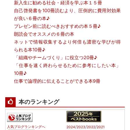
新入生に勧める社会・経済を学ぶ本１５冊
自己啓発書を100冊読むより、圧倒的に費用対効果
が良い６冊の本♪
プレゼン前に読むべきおすすめの本５冊♪
朗読会でオススメの６冊の本
ネットで情報収集するより何倍も濃密な学びが得
られる本10冊♪
「組織やチームづくり」に役立つ20冊♪
「仕事を速く終わらせるために参考にしたい本」
10冊♪
仕事で論理的に伝えることができる本9冊
本のランキング
/
/
/
人気ブログランキングへ
2024
2023
2022
2021