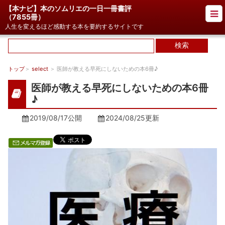
【本ナビ】本のソムリエの一日一冊書評
（
7855冊
）
人生を変えるほど感動する本を要約するサイトです
トップ
＞
select
＞ 医師が教える早死にしないための本6冊♪
医師が教える早死にしないための本6冊
♪
2019/08/17公開
2024/08/25
更新