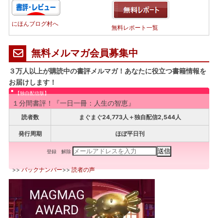
にほんブログ村へ
無料レポート一覧
無料メルマガ会員募集中
３万人以上が購読中の書評メルマガ！あなたに役立つ書籍情報を
お届けします！
【独自配信版】
１分間書評！『一日一冊：人生の智恵』
読者数
まぐまぐ24,773人＋独自配信2,544人
発行周期
ほぼ平日刊
登録
解除
>>
バックナンバー
>>
読者の声