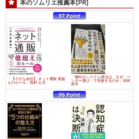
本のソムリエ推薦本[PR]
「御社のシステム発注は、なぜ「ベ
「【小さな会社】 ネット通販 億超
ンダー選び」で失敗するのか」田村
えのルール」西村 公児
昇平