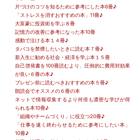
片づけのコツを知るために参考にした本6冊♪
「ストレスを消すおすすめの本」11冊♪
大富豪に投資術を学ぶ８冊
記憶力の改善に参考になった本10冊
感動で泣ける本１４冊♪
タバコを禁煙したいときに読む本７冊♪
新入生に勧める社会・経済を学ぶ本１５冊
自己啓発書を100冊読むより、圧倒的に費用対効果
が良い６冊の本♪
プレゼン前に読むべきおすすめの本５冊♪
朗読会でオススメの６冊の本
ネットで情報収集するより何倍も濃密な学びが得
られる本10冊♪
「組織やチームづくり」に役立つ20冊♪
「仕事を速く終わらせるために参考にしたい本」
10冊♪