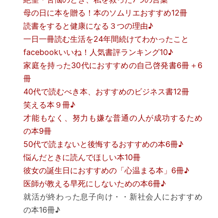
母の日に本を贈る！本のソムリエおすすめ12冊
読書をすると健康になる３つの理由♪
一日一冊読む生活を24年間続けてわかったこと
facebookいいね！人気書評ランキング10♪
家庭を持った30代におすすめの自己啓発書6冊＋6
冊
40代で読むべき本、おすすめのビジネス書12冊
笑える本９冊♪
才能もなく、努力も嫌な普通の人が成功するため
の本9冊
50代で読まないと後悔するおすすめの本6冊♪
悩んだときに読んでほしい本10冊
彼女の誕生日におすすめの「心温まる本」6冊♪
医師が教える早死にしないための本6冊♪
就活が終わった息子向け・・新社会人におすすめ
の本16冊♪