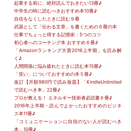
起業する前に、絶対読んでおきたい13冊♪
中学生の時に読むべきおすすめ本10冊♪
自信をなくしたときに読む９冊
武器として「伝わる文章」を書くための６冊の本
仕事でちょっと得する記憶術：5つのコツ
初心者へのコーチング本 おすすめ６冊♪
「Amazonランキング大賞2016上半期」を読み解
く♪
人間関係に悩み疲れたときに読む本15冊♪
「笑い」についておすすめの本５冊♪
改訂【月額980円で読み放題】「KindleUnlimited
で読むべき本」22冊♪
プロが教える！ エネルギー技術者必読書６冊♪
2016年上半期・読んでよかったおすすめのビジネ
ス本11冊♪
「コミュニケーションに自信のない人が読むべき
本」10冊♪