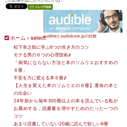
この記事が気に入ったらいいね！
audibleとaudiobook.jpの比較
ホーム
＞
select
松下幸之助に学ぶ6つの生き方のコツ
モテる男の６つの心理技術♪
「病気にならない方法と本のソムリエおすすめの
６冊」
不安を力に変える本６冊♪
【人生を変えた本のソムリエの６冊】運命の本と
の出会い
24年前から毎年300冊以上の本を読んでいる私が
お薦めする，読書量を増やすためのたった一つの
コツ
あまり読書していない20歳に読んで欲しい6冊