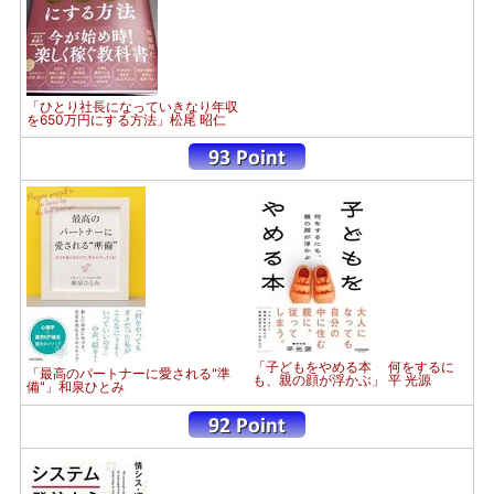
「ひとり社長になっていきなり年収
を650万円にする方法」松尾 昭仁
「子どもをやめる本 何をするに
「最高のパートナーに愛される"準
も、親の顔が浮かぶ」 平 光源
備"」和泉ひとみ