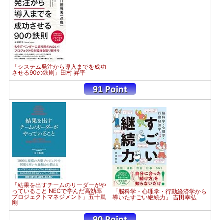
「システム発注から導入までを成功
させる90の鉄則」田村 昇平
「結果を出すチームのリーダーがや
っていること NECで学んだ高効率
「脳科学・心理学・行動経済学から
プロジェクトマネジメント」五十嵐
導いたすごい継続力」 吉田幸弘
剛