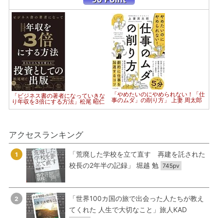
「やめたいのにやめられない！「仕
「ビジネス書の著者になっていきな
事のムダ」の削り方」 上妻 周太郎
り年収を3倍にする方法」松尾 昭仁
アクセスランキング
「荒廃した学校を立て直す 再建を託された
1
校長の2年半の記録」 堀越 勉
745pv
「世界100カ国の旅で出会った人たちが教え
2
てくれた 人生で大切なこと」旅人KAD