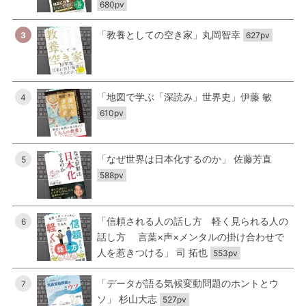
680pv
「教養としての空き家」丸岡智幸
3
627pv
「地図で学ぶ「深読み」世界史」伊藤 敏
4
610pv
「なぜ世界は日本化するのか」 佐藤芳直
5
588pv
「信頼される人の話し方 軽く見られる人の
6
話し方 言葉×声×メンタルの掛け合わせで
人を惹きつける」 司 拓也
553pv
「データが語る気候変動問題のホントとウ
7
ソ」 杉山大志
527pv