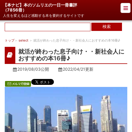
【本ナビ】本のソムリエの一日一冊書評
（
7856冊
）
人生を変えるほど感動する本を要約するサイトです
トップ
＞
select
＞ 就活が終わった息子向け・・新社会人におすすめの本16冊♪
就活が終わった息子向け・・新社会人に
おすすめの本16冊♪
2019/08/03公開
2022/04/21
更新