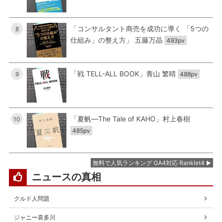
「コンサルタント商売を成功に導く 「5つの
8
仕組み」の整え方」 五藤万晶
493pv
「戦 TELL-ALL BOOK」青山 繁晴
9
488pv
「夏帆―The Tale of KAHO」村上春樹
10
485pv
無料で人気ランキング GA4対応 Ranklet4
ニュースの真相
クルド人問題
ジャニー喜多川