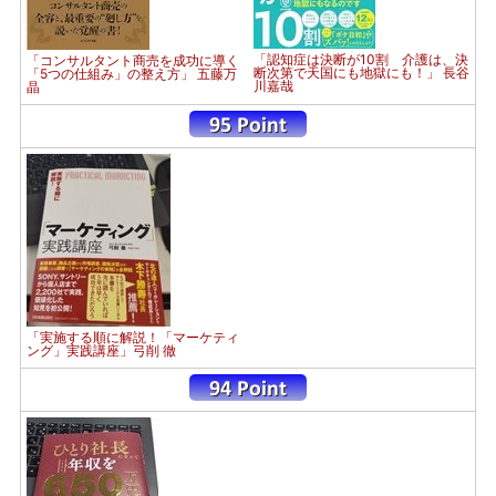
「認知症は決断が10割 介護は、決
「コンサルタント商売を成功に導く
断次第で天国にも地獄にも！」 長谷
「5つの仕組み」の整え方」 五藤万
川嘉哉
晶
「実施する順に解説！「マーケティ
ング」実践講座」弓削 徹