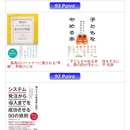
「子どもをやめる本 何をするに
「最高のパートナーに愛される"準
も、親の顔が浮かぶ」 平 光源
備"」和泉ひとみ