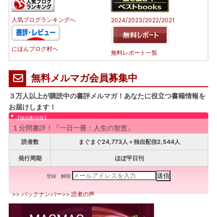
/
/
/
人気ブログランキングへ
2024
2023
2022
2021
にほんブログ村へ
無料レポート一覧
無料メルマガ会員募集中
３万人以上が購読中の書評メルマガ！あなたに役立つ書籍情報を
お届けします！
【独自配信版】
１分間書評！『一日一冊：人生の智恵』
読者数
まぐまぐ24,773人＋独自配信2,544人
発行周期
ほぼ平日刊
登録
解除
>>
バックナンバー
>>
読者の声