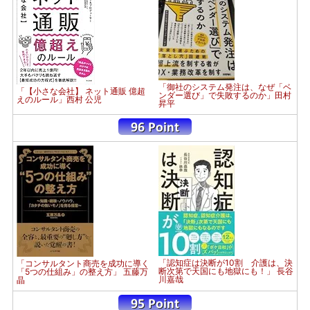
「御社のシステム発注は、なぜ「ベ
「【小さな会社】 ネット通販 億超
ンダー選び」で失敗するのか」田村
えのルール」西村 公児
昇平
「認知症は決断が10割 介護は、決
「コンサルタント商売を成功に導く
断次第で天国にも地獄にも！」 長谷
「5つの仕組み」の整え方」 五藤万
川嘉哉
晶