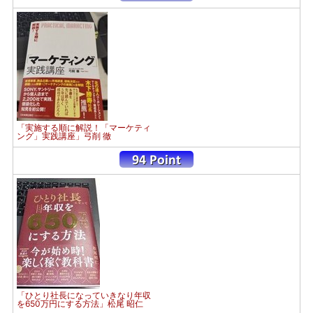
「実施する順に解説！「マーケティ
ング」実践講座」弓削 徹
「ひとり社長になっていきなり年収
を650万円にする方法」松尾 昭仁