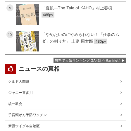
「夏帆―The Tale of KAHO」村上春樹
9
485pv
「やめたいのにやめられない！「仕事のム
10
ダ」の削り方」 上妻 周太郎
480pv
無料で人気ランキング GA4対応 Ranklet4
ニュースの真相
クルド人問題
ジャニー喜多川
統一教会
子宮頸がん予防ワクチン
新疆ウイグル自治区