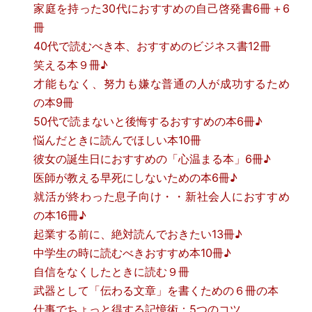
家庭を持った30代におすすめの自己啓発書6冊＋6
冊
40代で読むべき本、おすすめのビジネス書12冊
笑える本９冊♪
才能もなく、努力も嫌な普通の人が成功するため
の本9冊
50代で読まないと後悔するおすすめの本6冊♪
悩んだときに読んでほしい本10冊
彼女の誕生日におすすめの「心温まる本」6冊♪
医師が教える早死にしないための本6冊♪
就活が終わった息子向け・・新社会人におすすめ
の本16冊♪
起業する前に、絶対読んでおきたい13冊♪
中学生の時に読むべきおすすめ本10冊♪
自信をなくしたときに読む９冊
武器として「伝わる文章」を書くための６冊の本
仕事でちょっと得する記憶術：5つのコツ