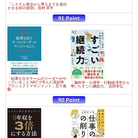
「システム発注から導入までを成功
させる90の鉄則」田村 昇平
「結果を出すチームのリーダーがや
っていること NECで学んだ高効率
「脳科学・心理学・行動経済学から
プロジェクトマネジメント」五十嵐
導いたすごい継続力」 吉田幸弘
剛