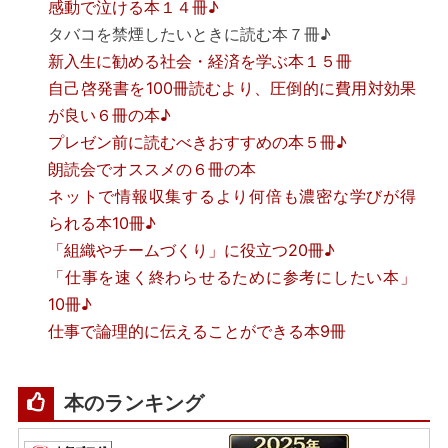
感動で泣ける本１４冊♪
タバコを禁煙したいときに読む本７冊♪
新入生に勧める社会・経済を学ぶ本１５冊
自己啓発書を100冊読むより、圧倒的に費用対効果
が良い６冊の本♪
プレゼン前に読むべきおすすめの本５冊♪
朗読会でオススメの６冊の本
ネットで情報収集するより何倍も濃密な学びが得
られる本10冊♪
「組織やチームづくり」に役立つ20冊♪
「仕事を速く終わらせるために参考にしたい本」
10冊♪
仕事で論理的に伝えることができる本9冊
本のランキング