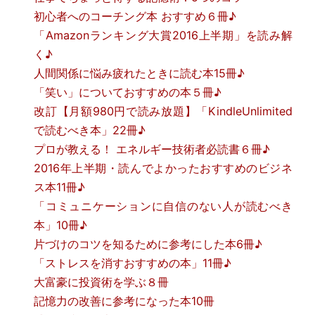
初心者へのコーチング本 おすすめ６冊♪
「Amazonランキング大賞2016上半期」を読み解
く♪
人間関係に悩み疲れたときに読む本15冊♪
「笑い」についておすすめの本５冊♪
改訂【月額980円で読み放題】「KindleUnlimited
で読むべき本」22冊♪
プロが教える！ エネルギー技術者必読書６冊♪
2016年上半期・読んでよかったおすすめのビジネ
ス本11冊♪
「コミュニケーションに自信のない人が読むべき
本」10冊♪
片づけのコツを知るために参考にした本6冊♪
「ストレスを消すおすすめの本」11冊♪
大富豪に投資術を学ぶ８冊
記憶力の改善に参考になった本10冊