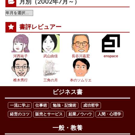
月別（2002年7月～）
書評レビュアー
河西祐子
武山由佳
長谷川嘉宏
enspace
椎木秀行
三角の月
本のソムリエ
ビジネス書
一流に学ぶ
仕事術
勉強・記憶術
成功哲学
経営のコツ
販売とサービス
起業ノウハウ
人間・心理学
一般・教養