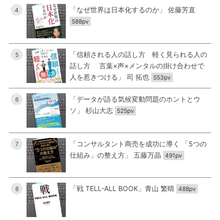
「なぜ世界は日本化するのか」 佐藤芳直
4
588pv
「信頼される人の話し方 軽く見られる人の
5
話し方 言葉×声×メンタルの掛け合わせで
人を惹きつける」 司 拓也
553pv
「データが語る気候変動問題のホントとウ
6
ソ」 杉山大志
525pv
「コンサルタント商売を成功に導く 「5つの
7
仕組み」の整え方」 五藤万晶
491pv
「戦 TELL-ALL BOOK」青山 繁晴
8
488pv