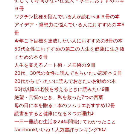
忙しくて時間がない社会人・学生におすすめの本
６冊
ワクチン接種を悩んでいる人が読むべき６冊の本
アイデア・発想力に悩んでいる人におすすめの本6
冊
今年こそ目標を達成したい人におすすめの6冊の本
50代女性におすすめの第二の人生を健康に生き抜
くための本６冊
人生を変えるノート術・メモ術の９冊
20代、30代の女性に読んでもらいたい恋愛本６冊
20代からぜったいに読んでおきたいお勧めの本
60代以降の老後を考えるときに読みたい9冊
絶望・苦悩のとき、私を救った7つの言葉
母の日に本を贈る！本のソムリエおすすめ12冊
読書をすると健康になる３つの理由♪
一日一冊読む生活を24年間続けてわかったこと
facebookいいね！人気書評ランキング10♪