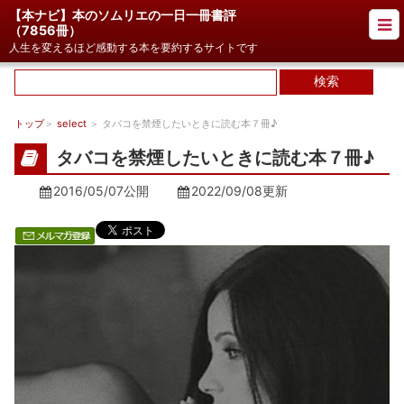
【本ナビ】本のソムリエの一日一冊書評
（
7856冊
）
人生を変えるほど感動する本を要約するサイトです
トップ
＞
select
＞ タバコを禁煙したいときに読む本７冊♪
タバコを禁煙したいときに読む本７冊♪
2016/05/07公開
2022/09/08
更新