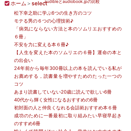
audibleとaudiobook.jpの比較
ホーム
＞
select
松下幸之助に学ぶ6つの生き方のコツ
モテる男の６つの心理技術♪
「病気にならない方法と本のソムリエおすすめの
６冊」
不安を力に変える本６冊♪
【人生を変えた本のソムリエの６冊】運命の本と
の出会い
24年前から毎年300冊以上の本を読んでいる私が
お薦めする，読書量を増やすためのたった一つの
コツ
あまり読書していない20歳に読んで欲しい6冊
40代から輝く女性になるおすすめの6冊
初対面の人と仲良くなれる会話術おすすめ本６冊
成功のために一番最初に取り組みたい早寝早起き
のすすめ6冊