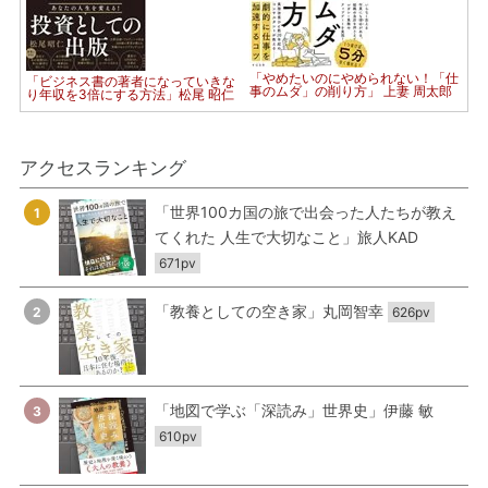
「やめたいのにやめられない！「仕
「ビジネス書の著者になっていきな
事のムダ」の削り方」 上妻 周太郎
り年収を3倍にする方法」松尾 昭仁
アクセスランキング
「世界100カ国の旅で出会った人たちが教え
1
てくれた 人生で大切なこと」旅人KAD
671pv
「教養としての空き家」丸岡智幸
2
626pv
「地図で学ぶ「深読み」世界史」伊藤 敏
3
610pv