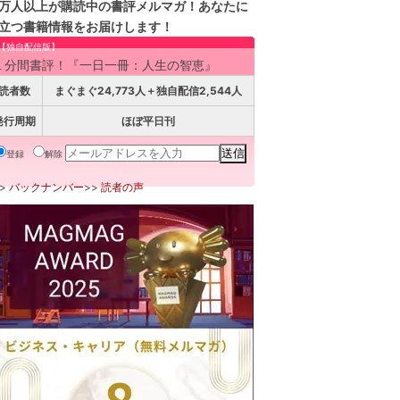
万人以上が購読中の書評メルマガ！あなたに
立つ書籍情報をお届けします！
【独自配信版】
１分間書評！『一日一冊：人生の智恵』
読者数
まぐまぐ24,773人＋独自配信2,544人
発行周期
ほぼ平日刊
登録
解除
>>
バックナンバー
>>
読者の声