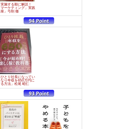
「実施する順に解説！
「マーケティング」実践
講座」弓削 徹
「ひとり社長になってい
きなり年収を650万円に
する方法」松尾 昭仁