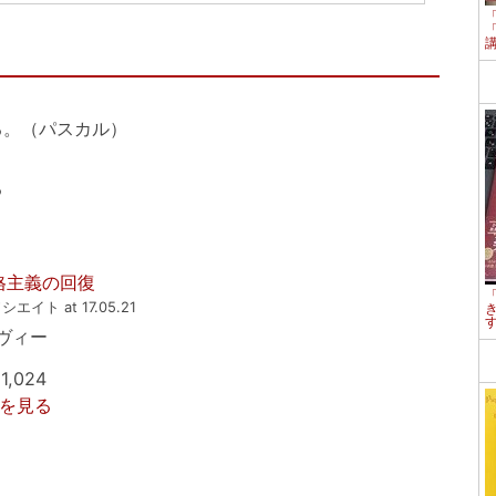
る。（パスカル）
る
格主義の回復
ソシエイト at 17.05.21
コヴィー
,024
詳細を見る