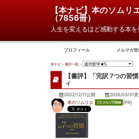
【本ナビ】本のソムリ
（
7856冊
）
人生を変えるほど感動する本を
プロフィール
メルマガ登
本ナビ
>
書評一覧
>
【書評】「完訳 7つの習
ィ
2002/12/11公開
2026/03/31
更
本のソムリエ
[PR]