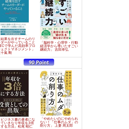
「結果を出すチームのリ
ーダーがやっていること
「脳科学・心理学・行動
NECで学んだ高効率プロ
経済学から導いたすごい
ジェクトマネジメント」
継続力」 吉田幸弘
五十嵐 剛
「やめたいのにやめられ
「ビジネス書の著者にな
ない！「仕事のムダ」の
っていきなり年収を3倍
削り方」 上妻 周太郎
にする方法」松尾 昭仁