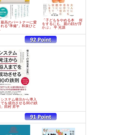
「子どもをやめる本 何
「最高のパートナーに愛
をするにも、親の顔が浮
される"準備"」和泉ひと
かぶ」 平 光源
み
「システム発注から導入
までを成功させる90の鉄
則」田村 昇平