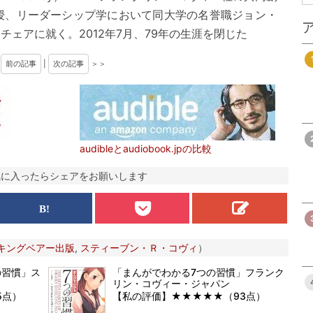
授、リーダーシップ学において同大学の名誉職ジョン・
ェアに就く。2012年7月、79年の生涯を閉じた
＜
前の記事
|
次の記事
＞＞
audibleとaudiobook.jpの比較
気に入ったらシェアをお願いします
Kキングベアー出版
,
スティーブン・Ｒ・コヴィ
）
の習慣」ス
「まんがでわかる7つの習慣」フランク
リン・コヴィー・ジャパン
5点）
【私の評価】★★★★★（93点）