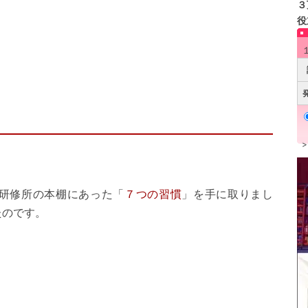
３
役
研修所の本棚にあった「
７つの習慣
」を手に取りまし
たのです。