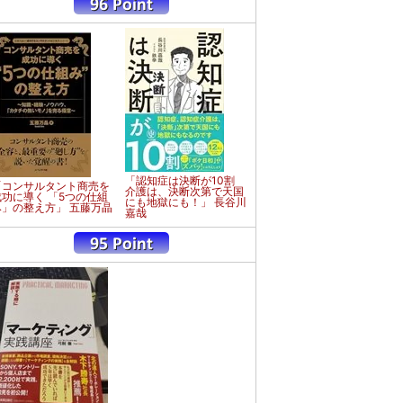
「認知症は決断が10割
「コンサルタント商売を
介護は、決断次第で天国
成功に導く 「5つの仕組
にも地獄にも！」 長谷川
み」の整え方」 五藤万晶
嘉哉