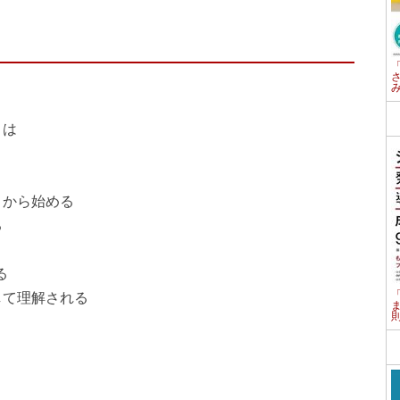
とは
から始める
る
る
て理解される
）