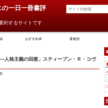
エの一日一冊書評
要約するサイトです
録
おすすめ本
著者別
慣―人格主義の回復」スティーブン・Ｒ・コヴ
新