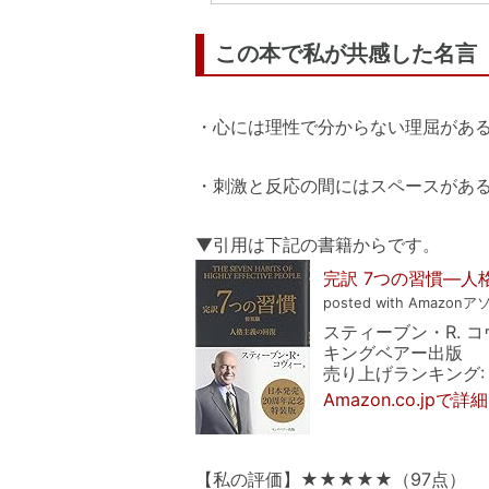
この本で私が共感した名言
・心には理性で分からない理屈があ
・刺激と反応の間にはスペースがあ
▼引用は下記の書籍からです。
完訳 7つの習慣―人
posted with Amazonア
スティーブン・R. 
キングベアー出版
売り上げランキング: 1
Amazon.co.jpで
【私の評価】★★★★★（97点）