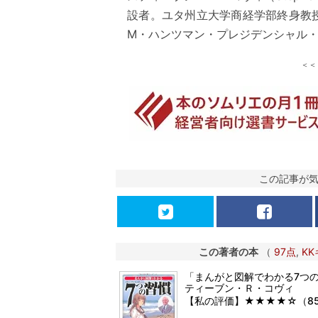
設者。ユタ州立大学商経学部終身教
M・ハンツマン・プレジデンシャル・チ
＜
この記事が
この著者の本
（
97点
,
K
「まんがと図解でわかる7つ
ティーブン・Ｒ・コヴィ
【私の評価】★★★★☆（8