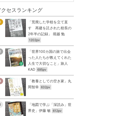
アクセスランキング
「荒廃した学校を立て直
1
す 再建を託された校長の
2年半の記録」 堀越 勉
1202pv
「世界100カ国の旅で出会
2
った人たちが教えてくれた
人生で大切なこと」旅人
KAD
695pv
「教養としての空き家」丸
3
岡智幸
632pv
「地図で学ぶ「深読み」世
4
界史」伊藤 敏
612pv