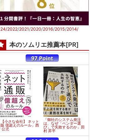
24/
2022
/
2021
/
2020
/
2016
/
2015
/
2014/
本のソムリエ推薦本[PR]
「御社のシステム発注
「【小さな会社】 ネット
は、なぜ「ベンダー選
通販 億超えのルール」西
び」で失敗するのか」田
 公児
村 昇平