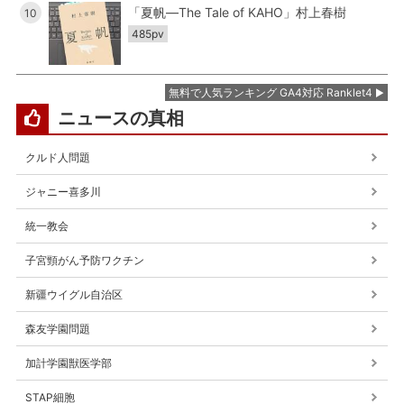
「夏帆―The Tale of KAHO」村上春樹
10
485pv
無料で人気ランキング GA4対応 Ranklet4
ニュースの真相
クルド人問題
ジャニー喜多川
統一教会
子宮頸がん予防ワクチン
新疆ウイグル自治区
森友学園問題
加計学園獣医学部
STAP細胞