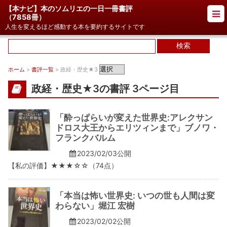
【本ナビ】本のソムリエの一日一冊書評
（
7858冊
）
人生を変えるほど感動する本を要約するサイトです
ホーム
>
書評一覧
> 政経・歴史★3
政経・歴史★3の書評 3ページ目
「酔っぱらいが変えた世界史:アレクサン
ドロス大王からエリツィンまで」ブノワ・
フランクバルム
2023/02/03公開
【私の評価】★★★☆☆（74点）
「本当は怖い世界史: いつの世も人間は変
わらない」堀江 宏樹
2023/02/02公開