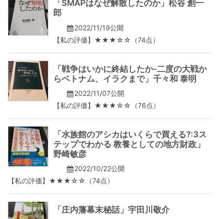
「SMAPはなぜ解散したのか」松谷 創一
郎
2022/11/19公開
【私の評価】★★★☆☆（74点）
「戦争はいかに終結したか-二度の大戦か
らベトナム、イラクまで」千々和 泰明
2022/11/07公開
【私の評価】★★★☆☆（76点）
「水族館のアシカはいくらで買える?:3ス
テップでわかる 教養としての地方財政」
野崎敏彦
2022/10/22公開
【私の評価】★★★☆☆（74点）
「庄内藩幕末秘話」宇田川敬介