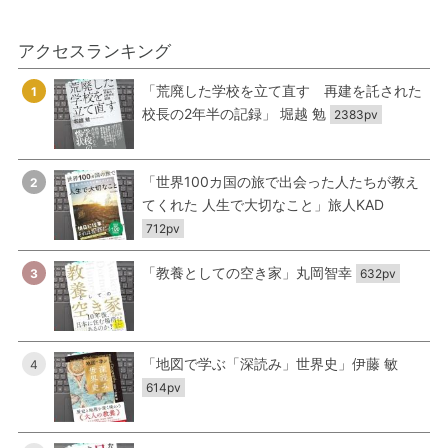
アクセスランキング
「荒廃した学校を立て直す 再建を託された
1
校長の2年半の記録」 堀越 勉
2383pv
「世界100カ国の旅で出会った人たちが教え
2
てくれた 人生で大切なこと」旅人KAD
712pv
「教養としての空き家」丸岡智幸
3
632pv
「地図で学ぶ「深読み」世界史」伊藤 敏
4
614pv