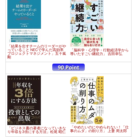
「結果を出すチームのリーダーがや
っていること NECで学んだ高効率
「脳科学・心理学・行動経済学から
プロジェクトマネジメント」五十嵐
導いたすごい継続力」 吉田幸弘
剛
「やめたいのにやめられない！「仕
「ビジネス書の著者になっていきな
事のムダ」の削り方」 上妻 周太郎
り年収を3倍にする方法」松尾 昭仁