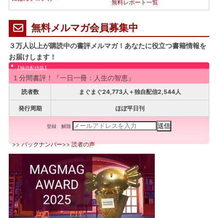
無料レポート一覧
無料メルマガ会員募集中
３万人以上が購読中の書評メルマガ！あなたに役立つ書籍情報を
お届けします！
【独自配信版】
１分間書評！『一日一冊：人生の智恵』
読者数
まぐまぐ24,773人＋独自配信2,544人
発行周期
ほぼ平日刊
登録
解除
>>
バックナンバー
>>
読者の声