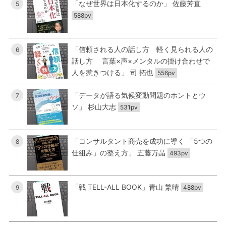
「なぜ世界は日本化するのか」 佐藤芳直
5
588pv
「信頼される人の話し方 軽く見られる人の
6
話し方 言葉×声×メンタルの掛け合わせで
人を惹きつける」 司 拓也
556pv
「データが語る気候変動問題のホントとウ
7
ソ」 杉山大志
531pv
「コンサルタント商売を成功に導く 「5つの
8
仕組み」の整え方」 五藤万晶
493pv
「戦 TELL-ALL BOOK」青山 繁晴
9
488pv