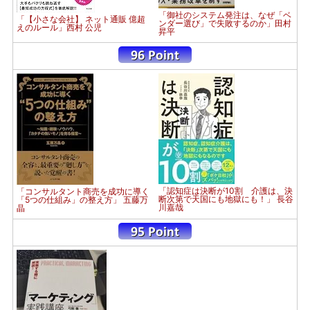
「御社のシステム発注は、なぜ「ベ
「【小さな会社】 ネット通販 億超
ンダー選び」で失敗するのか」田村
えのルール」西村 公児
昇平
「認知症は決断が10割 介護は、決
「コンサルタント商売を成功に導く
断次第で天国にも地獄にも！」 長谷
「5つの仕組み」の整え方」 五藤万
川嘉哉
晶