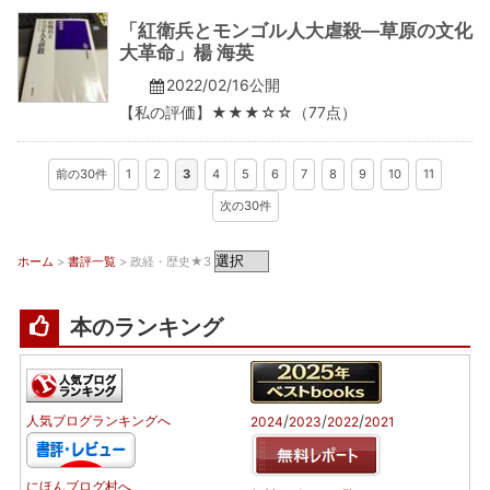
「紅衛兵とモンゴル人大虐殺―草原の文化
大革命」楊 海英
2022/02/16公開
【私の評価】★★★☆☆（77点）
前の30件
1
2
3
4
5
6
7
8
9
10
11
次の30件
ホーム
>
書評一覧
> 政経・歴史★3
本のランキング
/
/
/
人気ブログランキングへ
2024
2023
2022
2021
にほんブログ村へ