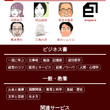
河西祐子
武山由佳
長谷川嘉宏
enspace
椎木秀行
三角の月
本のソムリエ
ビジネス書
一流に学ぶ
仕事術
勉強・記憶術
成功哲学
経営のコツ
販売とサービス
起業ノウハウ
人間・心理学
一般・教養
お金と健康
国際関係
教育と科学
政経・歴史
文学と芸術
生き方
関連サービス