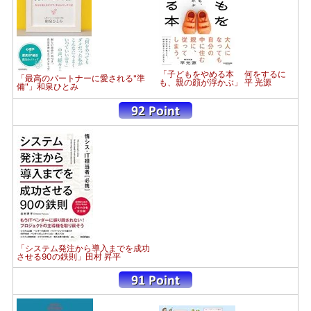
「子どもをやめる本 何をするに
「最高のパートナーに愛される"準
も、親の顔が浮かぶ」 平 光源
備"」和泉ひとみ
「システム発注から導入までを成功
させる90の鉄則」田村 昇平