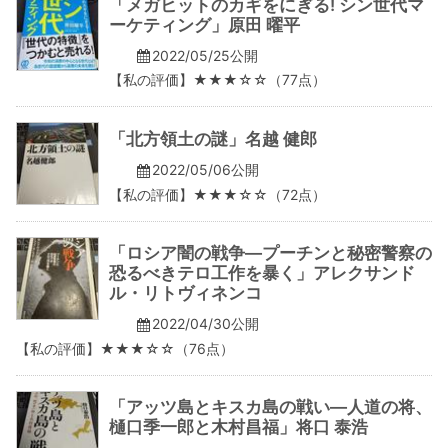
「メガヒットのカギをにぎる! シン世代マ
ーケティング」原田 曜平
2022/05/25公開
【私の評価】★★★☆☆（77点）
「北方領土の謎」名越 健郎
2022/05/06公開
【私の評価】★★★☆☆（72点）
「ロシア闇の戦争―プーチンと秘密警察の
恐るべきテロ工作を暴く」アレクサンド
ル・リトヴィネンコ
2022/04/30公開
【私の評価】★★★☆☆（76点）
「アッツ島とキスカ島の戦い―人道の将、
樋口季一郎と木村昌福」将口 泰浩