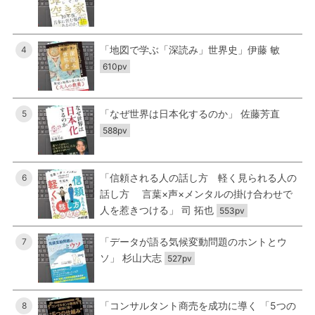
「地図で学ぶ「深読み」世界史」伊藤 敏
4
610pv
「なぜ世界は日本化するのか」 佐藤芳直
5
588pv
「信頼される人の話し方 軽く見られる人の
6
話し方 言葉×声×メンタルの掛け合わせで
人を惹きつける」 司 拓也
553pv
「データが語る気候変動問題のホントとウ
7
ソ」 杉山大志
527pv
「コンサルタント商売を成功に導く 「5つの
8