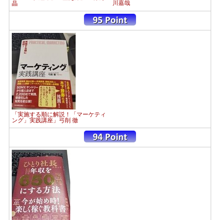
川嘉哉
晶
「実施する順に解説！「マーケティ
ング」実践講座」弓削 徹