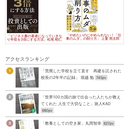
「やめたいのにやめられない！「仕
「ビジネス書の著者になっていきな
事のムダ」の削り方」 上妻 周太郎
り年収を3倍にする方法」松尾 昭仁
アクセスランキング
「荒廃した学校を立て直す 再建を託された
1
校長の2年半の記録」 堀越 勉
745pv
「世界100カ国の旅で出会った人たちが教え
2
てくれた 人生で大切なこと」旅人KAD
680pv
「教養としての空き家」丸岡智幸
3
627pv