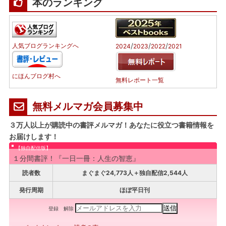
本のランキング
/
/
/
人気ブログランキングへ
2024
2023
2022
2021
にほんブログ村へ
無料レポート一覧
無料メルマガ会員募集中
３万人以上が購読中の書評メルマガ！あなたに役立つ書籍情報を
お届けします！
【独自配信版】
１分間書評！『一日一冊：人生の智恵』
読者数
まぐまぐ24,773人＋独自配信2,544人
発行周期
ほぼ平日刊
登録
解除