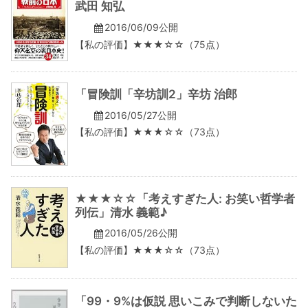
武田 知弘
2016/06/09公開
【私の評価】★★★☆☆（75点）
「冒険訓「辛坊訓2」辛坊 治郎
2016/05/27公開
【私の評価】★★★☆☆（73点）
★★★☆☆「考えすぎた人: お笑い哲学者
列伝」清水 義範♪
2016/05/26公開
【私の評価】★★★☆☆（73点）
「99・9%は仮説 思いこみで判断しないた