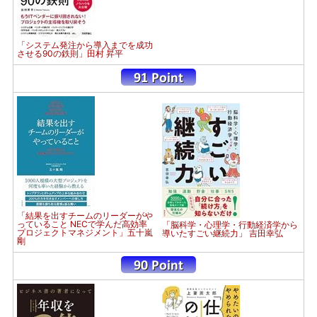
「システム発注から導入までを成功
させる90の鉄則」田村 昇平
「結果を出すチームのリーダーがや
っていること NECで学んだ高効率
「脳科学・心理学・行動経済学から
プロジェクトマネジメント」五十嵐
導いたすごい継続力」 吉田幸弘
剛