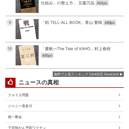
仕組み」の整え方」 五藤万晶
493pv
「戦 TELL-ALL BOOK」青山 繁晴
9
488pv
「夏帆―The Tale of KAHO」村上春樹
10
485pv
無料で人気ランキング GA4対応 Ranklet4
ニュースの真相
クルド人問題
ジャニー喜多川
統一教会
子宮頸がん予防ワクチン