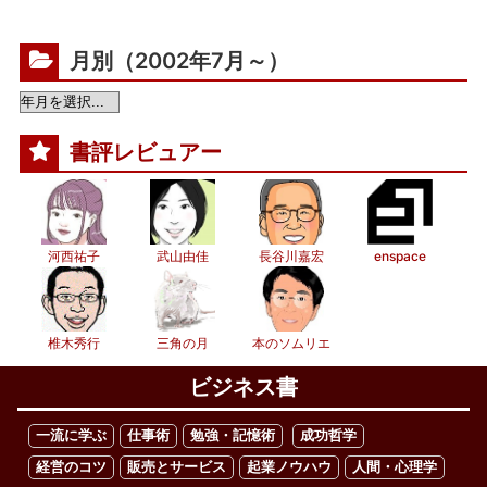
月別（2002年7月～）
書評レビュアー
河西祐子
武山由佳
長谷川嘉宏
enspace
椎木秀行
三角の月
本のソムリエ
ビジネス書
一流に学ぶ
仕事術
勉強・記憶術
成功哲学
経営のコツ
販売とサービス
起業ノウハウ
人間・心理学