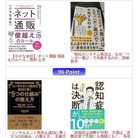
「御社のシステム発注は、なぜ「ベ
「【小さな会社】 ネット通販 億超
ンダー選び」で失敗するのか」田村
えのルール」西村 公児
昇平
「認知症は決断が10割 介護は、決
「コンサルタント商売を成功に導く
断次第で天国にも地獄にも！」 長谷
「5つの仕組み」の整え方」 五藤万