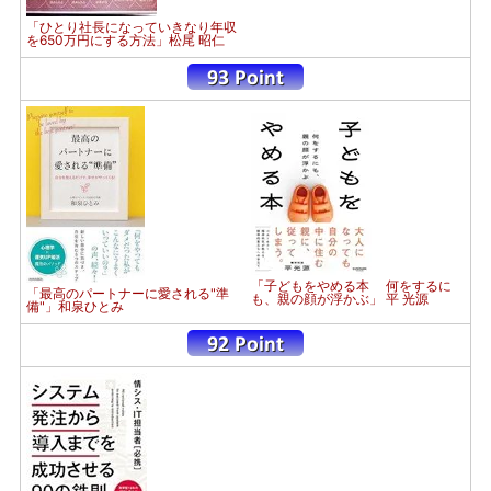
「ひとり社長になっていきなり年収
を650万円にする方法」松尾 昭仁
「子どもをやめる本 何をするに
「最高のパートナーに愛される"準
も、親の顔が浮かぶ」 平 光源
備"」和泉ひとみ