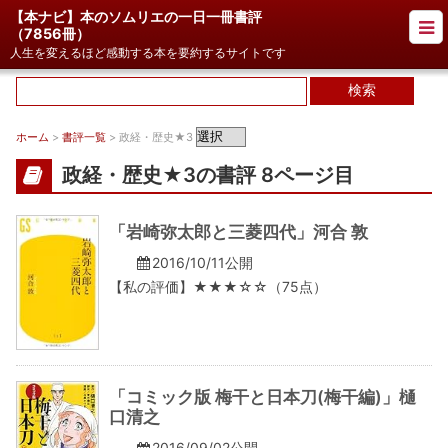
【本ナビ】本のソムリエの一日一冊書評
（
7856冊
）
人生を変えるほど感動する本を要約するサイトです
ホーム
>
書評一覧
> 政経・歴史★3
政経・歴史★3の書評 8ページ目
「岩崎弥太郎と三菱四代」河合 敦
2016/10/11公開
【私の評価】★★★☆☆（75点）
「コミック版 梅干と日本刀(梅干編)」樋
口清之
2016/09/02公開