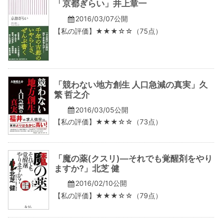
「京都ぎらい」井上章一
2016/03/07公開
【私の評価】★★★☆☆（75点）
「競わない地方創生 人口急減の真実」久
繁 哲之介
2016/03/05公開
【私の評価】★★★☆☆（73点）
「魔の薬(クスリ)―それでも覚醒剤をやり
ますか?」北芝 健
2016/02/10公開
【私の評価】★★★☆☆（79点）