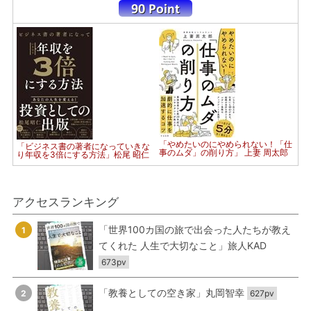
「やめたいのにやめられない！「仕
「ビジネス書の著者になっていきな
事のムダ」の削り方」 上妻 周太郎
り年収を3倍にする方法」松尾 昭仁
アクセスランキング
「世界100カ国の旅で出会った人たちが教え
1
てくれた 人生で大切なこと」旅人KAD
673pv
「教養としての空き家」丸岡智幸
2
627pv