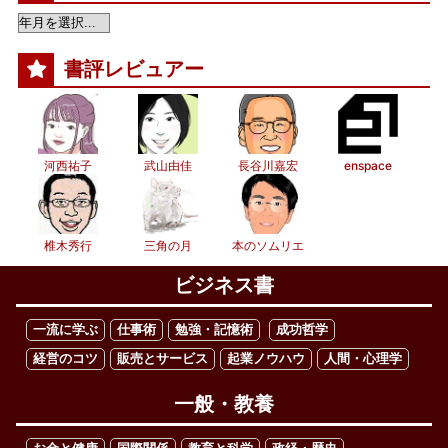
書評レビュアー
河西祐子
武山由佳
長谷川嘉宏
enspace
椎木秀行
三角の月
本のソムリエ
ビジネス書
一流に学ぶ
仕事術
勉強・記憶術
成功哲学
経営のコツ
販売とサービス
起業ノウハウ
人間・心理学
一般・教養