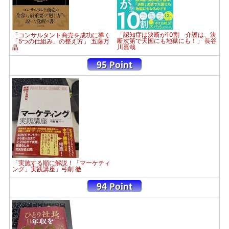
「認知症は決断が10割 介護は、決
「コンサルタント商売を成功に導く
断次第で天国にも地獄にも！」 長谷
「5つの仕組み」の整え方」 五藤万
川嘉哉
晶
「実施する順に解説！「マーケティ
ング」実践講座」弓削 徹