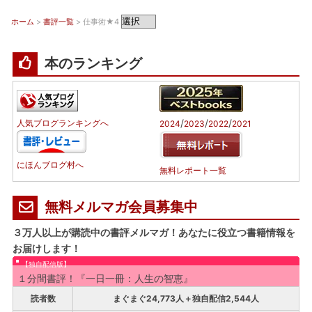
ホーム
>
書評一覧
> 仕事術★4
本のランキング
/
/
/
人気ブログランキングへ
2024
2023
2022
2021
にほんブログ村へ
無料レポート一覧
無料メルマガ会員募集中
３万人以上が購読中の書評メルマガ！あなたに役立つ書籍情報を
お届けします！
【独自配信版】
１分間書評！『一日一冊：人生の智恵』
読者数
まぐまぐ24,773人＋独自配信2,544人