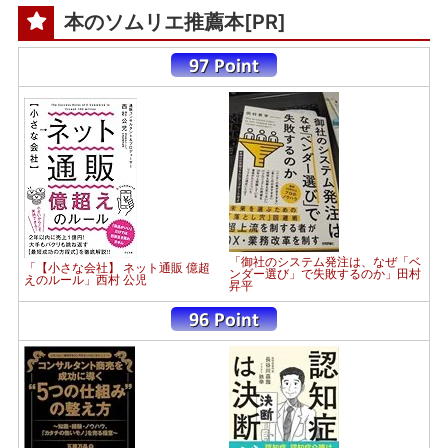
本のソムリエ推薦本[PR]
「御社のシステム発注は、なぜ「ベ
「【小さな会社】 ネット通販 億超
ンダー選び」で失敗するのか」田村
えのルール」西村 公児
昇平