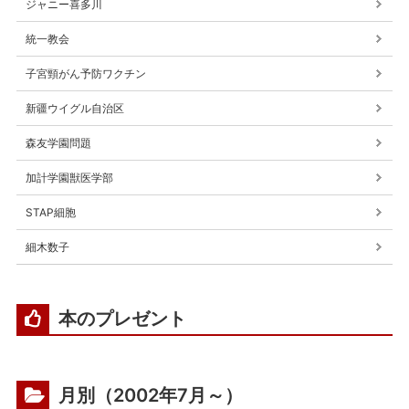
ジャニー喜多川
統一教会
子宮頸がん予防ワクチン
新疆ウイグル自治区
森友学園問題
加計学園獣医学部
STAP細胞
細木数子
本のプレゼント
月別（2002年7月～）