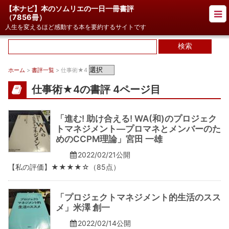
【本ナビ】本のソムリエの一日一冊書評
（
7856冊
）
人生を変えるほど感動する本を要約するサイトです
ホーム
>
書評一覧
> 仕事術★4
仕事術★4の書評 4ページ目
「進む! 助け合える! WA(和)のプロジェク
トマネジメント―プロマネとメンバーのた
めのCCPM理論」宮田 一雄
2022/02/21公開
【私の評価】★★★★☆（85点）
「プロジェクトマネジメント的生活のスス
メ」米澤 創一
2022/02/14公開