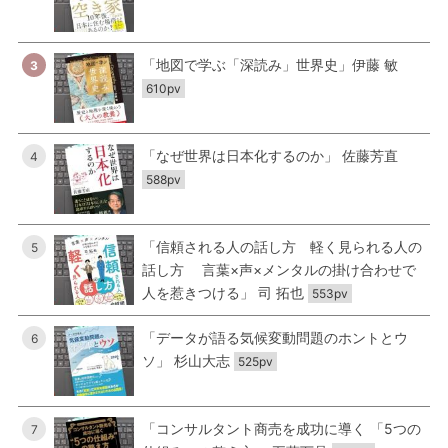
「地図で学ぶ「深読み」世界史」伊藤 敏
3
610pv
「なぜ世界は日本化するのか」 佐藤芳直
4
588pv
「信頼される人の話し方 軽く見られる人の
5
話し方 言葉×声×メンタルの掛け合わせで
人を惹きつける」 司 拓也
553pv
「データが語る気候変動問題のホントとウ
6
ソ」 杉山大志
525pv
「コンサルタント商売を成功に導く 「5つの
7