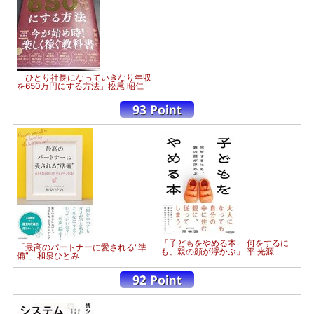
「ひとり社長になっていきなり年収
を650万円にする方法」松尾 昭仁
「子どもをやめる本 何をするに
「最高のパートナーに愛される"準
も、親の顔が浮かぶ」 平 光源
備"」和泉ひとみ