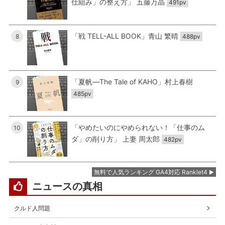
仕組み」の整え方」 五藤万晶
491pv
「戦 TELL-ALL BOOK」青山 繁晴
8
488pv
「夏帆―The Tale of KAHO」村上春樹
9
485pv
「やめたいのにやめられない！「仕事のム
10
ダ」の削り方」 上妻 周太郎
482pv
無料で人気ランキング GA4対応 Ranklet4
ニュースの真相
クルド人問題