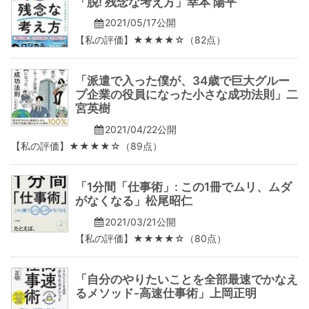
「脱! 残念な考え方」幸本 陽平
2021/05/17公開
【私の評価】★★★★☆（82点）
「派遣で入った僕が、34歳で巨大グルー
プ企業の役員になった小さな成功法則」二
宮英樹
2021/04/22公開
【私の評価】★★★★☆（89点）
「1分間「仕事術」: この1冊でムリ、ムダ
がなくなる」松尾昭仁
2021/03/21公開
【私の評価】★★★★☆（80点）
「自分のやりたいことを全部最速でかなえ
るメソッド-高速仕事術」上岡正明