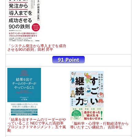
「システム発注から導入までを成功
させる90の鉄則」田村 昇平
「結果を出すチームのリーダーがや
っていること NECで学んだ高効率
「脳科学・心理学・行動経済学から
プロジェクトマネジメント」五十嵐
導いたすごい継続力」 吉田幸弘
剛