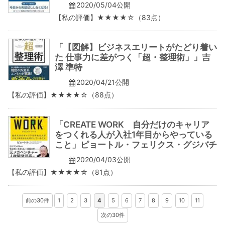
2020/05/04公開
【私の評価】★★★★☆（83点）
「【図解】ビジネスエリートがたどり着い
た 仕事力に差がつく「超・整理術」」吉
澤 準特
2020/04/21公開
【私の評価】★★★★☆（88点）
「CREATE WORK 自分だけのキャリア
をつくれる人が入社1年目からやっている
こと」ピョートル・フェリクス・グジバチ
2020/04/03公開
【私の評価】★★★★☆（81点）
前の30件
1
2
3
4
5
6
7
8
9
10
11
次の30件