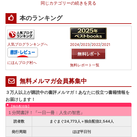
同じカテゴリーの続きを見る
本のランキング
/
/
/
人気ブログランキングへ
2024
2023
2022
2021
にほんブログ村へ
無料レポート一覧
無料メルマガ会員募集中
３万人以上が購読中の書評メルマガ！あなたに役立つ書籍情報を
お届けします！
【独自配信版】
１分間書評！『一日一冊：人生の智恵』
読者数
まぐまぐ24,773人＋独自配信2,544人
発行周期
ほぼ平日刊