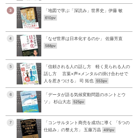
「地図で学ぶ「深読み」世界史」伊藤 敏
3
610pv
「なぜ世界は日本化するのか」 佐藤芳直
4
588pv
「信頼される人の話し方 軽く見られる人の
5
話し方 言葉×声×メンタルの掛け合わせで
人を惹きつける」 司 拓也
553pv
「データが語る気候変動問題のホントとウ
6
ソ」 杉山大志
525pv
「コンサルタント商売を成功に導く 「5つの
7
仕組み」の整え方」 五藤万晶
491pv