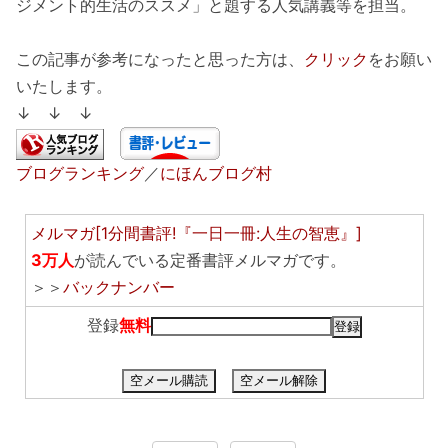
ジメント的生活のススメ」と題する人気講義等を担当。
この記事が参考になったと思った方は、
クリック
をお願い
いたします。
↓ ↓ ↓
ブログランキング
／
にほんブログ村
メルマガ[1分間書評!『一日一冊:人生の智恵』]
3万人
が読んでいる定番書評メルマガです。
＞＞
バックナンバー
登録
無料
空メール購読
空メール解除