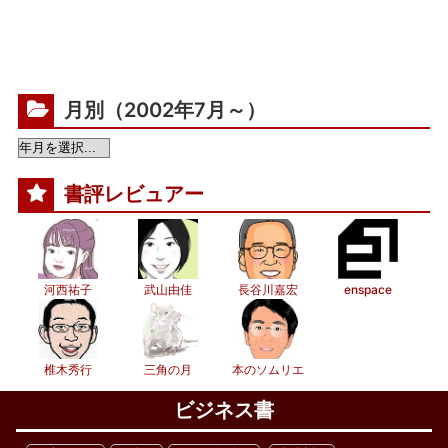
月別（2002年7月～）
書評レビュアー
河西祐子
武山由佳
長谷川嘉宏
enspace
椎木秀行
三角の月
本のソムリエ
ビジネス書