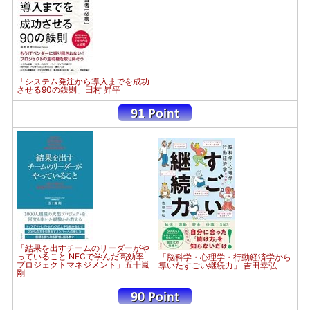
「システム発注から導入までを成功
させる90の鉄則」田村 昇平
「結果を出すチームのリーダーがや
っていること NECで学んだ高効率
「脳科学・心理学・行動経済学から
プロジェクトマネジメント」五十嵐
導いたすごい継続力」 吉田幸弘
剛