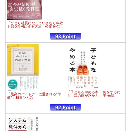
「ひとり社長になっていきなり年収
を650万円にする方法」松尾 昭仁
「子どもをやめる本 何をするに
「最高のパートナーに愛される"準
も、親の顔が浮かぶ」 平 光源
備"」和泉ひとみ