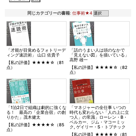
同じカテゴリーの書籍
:
仕事術★4
「才能が目覚めるフォトリーデ
「話のうまい人は頭のなかで
ィング速読術」 山口 佐貴子
「見えない図」を描いている」
高野 雄一
【私の評価】★★★★☆（81
点）
【私の評価】★★★★☆（82
点）
「1泊2日で組織は劇的に強くな
「マネジャーの全仕事 いつの
る！ 最高の「企業合宿」の創
時代も変わらない「人の上に立
りかた」茂木健太
つ人」の常識」ローレン・B・
ベルカー、ジム・マコーミッ
【私の評価】★★★★☆（85
ク, ゲイリー・S・トプチック
点）
【私の評価】★★★★☆（81