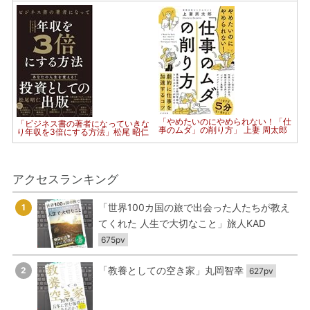
「やめたいのにやめられない！「仕
「ビジネス書の著者になっていきな
事のムダ」の削り方」 上妻 周太郎
り年収を3倍にする方法」松尾 昭仁
アクセスランキング
「世界100カ国の旅で出会った人たちが教え
1
てくれた 人生で大切なこと」旅人KAD
675pv
「教養としての空き家」丸岡智幸
2
627pv