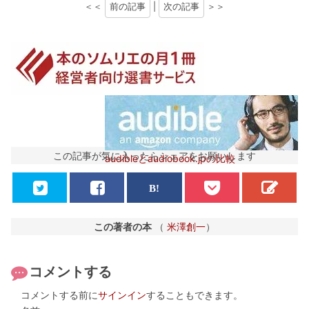
＜＜
前の記事
|
次の記事
＞＞
この記事が気に入ったらシェアをお願いします
audibleとaudiobook.jpの比較
この著者の本
（
米澤創一
）
コメントする
コメントする前に
サインイン
することもできます。