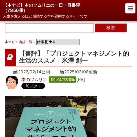
【本ナビ】本のソムリエの一日一冊書評
（
7856冊
）
人生を変えるほど感動する本を要約するサイトです
本ナビ
>
書評一覧
>
【書評】「プロジェクトマネジメント的
生活のススメ」米澤 創一
2022/02/14公開
2025/03/08
更新
本のソムリエ
[PR]