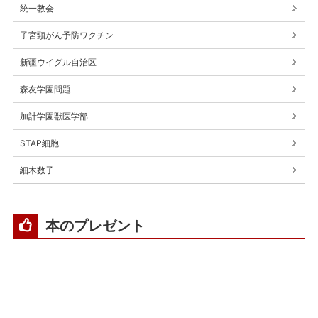
統一教会
子宮頸がん予防ワクチン
新疆ウイグル自治区
森友学園問題
加計学園獣医学部
STAP細胞
細木数子
本のプレゼント