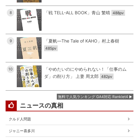
「戦 TELL-ALL BOOK」青山 繁晴
8
488pv
「夏帆―The Tale of KAHO」村上春樹
9
485pv
「やめたいのにやめられない！「仕事のム
10
ダ」の削り方」 上妻 周太郎
482pv
無料で人気ランキング GA4対応 Ranklet4
ニュースの真相
クルド人問題
ジャニー喜多川