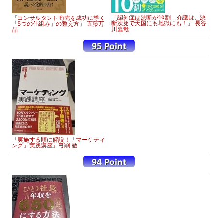
「認知症は決断が10割 介護は、決
「コンサルタント商売を成功に導く
断次第で天国にも地獄にも！」 長谷
「5つの仕組み」の整え方」 五藤万
川嘉哉
晶
「実施する順に解説！「マーケティ
ング」実践講座」弓削 徹