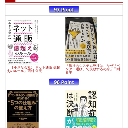
「御社のシステム発注は、なぜ「ベ
「【小さな会社】 ネット通販 億超
ンダー選び」で失敗するのか」田村
えのルール」西村 公児
昇平