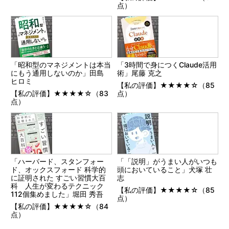
点）
「昭和型のマネジメントは本当
「3時間で身につくClaude活用
にもう通用しないのか」田島
術」尾藤 克之
ヒロミ
【私の評価】★★★★☆（85
【私の評価】★★★★☆（83
点）
点）
「ハーバード、スタンフォー
「「説明」がうまい人がいつも
ド、オックスフォード 科学的
頭においていること」犬塚 壮
に証明された すごい習慣大百
志
科 人生が変わるテクニック
【私の評価】★★★★☆（85
112個集めました」堀田 秀吾
点）
【私の評価】★★★★☆（84
点）