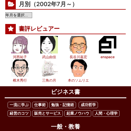
月別（2002年7月～）
書評レビュアー
河西祐子
武山由佳
長谷川嘉宏
enspace
椎木秀行
三角の月
本のソムリエ
ビジネス書
一流に学ぶ
仕事術
勉強・記憶術
成功哲学
経営のコツ
販売とサービス
起業ノウハウ
人間・心理学
一般・教養