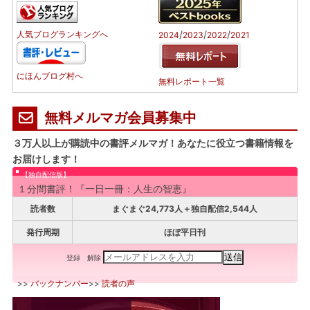
/
/
/
人気ブログランキングへ
2024
2023
2022
2021
にほんブログ村へ
無料レポート一覧
無料メルマガ会員募集中
３万人以上が購読中の書評メルマガ！あなたに役立つ書籍情報を
お届けします！
【独自配信版】
１分間書評！『一日一冊：人生の智恵』
読者数
まぐまぐ24,773人＋独自配信2,544人
発行周期
ほぼ平日刊
登録
解除
>>
バックナンバー
>>
読者の声