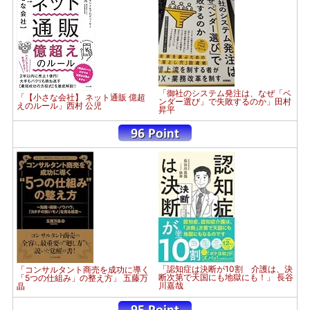
「御社のシステム発注は、なぜ「ベ
「【小さな会社】 ネット通販 億超
ンダー選び」で失敗するのか」田村
えのルール」西村 公児
昇平
「認知症は決断が10割 介護は、決
「コンサルタント商売を成功に導く
断次第で天国にも地獄にも！」 長谷
「5つの仕組み」の整え方」 五藤万
川嘉哉
晶