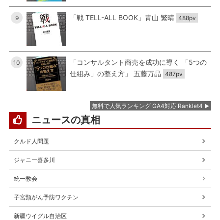
「戦 TELL-ALL BOOK」青山 繁晴
9
488pv
「コンサルタント商売を成功に導く 「5つの
10
仕組み」の整え方」 五藤万晶
487pv
無料で人気ランキング GA4対応 Ranklet4
ニュースの真相
クルド人問題
ジャニー喜多川
統一教会
子宮頸がん予防ワクチン
新疆ウイグル自治区