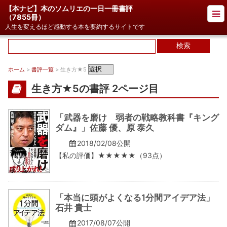
【本ナビ】本のソムリエの一日一冊書評
（
7855冊
）
人生を変えるほど感動する本を要約するサイトです
ホーム
>
書評一覧
> 生き方★5
生き方★5の書評 2ページ目
「武器を磨け 弱者の戦略教科書『キング
ダム』」佐藤 優、原 泰久
2018/02/08公開
【私の評価】★★★★★（93点）
「本当に頭がよくなる1分間アイデア法」
石井 貴士
2017/08/07公開