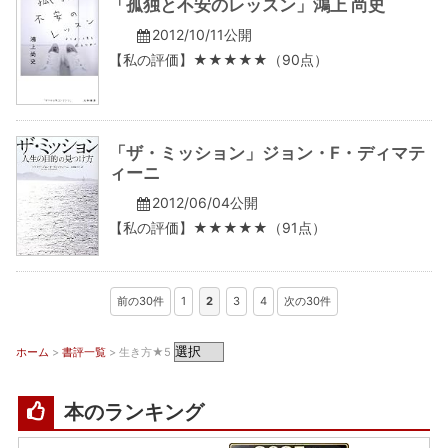
「孤独と不安のレッスン」鴻上 尚史
2012/10/11公開
【私の評価】★★★★★（90点）
「ザ・ミッション」ジョン・F・ディマテ
ィーニ
2012/06/04公開
【私の評価】★★★★★（91点）
前の30件
1
2
3
4
次の30件
ホーム
>
書評一覧
> 生き方★5
本のランキング