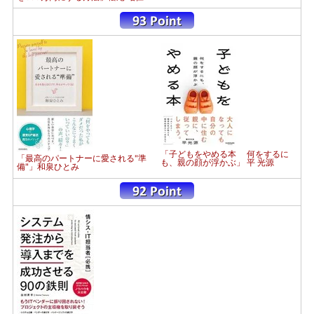
「子どもをやめる本 何をするに
「最高のパートナーに愛される"準
も、親の顔が浮かぶ」 平 光源
備"」和泉ひとみ