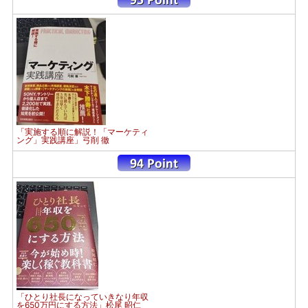
「実施する順に解説！「マーケティ
ング」実践講座」弓削 徹
「ひとり社長になっていきなり年収
を650万円にする方法」松尾 昭仁