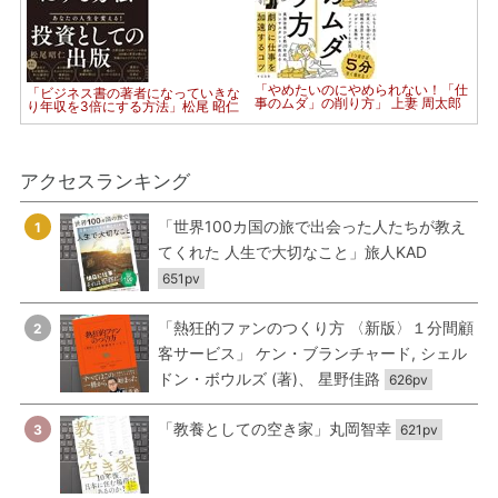
「やめたいのにやめられない！「仕
「ビジネス書の著者になっていきな
事のムダ」の削り方」 上妻 周太郎
り年収を3倍にする方法」松尾 昭仁
アクセスランキング
「世界100カ国の旅で出会った人たちが教え
1
てくれた 人生で大切なこと」旅人KAD
651pv
「熱狂的ファンのつくり方 〈新版〉１分間顧
2
客サービス」 ケン・ブランチャード, シェル
ドン・ボウルズ (著)、 星野佳路
626pv
「教養としての空き家」丸岡智幸
3
621pv