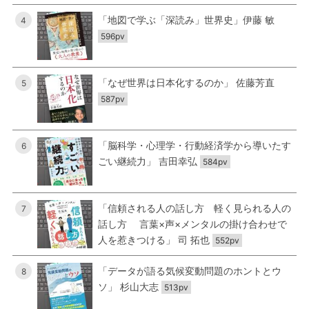
「地図で学ぶ「深読み」世界史」伊藤 敏
4
596pv
「なぜ世界は日本化するのか」 佐藤芳直
5
587pv
「脳科学・心理学・行動経済学から導いたす
6
ごい継続力」 吉田幸弘
584pv
「信頼される人の話し方 軽く見られる人の
7
話し方 言葉×声×メンタルの掛け合わせで
人を惹きつける」 司 拓也
552pv
「データが語る気候変動問題のホントとウ
8
ソ」 杉山大志
513pv