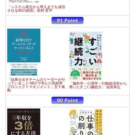
「システム発注から導入までを成功
させる90の鉄則」田村 昇平
「結果を出すチームのリーダーがや
っていること NECで学んだ高効率
「脳科学・心理学・行動経済学から
プロジェクトマネジメント」五十嵐
導いたすごい継続力」 吉田幸弘
剛