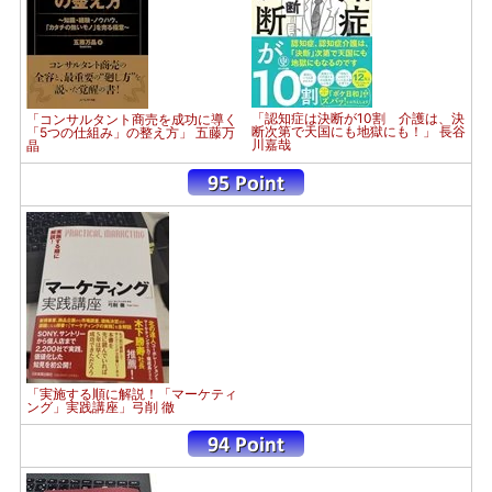
「認知症は決断が10割 介護は、決
「コンサルタント商売を成功に導く
断次第で天国にも地獄にも！」 長谷
「5つの仕組み」の整え方」 五藤万
川嘉哉
晶
「実施する順に解説！「マーケティ
ング」実践講座」弓削 徹