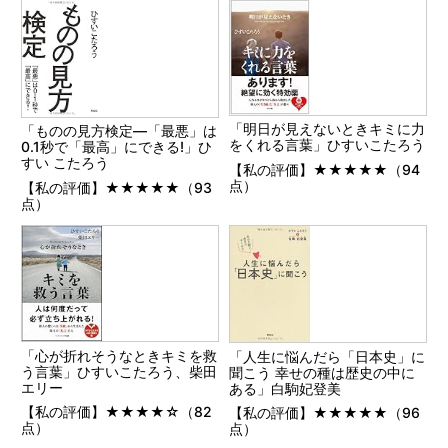
「明日が見えないときキミに力
「ものの見方検定―「最悪」は
をくれる言葉」ひすいこたろう
0.1秒で「最高」にできる!」ひ
すい こたろう
【私の評価】★★★★★（94
点）
【私の評価】★★★★★（93
点）
「心が折れそうなときキミを救
「人生に悩んだら「日本史」に
う言葉」ひすいこたろう、柴田
聞こう 幸せの種は歴史の中に
エリー
ある」白駒妃登美
【私の評価】★★★★☆（82
【私の評価】★★★★★（96
点）
点）