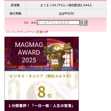
読者数
まぐまぐ24,773人＋独自配信2,544人
発行周期
ほぼ平日刊
登録
解除
>>
バックナンバー
>>
読者の声