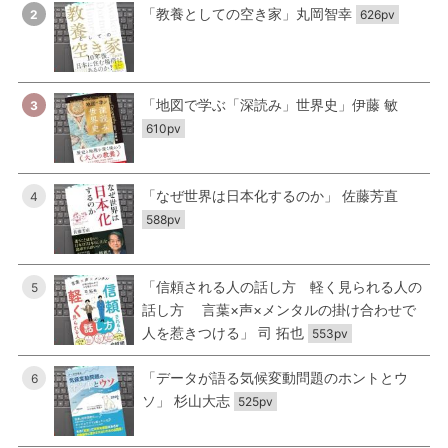
「教養としての空き家」丸岡智幸
2
626pv
「地図で学ぶ「深読み」世界史」伊藤 敏
3
610pv
「なぜ世界は日本化するのか」 佐藤芳直
4
588pv
「信頼される人の話し方 軽く見られる人の
5
話し方 言葉×声×メンタルの掛け合わせで
人を惹きつける」 司 拓也
553pv
「データが語る気候変動問題のホントとウ
6
ソ」 杉山大志
525pv