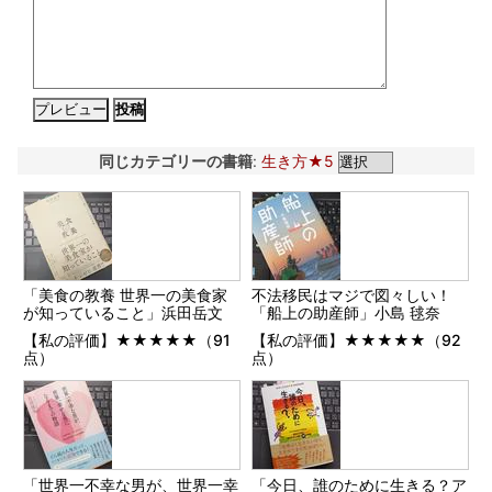
同じカテゴリーの書籍
:
生き方★5
「美食の教養 世界一の美食家
不法移民はマジで図々しい！
が知っていること」浜田岳文
「船上の助産師」小島 毬奈
【私の評価】★★★★★（91
【私の評価】★★★★★（92
点）
点）
「世界一不幸な男が、世界一幸
「今日、誰のために生きる？ア