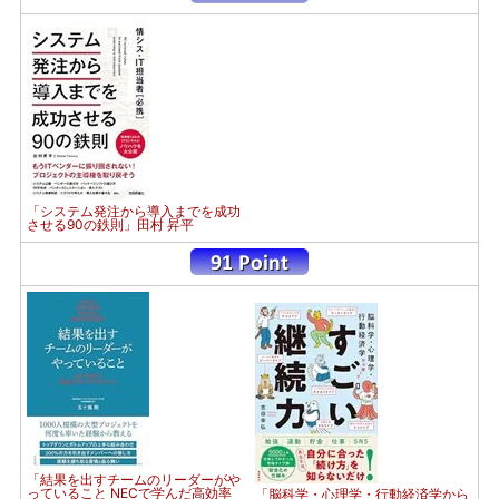
「システム発注から導入までを成功
させる90の鉄則」田村 昇平
「結果を出すチームのリーダーがや
っていること NECで学んだ高効率
「脳科学・心理学・行動経済学から