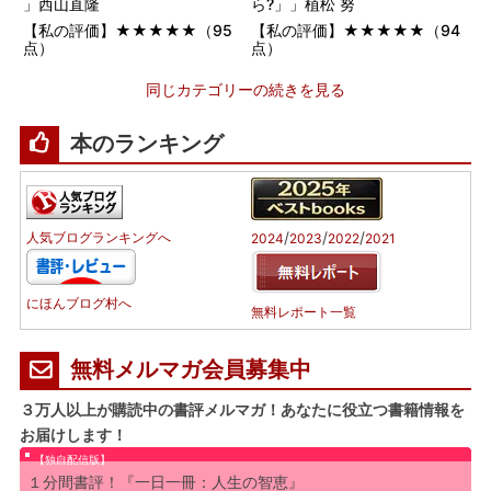
」西山直隆
ら?」」植松 努
【私の評価】★★★★★（95
【私の評価】★★★★★（94
点）
点）
同じカテゴリーの続きを見る
本のランキング
/
/
/
人気ブログランキングへ
2024
2023
2022
2021
にほんブログ村へ
無料レポート一覧
無料メルマガ会員募集中
３万人以上が購読中の書評メルマガ！あなたに役立つ書籍情報を
お届けします！
【独自配信版】
１分間書評！『一日一冊：人生の智恵』