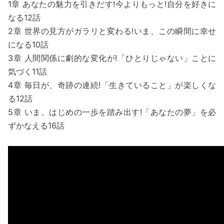
1章 あなたの魅力を引きだす!今よりもっと!自分を好きに
なる12話
2章 世界の見方がガラリと変わる!いま、この瞬間に幸せ
になる10話
3章 人間関係に劇的な変化が!「ひとりじゃない」ことに
気づく11話
4章 毎日が、奇跡の連続!「生きていること」が楽しくな
る12話
5章 いま、はじめの一歩を踏み出す!「あなたの夢」を必
ずかなえる16話