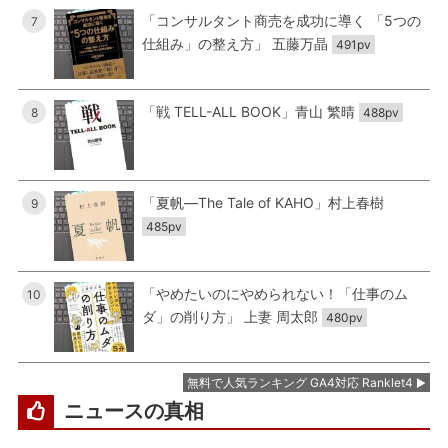
「コンサルタント商売を成功に導く 「5つの
7
仕組み」の整え方」 五藤万晶
491pv
「戦 TELL-ALL BOOK」青山 繁晴
8
488pv
「夏帆―The Tale of KAHO」村上春樹
9
485pv
「やめたいのにやめられない！「仕事のム
10
ダ」の削り方」 上妻 周太郎
480pv
無料で人気ランキング GA4対応 Ranklet4
ニュースの真相