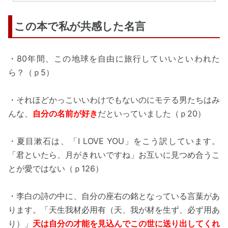
この本で私が共感した名言
・80年間、この地球を自由に旅行していいといわれた
ら？（ｐ5）
・それほどかっこいいわけでもないのにモテる男たちはみ
んな、
自分の名前が好き
だといっていました（ｐ20）
・夏目漱石は、「I LOVE YOU」をこう訳しています。
「君といたら、月がきれいですね」お互いに見つめ合うこ
とが愛ではない（ｐ126）
・李白の詩の中に、自分の座右の銘となっている言葉があ
ります。「天生我材必用有（天、我が材を生ず、必ず用あ
り）」
天は自分の才能を見込んでこの世に送り出してくれ