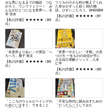
せな男になるまでの物語 つな
フリカの小さな村が教えてくれ
がろう、ワンファミリー！ み
た幸せがずっと続く30の物
んながひとつになる世界へ」古
語」ひすいこたろう、SHOGEN
市 佳央
【私の評価】★★★★★（91
【私の評価】★★★★★（90
点）
点）
「在老所よりあい」の実話「へ
「世界一やさしい「才能」の見
ろへろ」鹿子 裕文
つけ方 一生ものの自信が手に
入る自己理解メソッド」八木
【私の評価】★★★★★（90
仁平
点）
【私の評価】★★★★★（90
点）
「こころのウェルビーイングの
「不安な時代に踏み出すための
ためにいますぐ、できること
「だったらこうしてみた