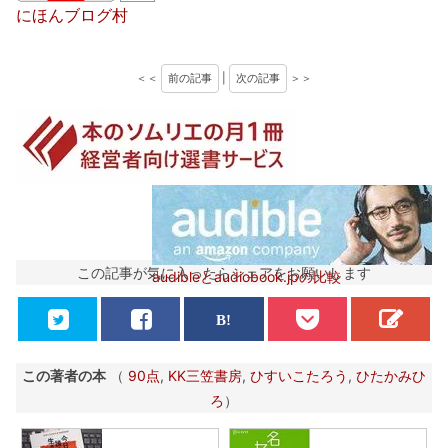
にほんブログ村
＜＜
前の記事
|
次の記事
＞＞
この記事が気に入ったらシェアをお願いします
audibleとaudiobook.jpの比較
この著者の本
（
90点
,
KK三笠書房
,
ひすいこたろう
,
ひたかみひ
ろ
）