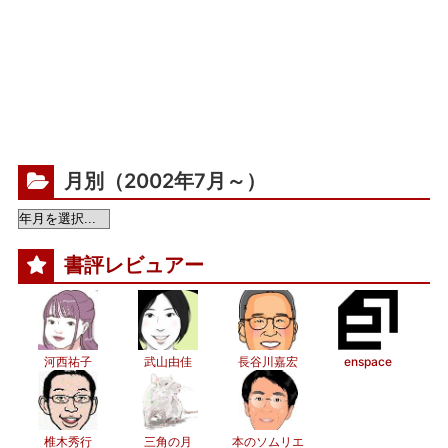
月別（2002年7月～）
書評レビュアー
河西祐子
武山由佳
長谷川嘉宏
enspace
椎木秀行
三角の月
本のソムリエ