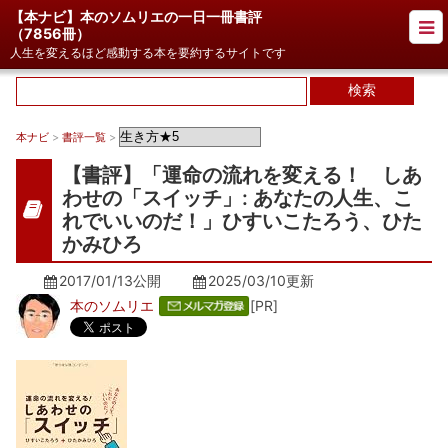
【本ナビ】本のソムリエの一日一冊書評
（
7856冊
）
人生を変えるほど感動する本を要約するサイトです
本ナビ
>
書評一覧
>
【書評】「運命の流れを変える！ しあ
わせの「スイッチ」: あなたの人生、こ
れでいいのだ！」ひすいこたろう、ひた
かみひろ
2017/01/13公開
2025/03/10
更新
本のソムリエ
[PR]