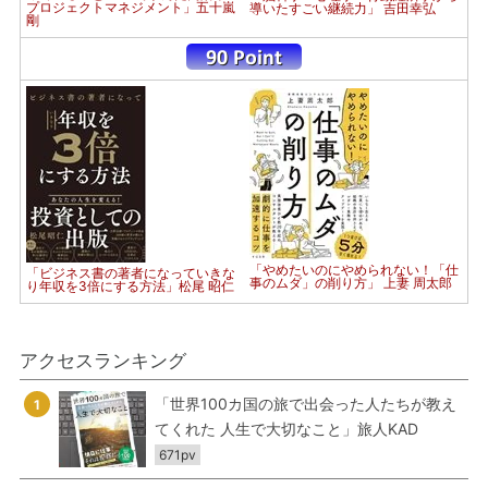
プロジェクトマネジメント」五十嵐
導いたすごい継続力」 吉田幸弘
剛
「やめたいのにやめられない！「仕
「ビジネス書の著者になっていきな
事のムダ」の削り方」 上妻 周太郎
り年収を3倍にする方法」松尾 昭仁
アクセスランキング
「世界100カ国の旅で出会った人たちが教え
1
てくれた 人生で大切なこと」旅人KAD
671pv