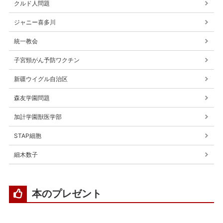
クルド人問題
ジャニー喜多川
統一教会
子宮頸がん予防ワクチン
新疆ウイグル自治区
森友学園問題
加計学園獣医学部
STAP細胞
細木数子
本のプレゼント