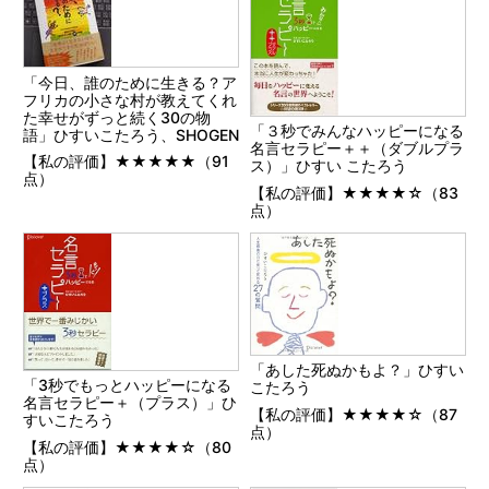
「今日、誰のために生きる？ア
フリカの小さな村が教えてくれ
た幸せがずっと続く30の物
「３秒でみんなハッピーになる
語」ひすいこたろう、SHOGEN
名言セラピー＋＋（ダブルプラ
【私の評価】★★★★★（91
ス）」ひすい こたろう
点）
【私の評価】★★★★☆（83
点）
「あした死ぬかもよ？」ひすい
「3秒でもっとハッピーになる
こたろう
名言セラピー＋（プラス）」ひ
【私の評価】★★★★☆（87
すいこたろう
点）
【私の評価】★★★★☆（80
点）