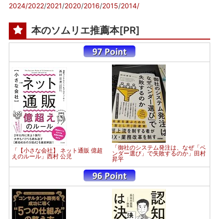
2024/
2022
/
2021
/
2020
/
2016
/
2015
/
2014/
本のソムリエ推薦本[PR]
「御社のシステム発注は、なぜ「ベ
「【小さな会社】 ネット通販 億超
ンダー選び」で失敗するのか」田村
えのルール」西村 公児
昇平