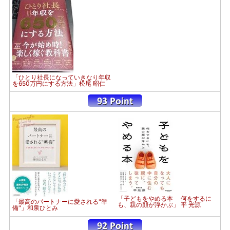
「ひとり社長になっていきなり年収
を650万円にする方法」松尾 昭仁
「子どもをやめる本 何をするに
「最高のパートナーに愛される"準
も、親の顔が浮かぶ」 平 光源
備"」和泉ひとみ