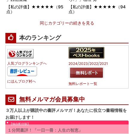
【私の評価】★★★★★（95
【私の評価】★★★★★（94
点）
点）
同じカテゴリーの続きを見る
本のランキング
/
/
/
人気ブログランキングへ
2024
2023
2022
2021
にほんブログ村へ
無料レポート一覧
無料メルマガ会員募集中
３万人以上が購読中の書評メルマガ！あなたに役立つ書籍情報を
お届けします！
【独自配信版】
１分間書評！『一日一冊：人生の智恵』