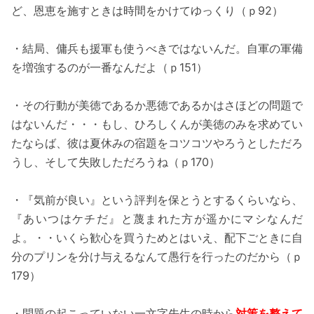
ど、恩恵を施すときは時間をかけてゆっくり（ｐ92）
・結局、傭兵も援軍も使うべきではないんだ。自軍の軍備
を増強するのが一番なんだよ（ｐ151）
・その行動が美徳であるか悪徳であるかはさほどの問題で
はないんだ・・・もし、ひろしくんが美徳のみを求めてい
たならば、彼は夏休みの宿題をコツコツやろうとしただろ
うし、そして失敗しただろうね（ｐ170）
・『気前が良い』という評判を保とうとするくらいなら、
『あいつはケチだ』と蔑まれた方が遥かにマシなんだ
よ。・・いくら歓心を買うためとはいえ、配下ごときに自
分のプリンを分け与えるなんて愚行を行ったのだから（ｐ
179）
・問題の起こっていない一文字先生の時から
対策を整えて