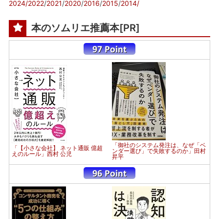
2024/
2022
/
2021
/
2020
/
2016
/
2015
/
2014/
本のソムリエ推薦本[PR]
「御社のシステム発注は、なぜ「ベ
「【小さな会社】 ネット通販 億超
ンダー選び」で失敗するのか」田村
えのルール」西村 公児
昇平