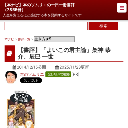
【本ナビ】本のソムリエの一日一冊書評
（
7855冊
）
人生を変えるほど感動する本を要約するサイトです
本ナビ
>
書評一覧
>
【書評】「よいこの君主論」架神 恭
介、辰巳 一世
2014/12/15公開
2025/11/23
更新
本のソムリエ
[PR]