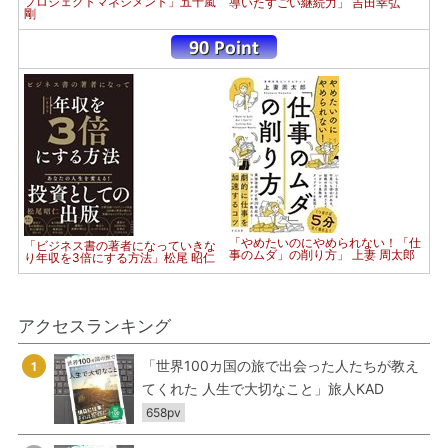
プロジェクトマネジメント」五十嵐
導いたすごい継続力」 吉田幸弘
剛
「やめたいのにやめられない！「仕
「ビジネス書の著者になっていきな
事のムダ」の削り方」 上妻 周太郎
り年収を3倍にする方法」松尾 昭仁
アクセスランキング
「世界100カ国の旅で出会った人たちが教え
1
てくれた 人生で大切なこと」旅人KAD
658pv