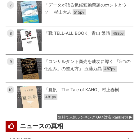
「データが語る気候変動問題のホントとウ
7
ソ」 杉山大志
515pv
「戦 TELL-ALL BOOK」青山 繁晴
8
488pv
「コンサルタント商売を成功に導く 「5つの
9
仕組み」の整え方」 五藤万晶
487pv
「夏帆―The Tale of KAHO」村上春樹
10
481pv
無料で人気ランキング GA4対応 Ranklet4
ニュースの真相