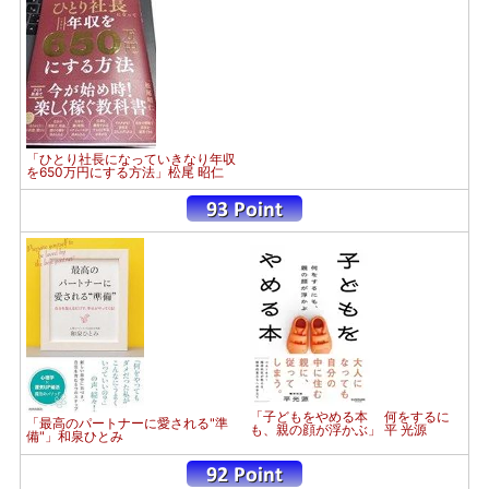
「ひとり社長になっていきなり年収
を650万円にする方法」松尾 昭仁
「子どもをやめる本 何をするに
「最高のパートナーに愛される"準
も、親の顔が浮かぶ」 平 光源
備"」和泉ひとみ