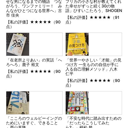
せな男になるまでの物語 つな
フリカの小さな村が教えてくれ
がろう、ワンファミリー！ み
た幸せがずっと続く30の物
んながひとつになる世界へ」古
語」ひすいこたろう、SHOGEN
市 佳央
【私の評価】★★★★★（91
【私の評価】★★★★★（90
点）
点）
「在老所よりあい」の実話「へ
「世界一やさしい「才能」の見
ろへろ」鹿子 裕文
つけ方 一生ものの自信が手に
入る自己理解メソッド」八木
【私の評価】★★★★★（90
仁平
点）
【私の評価】★★★★★（90
点）
「こころのウェルビーイングの
「不安な時代に踏み出すための
ためにいますぐ、できること
「だったらこうしてみた
」西山直隆
ら?」」植松 努