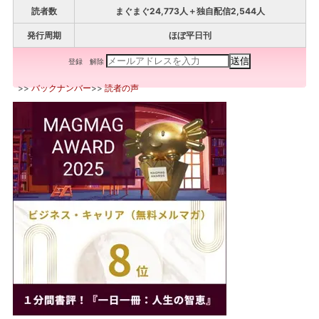
読者数
まぐまぐ24,773人＋独自配信2,544人
発行周期
ほぼ平日刊
登録
解除
>>
バックナンバー
>>
読者の声