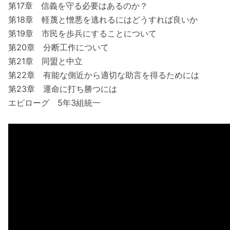
第17章 信義を守る必要はあるのか？
第18章 軽蔑と憎悪を逃れるにはどうすれば良いか
第19章 市民を歩兵にすることについて
第20章 分断工作について
第21章 同盟と中立
第22章 有能な側近から適切な助言を得るためには
第23章 運命に打ち勝つには
エピローグ 5年3組統一