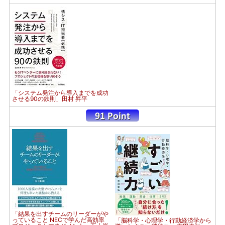
「システム発注から導入までを成功
させる90の鉄則」田村 昇平
「結果を出すチームのリーダーがや
っていること NECで学んだ高効率
「脳科学・心理学・行動経済学から