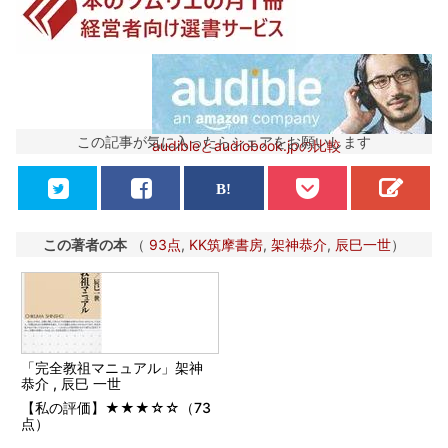
この記事が気に入ったらシェアをお願いします
audibleとaudiobook.jpの比較
この著者の本
（
93点
,
KK筑摩書房
,
架神恭介
,
辰巳一世
）
「完全教祖マニュアル」架神
恭介 , 辰巳 一世
【私の評価】★★★☆☆（73
点）