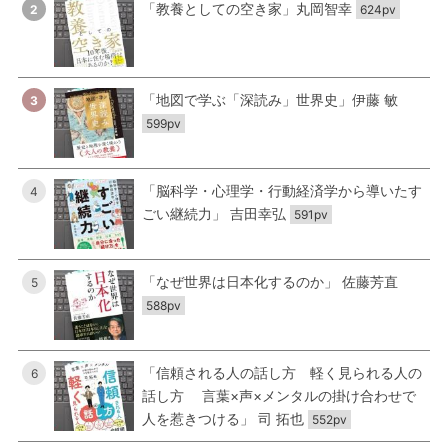
「教養としての空き家」丸岡智幸
2
624pv
「地図で学ぶ「深読み」世界史」伊藤 敏
3
599pv
「脳科学・心理学・行動経済学から導いたす
4
ごい継続力」 吉田幸弘
591pv
「なぜ世界は日本化するのか」 佐藤芳直
5
588pv
「信頼される人の話し方 軽く見られる人の
6
話し方 言葉×声×メンタルの掛け合わせで
人を惹きつける」 司 拓也
552pv