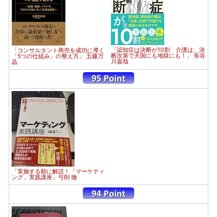
「認知症は決断が10割 介護は、決
「コンサルタント商売を成功に導く
断次第で天国にも地獄にも！」 長谷
「5つの仕組み」の整え方」 五藤万
川嘉哉
晶
「実施する順に解説！「マーケティ
ング」実践講座」弓削 徹