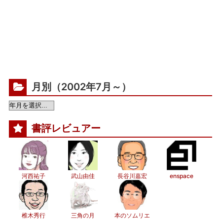
月別（2002年7月～）
書評レビュアー
河西祐子
武山由佳
長谷川嘉宏
enspace
椎木秀行
三角の月
本のソムリエ