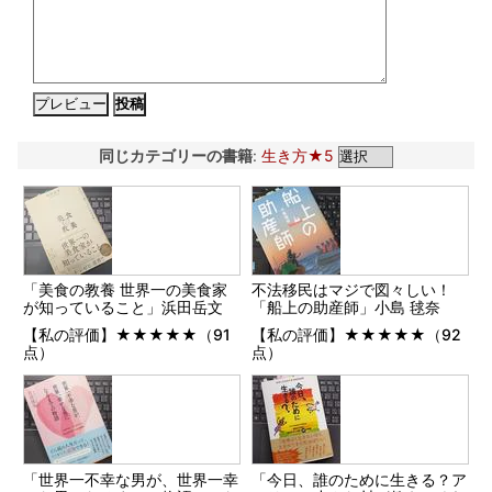
同じカテゴリーの書籍
:
生き方★5
「美食の教養 世界一の美食家
不法移民はマジで図々しい！
が知っていること」浜田岳文
「船上の助産師」小島 毬奈
【私の評価】★★★★★（91
【私の評価】★★★★★（92
点）
点）
「世界一不幸な男が、世界一幸
「今日、誰のために生きる？ア