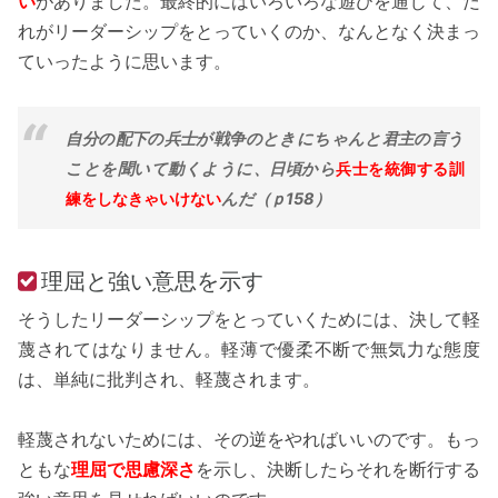
い
がありました。最終的にはいろいろな遊びを通じて、だ
れがリーダーシップをとっていくのか、なんとなく決まっ
ていったように思います。
自分の配下の兵士が戦争のときにちゃんと君主の言う
ことを聞いて動くように、日頃から
兵士を統御する訓
練をしなきゃいけない
んだ（ｐ158）
理屈と強い意思を示す
そうしたリーダーシップをとっていくためには、決して軽
蔑されてはなりません。軽薄で優柔不断で無気力な態度
は、単純に批判され、軽蔑されます。
軽蔑されないためには、その逆をやればいいのです。もっ
ともな
理屈で思慮深さ
を示し、決断したらそれを断行する