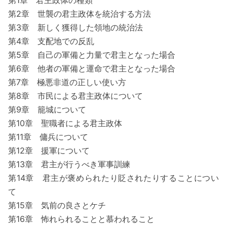
第1章 君主政体の種類
第2章 世襲の君主政体を統治する方法
第3章 新しく獲得した領地の統治法
第4章 支配地での反乱
第5章 自己の軍備と力量で君主となった場合
第6章 他者の軍備と運命で君主となった場合
第7章 極悪非道の正しい使い方
第8章 市民による君主政体について
第9章 籠城について
第10章 聖職者による君主政体
第11章 傭兵について
第12章 援軍について
第13章 君主が行うべき軍事訓練
第14章 君主が褒められたり貶されたりすることについ
て
第15章 気前の良さとケチ
第16章 怖れられることと慕われること