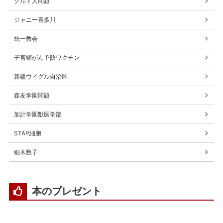
クルド人問題
ジャニー喜多川
統一教会
子宮頸がん予防ワクチン
新疆ウイグル自治区
森友学園問題
加計学園獣医学部
STAP細胞
細木数子
本のプレゼント