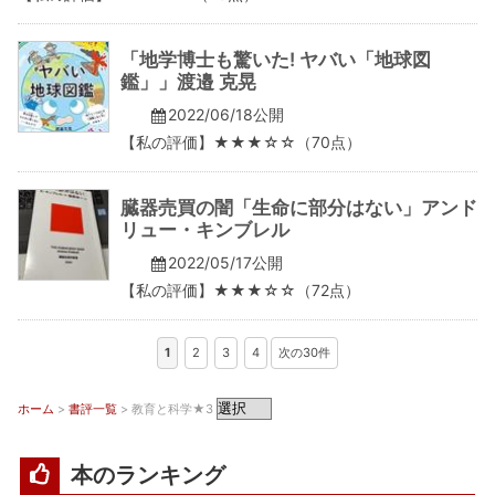
「地学博士も驚いた! ヤバい「地球図
鑑」」渡邉 克晃
2022/06/18公開
【私の評価】★★★☆☆（70点）
臓器売買の闇「生命に部分はない」アンド
リュー・キンブレル
2022/05/17公開
【私の評価】★★★☆☆（72点）
1
2
3
4
次の30件
ホーム
>
書評一覧
> 教育と科学★3
本のランキング