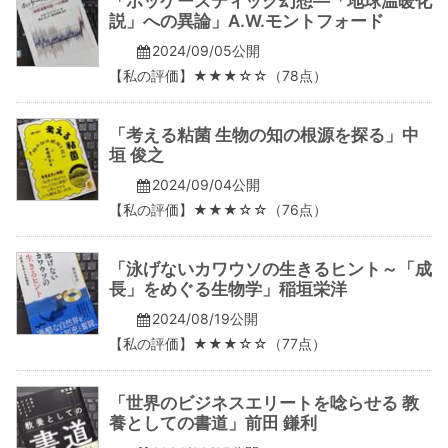
「ホッケースティック幻想―「地球温暖化
説」への異論」A.W.モントフォード
2024/09/05公開
【私の評価】★★★☆☆（78点）
「考える粘菌 生物の知の根源を探る」中
垣 俊之
2024/09/04公開
【私の評価】★★★☆☆（76点）
「泳げないカワウソの生きるヒント～「成
長」をめぐる生物学」稲垣栄洋
2024/08/19公開
【私の評価】★★★☆☆（77点）
「世界のビジネスエリートを唸らせる 教
養としての書道」前田 鎌利