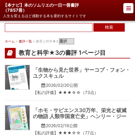
【本ナビ】本のソムリエの一日一冊書評
（
7857冊
）
人生を変えるほど感動する本を要約するサイトです
ホーム
>
書評一覧
> 教育と科学★3
教育と科学★3の書評 1ページ目
「生物から見た世界」ヤーコプ・フォン・
ユクスキュル
2026/02/20公開
【私の評価】★★★☆☆（73点）
「ホモ・サピエンス30万年、栄光と破滅
の物語 人類帝国衰亡史」ヘンリー・ジー
2026/02/19公開
【私の評価】★★★☆☆（77点）