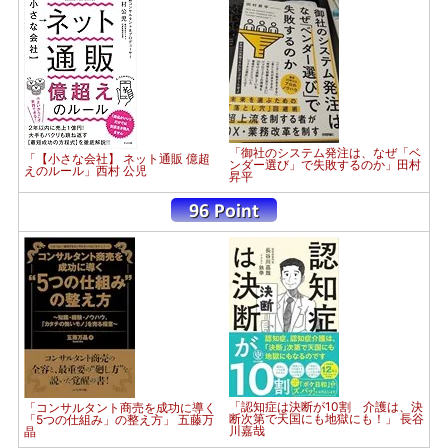
「御社のシステム発注は、なぜ「ベ
「【小さな会社】 ネット通販 億超
ンダー選び」で失敗するのか」田村
えのルール」西村 公児
昇平
「認知症は決断が10割 介護は、決
「コンサルタント商売を成功に導く
断次第で天国にも地獄にも！」 長谷
「5つの仕組み」の整え方」 五藤万
川嘉哉
晶