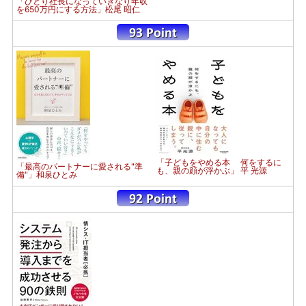
「ひとり社長になっていきなり年収
を650万円にする方法」松尾 昭仁
「子どもをやめる本 何をするに
「最高のパートナーに愛される"準
も、親の顔が浮かぶ」 平 光源
備"」和泉ひとみ