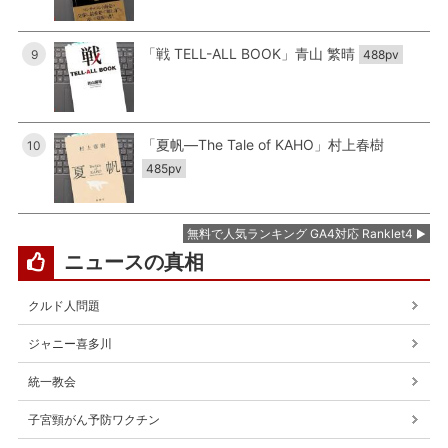
「戦 TELL-ALL BOOK」青山 繁晴
9
488pv
「夏帆―The Tale of KAHO」村上春樹
10
485pv
無料で人気ランキング GA4対応 Ranklet4
ニュースの真相
クルド人問題
ジャニー喜多川
統一教会
子宮頸がん予防ワクチン