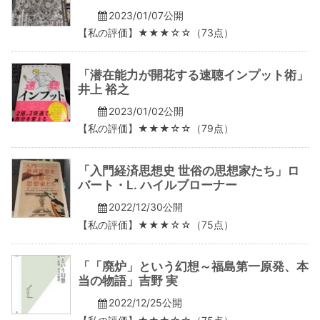
2023/01/07公開
【私の評価】★★★☆☆（73点）
「潜在能力が開花する速聴インプット術」
井上 裕之
2023/01/02公開
【私の評価】★★★☆☆（79点）
「入門経済思想史 世俗の思想家たち」ロ
バート・L. ハイルブローナー
2022/12/30公開
【私の評価】★★★☆☆（75点）
「「廃炉」という幻想～福島第一原発、本
当の物語」吉野 実
2022/12/25公開