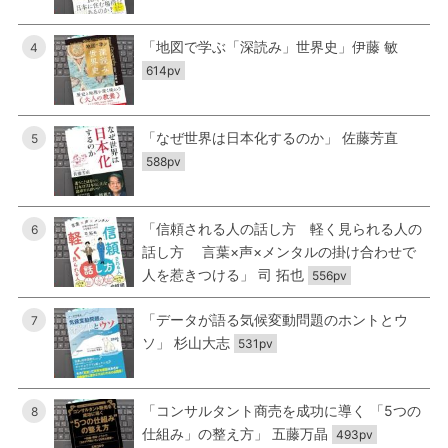
「地図で学ぶ「深読み」世界史」伊藤 敏
4
614pv
「なぜ世界は日本化するのか」 佐藤芳直
5
588pv
「信頼される人の話し方 軽く見られる人の
6
話し方 言葉×声×メンタルの掛け合わせで
人を惹きつける」 司 拓也
556pv
「データが語る気候変動問題のホントとウ
7
ソ」 杉山大志
531pv
「コンサルタント商売を成功に導く 「5つの
8
仕組み」の整え方」 五藤万晶
493pv