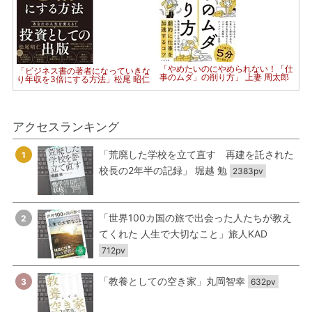
「やめたいのにやめられない！「仕
「ビジネス書の著者になっていきな
事のムダ」の削り方」 上妻 周太郎
り年収を3倍にする方法」松尾 昭仁
アクセスランキング
「荒廃した学校を立て直す 再建を託された
1
校長の2年半の記録」 堀越 勉
2383pv
「世界100カ国の旅で出会った人たちが教え
2
てくれた 人生で大切なこと」旅人KAD
712pv
「教養としての空き家」丸岡智幸
3
632pv