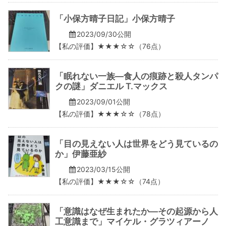
「小保方晴子日記」小保方晴子
2023/09/30公開
【私の評価】★★★☆☆（76点）
「眠れない一族―食人の痕跡と殺人タンパ
クの謎」ダニエル T.マックス
2023/09/01公開
【私の評価】★★★☆☆（78点）
「目の見えない人は世界をどう見ているの
か」伊藤亜紗
2023/03/15公開
【私の評価】★★★☆☆（74点）
「意識はなぜ生まれたか―その起源から人
工意識まで」マイケル・グラツィアーノ