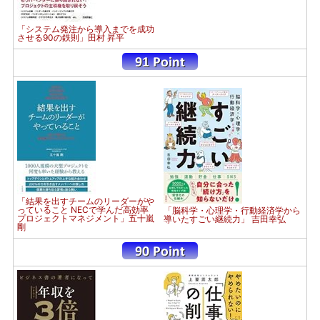
「システム発注から導入までを成功
させる90の鉄則」田村 昇平
「結果を出すチームのリーダーがや
っていること NECで学んだ高効率
「脳科学・心理学・行動経済学から
プロジェクトマネジメント」五十嵐
導いたすごい継続力」 吉田幸弘
剛