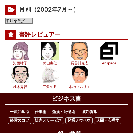
月別（2002年7月～）
書評レビュアー
河西祐子
武山由佳
長谷川嘉宏
enspace
椎木秀行
三角の月
本のソムリエ
ビジネス書
一流に学ぶ
仕事術
勉強・記憶術
成功哲学
経営のコツ
販売とサービス
起業ノウハウ
人間・心理学