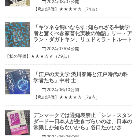
2024/08/07公開
【私の評価】★★★☆☆（74点）
「キツネを飼いならす: 知られざる生物学
者と驚くべき家畜化実験の物語」リー・ア
ラン・ダガトキン、リュドミラ・トルート
2024/07/04公開
【私の評価】★★★☆☆（79点）
「江戸の天文学 渋川春海と江戸時代の科
学者たち」中村 士
2024/06/10公開
【私の評価】★★★☆☆（79点）
デンマークでは通知表禁止「シン・スタン
ダード―日本人が生きづらいのは、日本の
常識しか知らないから」谷口たかひさ
2024/06/06公開