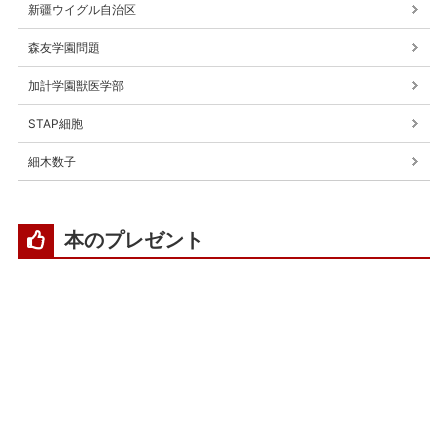
新疆ウイグル自治区
森友学園問題
加計学園獣医学部
STAP細胞
細木数子
本のプレゼント