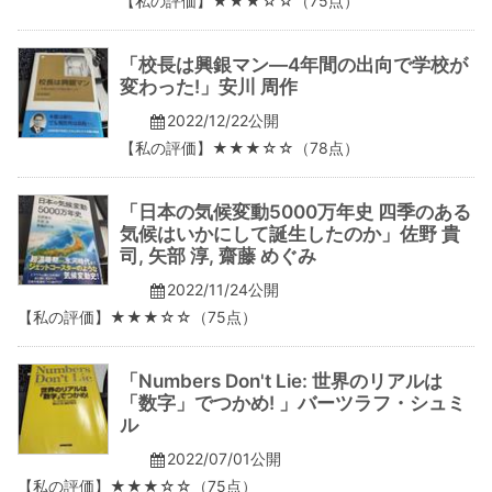
【私の評価】★★★☆☆（75点）
「校長は興銀マン―4年間の出向で学校が
変わった!」安川 周作
2022/12/22公開
【私の評価】★★★☆☆（78点）
「日本の気候変動5000万年史 四季のある
気候はいかにして誕生したのか」佐野 貴
司, 矢部 淳, 齋藤 めぐみ
2022/11/24公開
【私の評価】★★★☆☆（75点）
「Numbers Don't Lie: 世界のリアルは
「数字」でつかめ! 」バーツラフ・シュミ
ル
2022/07/01公開
【私の評価】★★★☆☆（75点）