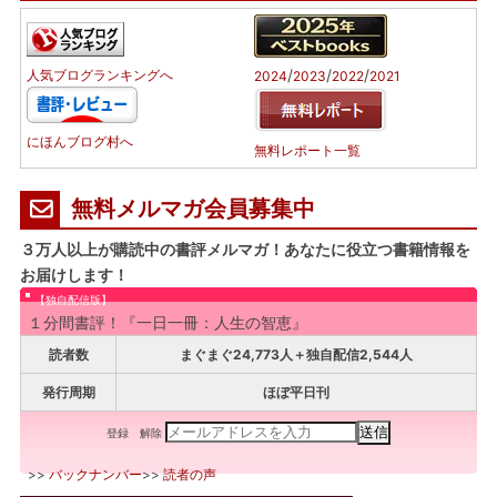
/
/
/
人気ブログランキングへ
2024
2023
2022
2021
にほんブログ村へ
無料レポート一覧
無料メルマガ会員募集中
３万人以上が購読中の書評メルマガ！あなたに役立つ書籍情報を
お届けします！
【独自配信版】
１分間書評！『一日一冊：人生の智恵』
読者数
まぐまぐ24,773人＋独自配信2,544人
発行周期
ほぼ平日刊
登録
解除
>>
バックナンバー
>>
読者の声