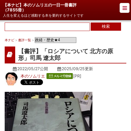
【本ナビ】本のソムリエの一日一冊書評
（
7855冊
）
人生を変えるほど感動する本を要約するサイトです
本ナビ
>
書評一覧
>
【書評】「ロシアについて 北方の原
形」司馬 遼太郎
2022/05/27公開
2025/09/25
更新
本のソムリエ
[PR]