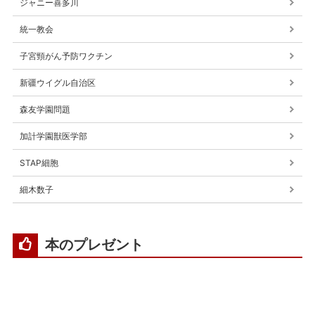
ジャニー喜多川
統一教会
子宮頸がん予防ワクチン
新疆ウイグル自治区
森友学園問題
加計学園獣医学部
STAP細胞
細木数子
本のプレゼント