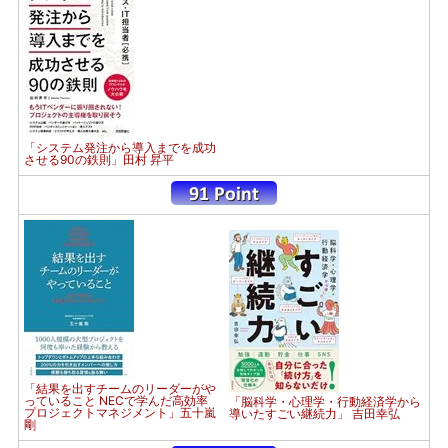
「システム発注から導入までを成功
させる90の鉄則」田村 昇平
「結果を出すチームのリーダーがや
っていること NECで学んだ高効率
「脳科学・心理学・行動経済学から
プロジェクトマネジメント」五十嵐
導いたすごい継続力」 吉田幸弘
剛