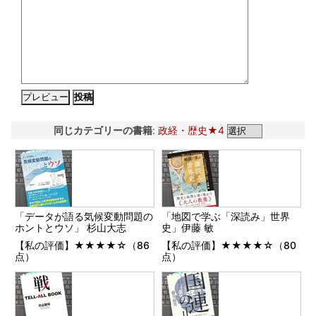
同じカテゴリーの書籍
:
政経・歴史★4
「データが語る気候変動問題の
「地図で学ぶ「深読み」世界
ホントとウソ」 杉山大志
史」伊藤 敏
【私の評価】★★★★☆（86
【私の評価】★★★★☆（80
点）
点）