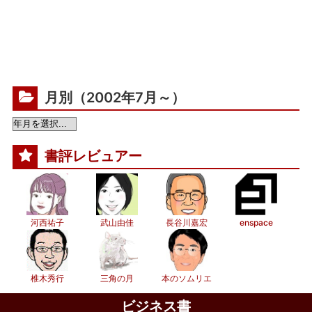
月別（2002年7月～）
書評レビュアー
河西祐子
武山由佳
長谷川嘉宏
enspace
椎木秀行
三角の月
本のソムリエ
ビジネス書