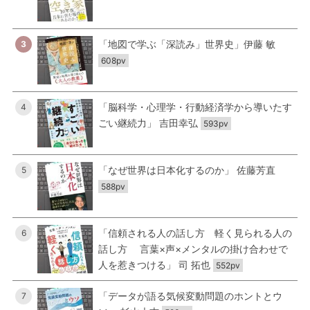
「地図で学ぶ「深読み」世界史」伊藤 敏
3
608pv
「脳科学・心理学・行動経済学から導いたす
4
ごい継続力」 吉田幸弘
593pv
「なぜ世界は日本化するのか」 佐藤芳直
5
588pv
「信頼される人の話し方 軽く見られる人の
6
話し方 言葉×声×メンタルの掛け合わせで
人を惹きつける」 司 拓也
552pv
「データが語る気候変動問題のホントとウ
7