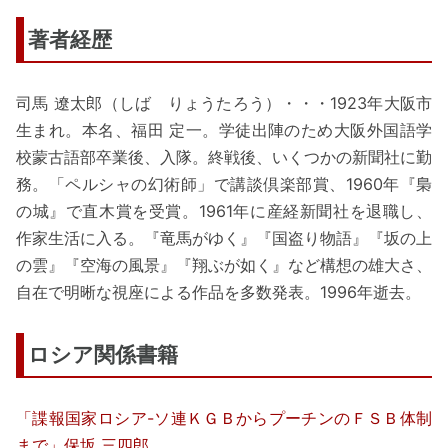
著者経歴
司馬 遼太郎（しば りょうたろう）・・・1923年大阪市
生まれ。本名、福田 定一。学徒出陣のため大阪外国語学
校蒙古語部卒業後、入隊。終戦後、いくつかの新聞社に勤
務。「ペルシャの幻術師」で講談倶楽部賞、1960年『梟
の城』で直木賞を受賞。1961年に産経新聞社を退職し、
作家生活に入る。『竜馬がゆく』『国盗り物語』『坂の上
の雲』『空海の風景』『翔ぶが如く』など構想の雄大さ、
自在で明晰な視座による作品を多数発表。1996年逝去。
ロシア関係書籍
「諜報国家ロシア-ソ連ＫＧＢからプーチンのＦＳＢ体制
まで」保坂 三四郎