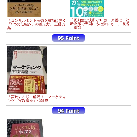
「認知症は決断が10割 介護は、決
「コンサルタント商売を成功に導く
断次第で天国にも地獄にも！」 長谷
「5つの仕組み」の整え方」 五藤万
川嘉哉
晶
「実施する順に解説！「マーケティ
ング」実践講座」弓削 徹