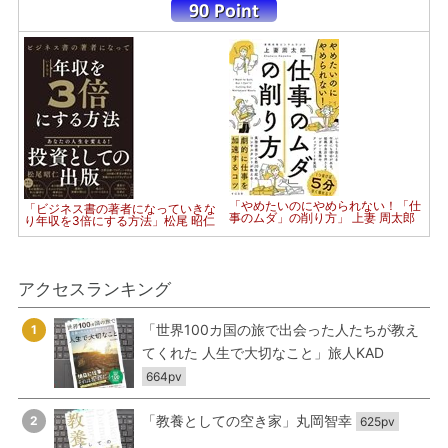
「やめたいのにやめられない！「仕
「ビジネス書の著者になっていきな
事のムダ」の削り方」 上妻 周太郎
り年収を3倍にする方法」松尾 昭仁
アクセスランキング
「世界100カ国の旅で出会った人たちが教え
1
てくれた 人生で大切なこと」旅人KAD
664pv
「教養としての空き家」丸岡智幸
2
625pv