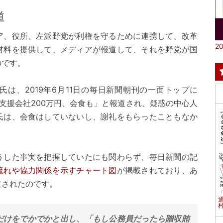
道
ア、役所、左派野党が利権を守るために連携して、改革
20
材料を提供して、メディアが報道して、それを野党が国
のです。
は、2019年6月11日の毎日新聞朝刊の一面トップに
支援会社200万円、会食も」と報道され、疑惑の中心人
氏は、会食はしていないし、謝礼をもらったこともなか
うした事実を把握していたにも関わらず、毎日新聞の記
流れや協力関係を示すチャート図
が掲載されており、あ
道されたのです。
村
だけをでかでかと出し、「もし公務員だったら贈収賄