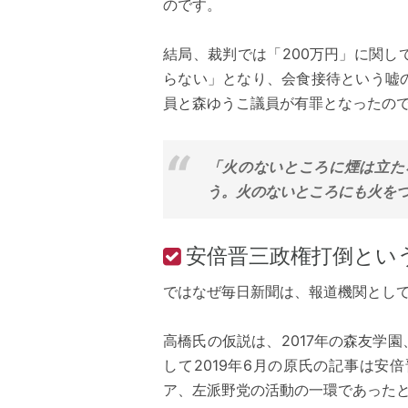
のです。
結局、裁判では「200万円」に関
らない」となり、会食接待という嘘
員と森ゆうこ議員が有罪となったの
「火のないところに煙は立た
う。火のないところにも火を
安倍晋三政権打倒とい
ではなぜ毎日新聞は、報道機関とし
高橋氏の仮説は、2017年の森友学園
して2019年6月の原氏の記事は
ア、左派野党の活動の一環であった