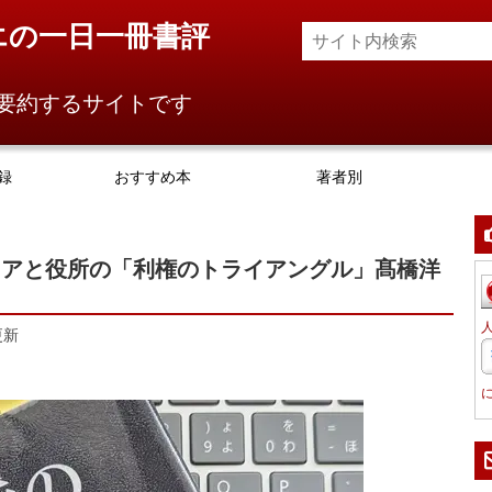
エの一日一冊書評
要約するサイトです
録
おすすめ本
著者別
ィアと役所の「利権のトライアングル」髙橋洋
更新