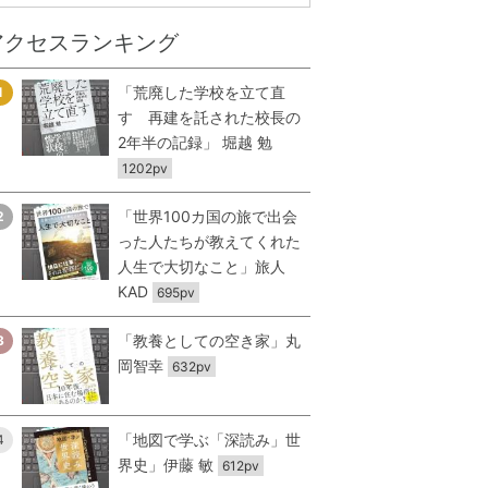
アクセスランキング
「荒廃した学校を立て直
1
す 再建を託された校長の
2年半の記録」 堀越 勉
1202pv
「世界100カ国の旅で出会
2
った人たちが教えてくれた
人生で大切なこと」旅人
KAD
695pv
「教養としての空き家」丸
3
岡智幸
632pv
「地図で学ぶ「深読み」世
4
界史」伊藤 敏
612pv