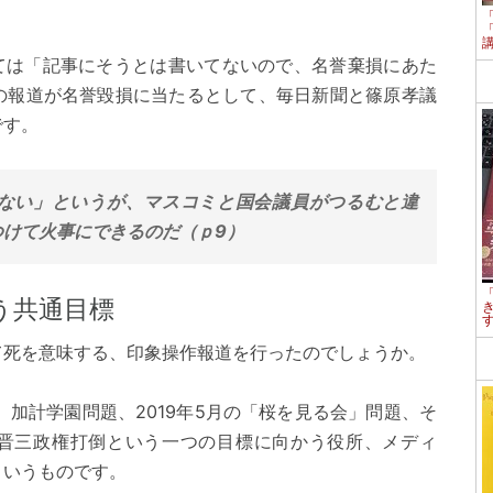
しては「記事にそうとは書いてないので、名誉棄損にあた
の報道が名誉毀損に当たるとして、毎日新聞と篠原孝議
です。
ない」というが、マスコミと国会議員がつるむと違
つけて火事にできるのだ（ｐ9）
う共通目標
て死を意味する、印象操作報道を行ったのでしょうか。
、加計学園問題、2019年5月の「桜を見る会」問題、そ
安倍晋三政権打倒という一つの目標に向かう役所、メディ
というものです。