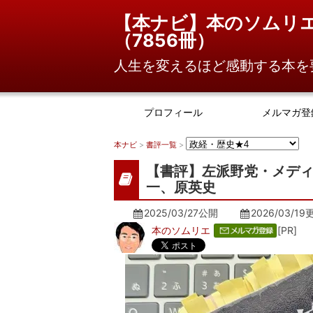
【本ナビ】本のソムリ
（
7856冊
）
人生を変えるほど感動する本を
プロフィール
メルマガ登
本ナビ
>
書評一覧
>
【書評】左派野党・メデ
一、原英史
2025/03/27公開
2026/03/19
本のソムリエ
[PR]