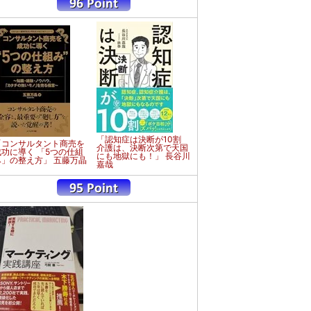
「認知症は決断が10割
「コンサルタント商売を
介護は、決断次第で天国
成功に導く 「5つの仕組
にも地獄にも！」 長谷川
み」の整え方」 五藤万晶
嘉哉