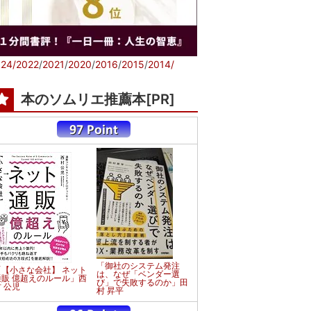
24/
2022
/
2021
/
2020
/
2016
/
2015
/
2014/
本のソムリエ推薦本[PR]
「御社のシステム発注
「【小さな会社】 ネット
は、なぜ「ベンダー選
通販 億超えのルール」西
び」で失敗するのか」田
 公児
村 昇平