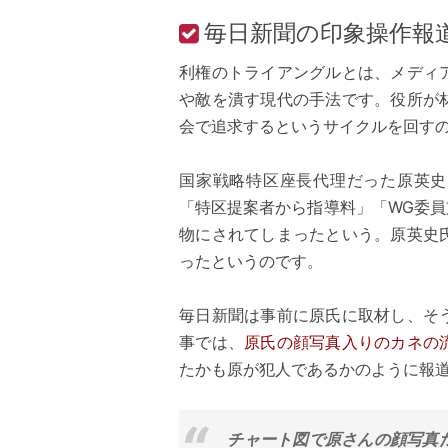
毎日新聞の印象操作報
利権のトライアングルとは、メディ
や敵を潰す現代の手法です。役所が
会で追求するというサイクルを回す
国家戦略特区座長代理だった原英史氏
「特区提案者から指導料」「WG委員
物にされてしまったという。原英史
ったというのです。
毎日新聞は事前に原氏に取材し、そ
事では、
原氏の顔写真入りのカネの
たかも原が犯人であるかのように報
チャート図で原さんの顔写真