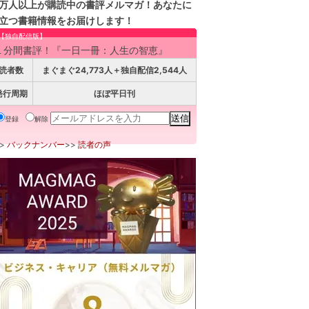
万人以上が購読中の書評メルマガ！あなたに
立つ書籍情報をお届けします！
【独自配信版】
１分間書評！『一日一冊：人生の智恵』
読者数
まぐまぐ24,773人＋独自配信2,544人
発行周期
ほぼ平日刊
登録
解除
>>
バックナンバー
>>
読者の声