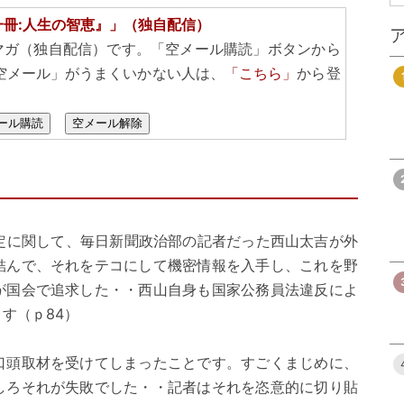
一冊:人生の智恵』」（独自配信）
マガ（独自配信）です。「空メール購読」ボタンから
空メール」がうまくいかない人は、
「こちら」
から登
ール購読
空メール解除
協定に関して、毎日新聞政治部の記者だった西山太吉が外
結んで、それをテコにして機密情報を入手し、これを野
が国会で追求した・・西山自身も国家公務員法違反によ
す（ｐ84）
口頭取材を受けてしまったことです。すごくまじめに、
しろそれが失敗でした・・記者はそれを恣意的に切り貼