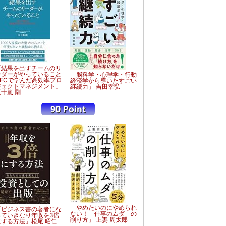
「結果を出すチームのリ
ーダーがやっていること
「脳科学・心理学・行動
NECで学んだ高効率プロ
経済学から導いたすごい
ジェクトマネジメント」
継続力」 吉田幸弘
五十嵐 剛
「やめたいのにやめられ
「ビジネス書の著者にな
ない！「仕事のムダ」の
っていきなり年収を3倍
削り方」 上妻 周太郎
にする方法」松尾 昭仁