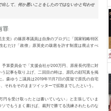
で出して、何か悪いことをしたのではないかと匂わせ
有罪
民主党）の篠原孝議員は自身のブログに「国家戦略特区
生むだけ「政僚」原英史の跋扈を許す制度は廃止すべ
、予算委員会で「支援会社が200万円、原座長代理に対
いう記事を取り上げ、二回目の時は、原氏の顔写真を掲
。森ゆうこ議員は2019年11月7日の質疑で原氏の自宅
し、それをそのままツイッターで拡散までしたという。
0万円を受け取ったとは書いていない」と主張していま
ウソでもうまく書けば、裁判で勝てる洗練されたものな