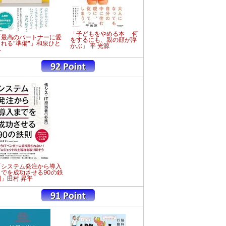
「子どもをやめる本 何
「最高のパートナーに愛
をするにも、親の顔が浮
される"準備"」和泉ひと
かぶ」 平 光源
み
「システム発注から導入
までを成功させる90の鉄
則」田村 昇平