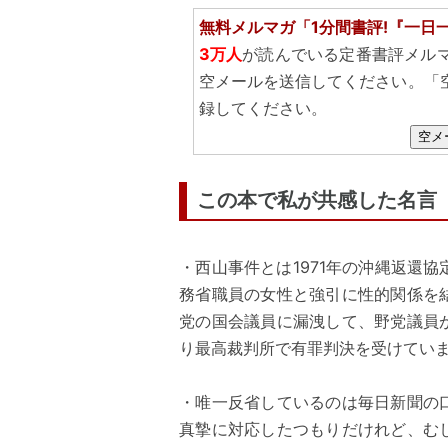
無料メルマガ「1分間書評!『一日
3万人
が読んでいる定番書評メル
空メールを送信してください。「
録してください。
空メ
この本で私が共感した名言
・西山事件とは1971年の沖縄返還
務省職員の女性と強引に性的関係を
党の国会議員に漏洩して、野党議員
り最高裁判所で有罪判決を受けていま
・唯一反省しているのは毎日新聞の
真摯に対応したつもりだけれど、む