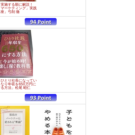
「実施する順に解説！
「マーケティング」実践
講座」弓削 徹
「ひとり社長になってい
きなり年収を650万円に
する方法」松尾 昭仁