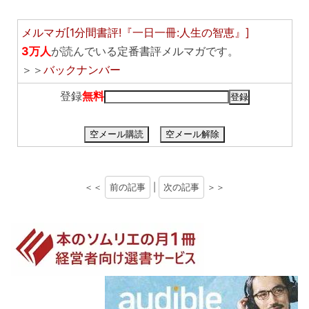
メルマガ[1分間書評!『一日一冊:人生の智恵』]
3万人
が読んでいる定番書評メルマガです。
＞＞
バックナンバー
登録
無料
空メール購読
空メール解除
＜＜
前の記事
|
次の記事
＞＞