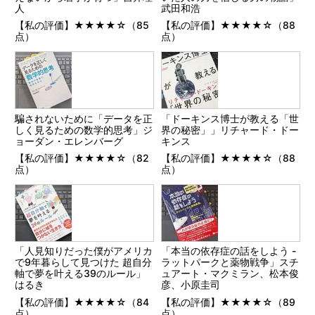
人
武田和浩
【私の評価】★★★★☆（85
【私の評価】★★★★☆（88
点）
点）
騙されないために「データを正
「ドーキンス博士が教える「世
しく見るための数学的思考」ジ
界の秘密」」リチャード・ドー
ョーダン・エレンバーグ
キンス
【私の評価】★★★★☆（82
【私の評価】★★★★☆（88
点）
点）
「人見知りだった僕がアメリカ
「本当の依存症の話をしよう -
で9年暮らして見つけた 超自分
ラットパークと薬物戦争」スチ
軸で夢を叶える39のルール」
ュアート・マクミラン、松本俊
はるき
彦、小原圭司
【私の評価】★★★★☆（84
【私の評価】★★★★☆（89
点）
点）