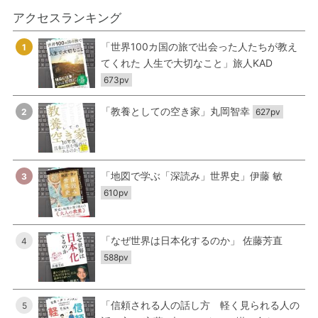
アクセスランキング
「世界100カ国の旅で出会った人たちが教え
1
てくれた 人生で大切なこと」旅人KAD
673pv
「教養としての空き家」丸岡智幸
2
627pv
「地図で学ぶ「深読み」世界史」伊藤 敏
3
610pv
「なぜ世界は日本化するのか」 佐藤芳直
4
588pv
「信頼される人の話し方 軽く見られる人の
5