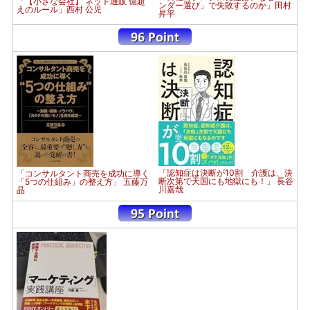
「【小さな会社】 ネット通販 億超
ンダー選び」で失敗するのか」田村
えのルール」西村 公児
昇平
「認知症は決断が10割 介護は、決
「コンサルタント商売を成功に導く
断次第で天国にも地獄にも！」 長谷
「5つの仕組み」の整え方」 五藤万
川嘉哉
晶