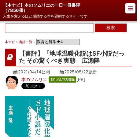
【本ナビ】本のソムリエの一日一冊書評
（
7856冊
）
人生を変えるほど感動する本を要約するサイトです
本ナビ
>
書評一覧
>
【書評】「地球温暖化説はSF小説だっ
た その驚くべき実態」広瀬隆
2021/04/14公開
2025/05/22
更新
本のソムリエ
[PR]