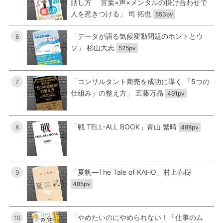
話し方 言葉×声×メンタルの掛け合わせで
人を惹きつける」 司 拓也
553pv
「データが語る気候変動問題のホントとウ
6
ソ」 杉山大志
525pv
「コンサルタント商売を成功に導く 「5つの
7
仕組み」の整え方」 五藤万晶
491pv
「戦 TELL-ALL BOOK」青山 繁晴
8
488pv
「夏帆―The Tale of KAHO」村上春樹
9
485pv
「やめたいのにやめられない！「仕事のム
10