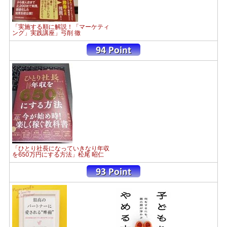
「実施する順に解説！「マーケティ
ング」実践講座」弓削 徹
「ひとり社長になっていきなり年収
を650万円にする方法」松尾 昭仁