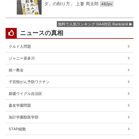
ダ」の削り方」 上妻 周太郎
482pv
無料で人気ランキング GA4対応 Ranklet4
ニュースの真相
クルド人問題
ジャニー喜多川
統一教会
子宮頸がん予防ワクチン
新疆ウイグル自治区
森友学園問題
加計学園獣医学部
STAP細胞