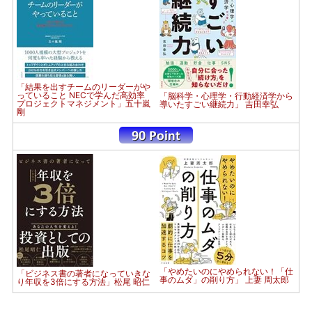
「結果を出すチームのリーダーがや
っていること NECで学んだ高効率
「脳科学・心理学・行動経済学から
プロジェクトマネジメント」五十嵐
導いたすごい継続力」 吉田幸弘
剛
「やめたいのにやめられない！「仕
「ビジネス書の著者になっていきな
事のムダ」の削り方」 上妻 周太郎
り年収を3倍にする方法」松尾 昭仁