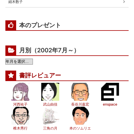
細木数子
本のプレゼント
月別（2002年7月～）
書評レビュアー
河西祐子
武山由佳
長谷川嘉宏
enspace
椎木秀行
三角の月
本のソムリエ