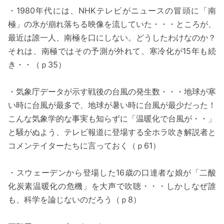
・1980年代には、NHKテレビがニュースの冒頭に「南
極」の氷が崩れ落ちる映像を流していた・・・ところが、
最近は誰一人、南極を口にしない。どうしたわけなのか？
それは、南極ではその予測が外れて、寒冷化が15年も続
き・・（ｐ35）
・気象庁データが示す戦後の台風の発生数・・・地球が寒
い時に台風が最多で、地球が暑い時に台風が最少だった！
こんな気象学的な事実も知らずに「温暖化で台風が・・」
と騒がぬよう、テレビ報道に登場する全ホラ吹き解説者と
コメンテイターたちに言っておく（ｐ61）
・スウェーデンから登場した16歳の口達者な娘が「二酸
化炭素温暖化の危機」を大声で吹聴・・・しかしなぜ誰
も、科学を論じないのだろう（ｐ8）