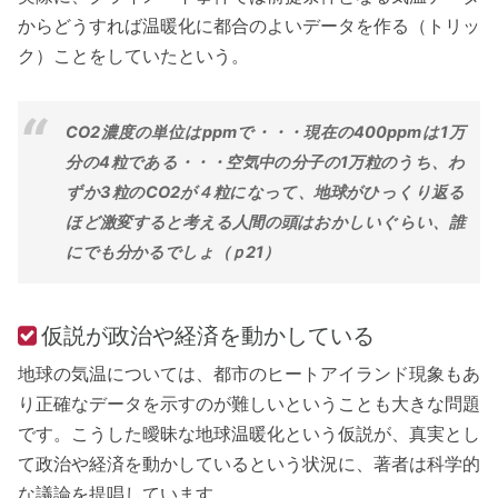
からどうすれば温暖化に都合のよいデータを作る（トリッ
ク）ことをしていたという。
CO2濃度の単位はppmで・・・現在の400ppmは1万
分の4粒である・・・空気中の分子の1万粒のうち、わ
ずか3粒のCO2が４粒になって、地球がひっくり返る
ほど激変すると考える人間の頭はおかしいぐらい、誰
にでも分かるでしょ（ｐ21）
仮説が政治や経済を動かしている
地球の気温については、都市のヒートアイランド現象もあ
り正確なデータを示すのが難しいということも大きな問題
です。こうした曖昧な地球温暖化という仮説が、真実とし
て政治や経済を動かしているという状況に、著者は科学的
な議論を提唱しています。