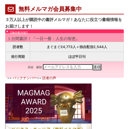
無料メルマガ会員募集中
３万人以上が購読中の書評メルマガ！あなたに役立つ書籍情報を
お届けします！
【独自配信版】
１分間書評！『一日一冊：人生の智恵』
読者数
まぐまぐ24,773人＋独自配信2,544人
発行周期
ほぼ平日刊
登録
解除
>>
バックナンバー
>>
読者の声