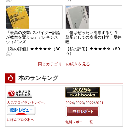
「最高の授業: スパイダー討論
「傷はぜったい消毒するな 生
が教室を変える」アレキシス・
態系としての皮膚の科学」夏井
ウィギンズ
睦
【私の評価】★★★★☆（80
【私の評価】★★★★☆（89
点）
点）
同じカテゴリーの続きを見る
本のランキング
/
/
/
人気ブログランキングへ
2024
2023
2022
2021
にほんブログ村へ
無料レポート一覧