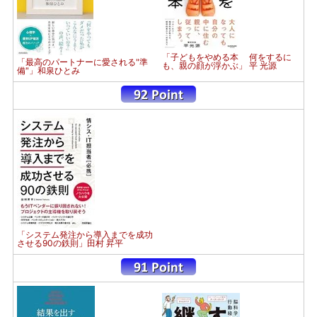
「子どもをやめる本 何をするに
「最高のパートナーに愛される"準
も、親の顔が浮かぶ」 平 光源
備"」和泉ひとみ
「システム発注から導入までを成功
させる90の鉄則」田村 昇平