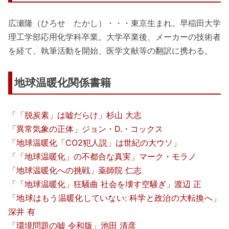
広瀬隆（ひろせ たかし）・・・東京生まれ。早稲田大学
理工学部応用化学科卒業。大学卒業後、メーカーの技術者
を経て、執筆活動を開始、医学文献等の翻訳に携わる。
地球温暖化関係書籍
「「脱炭素」は嘘だらけ」杉山 大志
「異常気象の正体」ジョン・D.・コックス
「地球温暖化「CO2犯人説」は世紀の大ウソ」
「「地球温暖化」の不都合な真実」マーク・モラノ
「地球温暖化への挑戦」薬師院 仁志
「「地球温暖化」狂騒曲 社会を壊す空騒ぎ」渡辺 正
「地球はもう温暖化していない: 科学と政治の大転換へ」
深井 有
「環境問題の嘘 令和版」池田 清彦