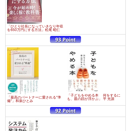
「ひとり社長になっていきなり年収
を650万円にする方法」松尾 昭仁
「子どもをやめる本 何をするに
「最高のパートナーに愛される"準
も、親の顔が浮かぶ」 平 光源
備"」和泉ひとみ