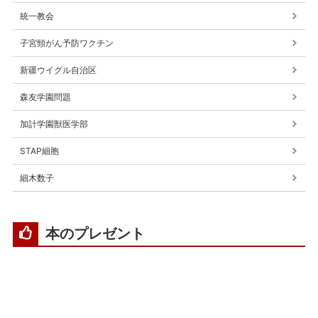
統一教会
子宮頸がん予防ワクチン
新疆ウイグル自治区
森友学園問題
加計学園獣医学部
STAP細胞
細木数子
本のプレゼント