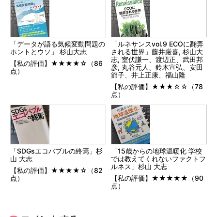
「データが語る気候変動問題の
「ルネサンスvol.9 ECOに翻弄
ホントとウソ」 杉山大志
される世界」藤井厳喜, 杉山大
志, 室伏謙一、渡辺正、武田邦
【私の評価】★★★★☆（86
彦, 丸谷元人、鈴木宣弘、安田
点）
節子、井上正康、福山隆
【私の評価】★★★☆☆（78
点）
「SDGsエコバブルの終焉」杉
「15歳からの地球温暖化 学校
山 大志
では教えてくれないファクトフ
ルネス」杉山 大志
【私の評価】★★★★☆（82
点）
【私の評価】★★★★★（90
点）