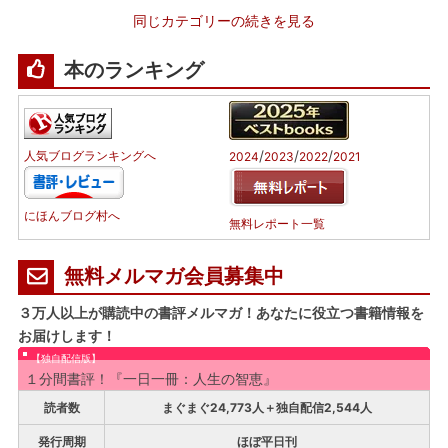
同じカテゴリーの続きを見る
本のランキング
/
/
/
人気ブログランキングへ
2024
2023
2022
2021
にほんブログ村へ
無料レポート一覧
無料メルマガ会員募集中
３万人以上が購読中の書評メルマガ！あなたに役立つ書籍情報を
お届けします！
【独自配信版】
１分間書評！『一日一冊：人生の智恵』
読者数
まぐまぐ24,773人＋独自配信2,544人
発行周期
ほぼ平日刊