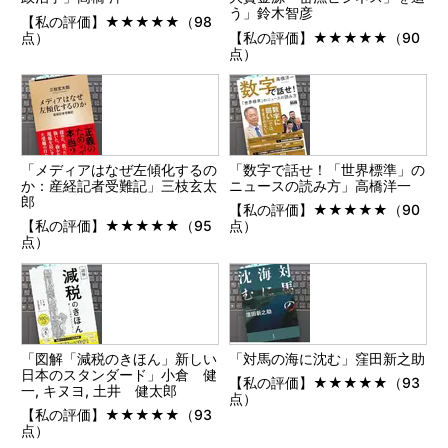
う」鈴木智彦
【私の評価】★★★★★（98
点）
【私の評価】★★★★★（90
点）
「メディアはなぜ左傾化するの
「数字で話せ！「世界標準」の
か：産経記者受難記」三枝玄太
ニュースの読み方」高橋洋一
郎
【私の評価】★★★★★（90
【私の評価】★★★★★（95
点）
点）
「図解「減税のきほん」新しい
「対馬の海に沈む」窪田新之助
日本のスタンダード」小倉 健
【私の評価】★★★★★（93
一, キヌヨ, 土井 健太郎
点）
【私の評価】★★★★★（93
点）