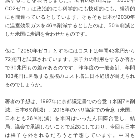
減することを表明しました。著者の杉山氏は「2050年
CO2ゼロ」は政治的にも科学的にも技術的にも、経済的
にも間違っているとしています。そもそも日本が2030年
に温室効果ガスを46％削減するとしたのは、50％削減と
した米国に歩調を合わせたものです。
仮に「2050年ゼロ」とするにはコストは年間43兆円から
72兆円と試算されています。原子力の利用をするか否か
で30兆円もの差があるのです。昨年度の一般会計、年間
103兆円に匹敵する規模のコスト増に日本経済が耐えられ
るのでしょうか。
著者の予想は、1997年に京都議定書での合意（米国7％削
減、日本6％削減）、2015年のパリ協定での合意（米国、
日本とも26％削減）を米国はいったん国際合意し、結
局、議会で承認しないことで反故にしており、今回も日本
は梯子を外されるだろうと予想しています。中国も