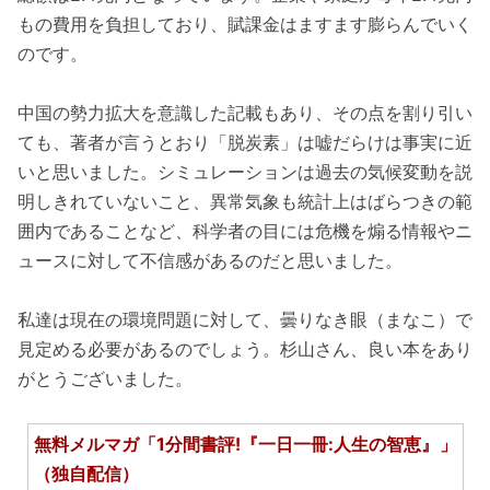
もの費用を負担しており、賦課金はますます膨らんでいく
のです。
中国の勢力拡大を意識した記載もあり、その点を割り引い
ても、著者が言うとおり「脱炭素」は嘘だらけは事実に近
いと思いました。シミュレーションは過去の気候変動を説
明しきれていないこと、異常気象も統計上はばらつきの範
囲内であることなど、科学者の目には危機を煽る情報やニ
ュースに対して不信感があるのだと思いました。
私達は現在の環境問題に対して、曇りなき眼（まなこ）で
見定める必要があるのでしょう。杉山さん、良い本をあり
がとうございました。
無料メルマガ「1分間書評!『一日一冊:人生の智恵』」
（独自配信）