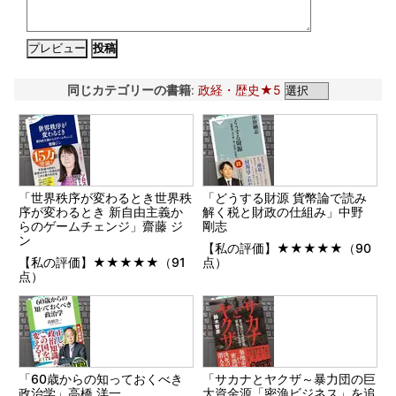
同じカテゴリーの書籍
:
政経・歴史★5
「世界秩序が変わるとき世界秩
「どうする財源 貨幣論で読み
序が変わるとき 新自由主義か
解く税と財政の仕組み」中野
らのゲームチェンジ」齋藤 ジ
剛志
ン
【私の評価】★★★★★（90
【私の評価】★★★★★（91
点）
点）
「60歳からの知っておくべき
「サカナとヤクザ～暴力団の巨
政治学」高橋 洋一
大資金源「密漁ビジネス」を追