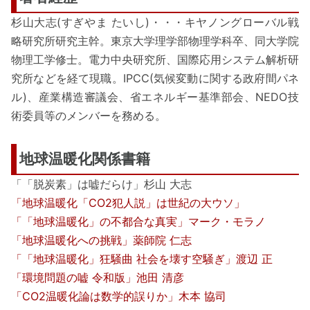
杉山大志(すぎやま たいし)・・・キヤノングローバル戦
略研究所研究主幹。東京大学理学部物理学科卒、同大学院
物理工学修士。電力中央研究所、国際応用システム解析研
究所などを経て現職。IPCC(気候変動に関する政府間パネ
ル)、産業構造審議会、省エネルギー基準部会、NEDO技
術委員等のメンバーを務める。
地球温暖化関係書籍
「「脱炭素」は嘘だらけ」杉山 大志
「地球温暖化「CO2犯人説」は世紀の大ウソ」
「「地球温暖化」の不都合な真実」マーク・モラノ
「地球温暖化への挑戦」薬師院 仁志
「「地球温暖化」狂騒曲 社会を壊す空騒ぎ」渡辺 正
「環境問題の嘘 令和版」池田 清彦
「CO2温暖化論は数学的誤りか」木本 協司