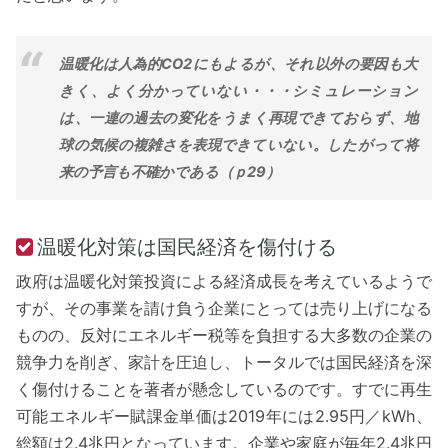
温暖化は人為的CO2にもよるが、それ以外の要因も大
きく、よく分かっていない・・・シミュレーション
は、一連の過去の変化をうまく再現できておらず、地
球の気候の複雑さを表現できていない。したがって将
来の予言も不確かである（ｐ29）
温暖化対策は国民経済を傷付ける
政府は温暖化対策投資による経済成長を考えているようで
すが、その事業を請け負う企業にとっては売り上げになる
ものの、反対にエネルギー税等を負担する大多数の企業の
競争力を削ぎ、家計を圧迫し、トータルでは国民経済を深
く傷付けることを著者が懸念しているのです。すでに再生
可能エネルギー賦課金単価は2019年には2.95円／kWh、
総額は2.4兆円となっています。企業や家庭が毎年2.4兆円