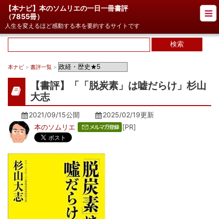
【本ナビ】本のソムリエの一日一冊書評
（
7855冊
）
人生を変えるほど感動する本を要約するサイトです
本ナビ
>
書評一覧
>
【書評】「「脱炭素」は嘘だらけ」杉山
大志
2021/09/15公開
2025/02/19
更新
本のソムリエ
[PR]