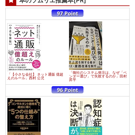
本のソムリエ推薦本[PR]
「御社のシステム発注は、なぜ「ベ
「【小さな会社】 ネット通販 億超
ンダー選び」で失敗するのか」田村
えのルール」西村 公児
昇平