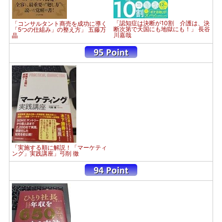
「認知症は決断が10割 介護は、決
「コンサルタント商売を成功に導く
断次第で天国にも地獄にも！」 長谷
「5つの仕組み」の整え方」 五藤万
川嘉哉
晶
「実施する順に解説！「マーケティ
ング」実践講座」弓削 徹