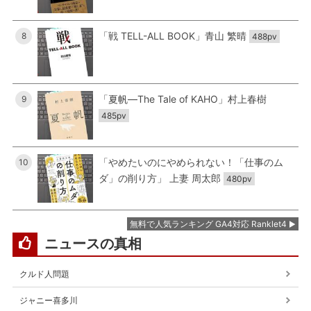
「戦 TELL-ALL BOOK」青山 繁晴
8
488pv
「夏帆―The Tale of KAHO」村上春樹
9
485pv
「やめたいのにやめられない！「仕事のム
10
ダ」の削り方」 上妻 周太郎
480pv
無料で人気ランキング GA4対応 Ranklet4
ニュースの真相
クルド人問題
ジャニー喜多川