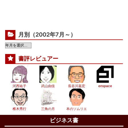
月別（2002年7月～）
書評レビュアー
河西祐子
武山由佳
長谷川嘉宏
enspace
椎木秀行
三角の月
本のソムリエ
ビジネス書