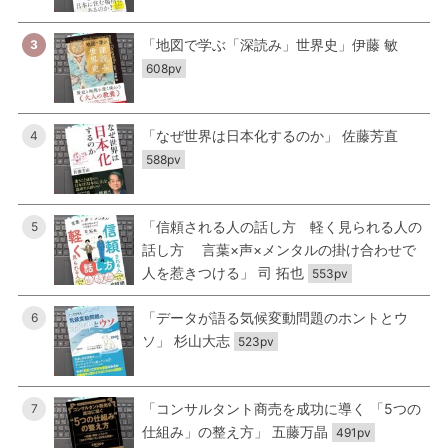
「地図で学ぶ「深読み」世界史」伊藤 敏
3
608pv
「なぜ世界は日本化するのか」 佐藤芳直
4
588pv
「信頼される人の話し方 軽く見られる人の
5
話し方 言葉×声×メンタルの掛け合わせで
人を惹きつける」 司 拓也
553pv
「データが語る気候変動問題のホントとウ
6
ソ」 杉山大志
523pv
「コンサルタント商売を成功に導く 「5つの
7
仕組み」の整え方」 五藤万晶
491pv