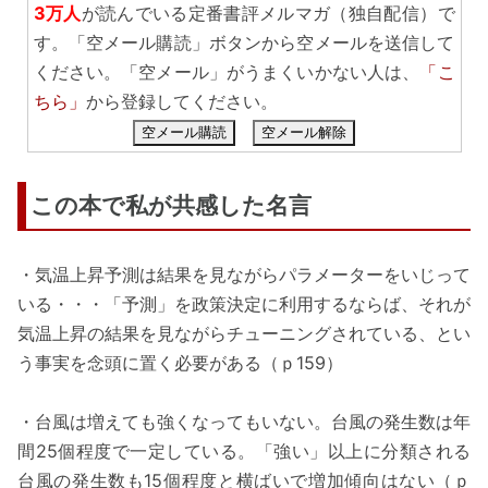
3万人
が読んでいる定番書評メルマガ（独自配信）で
す。「空メール購読」ボタンから空メールを送信して
ください。「空メール」がうまくいかない人は、
「こ
ちら」
から登録してください。
空メール購読
空メール解除
この本で私が共感した名言
・気温上昇予測は結果を見ながらパラメーターをいじって
いる・・・「予測」を政策決定に利用するならば、それが
気温上昇の結果を見ながらチューニングされている、とい
う事実を念頭に置く必要がある（ｐ159）
・台風は増えても強くなってもいない。台風の発生数は年
間25個程度で一定している。「強い」以上に分類される
台風の発生数も15個程度と横ばいで増加傾向はない（ｐ