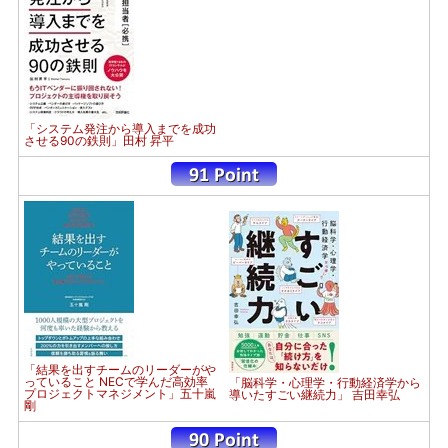
「システム発注から導入までを成功
させる90の鉄則」田村 昇平
「結果を出すチームのリーダーがや
っていること NECで学んだ高効率
「脳科学・心理学・行動経済学から
プロジェクトマネジメント」五十嵐
導いたすごい継続力」 吉田幸弘
剛