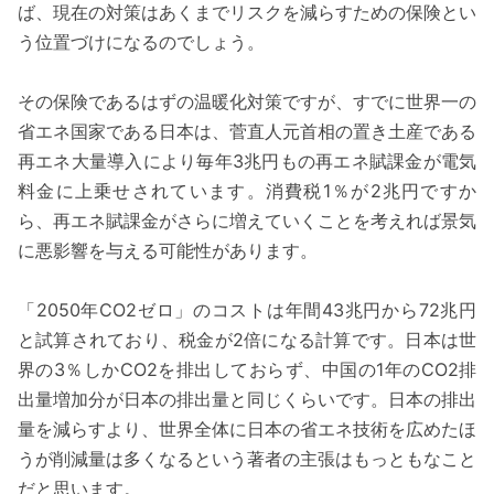
ば、現在の対策はあくまでリスクを減らすための保険とい
う位置づけになるのでしょう。
その保険であるはずの温暖化対策ですが、すでに世界一の
省エネ国家である日本は、菅直人元首相の置き土産である
再エネ大量導入により毎年3兆円もの再エネ賦課金が電気
料金に上乗せされています。消費税1％が2兆円ですか
ら、再エネ賦課金がさらに増えていくことを考えれば景気
に悪影響を与える可能性があります。
「2050年CO2ゼロ」のコストは年間43兆円から72兆円
と試算されており、税金が2倍になる計算です。日本は世
界の3％しかCO2を排出しておらず、中国の1年のCO2排
出量増加分が日本の排出量と同じくらいです。日本の排出
量を減らすより、世界全体に日本の省エネ技術を広めたほ
うが削減量は多くなるという著者の主張はもっともなこと
だと思います。