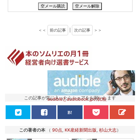
空メール購読
空メール解除
＜＜
前の記事
|
次の記事
＞＞
この記事が気に入ったらシェアをお願いします
audibleとaudiobook.jpの比較
この著者の本
（
90点
,
KK産経新聞出版
,
杉山大志
）