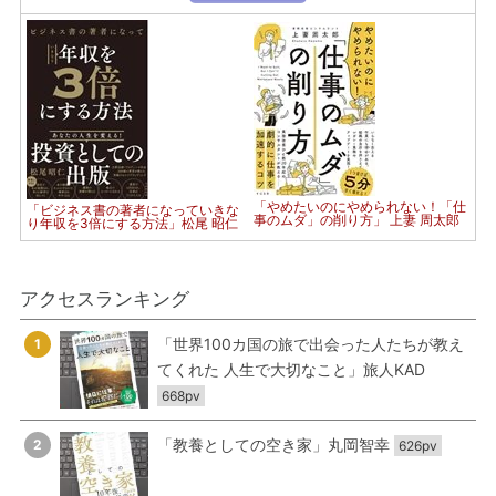
「やめたいのにやめられない！「仕
「ビジネス書の著者になっていきな
事のムダ」の削り方」 上妻 周太郎
り年収を3倍にする方法」松尾 昭仁
アクセスランキング
「世界100カ国の旅で出会った人たちが教え
1
てくれた 人生で大切なこと」旅人KAD
668pv
「教養としての空き家」丸岡智幸
2
626pv