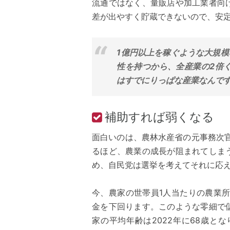
流通ではなく、量販店や加工業者向
差が出やすく貯蔵できないので、安
1億円以上を稼ぐような大規
性を持つから、全産業の2倍
はすでにりっぱな産業なんです
補助すれば弱くなる
面白いのは、農林水産省の元事務次
るほど、農業の成長が阻まれてしま
め、自民党は選挙を考えてそれに応
今、農家の世帯員1人当たりの農業
金を下回ります。このような零細で
家の平均年齢は2022年に68歳と