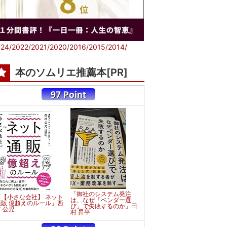
24/
2022
/
2021
/
2020
/
2016
/
2015
/
2014/
本のソムリエ推薦本[PR]
「御社のシステム発注
「【小さな会社】 ネット
は、なぜ「ベンダー選
通販 億超えのルール」西
び」で失敗するのか」田
 公児
村 昇平