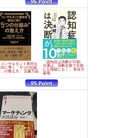
「認知症は決断が10割
「コンサルタント商売を
介護は、決断次第で天国
成功に導く 「5つの仕組
にも地獄にも！」 長谷川
み」の整え方」 五藤万晶
嘉哉