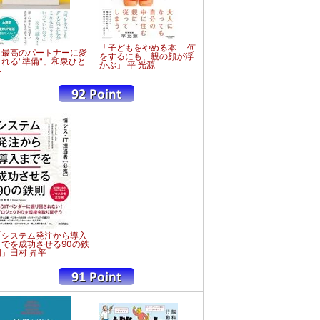
「子どもをやめる本 何
「最高のパートナーに愛
をするにも、親の顔が浮
される"準備"」和泉ひと
かぶ」 平 光源
み
「システム発注から導入
までを成功させる90の鉄
則」田村 昇平