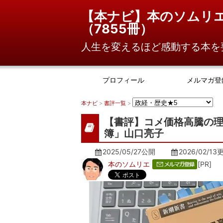
【本ナビ】本のソムリ
（
7855冊
）
人生を変えるほど感動する本を
プロフィール
メルマガ登
本ナビ
>
書評一覧
>
【書評】コメ価格高騰の
簿」山口亮子
2025/05/27公開
2026/02/13
本のソムリエ
[PR]