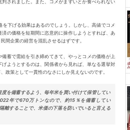
批判されました。また、コメがまずいとか食べられない
価格を下げる効果はあるのでしょう。しかし、高値でコメ
経済の価格を短期間に恣意的に操作しようとすれば、あ
と民間企業の経営を混乱させるはずです。
や備蓄で需給を引き締めてきて、やっとコメの価格が上
下げようとするのは、関係者から見れば、単なる選挙対
ド、政策として一貫性のなさにしか見えないのです。
ン程度を備蓄するよう、毎年米を買い付けて保管してい
022年で670万トンなので、約15％を備蓄してい
ら隔離することで、米価の下落を防いでいると言える