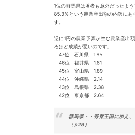
1位の群馬県は著者も意外だったようで
85.3％という農業産出額の内訳に
す。
逆に1円の農業予算が生む農業産出額
ろほど成績が悪いのです。
47位 石川県 1.65
46位 福井県 1.81
45位 富山県 1.89
44位 沖縄県 2.14
43位 島根県 2.38
42位 東京都 2.64
群馬県・・野菜王国に加え、
（ｐ29）