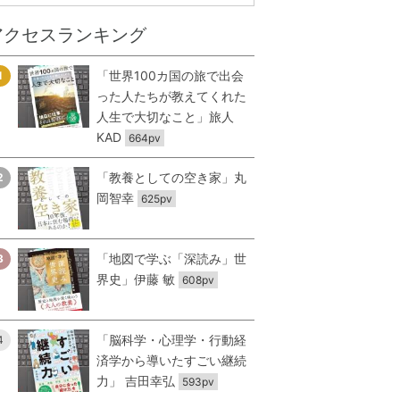
アクセスランキング
「世界100カ国の旅で出会
1
った人たちが教えてくれた
人生で大切なこと」旅人
KAD
664pv
「教養としての空き家」丸
2
岡智幸
625pv
「地図で学ぶ「深読み」世
3
界史」伊藤 敏
608pv
「脳科学・心理学・行動経
4
済学から導いたすごい継続
力」 吉田幸弘
593pv