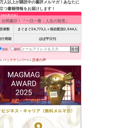
万人以上が購読中の書評メルマガ！あなたに
立つ書籍情報をお届けします！
【独自配信版】
１分間書評！『一日一冊：人生の智恵』
読者数
まぐまぐ24,773人＋独自配信2,544人
発行周期
ほぼ平日刊
登録
解除
>>
バックナンバー
>>
読者の声