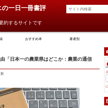
エの一日一冊書評
要約するサイトです
録
おすすめ本
著者別
理由「日本一の農業県はどこか：農業の通信
更新