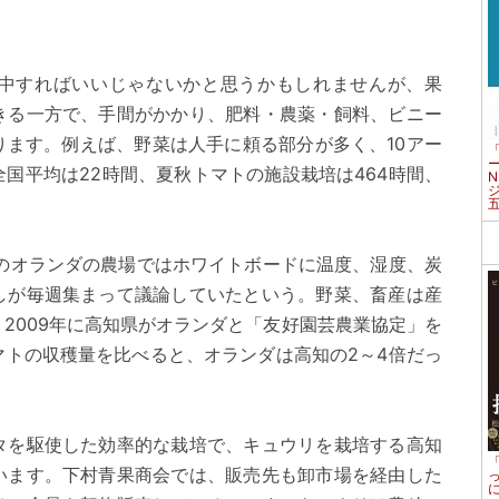
中すればいいじゃないかと思うかもしれませんが、果
きる一方で、手間がかかり、肥料・農薬・飼料、ビニー
ります。例えば、野菜は人手に頼る部分が多く、10アー
国平均は22時間、夏秋トマトの施設栽培は464時間、
。
前のオランダの農場ではホワイトボードに温度、湿度、炭
しが毎週集まって議論していたという。野菜、畜産は産
2009年に高知県がオランダと「友好園芸農業協定」を
マトの収穫量を比べると、オランダは高知の2～4倍だっ
タを駆使した効率的な栽培で、キュウリを栽培する高知
います。下村青果商会では、販売先も卸市場を経由した