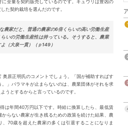
けに全量を契約販売しているのです。キュウリは豊凶の
定した契約栽培を選んだのです。
模な農家だと、普通の農家の6倍くらいの高い労働生産
くらいの労働生産性は持っている。そうすると、農業
よ（大泉一貫）（ｐ149）
官 奥原正明氏のコメントでしょう。「国が補助すればす
う。」バラマキが止まらないのは、農業団体がそれを求
えようとするからと言っているのです。
所得は年間40万円以下です。時給に換算したら、最低賃
儲からない農家が生き残るための政策を続けた結果、農
なり、70歳を超えた農家の多くは引退することになりま