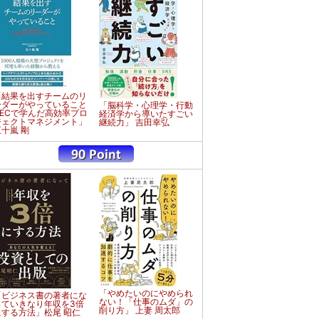
「結果を出すチームのリ
ーダーがやっていること
「脳科学・心理学・行動
NECで学んだ高効率プロ
経済学から導いたすごい
ジェクトマネジメント」
継続力」 吉田幸弘
五十嵐 剛
「やめたいのにやめられ
「ビジネス書の著者にな
ない！「仕事のムダ」の
っていきなり年収を3倍
削り方」 上妻 周太郎
にする方法」松尾 昭仁