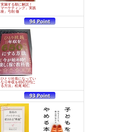
「実施する順に解説！
「マーケティング」実践
講座」弓削 徹
「ひとり社長になってい
きなり年収を650万円に
する方法」松尾 昭仁