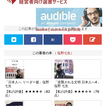
この記事が気に入ったらシェアをお願いします
audibleとaudiobook.jpの比較
この著者の本
（
塩野七生
）
「日本人へ リーダー篇」塩野
「逆襲される文明 日本人へ4」
七生
塩野 七生
【私の評価】★★★★☆（82
【私の評価】★★★☆☆（79
点）
点）