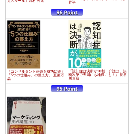
えのルール」西村 公児
昇平
「認知症は決断が10割 介護は、決
「コンサルタント商売を成功に導く
断次第で天国にも地獄にも！」 長谷
「5つの仕組み」の整え方」 五藤万
川嘉哉
晶