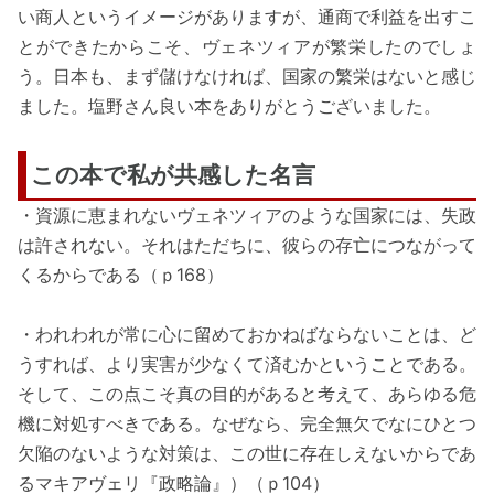
い商人というイメージがありますが、通商で利益を出すこ
とができたからこそ、ヴェネツィアが繁栄したのでしょ
う。日本も、まず儲けなければ、国家の繁栄はないと感じ
ました。塩野さん良い本をありがとうございました。
この本で私が共感した名言
・資源に恵まれないヴェネツィアのような国家には、失政
は許されない。それはただちに、彼らの存亡につながって
くるからである（ｐ168）
・われわれが常に心に留めておかねばならないことは、ど
うすれば、より実害が少なくて済むかということである。
そして、この点こそ真の目的があると考えて、あらゆる危
機に対処すべきである。なぜなら、完全無欠でなにひとつ
欠陥のないような対策は、この世に存在しえないからであ
るマキアヴェリ『政略論』）（ｐ104）