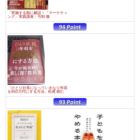
「実施する順に解説！「マーケティ
ング」実践講座」弓削 徹
「ひとり社長になっていきなり年収
を650万円にする方法」松尾 昭仁