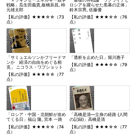
戦略」瓜生田義貴,板橋辰昌, 柿
ロシアを躍らせた黒幕の正体」
元雄太郎
鈴木宗男, 佐藤優
【私の評価】★★★☆☆（73
【私の評価】★★★☆☆（76
点）
点）
「サミュエルソンかフリードマ
「透析を止めた日」堀川惠子
ンか 経済の自由をめぐる相
【私の評価】★★★☆☆（79
克」 ニコラス・ワプショット
点）
【私の評価】★★★☆☆（77
点）
「ロシア・中国・北朝鮮が攻め
「高橋是清―立身の経路 (人間
てくる日」福山 隆, 宮本 一路
の記録)」高橋是清
【私の評価】★★★☆☆（74
【私の評価】★★★☆☆（77
点）
点）