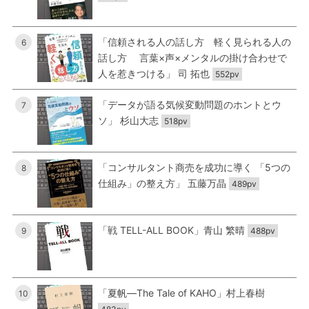
「信頼される人の話し方 軽く見られる人の
6
話し方 言葉×声×メンタルの掛け合わせで
人を惹きつける」 司 拓也
552pv
「データが語る気候変動問題のホントとウ
7
ソ」 杉山大志
518pv
「コンサルタント商売を成功に導く 「5つの
8
仕組み」の整え方」 五藤万晶
489pv
「戦 TELL-ALL BOOK」青山 繁晴
9
488pv
「夏帆―The Tale of KAHO」村上春樹
10