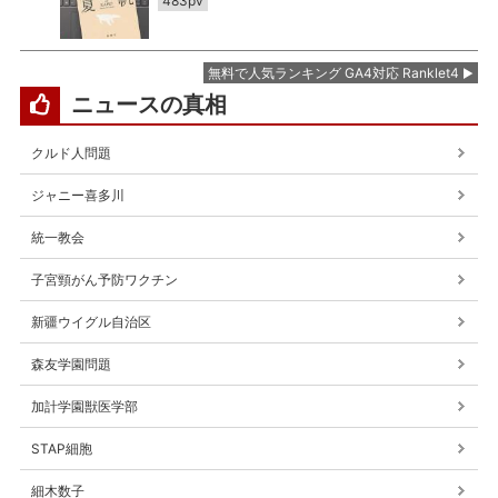
483pv
無料で人気ランキング GA4対応 Ranklet4
ニュースの真相
クルド人問題
ジャニー喜多川
統一教会
子宮頸がん予防ワクチン
新疆ウイグル自治区
森友学園問題
加計学園獣医学部
STAP細胞
細木数子