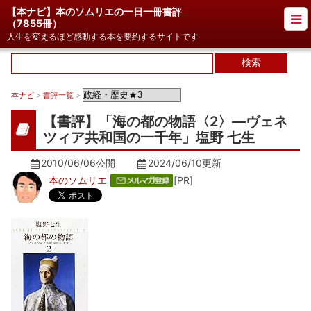
【本ナビ】本のソムリエの一日一冊書評
（
7855冊
）
人生を変えるほど感動する本を要約するサイトです
本ナビ
>
書評一覧
>
【書評】「海の都の物語〈2〉―ヴェネ
ツィア共和国の一千年」塩野 七生
2010/06/06公開
2024/06/10
更新
本のソムリエ
[PR]