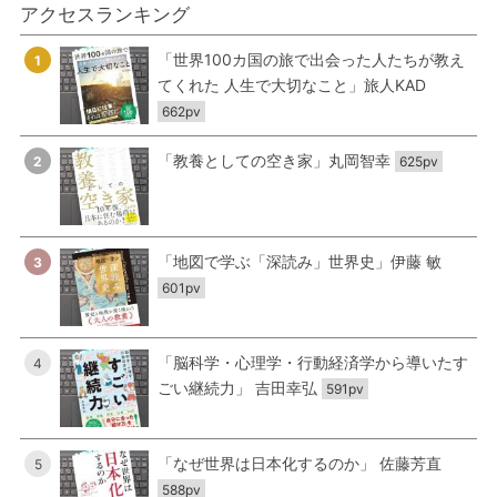
アクセスランキング
「世界100カ国の旅で出会った人たちが教え
1
てくれた 人生で大切なこと」旅人KAD
662pv
「教養としての空き家」丸岡智幸
2
625pv
「地図で学ぶ「深読み」世界史」伊藤 敏
3
601pv
「脳科学・心理学・行動経済学から導いたす
4
ごい継続力」 吉田幸弘
591pv
「なぜ世界は日本化するのか」 佐藤芳直
5
588pv