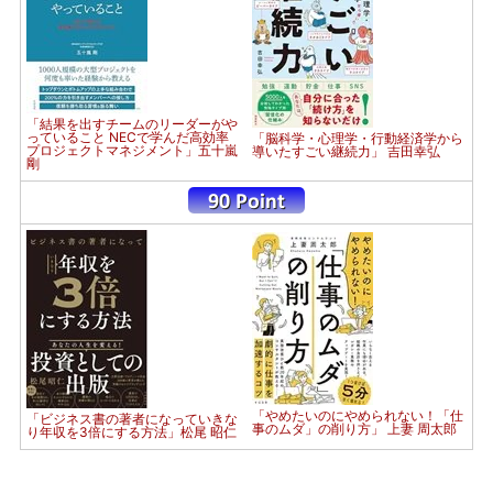
「結果を出すチームのリーダーがや
っていること NECで学んだ高効率
「脳科学・心理学・行動経済学から
プロジェクトマネジメント」五十嵐
導いたすごい継続力」 吉田幸弘
剛
「やめたいのにやめられない！「仕
「ビジネス書の著者になっていきな
事のムダ」の削り方」 上妻 周太郎
り年収を3倍にする方法」松尾 昭仁