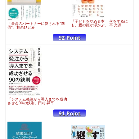
「子どもをやめる本 何をするに
「最高のパートナーに愛される"準
も、親の顔が浮かぶ」 平 光源
備"」和泉ひとみ
「システム発注から導入までを成功
させる90の鉄則」田村 昇平