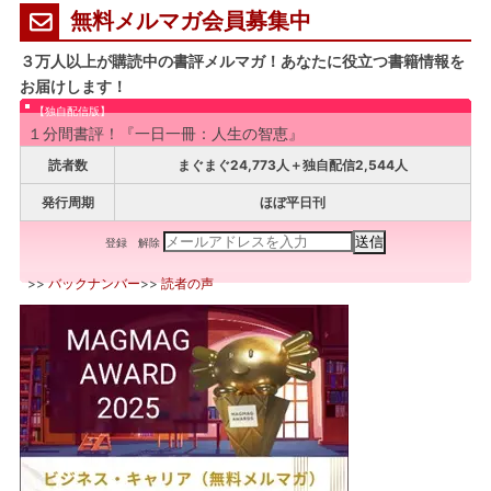
無料メルマガ会員募集中
３万人以上が購読中の書評メルマガ！あなたに役立つ書籍情報を
お届けします！
【独自配信版】
１分間書評！『一日一冊：人生の智恵』
読者数
まぐまぐ24,773人＋独自配信2,544人
発行周期
ほぼ平日刊
登録
解除
>>
バックナンバー
>>
読者の声