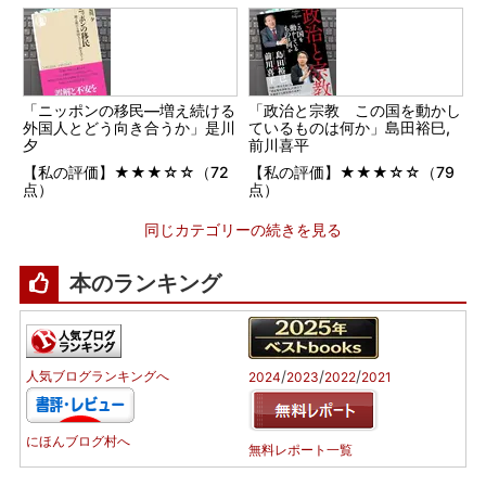
「ニッポンの移民―増え続ける
「政治と宗教 この国を動かし
外国人とどう向き合うか」是川
ているものは何か」島田裕巳,
夕
前川喜平
【私の評価】★★★☆☆（72
【私の評価】★★★☆☆（79
点）
点）
同じカテゴリーの続きを見る
本のランキング
/
/
/
人気ブログランキングへ
2024
2023
2022
2021
にほんブログ村へ
無料レポート一覧