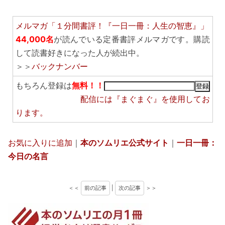
メルマガ「１分間書評！『一日一冊：人生の智恵』」
44,000名
が読んでいる定番書評メルマガです。購読
して読書好きになった人が続出中。
＞＞
バックナンバー
もちろん登録は
無料！！
配信には
『まぐまぐ』
を使用してお
ります。
お気に入りに追加
｜
本のソムリエ公式サイト
｜
一日一冊：
今日の名言
＜＜
前の記事
|
次の記事
＞＞