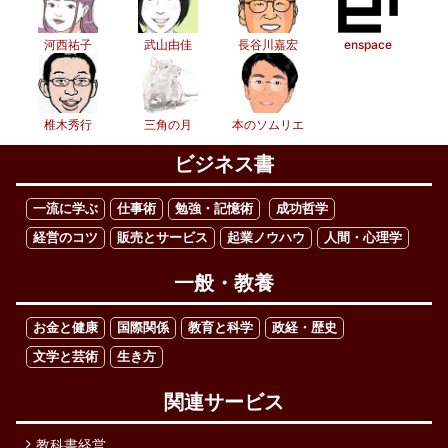
河西祐子
武山由佳
長谷川嘉宏
enspace
椎木秀行
三角の月
本のソムリエ
ビジネス書
一流に学ぶ
仕事術
勉強・記憶術
成功哲学
経営のコツ
販売とサービス
起業ノウハウ
人間・心理学
一般・教養
お金と健康
国際関係
教育と科学
政経・歴史
文学と芸術
生き方
関連サービス
教科書経営