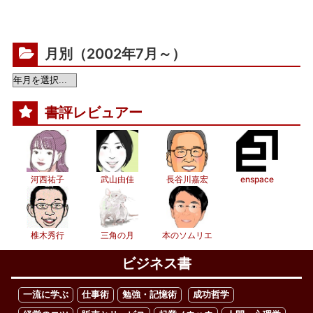
月別（2002年7月～）
書評レビュアー
河西祐子
武山由佳
長谷川嘉宏
enspace
椎木秀行
三角の月
本のソムリエ
ビジネス書
一流に学ぶ
仕事術
勉強・記憶術
成功哲学