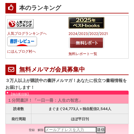
本のランキング
/
/
/
人気ブログランキングへ
2024
2023
2022
2021
にほんブログ村へ
無料レポート一覧
無料メルマガ会員募集中
３万人以上が購読中の書評メルマガ！あなたに役立つ書籍情報を
お届けします！
【独自配信版】
１分間書評！『一日一冊：人生の智恵』
読者数
まぐまぐ24,773人＋独自配信2,544人
発行周期
ほぼ平日刊
登録
解除