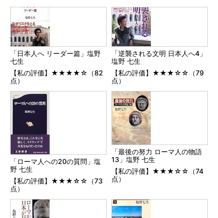
「日本人へ リーダー篇」塩野
「逆襲される文明 日本人へ4」
七生
塩野 七生
【私の評価】★★★★☆（82
【私の評価】★★★☆☆（79
点）
点）
「最後の努力 ローマ人の物語
13」塩野 七生
「ローマ人への20の質問」塩
野 七生
【私の評価】★★★☆☆（74
点）
【私の評価】★★★☆☆（73
点）