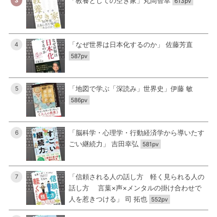
「教養としての空き家」丸岡智幸
3
613pv
「なぜ世界は日本化するのか」 佐藤芳直
4
587pv
「地図で学ぶ「深読み」世界史」伊藤 敏
5
586pv
「脳科学・心理学・行動経済学から導いたす
6
ごい継続力」 吉田幸弘
581pv
「信頼される人の話し方 軽く見られる人の
7
話し方 言葉×声×メンタルの掛け合わせで
人を惹きつける」 司 拓也
552pv