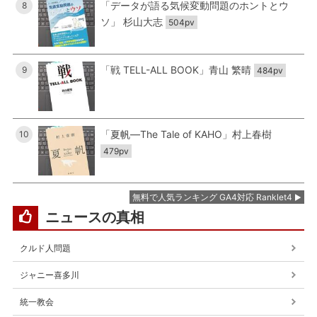
「データが語る気候変動問題のホントとウ
8
ソ」 杉山大志
504pv
「戦 TELL-ALL BOOK」青山 繁晴
9
484pv
「夏帆―The Tale of KAHO」村上春樹
10
479pv
無料で人気ランキング GA4対応 Ranklet4
ニュースの真相
クルド人問題
ジャニー喜多川
統一教会