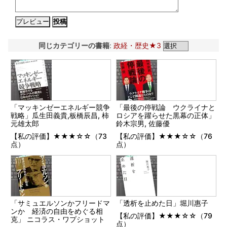
同じカテゴリーの書籍
:
政経・歴史★3
「マッキンゼーエネルギー競争
「最後の停戦論 ウクライナと
戦略」瓜生田義貴,板橋辰昌, 柿
ロシアを躍らせた黒幕の正体」
元雄太郎
鈴木宗男, 佐藤優
【私の評価】★★★☆☆（73
【私の評価】★★★☆☆（76
点）
点）
「サミュエルソンかフリードマ
「透析を止めた日」堀川惠子
ンか 経済の自由をめぐる相
【私の評価】★★★☆☆（79
克」 ニコラス・ワプショット
点）