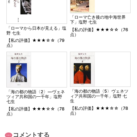
「ローマ亡き後の地中海世界
下」塩野 七生
「ローマから日本が見える」塩
【私の評価】★★★☆☆（76
野 七生
点）
【私の評価】★★★☆☆（79
点）
「海の都の物語〈5〉ヴェネツ
「海の都の物語〈2〉―ヴェネ
ィア共和国の一千年」塩野 七
ツィア共和国の一千年」塩野
生
七生
【私の評価】★★★☆☆（78
【私の評価】★★★☆☆（78
点）
点）
コメントする