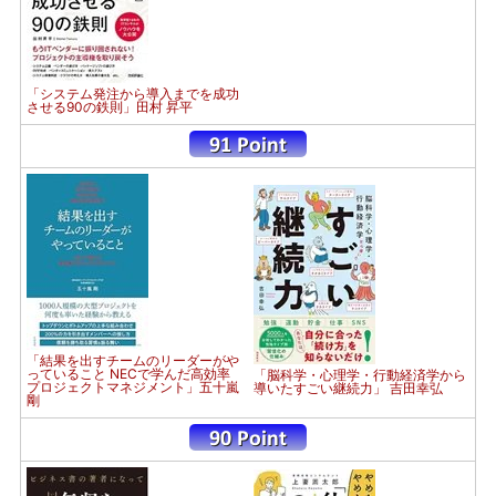
「システム発注から導入までを成功
させる90の鉄則」田村 昇平
「結果を出すチームのリーダーがや
っていること NECで学んだ高効率
「脳科学・心理学・行動経済学から
プロジェクトマネジメント」五十嵐
導いたすごい継続力」 吉田幸弘
剛