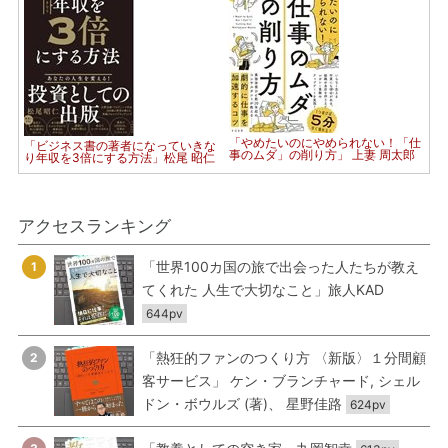
「やめたいのにやめられない！「仕
「ビジネス書の著者になっていきな
事のムダ」の削り方」 上妻 周太郎
り年収を3倍にする方法」松尾 昭仁
アクセスランキング
「世界100カ国の旅で出会った人たちが教え
1
てくれた 人生で大切なこと」旅人KAD
644pv
「熱狂的ファンのつくり方 〈新版〉１分間顧
2
客サービス」 ケン・ブランチャード, シェル
ドン・ボウルズ (著)、 星野佳路
624pv