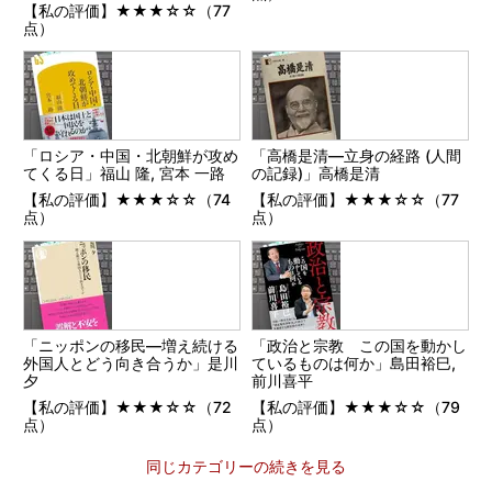
【私の評価】★★★☆☆（77
点）
「ロシア・中国・北朝鮮が攻め
「高橋是清―立身の経路 (人間
てくる日」福山 隆, 宮本 一路
の記録)」高橋是清
【私の評価】★★★☆☆（74
【私の評価】★★★☆☆（77
点）
点）
「ニッポンの移民―増え続ける
「政治と宗教 この国を動かし
外国人とどう向き合うか」是川
ているものは何か」島田裕巳,
夕
前川喜平
【私の評価】★★★☆☆（72
【私の評価】★★★☆☆（79
点）
点）
同じカテゴリーの続きを見る