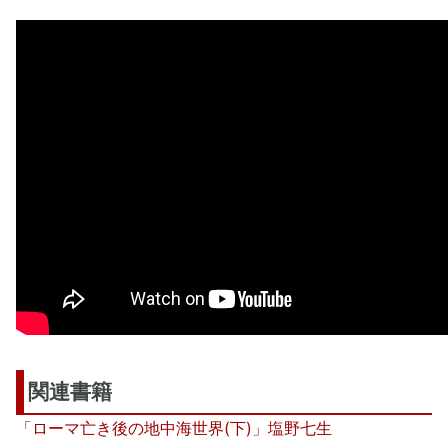
関連書籍
「ローマ亡き後の地中海世界(下)」塩野七生