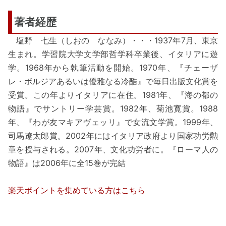
著者経歴
塩野 七生（しおの ななみ）・・・1937年7月、東京
生まれ。学習院大学文学部哲学科卒業後、イタリアに遊
学。1968年から執筆活動を開始。1970年、『チェーザ
レ・ボルジアあるいは優雅なる冷酷』で毎日出版文化賞を
受賞。この年よりイタリアに在住。1981年、『海の都の
物語』でサントリー学芸賞。1982年、菊池寛賞。1988
年、『わが友マキアヴェッリ』で女流文学賞。1999年、
司馬遼太郎賞。2002年にはイタリア政府より国家功労勲
章を授与される。2007年、文化功労者に。『ローマ人の
物語』は2006年に全15巻が完結
楽天ポイントを集めている方はこちら