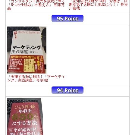
「認知症は決断が10割 介護は、決
「コンサルタント商売を成功に導く
断次第で天国にも地獄にも！」 長谷
「5つの仕組み」の整え方」 五藤万
川嘉哉
晶
「実施する順に解説！「マーケティ
ング」実践講座」弓削 徹