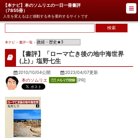
【本ナビ】本のソムリエの一日一冊書評
（
7855冊
）
人生を変えるほど感動する本を要約するサイトです
本ナビ
>
書評一覧
>
【書評】「ローマ亡き後の地中海世界
(上)」塩野七生
2010/10/04公開
2023/04/07
更新
本のソムリエ
[PR]