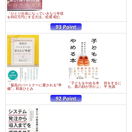
「ひとり社長になっていきなり年収
を650万円にする方法」松尾 昭仁
「子どもをやめる本 何をするに
「最高のパートナーに愛される"準
も、親の顔が浮かぶ」 平 光源
備"」和泉ひとみ