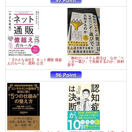
「御社のシステム発注は、なぜ「ベ
「【小さな会社】 ネット通販 億超
ンダー選び」で失敗するのか」田村
えのルール」西村 公児
昇平