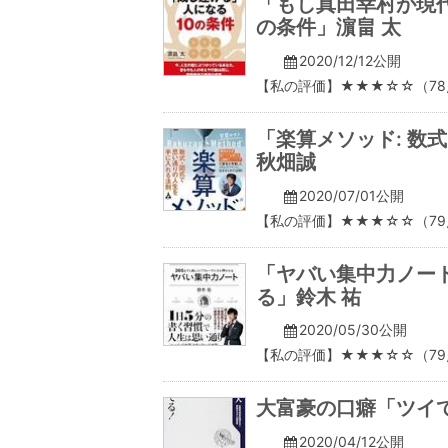
「もし真田幸村が現代
の条件」濵畠 太
2020/12/12公開
【私の評価】★★★☆☆（78
「楽算メソッド: 数
秋畑誠
2020/07/01公開
【私の評価】★★★☆☆（79
「ヤバい集中力ノート
る」鈴木 祐
2020/05/30公開
【私の評価】★★★☆☆（79
大富豪の口癖「ツイ
2020/04/12公開