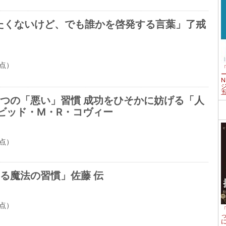
たくないけど、でも誰かを啓発する言葉」了戒
点）
7つの「悪い」習慣 成功をひそかに妨げる「人
ビッド・M・R・コヴィー
点）
る魔法の習慣」佐藤 伝
点）