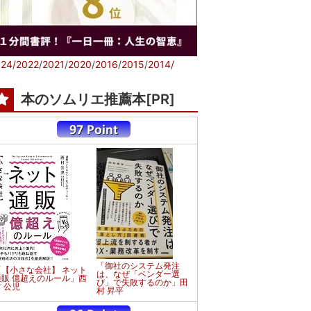
24/
2022
/
2021
/
2020
/
2016
/
2015
/
2014/
本のソムリエ推薦本[PR]
「御社のシステム発注
「【小さな会社】 ネット
は、なぜ「ベンダー選
通販 億超えのルール」西
び」で失敗するのか」田
 公児
村 昇平