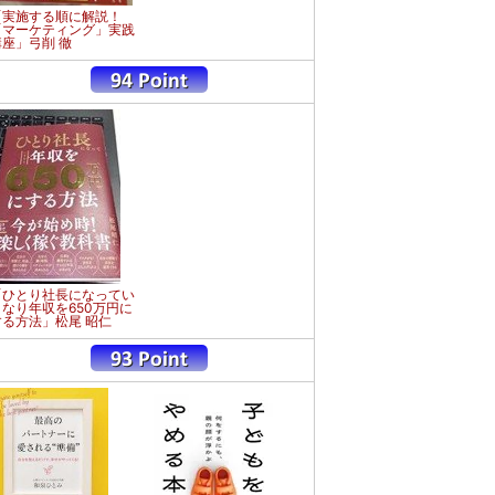
「実施する順に解説！
「マーケティング」実践
講座」弓削 徹
「ひとり社長になってい
きなり年収を650万円に
する方法」松尾 昭仁