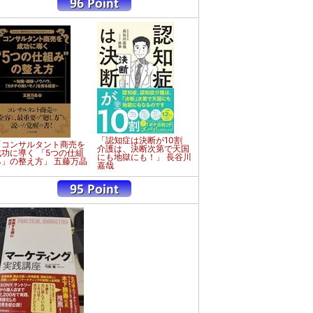
「認知症は決断が10割
「コンサルタント商売を
介護は、決断次第で天国
成功に導く 「5つの仕組
にも地獄にも！」 長谷川
み」の整え方」 五藤万晶
嘉哉