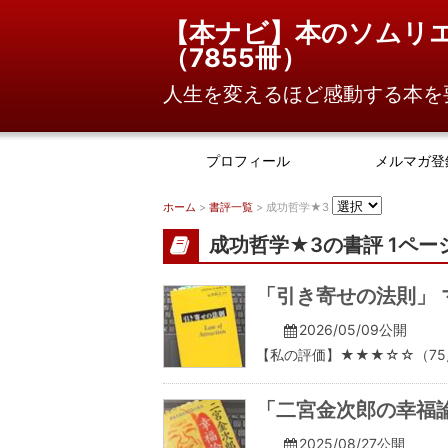
【本ナビ】本のソムリ
（
7855冊
）
人生を変えるほど感動する本を
プロフィール
メルマガ登
ホーム
>
書評一覧
> 成功哲学★3
成功哲学★3の書評 1ペー
「引き寄せの法則」 
2026/05/09公開
【私の評価】★★★☆☆（75
「二宮金次郎の幸福論
2025/08/27公開