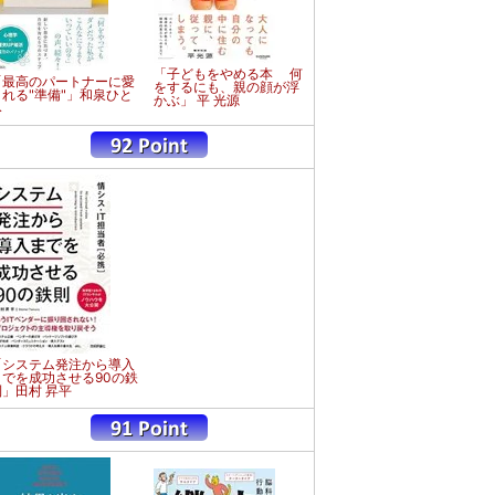
「子どもをやめる本 何
「最高のパートナーに愛
をするにも、親の顔が浮
される"準備"」和泉ひと
かぶ」 平 光源
み
「システム発注から導入
までを成功させる90の鉄
則」田村 昇平