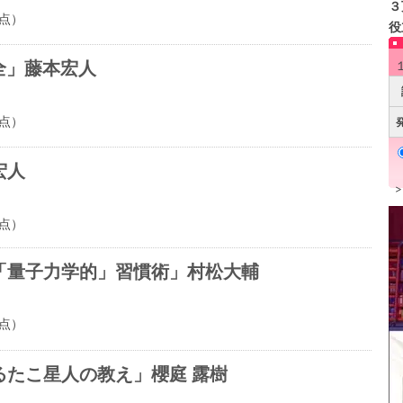
３
点）
役
全」藤本宏人
点）
宏人
点）
「量子力学的」習慣術」村松大輔
点）
るたこ星人の教え」櫻庭 露樹