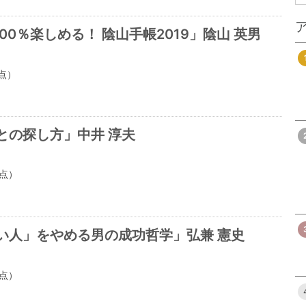
0％楽しめる！ 陰山手帳2019」陰山 英男
点）
との探し方」中井 淳夫
点）
い人」をやめる男の成功哲学」弘兼 憲史
点）