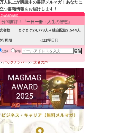
万人以上が購読中の書評メルマガ！あなたに
立つ書籍情報をお届けします！
【独自配信版】
１分間書評！『一日一冊：人生の智恵』
読者数
まぐまぐ24,773人＋独自配信2,544人
発行周期
ほぼ平日刊
登録
解除
>>
バックナンバー
>>
読者の声