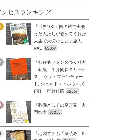
アクセスランキング
「世界100カ国の旅で出会
1
った人たちが教えてくれた
人生で大切なこと」旅人
KAD
656pv
「熱狂的ファンのつくり方
2
〈新版〉１分間顧客サービ
ス」 ケン・ブランチャー
ド, シェルドン・ボウルズ
(著)、 星野佳路
626pv
「教養としての空き家」丸
3
岡智幸
623pv
「地図で学ぶ「深読み」世
4