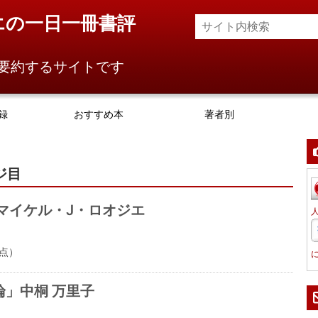
エの一日一冊書評
要約するサイトです
録
おすすめ本
著者別
ジ目
マイケル・J・ロオジエ
点）
」中桐 万里子