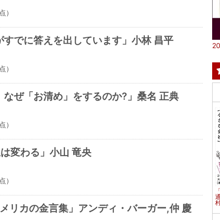
点）
がすでに答えを出しています」小林 昌平
20
点）
なぜ「お清め」をするのか?」桑名 正典
点）
は変わる」小山 竜央
点）
村
アメリカの金言集」アンディ・バーガー,仲 慶