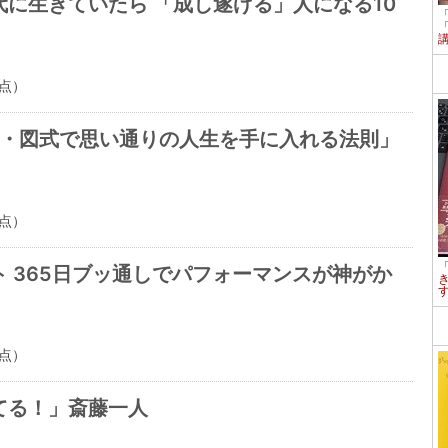
に生きていたら 「成し遂げる」人になる10
点）
式・図式で思い通りの人生を手に入れる法則」
点）
 365日ブッ通しでパフォーマンスが神がか
点）
てる！」斎藤一人