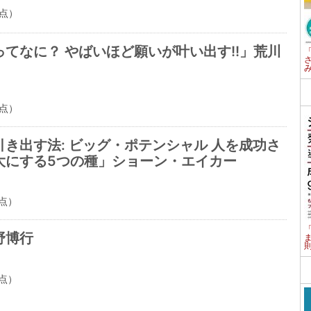
点）
てなに？ やばいほど願いが叶い出す!!」荒川
点）
き出す法: ビッグ・ポテンシャル 人を成功さ
大にする5つの種」ショーン・エイカー
点）
野博行
点）