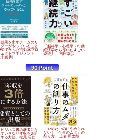
「結果を出すチームのリ
ーダーがやっていること
「脳科学・心理学・行動
NECで学んだ高効率プロ
経済学から導いたすごい
ジェクトマネジメント」
継続力」 吉田幸弘
五十嵐 剛
「やめたいのにやめられ
「ビジネス書の著者にな
ない！「仕事のムダ」の
っていきなり年収を3倍
削り方」 上妻 周太郎
にする方法」松尾 昭仁