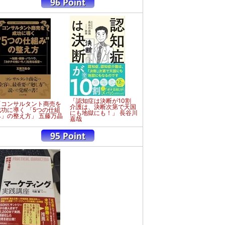
「認知症は決断が10割
「コンサルタント商売を
介護は、決断次第で天国
成功に導く 「5つの仕組
にも地獄にも！」 長谷川
み」の整え方」 五藤万晶
嘉哉