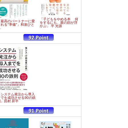
「子どもをやめる本 何
「最高のパートナーに愛
をするにも、親の顔が浮
される"準備"」和泉ひと
かぶ」 平 光源
み
「システム発注から導入
までを成功させる90の鉄
則」田村 昇平