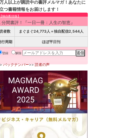
万人以上が購読中の書評メルマガ！あなたに
立つ書籍情報をお届けします！
【独自配信版】
１分間書評！『一日一冊：人生の智恵』
読者数
まぐまぐ24,773人＋独自配信2,544人
発行周期
ほぼ平日刊
登録
解除
>>
バックナンバー
>>
読者の声