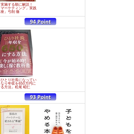
「実施する順に解説！
「マーケティング」実践
講座」弓削 徹
「ひとり社長になってい
きなり年収を650万円に
する方法」松尾 昭仁