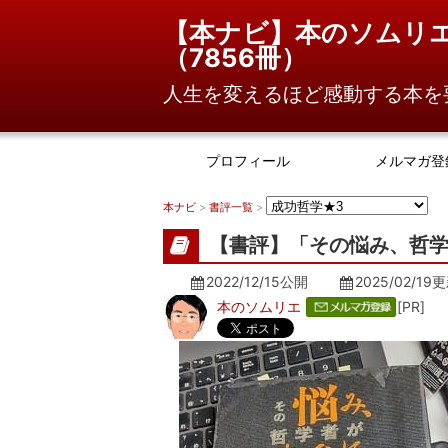
【本ナビ】本のソムリ
（
7856冊
）
人生を変えるほど感動する本を
プロフィール
メルマガ登
本ナビ
>
書評一覧
>
【書評】「その悩み、哲学
2022/12/15公開
2025/02/19
更
本のソムリエ
[PR]