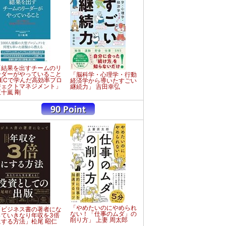
「結果を出すチームのリ
ーダーがやっていること
「脳科学・心理学・行動
NECで学んだ高効率プロ
経済学から導いたすごい
ジェクトマネジメント」
継続力」 吉田幸弘
五十嵐 剛
「やめたいのにやめられ
「ビジネス書の著者にな
ない！「仕事のムダ」の
っていきなり年収を3倍
削り方」 上妻 周太郎
にする方法」松尾 昭仁