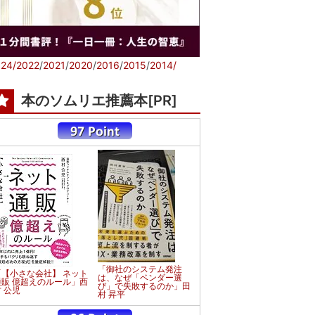
24/
2022
/
2021
/
2020
/
2016
/
2015
/
2014/
本のソムリエ推薦本[PR]
「御社のシステム発注
「【小さな会社】 ネット
は、なぜ「ベンダー選
通販 億超えのルール」西
び」で失敗するのか」田
 公児
村 昇平