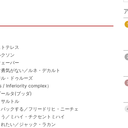
ストテレス
ルクソン
ウェーバー
す勇気がない／ルネ・デカルト
ジル・ドゥルーズ
Inferiority complex）
ールタ(ブッダ)
・サルトル
ュバックする／フリードリヒ・ニーチェ
まう／ミハイ・チクセントミハイ
されたい／ジャック・ラカン