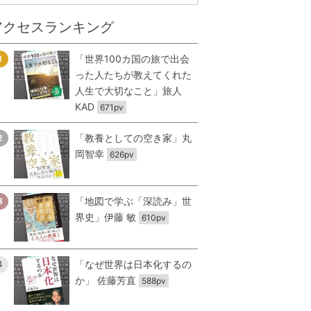
アクセスランキング
「世界100カ国の旅で出会
1
った人たちが教えてくれた
人生で大切なこと」旅人
KAD
671pv
「教養としての空き家」丸
2
岡智幸
626pv
「地図で学ぶ「深読み」世
3
界史」伊藤 敏
610pv
「なぜ世界は日本化するの
4
か」 佐藤芳直
588pv