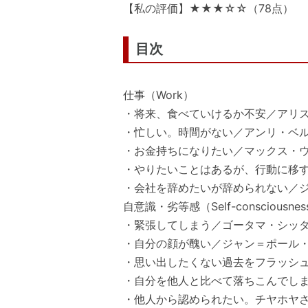
【私の評価】★★★☆☆（78点）
目次
仕事（Work）
・将来、食べていけるか不安／アリ
・忙しい。時間がない／アンリ・ベ
・お金持ちになりたい／マックス・
・やりたいことはあるが、行動に移
・会社を辞めたいが辞められない／
自意識・劣等感（Self-consciousness / 
・緊張してしまう／ゴータマ・シッダ
・自分の顔が醜い／ジャン＝ポール
・思い出したくない過去をフラッシ
・自分を他人と比べて落ちこんでし
・他人から認められたい。チヤホヤ