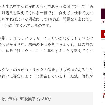
た人生の中で私達が向き合うであろう課題に対して、過
、対処法を教えてくれる一冊です。例えば、仕事であれ
何をすればよいか明確にしておけば、問題なく進むでし
20
よ」と教えてくれているのです。
無常」。うまくいっても、うまくいかなくてもすべての
のわだかまりや、未来の不安を考えるよりも、目の前の
す。仏教では「今・ここ」に集中することを教えてくれ
スタントの方がカトリックの信徒よりも裕福であること
き行いに専念しよう！と提言しています。勤勉、倹約が
村
そ、悟りに至る修行（ｐ210）