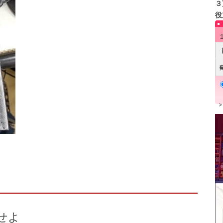
３
役
せよ