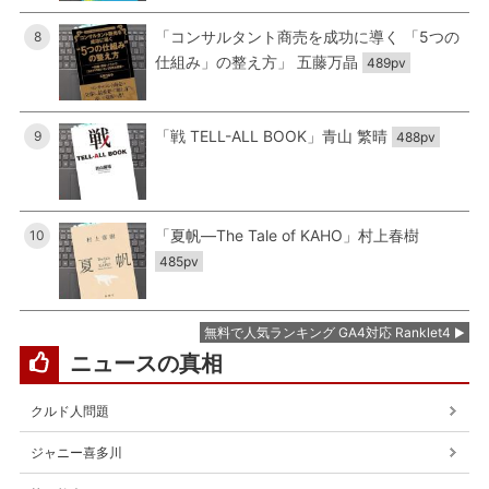
「コンサルタント商売を成功に導く 「5つの
8
仕組み」の整え方」 五藤万晶
489pv
「戦 TELL-ALL BOOK」青山 繁晴
9
488pv
「夏帆―The Tale of KAHO」村上春樹
10
485pv
無料で人気ランキング GA4対応 Ranklet4
ニュースの真相
クルド人問題
ジャニー喜多川