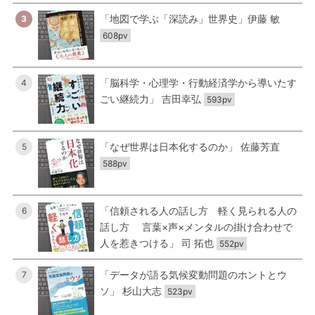
「地図で学ぶ「深読み」世界史」伊藤 敏
3
608pv
「脳科学・心理学・行動経済学から導いたす
4
ごい継続力」 吉田幸弘
593pv
「なぜ世界は日本化するのか」 佐藤芳直
5
588pv
「信頼される人の話し方 軽く見られる人の
6
話し方 言葉×声×メンタルの掛け合わせで
人を惹きつける」 司 拓也
552pv
「データが語る気候変動問題のホントとウ
7
ソ」 杉山大志
523pv