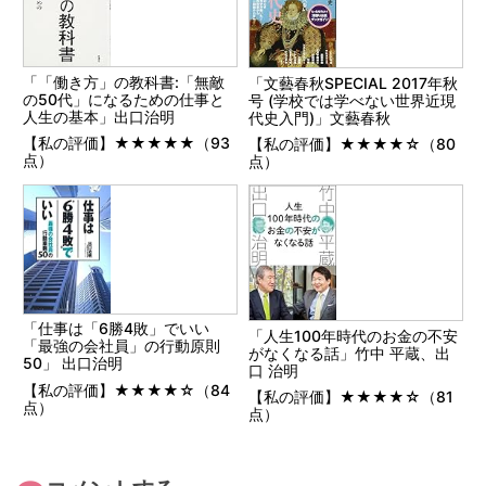
「「働き方」の教科書:「無敵
「文藝春秋SPECIAL 2017年秋
の50代」になるための仕事と
号 (学校では学べない世界近現
人生の基本」出口治明
代史入門)」文藝春秋
【私の評価】★★★★★（93
【私の評価】★★★★☆（80
点）
点）
「仕事は「6勝4敗」でいい
「人生100年時代のお金の不安
「最強の会社員」の行動原則
がなくなる話」竹中 平蔵、出
50」 出口治明
口 治明
【私の評価】★★★★☆（84
【私の評価】★★★★☆（81
点）
点）