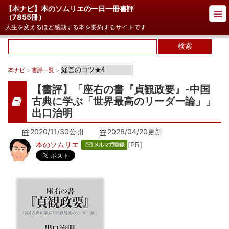
【本ナビ】本のソムリエの一日一冊書評
（
7855冊
）
人生を変えるほど感動する本を要約するサイトです
本ナビ
>
書評一覧
>
【書評】「座右の書『貞観政要』-中国
古典に学ぶ「世界最高のリーダー論」」
出口治明
2020/11/30公開
2026/04/20
更新
本のソムリエ
[PR]