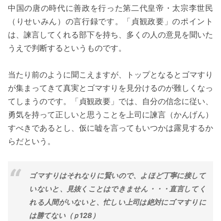
中国の唐の時代に善政を行った第二代皇帝・太宗李世民
（りせいみん）の言行録です。「貞観政要」のポイント
は、諫言してくれる部下を持ち、多くの人の意見を聞いた
うえで判断するというものです。
当たり前のように聞こえますが、トップとなるとゴマすり
が集まってきて真実とゴマすりを見分けるのが難しくなっ
てしまうのです。「貞観政要」では、自分の信念に従い、
勇気を持って正しいと思うことを上司に諫言（かんげん）
すべきであるとし、仮に嘘を言ってもいつかは露見するか
らだという。
ゴマすりはそれなりに賢いので、よほど丁寧に接して
いないと、見抜くことはできません・・・直言してく
れる人間がいないと、忙しい上司は絶対にゴマすりに
は勝てない（ｐ128）