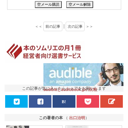
空メール購読
空メール解除
＜＜
前の記事
|
次の記事
＞＞
この記事が気に入ったらシェアをお願いします
audibleとaudiobook.jpの比較
この著者の本
（
出口治明
）