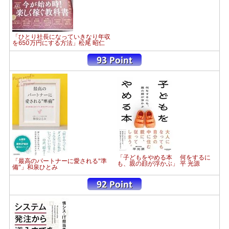
「ひとり社長になっていきなり年収
を650万円にする方法」松尾 昭仁
「子どもをやめる本 何をするに
「最高のパートナーに愛される"準
も、親の顔が浮かぶ」 平 光源
備"」和泉ひとみ