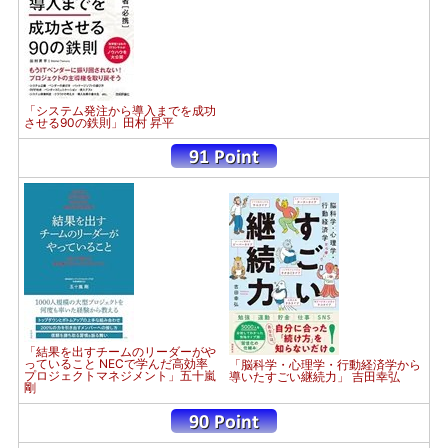
「システム発注から導入までを成功
させる90の鉄則」田村 昇平
「結果を出すチームのリーダーがや
っていること NECで学んだ高効率
「脳科学・心理学・行動経済学から
プロジェクトマネジメント」五十嵐
導いたすごい継続力」 吉田幸弘
剛