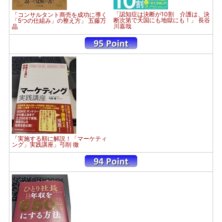
「認知症は決断が10割 介護は、決
「コンサルタント商売を成功に導く
断次第で天国にも地獄にも！」 長谷
「5つの仕組み」の整え方」 五藤万
川嘉哉
晶
「実施する順に解説！「マーケティ
ング」実践講座」弓削 徹