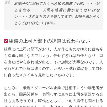
君主が心に留めておくべき10の思慮（十思）・・・足
るを知る・・・人民を過度に働かせてはいけな
い・・・大きなリスクを冒してまで、野望を果たそう
としてはいけない（ｐ81）
組織の上司と部下の課題は変わらない
組織には上司と部下がおり、人が作るものがゆえに昔も今
も課題は同じなのでしょう。任せすぎれば放任となり、口
を出せばやらされ感が出る。その加減が大事なのです。人
それぞれで正解は違うので、いろいろ試行錯誤をして自分
に合ったスタイルを見出したいものです。
ちなみに、最近のグローバル企業では部下にうつ病患者が
出たら、因果関係を一切問わずに直ちに上司を更迭する会
社もあるそうです。時代とともに、上司の責任も問われる
ということなのでしょう。出口さん、良い本をありがとう