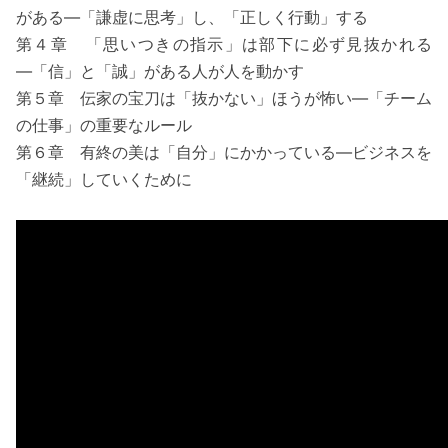
がある―「謙虚に思考」し、「正しく行動」する
第４章 「思いつきの指示」は部下に必ず見抜かれる
―「信」と「誠」がある人が人を動かす
第５章 伝家の宝刀は「抜かない」ほうが怖い―「チーム
の仕事」の重要なルール
第６章 有終の美は「自分」にかかっている―ビジネスを
「継続」していくために