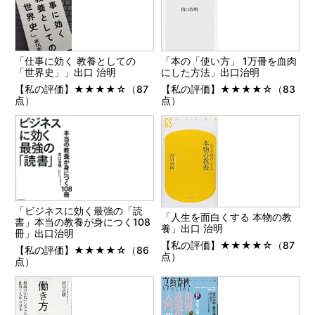
「仕事に効く 教養としての
「本の「使い方」 1万冊を血肉
「世界史」」出口 治明
にした方法」出口治明
【私の評価】★★★★☆（87
【私の評価】★★★★☆（83
点）
点）
「ビジネスに効く最強の「読
「人生を面白くする 本物の教
書」本当の教養が身につく108
養」出口 治明
冊」出口治明
【私の評価】★★★★☆（87
【私の評価】★★★★☆（86
点）
点）