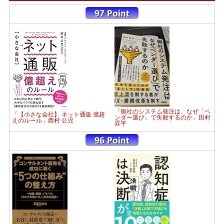
「御社のシステム発注は、なぜ「ベ
「【小さな会社】 ネット通販 億超
ンダー選び」で失敗するのか」田村
えのルール」西村 公児
昇平