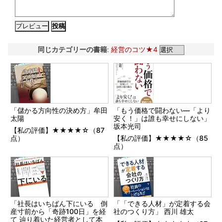
同じカテゴリーの書籍
:
経営のコツ★4
「儲かる方向性の決め方」牟田
「もう価格で闘わない―「より
太陽
安く！」は誰も幸せにしない」
坂本光司
【私の評価】★★★★☆（87
点）
【私の評価】★★★★☆（85
点）
「社長はいちばん下にいる 倒
「「できる人材」が定着する会
産寸前から「奇跡100日」を経
社のつくり方」 西川 雄太
て 辿り着いた経営者として本