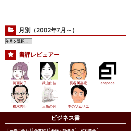
月別（2002年7月～）
書評レビュアー
河西祐子
武山由佳
長谷川嘉宏
enspace
椎木秀行
三角の月
本のソムリエ
ビジネス書
一流に学ぶ
仕事術
勉強・記憶術
成功哲学