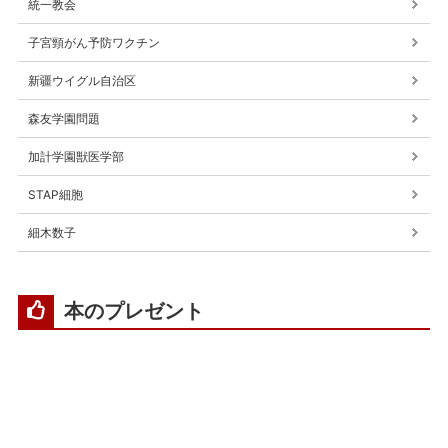
統一教会
子宮頸がん予防ワクチン
新疆ウイグル自治区
森友学園問題
加計学園獣医学部
STAP細胞
細木数子
本のプレゼント