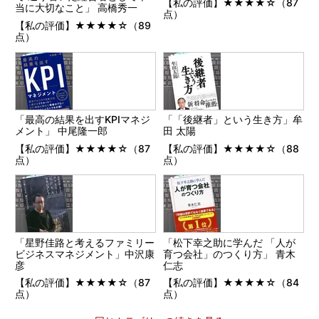
【私の評価】★★★★☆（87
当に大切なこと」 高橋秀一
点）
【私の評価】★★★★☆（89
点）
「最高の結果を出すKPIマネジ
「「後継者」という生き方」牟
メント」 中尾隆一郎
田 太陽
【私の評価】★★★★☆（87
【私の評価】★★★★☆（88
点）
点）
「星野佳路と考えるファミリー
「松下幸之助に学んだ 「人が
ビジネスマネジメント」中沢康
育つ会社」のつくり方」 青木
彦
仁志
【私の評価】★★★★☆（87
【私の評価】★★★★☆（84
点）
点）