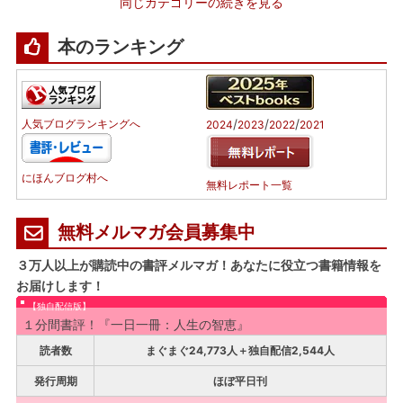
同じカテゴリーの続きを見る
本のランキング
/
/
/
人気ブログランキングへ
2024
2023
2022
2021
にほんブログ村へ
無料レポート一覧
無料メルマガ会員募集中
３万人以上が購読中の書評メルマガ！あなたに役立つ書籍情報を
お届けします！
【独自配信版】
１分間書評！『一日一冊：人生の智恵』
読者数
まぐまぐ24,773人＋独自配信2,544人
発行周期
ほぼ平日刊