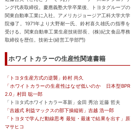
ング代表取締役。慶應義塾大学卒業後、トヨタグループの
関東自動車工業に入社。アメリカジョージア工科大学大学
院修了。1971年より大野耐一氏、鈴村喜久雄氏の指導を
受ける。関東自動車工業生産技術部長、(株)紀文食品専務
取締役を歴任。技術士(経営工学部門)
ホワイトカラーの生産性関連書籍
「トヨタ生産方式の逆襲」鈴村 尚久
「ホワイトカラーの生産性はなぜ低いのか 日本型BPR
2.0」村田 聡一郎
「トヨタ式ホワイトカラー革新」金田 秀治 近藤 哲夫
「吉越式 利益マックスの部下操縦術」吉越 浩一郎
「トヨタで学んだ動線思考 最短・最速で結果を出す」原
マサヒコ