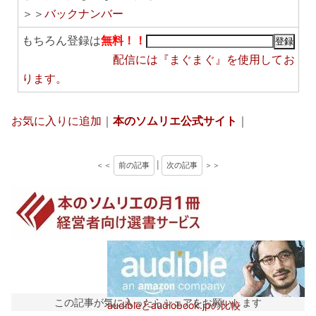
＞＞
バックナンバー
もちろん登録は
無料！！
配信には
『まぐまぐ』
を使用してお
ります。
お気に入りに追加
｜
本のソムリエ公式サイト
｜
＜＜
前の記事
|
次の記事
＞＞
この記事が気に入ったらシェアをお願いします
audibleとaudiobook.jpの比較