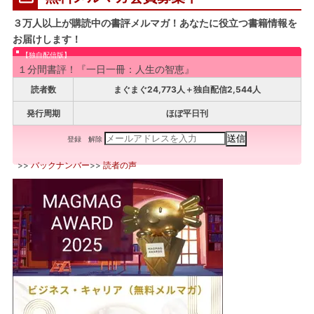
３万人以上が購読中の書評メルマガ！あなたに役立つ書籍情報を
お届けします！
【独自配信版】
１分間書評！『一日一冊：人生の智恵』
読者数
まぐまぐ24,773人＋独自配信2,544人
発行周期
ほぼ平日刊
登録
解除
>>
バックナンバー
>>
読者の声