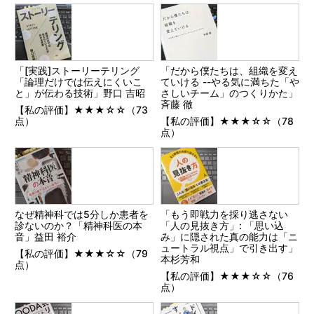
「[実践]ストーリーテリング
「だから僕たちは、組織を変え
「論理だけでは伝えにくいこ
ていける --やる気に満ちた「や
と」が伝わる技術」野口 吉昭
さしいチーム」のつくりかた」
斉藤 徹
【私の評価】★★★☆☆（73
点）
【私の評価】★★★☆☆（78
点）
なぜ精神科では5分しか患者を
「もう即戦力を採り逃さない
診ないのか？「精神科医の本
「人の見抜き方」: 「思い込
音」益田 裕介
み」に隠された真の能力は「ニ
ュートラル視点」で引き出す」
【私の評価】★★★☆☆（79
本杉芳和
点）
【私の評価】★★★☆☆（76
点）