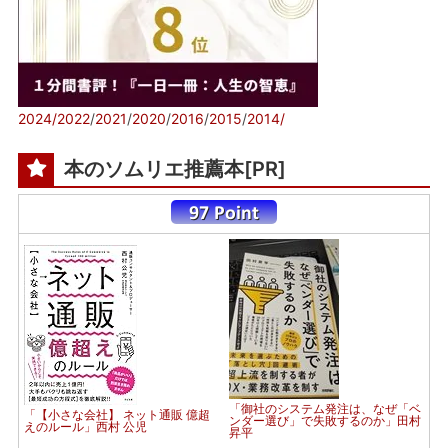
2024/
2022
/
2021
/
2020
/
2016
/
2015
/
2014/
本のソムリエ推薦本[PR]
「御社のシステム発注は、なぜ「ベ
「【小さな会社】 ネット通販 億超
ンダー選び」で失敗するのか」田村
えのルール」西村 公児
昇平