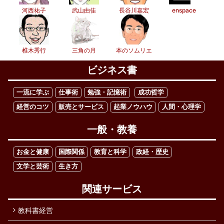
河西祐子
武山由佳
長谷川嘉宏
enspace
椎木秀行
三角の月
本のソムリエ
ビジネス書
一流に学ぶ
仕事術
勉強・記憶術
成功哲学
経営のコツ
販売とサービス
起業ノウハウ
人間・心理学
一般・教養
お金と健康
国際関係
教育と科学
政経・歴史
文学と芸術
生き方
関連サービス
教科書経営