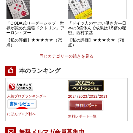
「OODA式リーダーシップ 世
「ドイツ人のすごい働き方―日
界が認めた最強ドクトリン」ア
本の3倍休んで成果は1.5倍の秘
ーロン・ズー
密」西村栄基
【私の評価】★★★☆☆（75
【私の評価】★★★☆☆（78
点）
点）
同じカテゴリーの続きを見る
本のランキング
/
/
/
人気ブログランキングへ
2024
2023
2022
2021
にほんブログ村へ
無料レポート一覧
無料メルマガ会員募集中