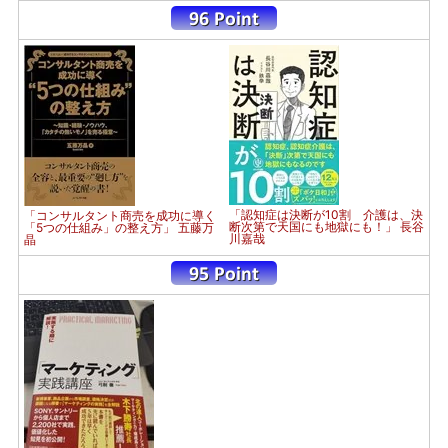
「認知症は決断が10割 介護は、決
「コンサルタント商売を成功に導く
断次第で天国にも地獄にも！」 長谷
「5つの仕組み」の整え方」 五藤万
川嘉哉
晶