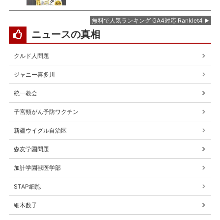
無料で人気ランキング GA4対応 Ranklet4
ニュースの真相
クルド人問題
ジャニー喜多川
統一教会
子宮頸がん予防ワクチン
新疆ウイグル自治区
森友学園問題
加計学園獣医学部
STAP細胞
細木数子