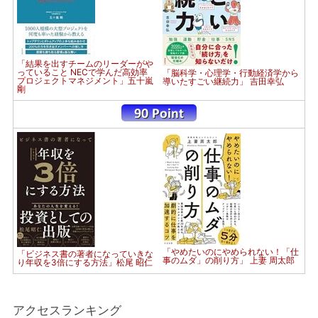
「結果を出すチームのリーダーがや
っていること NECで学んだ高効率
「脳科学・心理学・行動経済学から
プロジェクトマネジメント」五十嵐
導いたすごい継続力」 吉田幸弘
剛
「やめたいのにやめられない！「仕
「ビジネス書の著者になっていきな
事のムダ」の削り方」 上妻 周太郎
り年収を3倍にする方法」松尾 昭仁
アクセスランキング