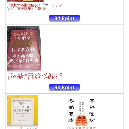
「実施する順に解説！「マーケティ
ング」実践講座」弓削 徹
「ひとり社長になっていきなり年収
を650万円にする方法」松尾 昭仁