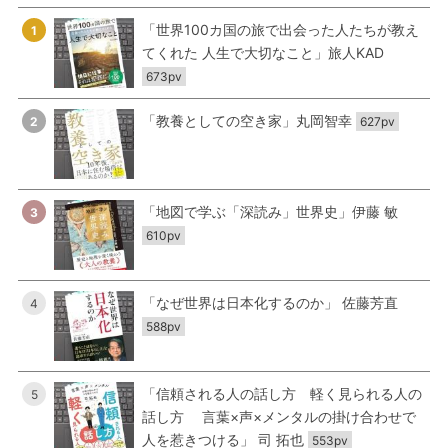
「世界100カ国の旅で出会った人たちが教え
1
てくれた 人生で大切なこと」旅人KAD
673pv
「教養としての空き家」丸岡智幸
2
627pv
「地図で学ぶ「深読み」世界史」伊藤 敏
3
610pv
「なぜ世界は日本化するのか」 佐藤芳直
4
588pv
「信頼される人の話し方 軽く見られる人の
5
話し方 言葉×声×メンタルの掛け合わせで
人を惹きつける」 司 拓也
553pv