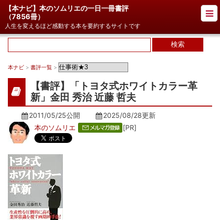
【本ナビ】本のソムリエの一日一冊書評
（
7856冊
）
人生を変えるほど感動する本を要約するサイトです
本ナビ
>
書評一覧
>
【書評】「トヨタ式ホワイトカラー革
新」金田 秀治 近藤 哲夫
2011/05/25公開
2025/08/28
更新
本のソムリエ
[PR]