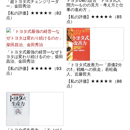
トヨタOBの証言「トヨタ式人
「超トヨタ式チェンジリーダ
間力―ものの見方・考え方と仕
ー」金田秀治
事の進め方 」
【私の評価】★★★★☆（82
【私の評価】★★★★☆（85
点）
点）
「トヨタ式最強の経営―なぜト
ヨタは変わり続けるのか」柴田
昌治、金田秀治
「トヨタ式改善力―「原価2分
【私の評価】★★★★★（93
の1」戦略への疾走」若松義
点）
人、近藤哲夫
【私の評価】★★★★☆（86
点）
「トヨタ式生産力―「モノづく