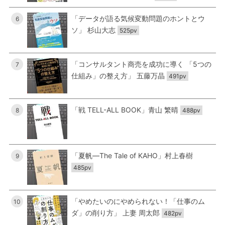
「データが語る気候変動問題のホントとウ
6
ソ」 杉山大志
525pv
「コンサルタント商売を成功に導く 「5つの
7
仕組み」の整え方」 五藤万晶
491pv
「戦 TELL-ALL BOOK」青山 繁晴
8
488pv
「夏帆―The Tale of KAHO」村上春樹
9
485pv
「やめたいのにやめられない！「仕事のム
10
ダ」の削り方」 上妻 周太郎
482pv