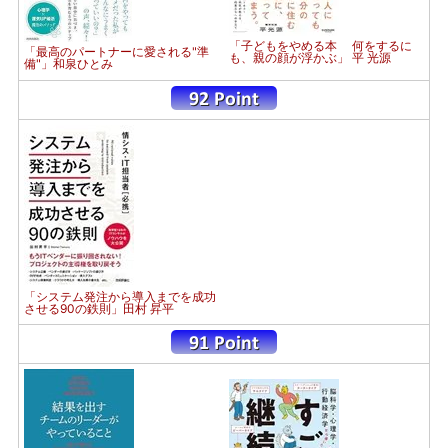
「子どもをやめる本 何をするに
「最高のパートナーに愛される"準
も、親の顔が浮かぶ」 平 光源
備"」和泉ひとみ
「システム発注から導入までを成功
させる90の鉄則」田村 昇平