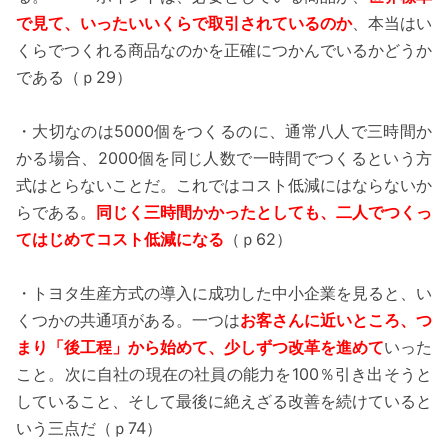
で見て、いったいいくらで取引されているのか
、本当はい
くらでつくれる商品なのかを正確につかんでいるかどうか
である（ｐ29）
・大切なのは5000個をつくるのに、通常八人で三時間か
かる場合、2000個を同じ人数で一時間でつくるという方
式はとらないことだ。これではコスト低減にはならないか
らである。
同じく三時間かかったとしても、二人でつくっ
てはじめてコスト低減になる
（ｐ62）
・トヨタ生産方式の導入に成功した中小企業を見ると、い
くつかの共通項がある。一つは
お客さんに近いところ、つ
まり「後工程」から始めて、少しずつ改革を進めて
いった
こと。次に自社の現在の社員の能力を100％引き出そうと
していること、そして最後に絶えざる改善を続けていると
いう三点だ（ｐ74）