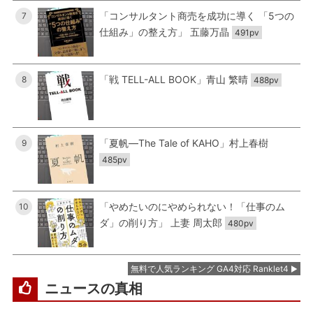
「コンサルタント商売を成功に導く 「5つの
7
仕組み」の整え方」 五藤万晶
491pv
「戦 TELL-ALL BOOK」青山 繁晴
8
488pv
「夏帆―The Tale of KAHO」村上春樹
9
485pv
「やめたいのにやめられない！「仕事のム
10
ダ」の削り方」 上妻 周太郎
480pv
無料で人気ランキング GA4対応 Ranklet4
ニュースの真相