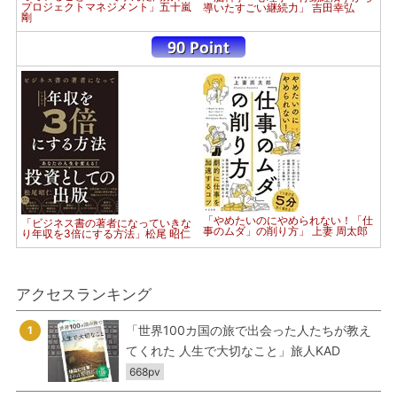
プロジェクトマネジメント」五十嵐
導いたすごい継続力」 吉田幸弘
剛
「やめたいのにやめられない！「仕
「ビジネス書の著者になっていきな
事のムダ」の削り方」 上妻 周太郎
り年収を3倍にする方法」松尾 昭仁
アクセスランキング
「世界100カ国の旅で出会った人たちが教え
1
てくれた 人生で大切なこと」旅人KAD
668pv