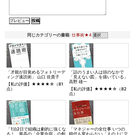
同じカテゴリーの書籍
:
仕事術★4
「才能が目覚めるフォトリーデ
「話のうまい人は頭のなかで
ィング速読術」 山口 佐貴子
「見えない図」を描いている」
高野 雄一
【私の評価】★★★★☆（81
点）
【私の評価】★★★★☆（82
点）
「1泊2日で組織は劇的に強くな
「マネジャーの全仕事 いつの
る！ 最高の「企業合宿」の創
時代も変わらない「人の上に立