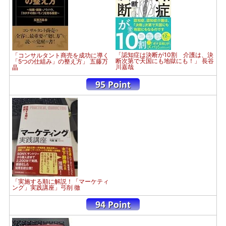
「認知症は決断が10割 介護は、決
「コンサルタント商売を成功に導く
断次第で天国にも地獄にも！」 長谷
「5つの仕組み」の整え方」 五藤万
川嘉哉
晶
「実施する順に解説！「マーケティ
ング」実践講座」弓削 徹