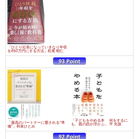
「ひとり社長になっていきなり年収
を650万円にする方法」松尾 昭仁
「子どもをやめる本 何をするに
「最高のパートナーに愛される"準
も、親の顔が浮かぶ」 平 光源
備"」和泉ひとみ