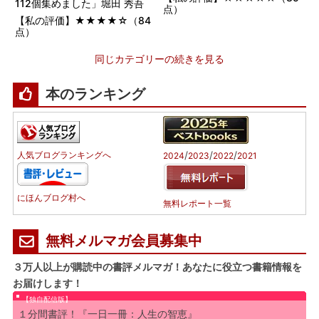
112個集めました」堀田 秀吾
点）
【私の評価】★★★★☆（84
点）
同じカテゴリーの続きを見る
本のランキング
/
/
/
人気ブログランキングへ
2024
2023
2022
2021
にほんブログ村へ
無料レポート一覧
無料メルマガ会員募集中
３万人以上が購読中の書評メルマガ！あなたに役立つ書籍情報を
お届けします！
【独自配信版】
１分間書評！『一日一冊：人生の智恵』