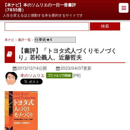
【本ナビ】本のソムリエの一日一冊書評
（
7855冊
）
人生を変えるほど感動する本を要約するサイトです
本ナビ
>
書評一覧
>
【書評】「トヨタ式人づくりモノづく
り」若松義人、近藤哲夫
2013/12/14公開
2023/04/07
更新
本のソムリエ
[PR]