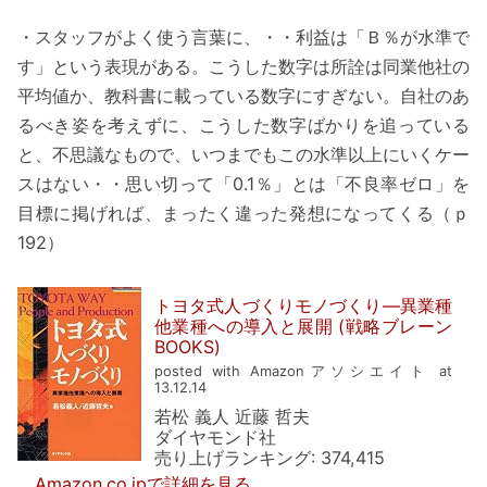
・スタッフがよく使う言葉に、・・利益は「Ｂ％が水準で
す」という表現がある。こうした数字は所詮は同業他社の
平均値か、教科書に載っている数字にすぎない。自社のあ
るべき姿を考えずに、こうした数字ばかりを追っている
と、不思議なもので、いつまでもこの水準以上にいくケー
スはない・・思い切って「0.1％」とは「不良率ゼロ」を
目標に掲げれば、まったく違った発想になってくる（ｐ
192）
トヨタ式人づくりモノづくり―異業種
他業種への導入と展開 (戦略ブレーン
BOOKS)
posted with Amazonアソシエイト at
13.12.14
若松 義人 近藤 哲夫
ダイヤモンド社
売り上げランキング: 374,415
Amazon.co.jpで詳細を見る