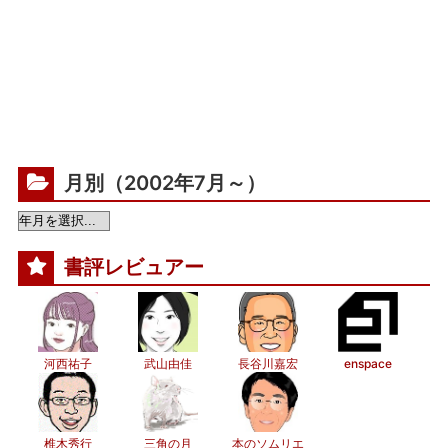
月別（2002年7月～）
書評レビュアー
河西祐子
武山由佳
長谷川嘉宏
enspace
椎木秀行
三角の月
本のソムリエ