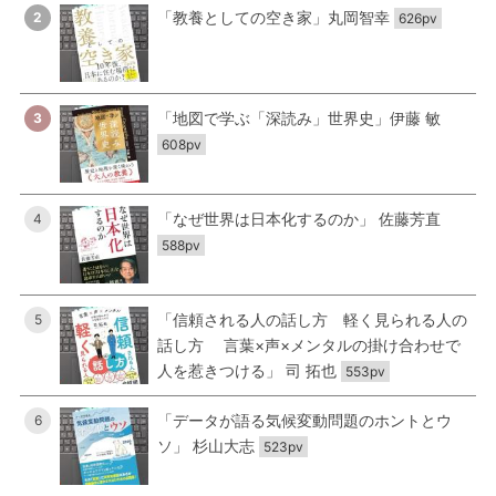
「教養としての空き家」丸岡智幸
2
626pv
「地図で学ぶ「深読み」世界史」伊藤 敏
3
608pv
「なぜ世界は日本化するのか」 佐藤芳直
4
588pv
「信頼される人の話し方 軽く見られる人の
5
話し方 言葉×声×メンタルの掛け合わせで
人を惹きつける」 司 拓也
553pv
「データが語る気候変動問題のホントとウ
6
ソ」 杉山大志
523pv