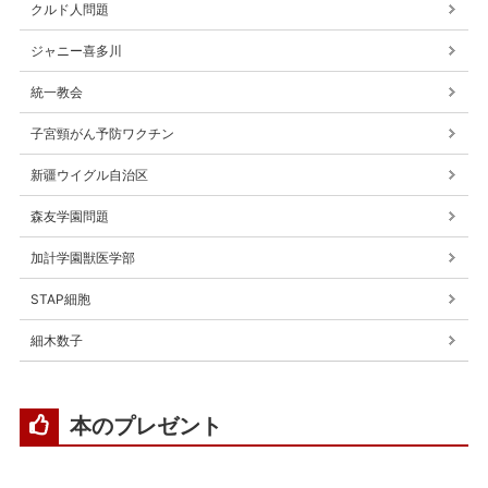
クルド人問題
ジャニー喜多川
統一教会
子宮頸がん予防ワクチン
新疆ウイグル自治区
森友学園問題
加計学園獣医学部
STAP細胞
細木数子
本のプレゼント