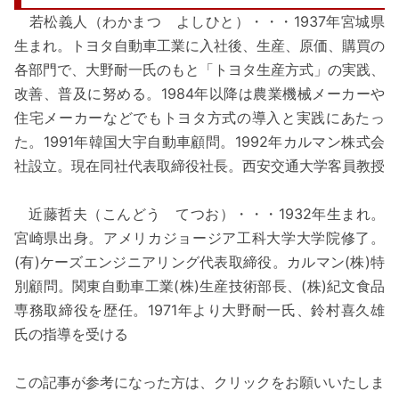
若松義人（わかまつ よしひと）・・・1937年宮城県
生まれ。トヨタ自動車工業に入社後、生産、原価、購買の
各部門で、大野耐一氏のもと「トヨタ生産方式」の実践、
改善、普及に努める。1984年以降は農業機械メーカーや
住宅メーカーなどでもトヨタ方式の導入と実践にあたっ
た。1991年韓国大宇自動車顧問。1992年カルマン株式会
社設立。現在同社代表取締役社長。西安交通大学客員教授
近藤哲夫（こんどう てつお）・・・1932年生まれ。
宮崎県出身。アメリカジョージア工科大学大学院修了。
(有)ケーズエンジニアリング代表取締役。カルマン(株)特
別顧問。関東自動車工業(株)生産技術部長、(株)紀文食品
専務取締役を歴任。1971年より大野耐一氏、鈴村喜久雄
氏の指導を受ける
この記事が参考になった方は、クリックをお願いいたしま