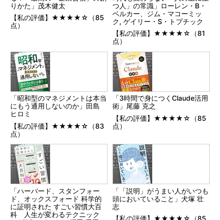
りかた」茂木健太
つ人」の常識」ローレン・B・
ベルカー、ジム・マコーミッ
【私の評価】★★★★☆（85
ク, ゲイリー・S・トプチック
点）
【私の評価】★★★★☆（81
点）
「昭和型のマネジメントは本当
「3時間で身につくClaude活用
にもう通用しないのか」田島
術」尾藤 克之
ヒロミ
【私の評価】★★★★☆（85
【私の評価】★★★★☆（83
点）
点）
「ハーバード、スタンフォー
「「説明」がうまい人がいつも
ド、オックスフォード 科学的
頭においていること」犬塚 壮
に証明された すごい習慣大百
志
科 人生が変わるテクニック
【私の評価】★★★★☆（85