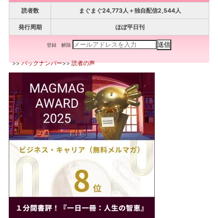
読者数
まぐまぐ24,773人＋独自配信2,544人
発行周期
ほぼ平日刊
登録
解除
>>
バックナンバー
>>
読者の声