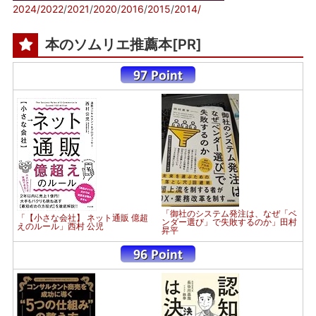
2024/
2022
/
2021
/
2020
/
2016
/
2015
/
2014/
本のソムリエ推薦本[PR]
「御社のシステム発注は、なぜ「ベ
「【小さな会社】 ネット通販 億超
ンダー選び」で失敗するのか」田村
えのルール」西村 公児
昇平