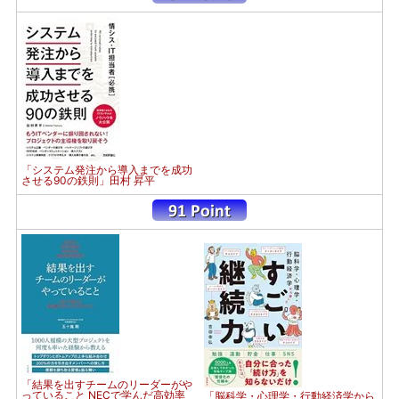
「システム発注から導入までを成功
させる90の鉄則」田村 昇平
「結果を出すチームのリーダーがや
っていること NECで学んだ高効率
「脳科学・心理学・行動経済学から