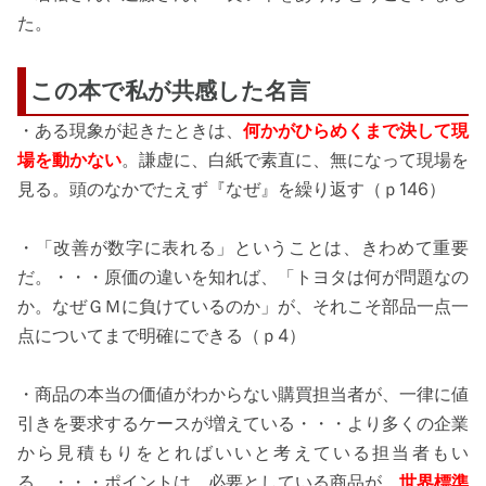
た。
この本で私が共感した名言
・ある現象が起きたときは、
何かがひらめくまで決して現
場を動かない
。謙虚に、白紙で素直に、無になって現場を
見る。頭のなかでたえず『なぜ』を繰り返す（ｐ146）
・「改善が数字に表れる」ということは、きわめて重要
だ。・・・原価の違いを知れば、「トヨタは何が問題なの
か。なぜＧＭに負けているのか」が、それこそ部品一点一
点についてまで明確にできる（ｐ4）
・商品の本当の価値がわからない購買担当者が、一律に値
引きを要求するケースが増えている・・・より多くの企業
から見積もりをとればいいと考えている担当者もい
る。・・・ポイントは、必要としている商品が、
世界標準