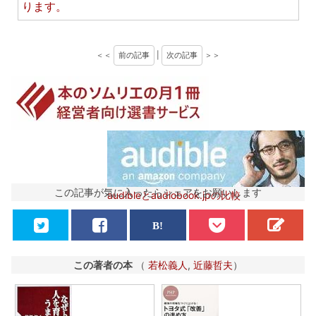
ります。
＜＜
前の記事
|
次の記事
＞＞
この記事が気に入ったらシェアをお願いします
audibleとaudiobook.jpの比較
この著者の本
（
若松義人
,
近藤哲夫
）