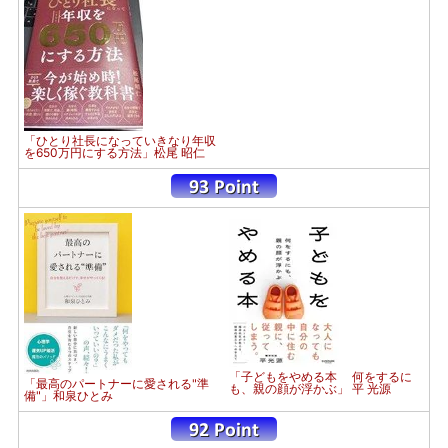
「ひとり社長になっていきなり年収
を650万円にする方法」松尾 昭仁
「子どもをやめる本 何をするに
「最高のパートナーに愛される"準
も、親の顔が浮かぶ」 平 光源
備"」和泉ひとみ