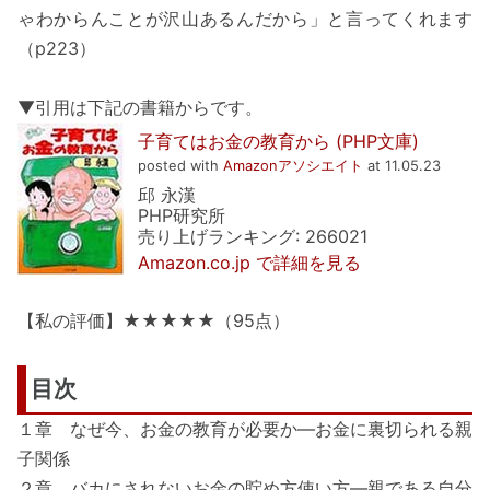
ゃわからんことが沢山あるんだから」と言ってくれます
（p223）
▼引用は下記の書籍からです。
子育てはお金の教育から (PHP文庫)
posted with
Amazonアソシエイト
at 11.05.23
邱 永漢
PHP研究所
売り上げランキング: 266021
Amazon.co.jp で詳細を見る
【私の評価】★★★★★（95点）
目次
１章 なぜ今、お金の教育が必要か―お金に裏切られる親
子関係
２章 バカにされないお金の貯め方使い方―親である自分