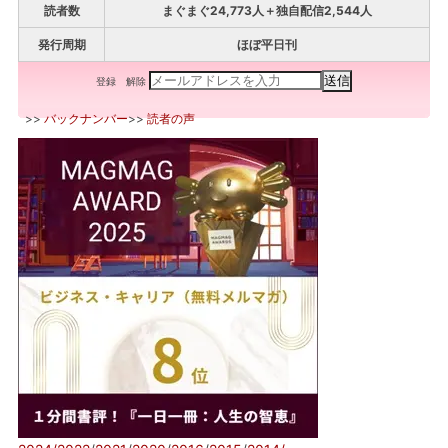
読者数
まぐまぐ24,773人＋独自配信2,544人
発行周期
ほぼ平日刊
登録
解除
>>
バックナンバー
>>
読者の声