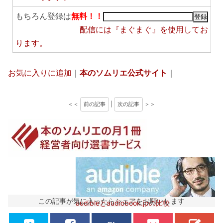
もちろん登録は
無料！！
配信には
『まぐまぐ』
を使用してお
ります。
お気に入りに追加
｜
本のソムリエ公式サイト
｜
＜＜
前の記事
|
次の記事
＞＞
この記事が気に入ったらシェアをお願いします
audibleとaudiobook.jpの比較