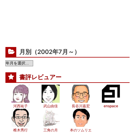
月別（2002年7月～）
書評レビュアー
河西祐子
武山由佳
長谷川嘉宏
enspace
椎木秀行
三角の月
本のソムリエ