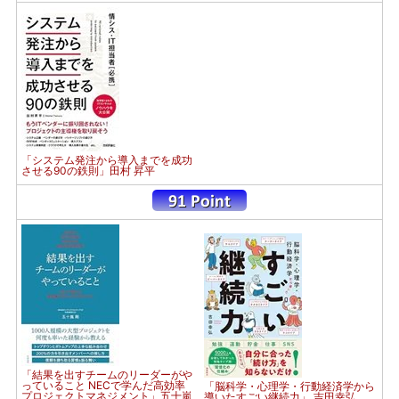
「システム発注から導入までを成功
させる90の鉄則」田村 昇平
「結果を出すチームのリーダーがや
っていること NECで学んだ高効率
「脳科学・心理学・行動経済学から
プロジェクトマネジメント」五十嵐
導いたすごい継続力」 吉田幸弘