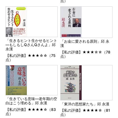
点）
「生きるヒント生かせるヒント
「お金に愛される原則」邱 永
―もしもしQさんQさんよ」邱
漢
永漢
【私の評価】★★★☆☆（78
【私の評価】★★★☆☆（75
点）
点）
「生きている意味―老年期の空
白はこう埋める」邱 永漢
「東洋の思想家たち」邱 永漢
【私の評価】★★★★☆（83
【私の評価】★★★★☆（81
点）
点）