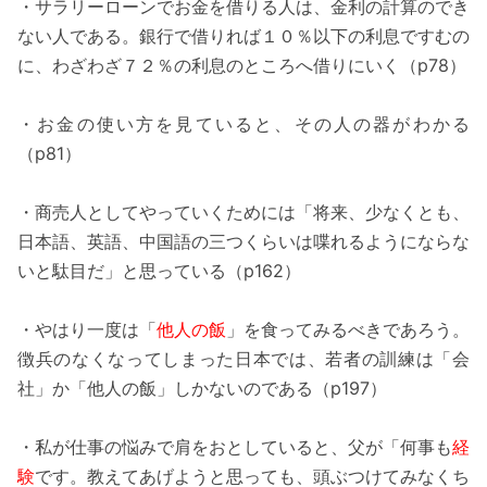
・サラリーローンでお金を借りる人は、金利の計算のでき
ない人である。銀行で借りれば１０％以下の利息ですむの
に、わざわざ７２％の利息のところへ借りにいく（p78）
・お金の使い方を見ていると、その人の器がわかる
（p81）
・商売人としてやっていくためには「将来、少なくとも、
日本語、英語、中国語の三つくらいは喋れるようにならな
いと駄目だ」と思っている（p162）
・やはり一度は「
他人の飯
」を食ってみるべきであろう。
徴兵のなくなってしまった日本では、若者の訓練は「会
社」か「他人の飯」しかないのである（p197）
・私が仕事の悩みで肩をおとしていると、父が「何事も
経
験
です。教えてあげようと思っても、頭ぶつけてみなくち