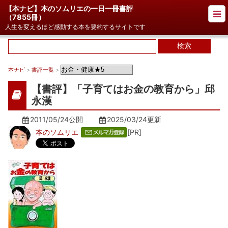
【本ナビ】本のソムリエの一日一冊書評
（
7855冊
）
人生を変えるほど感動する本を要約するサイトです
本ナビ
>
書評一覧
>
【書評】「子育てはお金の教育から」邱
永漢
2011/05/24公開
2025/03/24
更新
本のソムリエ
[PR]