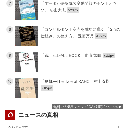
「データが語る気候変動問題のホントとウ
7
ソ」 杉山大志
523pv
「コンサルタント商売を成功に導く 「5つの
8
仕組み」の整え方」 五藤万晶
489pv
「戦 TELL-ALL BOOK」青山 繁晴
9
488pv
「夏帆―The Tale of KAHO」村上春樹
10
485pv
無料で人気ランキング GA4対応 Ranklet4
ニュースの真相
クルド人問題