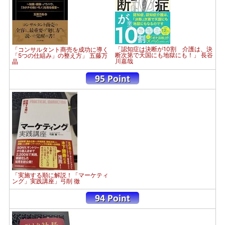
「認知症は決断が10割 介護は、決
「コンサルタント商売を成功に導く
断次第で天国にも地獄にも！」 長谷
「5つの仕組み」の整え方」 五藤万
川嘉哉
晶
「実施する順に解説！「マーケティ
ング」実践講座」弓削 徹