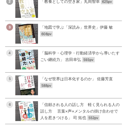
「教養としての空き家」丸岡智幸
2
625pv
「地図で学ぶ「深読み」世界史」伊藤 敏
3
608pv
「脳科学・心理学・行動経済学から導いたす
4
ごい継続力」 吉田幸弘
593pv
「なぜ世界は日本化するのか」 佐藤芳直
5
588pv
「信頼される人の話し方 軽く見られる人の
6
話し方 言葉×声×メンタルの掛け合わせで
人を惹きつける」 司 拓也
552pv