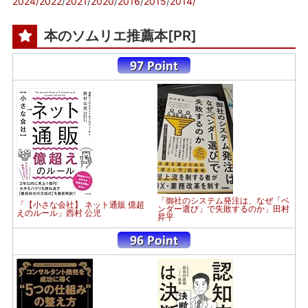
2024/
2022
/
2021
/
2020
/
2016
/
2015
/
2014/
本のソムリエ推薦本[PR]
「御社のシステム発注は、なぜ「ベ
「【小さな会社】 ネット通販 億超
ンダー選び」で失敗するのか」田村
えのルール」西村 公児
昇平