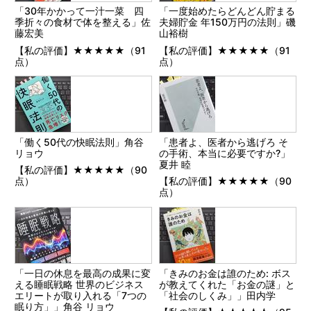
「30年かかって一汁一菜 四
「一度始めたらどんどん貯まる
季折々の食材で体を整える」佐
夫婦貯金 年150万円の法則」磯
藤宏美
山裕樹
【私の評価】★★★★★（91
【私の評価】★★★★★（91
点）
点）
「働く50代の快眠法則」角谷
「患者よ、医者から逃げろ そ
リョウ
の手術、本当に必要ですか?」
夏井 睦
【私の評価】★★★★★（90
点）
【私の評価】★★★★★（90
点）
「一日の休息を最高の成果に変
「きみのお金は誰のため: ボス
える睡眠戦略 世界のビジネス
が教えてくれた「お金の謎」と
エリートが取り入れる「7つの
「社会のしくみ」」田内学
眠り方」」角谷 リョウ