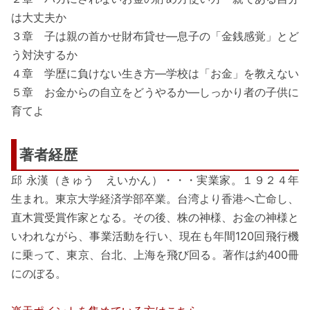
は大丈夫か
３章 子は親の首かせ財布貸せ―息子の「金銭感覚」とど
う対決するか
４章 学歴に負けない生き方―学校は「お金」を教えない
５章 お金からの自立をどうやるか―しっかり者の子供に
育てよ
著者経歴
邱 永漢（きゅう えいかん）・・・実業家。１９２４年
生まれ。東京大学経済学部卒業。台湾より香港へ亡命し、
直木賞受賞作家となる。その後、株の神様、お金の神様と
いわれながら、事業活動を行い、現在も年間120回飛行機
に乗って、東京、台北、上海を飛び回る。著作は約400冊
にのぼる。