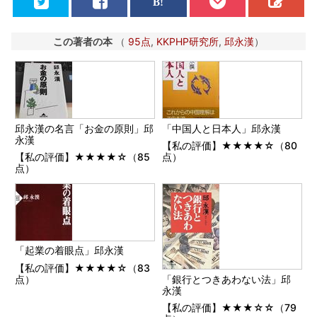
この著者の本
（
95点
,
KKPHP研究所
,
邱永漢
）
邱永漢の名言「お金の原則」邱
「中国人と日本人」邱永漢
永漢
【私の評価】★★★★☆（80
【私の評価】★★★★☆（85
点）
点）
「起業の着眼点」邱永漢
【私の評価】★★★★☆（83
点）
「銀行とつきあわない法」邱
永漢
【私の評価】★★★☆☆（79