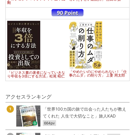
剛
「やめたいのにやめられない！「仕
「ビジネス書の著者になっていきな
事のムダ」の削り方」 上妻 周太郎
り年収を3倍にする方法」松尾 昭仁
アクセスランキング
「世界100カ国の旅で出会った人たちが教え
1
てくれた 人生で大切なこと」旅人KAD
664pv