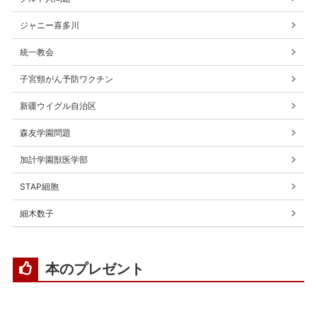
ジャニー喜多川
統一教会
子宮頸がん予防ワクチン
新疆ウイグル自治区
森友学園問題
加計学園獣医学部
STAP細胞
細木数子
本のプレゼント