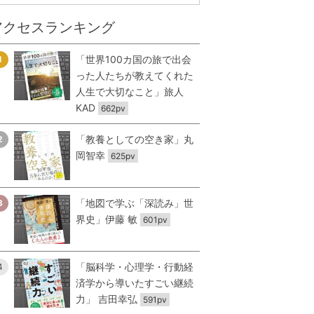
アクセスランキング
「世界100カ国の旅で出会
1
った人たちが教えてくれた
人生で大切なこと」旅人
KAD
662pv
「教養としての空き家」丸
2
岡智幸
625pv
「地図で学ぶ「深読み」世
3
界史」伊藤 敏
601pv
「脳科学・心理学・行動経
4
済学から導いたすごい継続
力」 吉田幸弘
591pv