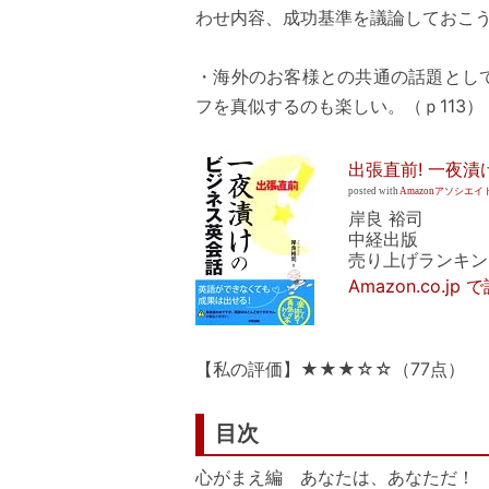
わせ内容、成功基準を議論しておこう
・海外のお客様との共通の話題とし
フを真似するのも楽しい。（ｐ113）
出張直前! 一夜
posted with
Amazonアソシエイ
岸良 裕司
中経出版
売り上げランキング:
Amazon.co.j
【私の評価】★★★☆☆（77点）
目次
心がまえ編 あなたは、あなただ！