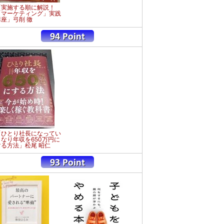
「実施する順に解説！
「マーケティング」実践
講座」弓削 徹
「ひとり社長になってい
きなり年収を650万円に
する方法」松尾 昭仁