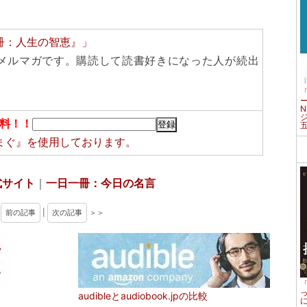
冊：人生の智恵』」
メルマガです。購読して読書好きになった人が続出
料！！
まぐ』
を使用しております。
式サイト
｜
一日一冊：今日の名言
＜
前の記事
|
次の記事
＞＞
audibleとaudiobook.jpの比較