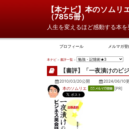
【本ナビ】本のソムリ
（
7855冊
）
人生を変えるほど感動する本を
プロフィール
メルマガ登
本ナビ
>
書評一覧
>
【書評】「一夜漬けのビジ
2010/03/20公開
2024/06/10
本のソムリエ
[PR]