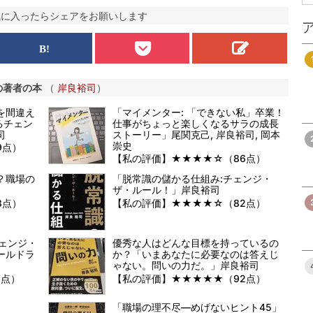
気に入ったらシェアをお願いします
の著者の本
（
岸良裕司
）
を間違え
「マイメンター: 「できない私」卒業！
るチェン
仕事がちょっと楽しくなるサラの成長
司
ストーリー」尾関克己, 岸良裕司, 岡本
崇史
9点）
【私の評価】★★★★☆（86点）
？職場の
「脱常識の儲かる仕組み:チェンジ・
ザ・ルール！」岸良裕司
8点）
【私の評価】★★★★☆（82点）
チェンジ・
優秀な人はどんな目標を持っているの
ールドラ
か？「いまあなたに必要なのは答えじ
ゃない。問いの力だ。」岸良裕司
1点）
【私の評価】★★★★★（92点）
「職場の理不尽―めげないヒント45」