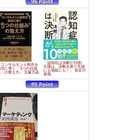
「認知症は決断が10割
「コンサルタント商売を
介護は、決断次第で天国
成功に導く 「5つの仕組
にも地獄にも！」 長谷川
み」の整え方」 五藤万晶
嘉哉