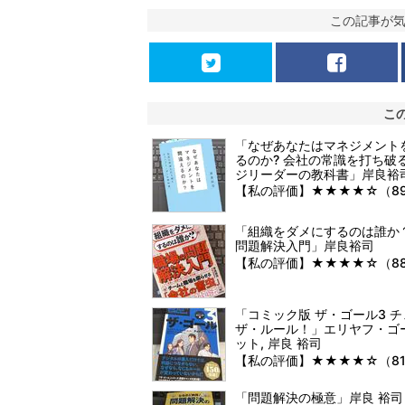
この記事が
こ
「なぜあなたはマネジメント
るのか? 会社の常識を打ち破
ジリーダーの教科書」岸良裕
【私の評価】★★★★☆（8
「組織をダメにするのは誰か
問題解決入門」岸良裕司
【私の評価】★★★★☆（8
「コミック版 ザ・ゴール3 
ザ・ルール！」エリヤフ・ゴ
ット, 岸良 裕司
【私の評価】★★★★☆（8
「問題解決の極意」岸良 裕司