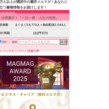
万人以上が購読中の書評メルマガ！あなたに
立つ書籍情報をお届けします！
【独自配信版】
１分間書評！『一日一冊：人生の智恵』
読者数
まぐまぐ24,773人＋独自配信2,544人
発行周期
ほぼ平日刊
登録
解除
>>
バックナンバー
>>
読者の声