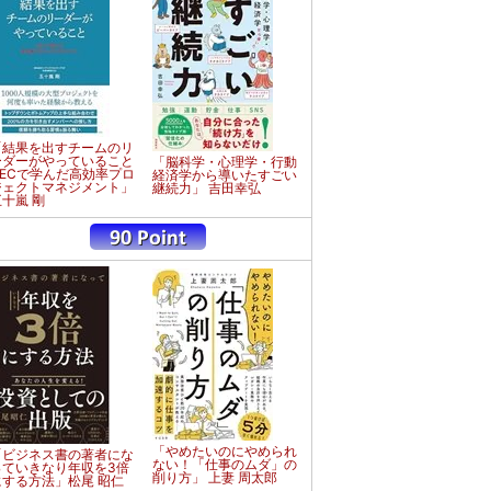
「結果を出すチームのリ
ーダーがやっていること
「脳科学・心理学・行動
NECで学んだ高効率プロ
経済学から導いたすごい
ジェクトマネジメント」
継続力」 吉田幸弘
五十嵐 剛
「やめたいのにやめられ
「ビジネス書の著者にな
ない！「仕事のムダ」の
っていきなり年収を3倍
削り方」 上妻 周太郎
にする方法」松尾 昭仁