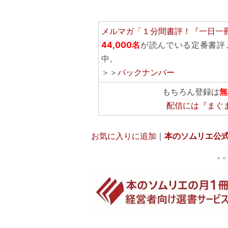
メルマガ「１分間書評！『一日一
44,000名
が読んでいる定番書評
中。
＞＞
バックナンバー
もちろん登録は
無
配信には
『まぐ
お気に入りに追加
｜
本のソムリエ公
＜