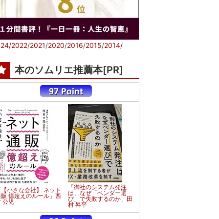
24/
2022
/
2021
/
2020
/
2016
/
2015
/
2014/
本のソムリエ推薦本[PR]
「御社のシステム発注
「【小さな会社】 ネット
は、なぜ「ベンダー選
通販 億超えのルール」西
び」で失敗するのか」田
 公児
村 昇平