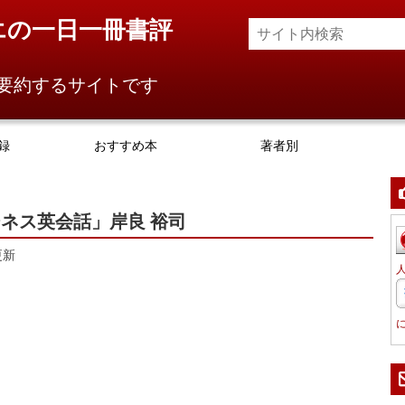
エの一日一冊書評
要約するサイトです
録
おすすめ本
著者別
ネス英会話」岸良 裕司
更新