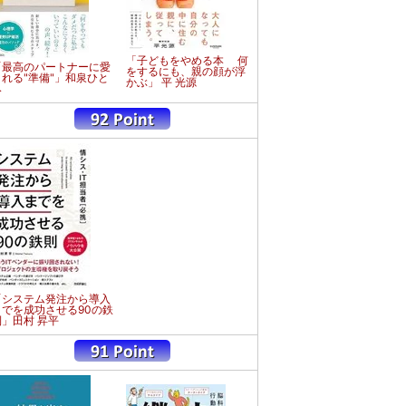
「子どもをやめる本 何
「最高のパートナーに愛
をするにも、親の顔が浮
される"準備"」和泉ひと
かぶ」 平 光源
み
「システム発注から導入
までを成功させる90の鉄
則」田村 昇平