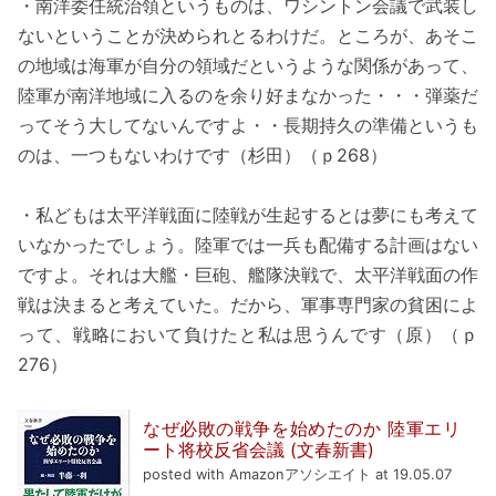
・南洋委任統治領というものは、ワシントン会議で武装し
ないということが決められとるわけだ。ところが、あそこ
の地域は海軍が自分の領域だというような関係があって、
陸軍が南洋地域に入るのを余り好まなかった・・・弾薬だ
ってそう大してないんですよ・・長期持久の準備というも
のは、一つもないわけです（杉田）（ｐ268）
・私どもは太平洋戦面に陸戦が生起するとは夢にも考えて
いなかったでしょう。陸軍では一兵も配備する計画はない
ですよ。それは大艦・巨砲、艦隊決戦で、太平洋戦面の作
戦は決まると考えていた。だから、軍事専門家の貧困によ
って、戦略において負けたと私は思うんです（原）（ｐ
276）
なぜ必敗の戦争を始めたのか 陸軍エリ
ート将校反省会議 (文春新書)
posted with Amazonアソシエイト at 19.05.07