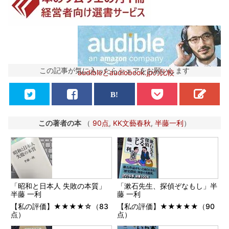
この記事が気に入ったらシェアをお願いします
audibleとaudiobook.jpの比較
この著者の本
（
90点
,
KK文藝春秋
,
半藤一利
）
「昭和と日本人 失敗の本質」
「漱石先生、探偵ぞなもし」半
半藤 一利
藤 一利
【私の評価】★★★★☆（83
【私の評価】★★★★★（90
点）
点）