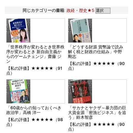
同じカテゴリーの書籍
:
政経・歴史★5
「世界秩序が変わるとき世界秩
「どうする財源 貨幣論で読み
序が変わるとき 新自由主義か
解く税と財政の仕組み」中野
らのゲームチェンジ」齋藤 ジ
剛志
ン
【私の評価】★★★★★（90
【私の評価】★★★★★（91
点）
点）
「60歳からの知っておくべき
「サカナとヤクザ～暴力団の巨
政治学」高橋 洋一
大資金源「密漁ビジネス」を追
う」鈴木智彦
【私の評価】★★★★★（98
点）
【私の評価】★★★★★（90
点）