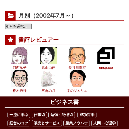
月別（2002年7月～）
書評レビュアー
河西祐子
武山由佳
長谷川嘉宏
enspace
椎木秀行
三角の月
本のソムリエ
ビジネス書
一流に学ぶ
仕事術
勉強・記憶術
成功哲学
経営のコツ
販売とサービス
起業ノウハウ
人間・心理学