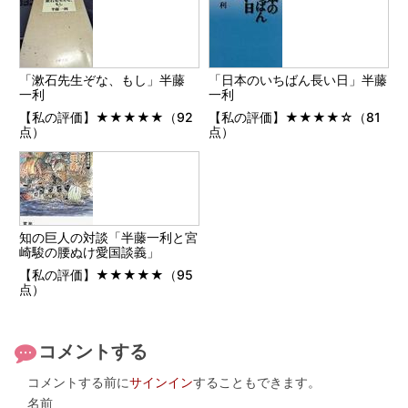
「漱石先生ぞな、もし」半藤
「日本のいちばん長い日」半藤
一利
一利
【私の評価】★★★★★（92
【私の評価】★★★★☆（81
点）
点）
知の巨人の対談「半藤一利と宮
崎駿の腰ぬけ愛国談義」
【私の評価】★★★★★（95
点）
コメントする
コメントする前に
サインイン
することもできます。
名前