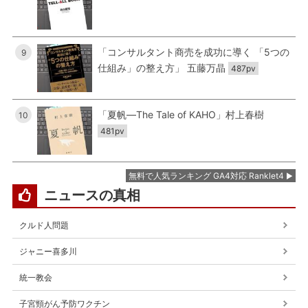
「コンサルタント商売を成功に導く 「5つの
9
仕組み」の整え方」 五藤万晶
487pv
「夏帆―The Tale of KAHO」村上春樹
10
481pv
無料で人気ランキング GA4対応 Ranklet4
ニュースの真相
クルド人問題
ジャニー喜多川
統一教会
子宮頸がん予防ワクチン