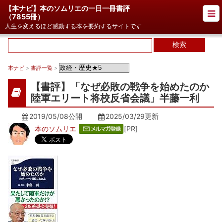
【本ナビ】本のソムリエの一日一冊書評
（
7855冊
）
人生を変えるほど感動する本を要約するサイトです
本ナビ
>
書評一覧
>
【書評】「なぜ必敗の戦争を始めたのか
陸軍エリート将校反省会議」半藤一利
2019/05/08公開
2025/03/29
更新
本のソムリエ
[PR]