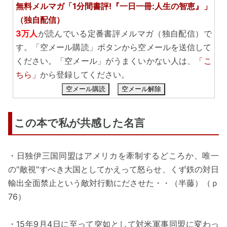
無料メルマガ「1分間書評!『一日一冊:人生の智恵』」
（独自配信）
3万人
が読んでいる定番書評メルマガ（独自配信）で
す。「空メール購読」ボタンから空メールを送信して
ください。「空メール」がうまくいかない人は、
「こ
ちら」
から登録してください。
空メール購読
空メール解除
この本で私が共感した名言
・日独伊三国同盟はアメリカを牽制するどころか、唯一
の"敵視"すべき大国としてかえって怒らせ、くず鉄の対日
輸出全面禁止という敵対行動にださせた・・（半藤）（ｐ
76）
・15年9月4日に至って突如として対米軍事同盟に変わっ