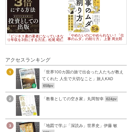
「やめたいのにやめられない！「仕
「ビジネス書の著者になっていきな
事のムダ」の削り方」 上妻 周太郎
り年収を3倍にする方法」松尾 昭仁
アクセスランキング
「世界100カ国の旅で出会った人たちが教え
1
てくれた 人生で大切なこと」旅人KAD
658pv
「教養としての空き家」丸岡智幸
2
624pv
「地図で学ぶ「深読み」世界史」伊藤 敏
3