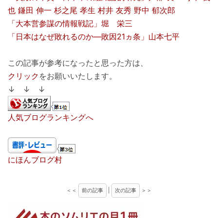
也 鎌田 伸一 杉之尾 孝生 村井 友秀 野中 郁次郎
「大本営参謀の情報戦記」堀 栄三
「日本はなぜ敗れるのか―敗因21ヵ条」山本七平
この記事が参考になったと思った方は、
クリック
をお願いいたします。
↓ ↓ ↓
人気ブログランキングへ
にほんブログ村
＜＜
前の記事
|
次の記事
＞＞