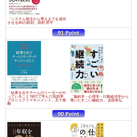
「システム発注から導入までを成功
させる90の鉄則」田村 昇平
「結果を出すチームのリーダーがや
っていること NECで学んだ高効率
「脳科学・心理学・行動経済学から
プロジェクトマネジメント」五十嵐
導いたすごい継続力」 吉田幸弘
剛