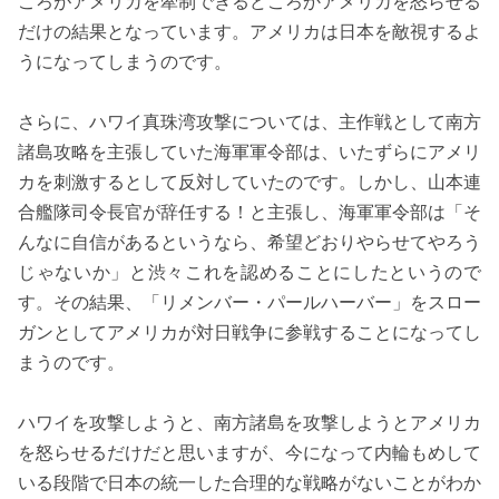
ころがアメリカを牽制できるどころかアメリカを怒らせる
だけの結果となっています。アメリカは日本を敵視するよ
うになってしまうのです。
さらに、ハワイ真珠湾攻撃については、主作戦として南方
諸島攻略を主張していた海軍軍令部は、いたずらにアメリ
カを刺激するとして反対していたのです。しかし、山本連
合艦隊司令長官が辞任する！と主張し、海軍軍令部は「そ
んなに自信があるというなら、希望どおりやらせてやろう
じゃないか」と渋々これを認めることにしたというので
す。その結果、「リメンバー・パールハーバー」をスロー
ガンとしてアメリカが対日戦争に参戦することになってし
まうのです。
ハワイを攻撃しようと、南方諸島を攻撃しようとアメリカ
を怒らせるだけだと思いますが、今になって内輪もめして
いる段階で日本の統一した合理的な戦略がないことがわか