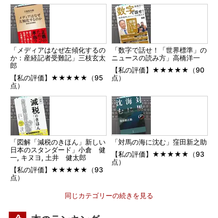
「メディアはなぜ左傾化するの
「数字で話せ！「世界標準」の
か：産経記者受難記」三枝玄太
ニュースの読み方」高橋洋一
郎
【私の評価】★★★★★（90
【私の評価】★★★★★（95
点）
点）
「図解「減税のきほん」新しい
「対馬の海に沈む」窪田新之助
日本のスタンダード」小倉 健
【私の評価】★★★★★（93
一, キヌヨ, 土井 健太郎
点）
【私の評価】★★★★★（93
点）
同じカテゴリーの続きを見る