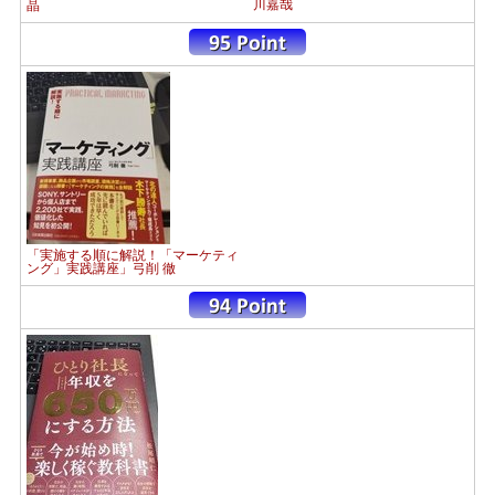
川嘉哉
晶
「実施する順に解説！「マーケティ
ング」実践講座」弓削 徹