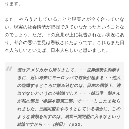
ります。
また、やろうとしていることと現実とが全く合っていな
い、現実の社会情勢が把握できていなかったということな
のでしょう。ただ、下の意見が上に報告されない状況にあ
り、都合の悪い意見は黙殺されたようです。これもまた日
本人らしいといえば、日本人らしいと思いました。
僕はアメリカから帰りまして、・・世界情勢を判断す
るに、近い将来にヨーロッパで戦争が起きる・・他人
の喧嘩するところに踏み込むのは、日本の国策上、適
当でないというのが結論でした・・・樋口季一郎さん
が私の部長（参謀本部第二部）で・・・しこたま叱ら
れました。三国同盟をやろうとしている場合に、この
ような書類を出すのは、結局三国同盟に入るなという
結論ですから・・（杉田）（ｐ30）