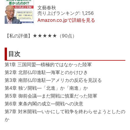
文藝春秋
売り上げランキング: 1,256
Amazon.co.jpで詳細を見る
【私の評価】★★★★★（90点）
目次
第1章 三国同盟―積極的ではなかった陸軍
第2章 北部仏印進駐―海軍とのかけひき
第3章 南部仏印進駐―アメリカの反応を見誤る
第4章 独ソ開戦―「北進」か「南進」か
第5章 御前会議―まだ開戦に慎重だった陸軍
第6章 東条内閣の成立―開戦への決意
第7章 対米開戦―いかにして戦争を終わらせようとしたの
か