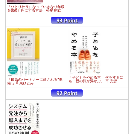
「ひとり社長になっていきなり年収
を650万円にする方法」松尾 昭仁
「子どもをやめる本 何をするに
「最高のパートナーに愛される"準
も、親の顔が浮かぶ」 平 光源
備"」和泉ひとみ