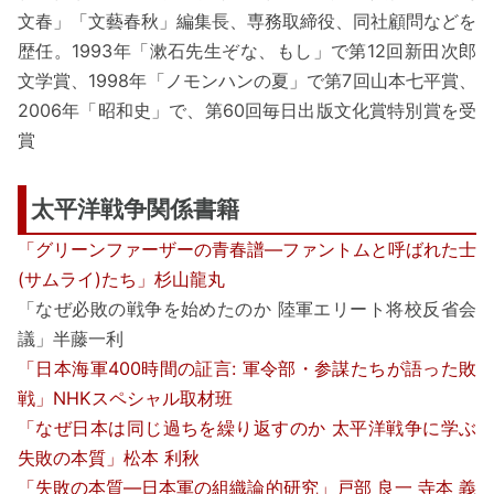
文春」「文藝春秋」編集長、専務取締役、同社顧問などを
歴任。1993年「漱石先生ぞな、もし」で第12回新田次郎
文学賞、1998年「ノモンハンの夏」で第7回山本七平賞、
2006年「昭和史」で、第60回毎日出版文化賞特別賞を受
賞
太平洋戦争関係書籍
「グリーンファーザーの青春譜―ファントムと呼ばれた士
(サムライ)たち」杉山龍丸
「なぜ必敗の戦争を始めたのか 陸軍エリート将校反省会
議」半藤一利
「日本海軍400時間の証言: 軍令部・参謀たちが語った敗
戦」NHKスペシャル取材班
「なぜ日本は同じ過ちを繰り返すのか 太平洋戦争に学ぶ
失敗の本質」松本 利秋
「失敗の本質―日本軍の組織論的研究」戸部 良一 寺本 義