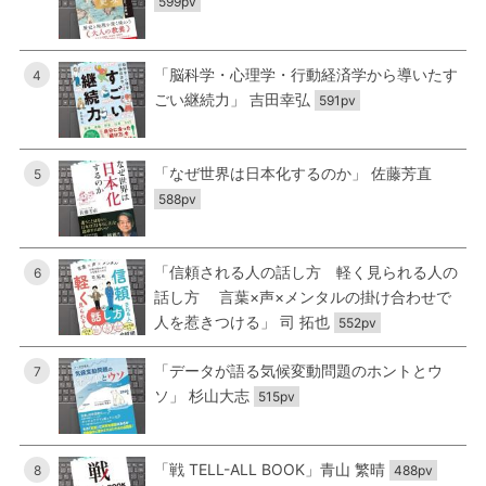
599pv
「脳科学・心理学・行動経済学から導いたす
4
ごい継続力」 吉田幸弘
591pv
「なぜ世界は日本化するのか」 佐藤芳直
5
588pv
「信頼される人の話し方 軽く見られる人の
6
話し方 言葉×声×メンタルの掛け合わせで
人を惹きつける」 司 拓也
552pv
「データが語る気候変動問題のホントとウ
7
ソ」 杉山大志
515pv
「戦 TELL-ALL BOOK」青山 繁晴
8
488pv