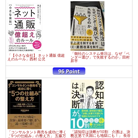
「御社のシステム発注は、なぜ「ベ
「【小さな会社】 ネット通販 億超
ンダー選び」で失敗するのか」田村
えのルール」西村 公児
昇平
「認知症は決断が10割 介護は、決
「コンサルタント商売を成功に導く
断次第で天国にも地獄にも！」 長谷
「5つの仕組み」の整え方」 五藤万