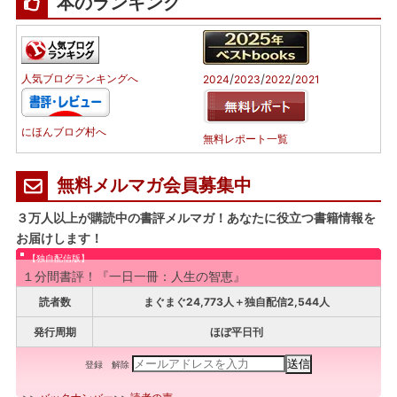
本のランキング
/
/
/
人気ブログランキングへ
2024
2023
2022
2021
にほんブログ村へ
無料レポート一覧
無料メルマガ会員募集中
３万人以上が購読中の書評メルマガ！あなたに役立つ書籍情報を
お届けします！
【独自配信版】
１分間書評！『一日一冊：人生の智恵』
読者数
まぐまぐ24,773人＋独自配信2,544人
発行周期
ほぼ平日刊
登録
解除