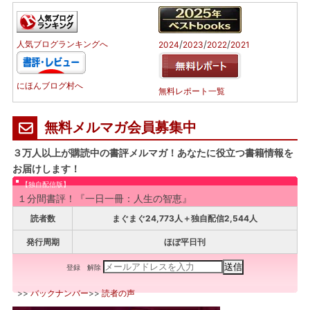
/
/
/
人気ブログランキングへ
2024
2023
2022
2021
にほんブログ村へ
無料レポート一覧
無料メルマガ会員募集中
３万人以上が購読中の書評メルマガ！あなたに役立つ書籍情報を
お届けします！
【独自配信版】
１分間書評！『一日一冊：人生の智恵』
読者数
まぐまぐ24,773人＋独自配信2,544人
発行周期
ほぼ平日刊
登録
解除
>>
バックナンバー
>>
読者の声