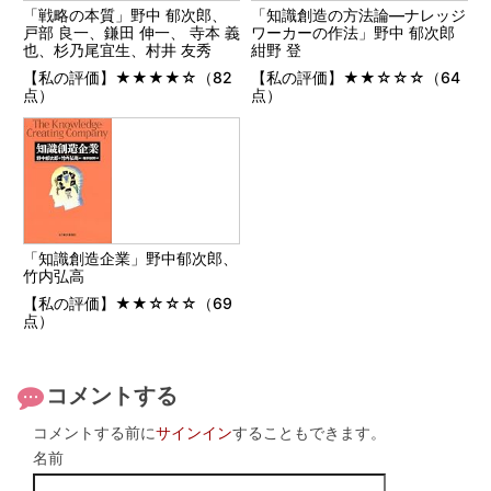
「知識創造の方法論―ナレッジ
「戦略の本質」野中 郁次郎、
ワーカーの作法」野中 郁次郎
戸部 良一、鎌田 伸一、 寺本 義
紺野 登
也、杉乃尾宜生、村井 友秀
【私の評価】★★☆☆☆（64
【私の評価】★★★★☆（82
点）
点）
「知識創造企業」野中郁次郎、
竹内弘高
【私の評価】★★☆☆☆（69
点）
コメントする
コメントする前に
サインイン
することもできます。
名前