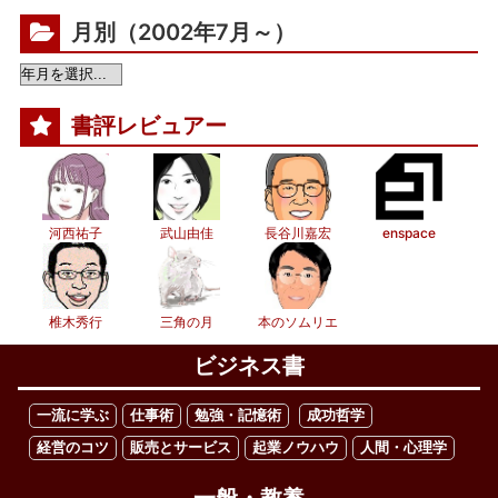
月別（2002年7月～）
書評レビュアー
河西祐子
武山由佳
長谷川嘉宏
enspace
椎木秀行
三角の月
本のソムリエ
ビジネス書
一流に学ぶ
仕事術
勉強・記憶術
成功哲学
経営のコツ
販売とサービス
起業ノウハウ
人間・心理学