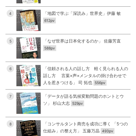
「地図で学ぶ「深読み」世界史」伊藤 敏
4
612pv
「なぜ世界は日本化するのか」 佐藤芳直
5
588pv
「信頼される人の話し方 軽く見られる人の
6
話し方 言葉×声×メンタルの掛け合わせで
人を惹きつける」 司 拓也
556pv
「データが語る気候変動問題のホントとウ
7
ソ」 杉山大志
529pv
「コンサルタント商売を成功に導く 「5つの
8
仕組み」の整え方」 五藤万晶
493pv