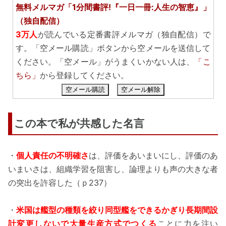
無料メルマガ「1分間書評!『一日一冊:人生の智恵』」
（独自配信）
3万人
が読んでいる定番書評メルマガ（独自配信）で
す。「空メール購読」ボタンから空メールを送信して
ください。「空メール」がうまくいかない人は、
「こ
ちら」
から登録してください。
空メール購読
空メール解除
この本で私が共感した名言
・
個人責任の不明確さ
は、評価をあいまいにし、評価のあ
いまいさは、組織学習を阻害し、論理よりも声の大きな者
の突出を許容した（ｐ237）
・
米国は艦型の種類を絞り同型艦をできるかぎり長期間設
計変更しないで大量生産方式でつくる
ことに力を注い