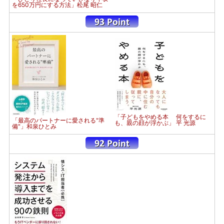
を650万円にする方法」松尾 昭仁
「子どもをやめる本 何をするに
「最高のパートナーに愛される"準
も、親の顔が浮かぶ」 平 光源
備"」和泉ひとみ