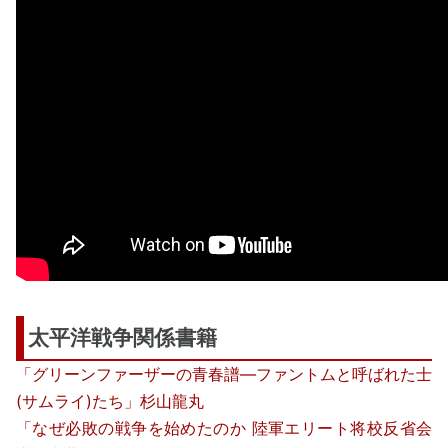
太平洋戦争関係書籍
「グリーンファーザーの青春譜―ファントムと呼ばれた士
(サムライ)たち」杉山龍丸
「なぜ必敗の戦争を始めたのか 陸軍エリート将校反省会