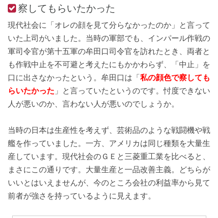
察してもらいたかった
現代社会に「オレの顔を見て分らなかったのか」と言って
いた上司がいました。当時の軍部でも、インパール作戦の
軍司令官が第十五軍の牟田口司令官を訪れたとき、両者と
も作戦中止を不可避と考えたにもかかわらず、「中止」を
口に出さなかったという。牟田口は「
私の顔色で察しても
らいたかった
」と言っていたというのです。忖度できない
人が悪いのか、言わない人が悪いのでしょうか。
当時の日本は生産性を考えず、芸術品のような戦闘機や戦
艦を作っていました。一方、アメリカは同じ種類を大量生
産しています。現代社会のＧＥと三菱重工業を比べると、
まさにこの通りです。大量生産と一品改善主義。どちらが
いいとはいえませんが、今のところ会社の利益率から見て
前者が強さを持っているように見えます。