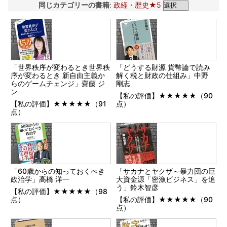
同じカテゴリーの書籍
:
政経・歴史★5
「世界秩序が変わるとき世界秩
「どうする財源 貨幣論で読み
序が変わるとき 新自由主義か
解く税と財政の仕組み」中野
らのゲームチェンジ」齋藤 ジ
剛志
ン
【私の評価】★★★★★（90
【私の評価】★★★★★（91
点）
点）
「60歳からの知っておくべき
「サカナとヤクザ～暴力団の巨
政治学」高橋 洋一
大資金源「密漁ビジネス」を追
う」鈴木智彦
【私の評価】★★★★★（98
点）
【私の評価】★★★★★（90
点）