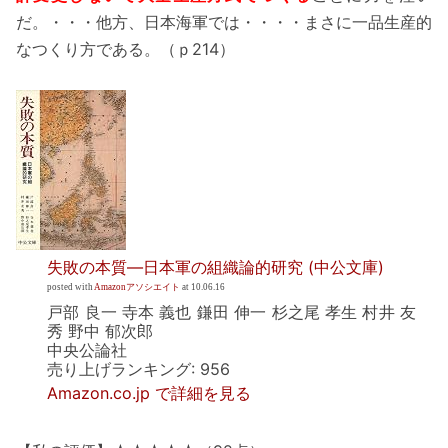
だ。・・・他方、日本海軍では・・・・まさに一品生産的
なつくり方である。（ｐ214）
失敗の本質―日本軍の組織論的研究 (中公文庫)
posted with
Amazonアソシエイト
at 10.06.16
戸部 良一 寺本 義也 鎌田 伸一 杉之尾 孝生 村井 友
秀 野中 郁次郎
中央公論社
売り上げランキング: 956
Amazon.co.jp で詳細を見る