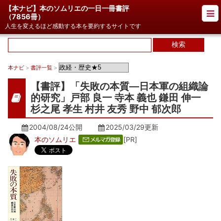
【本ナビ】本のソムリエの一日一冊書評
（
7856冊
）
人生を変えるほど感動する本を要約するサイトです
本ナビ
>
書評一覧
>
【書評】「失敗の本質―日本軍の組織論
的研究」戸部 良一 寺本 義也 鎌田 伸一
杉之尾 孝生 村井 友秀 野中 郁次郎
2004/08/24公開
2025/03/29
更新
本のソムリエ
[PR]