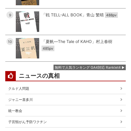
「戦 TELL-ALL BOOK」青山 繁晴
9
488pv
「夏帆―The Tale of KAHO」村上春樹
10
485pv
無料で人気ランキング GA4対応 Ranklet4
ニュースの真相
クルド人問題
ジャニー喜多川
統一教会
子宮頸がん予防ワクチン