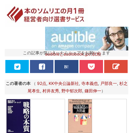
この記事が気に入ったらシェアをお願いします
audibleとaudiobook.jpの比較
この著者の本
（
92点
,
KK中央公論新社
,
寺本義也
,
戸部良一
,
杉之
尾孝生
,
村井友秀
,
野中郁次郎
,
鎌田伸一
）