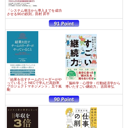
「システム発注から導入までを成功
させる90の鉄則」田村 昇平
「結果を出すチームのリーダーがや
っていること NECで学んだ高効率
「脳科学・心理学・行動経済学から
プロジェクトマネジメント」五十嵐
導いたすごい継続力」 吉田幸弘
剛