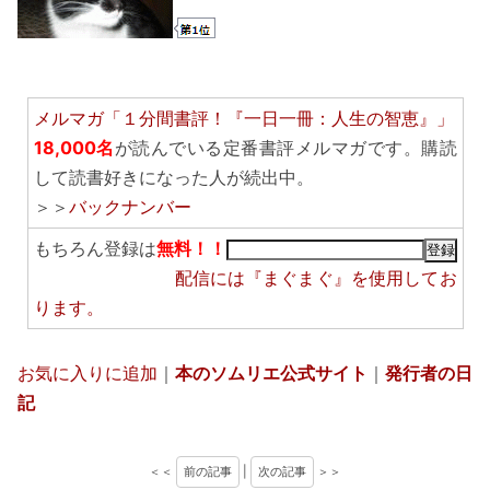
メルマガ「１分間書評！『一日一冊：人生の智恵』」
18,000名
が読んでいる定番書評メルマガです。購読
して読書好きになった人が続出中。
＞＞
バックナンバー
もちろん登録は
無料！！
配信には
『まぐまぐ』
を使用してお
ります。
お気に入りに追加
｜
本のソムリエ公式サイト
｜
発行者の日
記
＜＜
前の記事
|
次の記事
＞＞