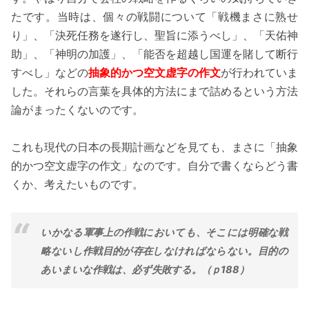
たです。当時は、個々の戦闘について「戦機まさに熟せ
り」、「決死任務を遂行し、聖旨に添うべし」、「天佑神
助」、「神明の加護」、「能否を超越し国運を賭して断行
すべし」などの
抽象的かつ空文虚字の作文
が行われていま
した。それらの言葉を具体的方法にまで詰めるという方法
論がまったくないのです。
これも現代の日本の長期計画などを見ても、まさに「抽象
的かつ空文虚字の作文」なのです。自分で書くならどう書
くか、考えたいものです。
いかなる軍事上の作戦においても、そこには明確な戦
略ないし作戦目的が存在しなければならない。目的の
あいまいな作戦は、必ず失敗する。（ｐ188）