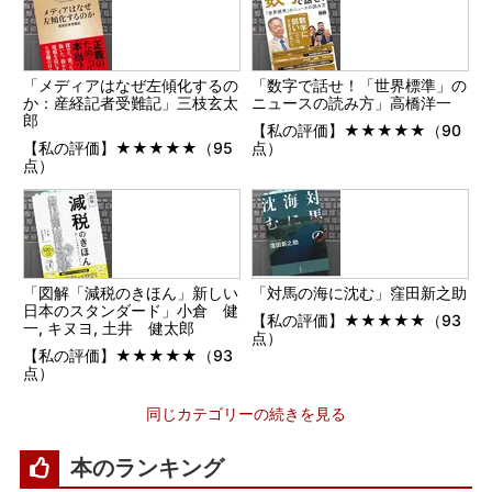
「メディアはなぜ左傾化するの
「数字で話せ！「世界標準」の
か：産経記者受難記」三枝玄太
ニュースの読み方」高橋洋一
郎
【私の評価】★★★★★（90
【私の評価】★★★★★（95
点）
点）
「図解「減税のきほん」新しい
「対馬の海に沈む」窪田新之助
日本のスタンダード」小倉 健
【私の評価】★★★★★（93
一, キヌヨ, 土井 健太郎
点）
【私の評価】★★★★★（93
点）
同じカテゴリーの続きを見る
本のランキング