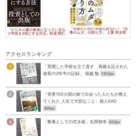
「やめたいのにやめられない！「仕
「ビジネス書の著者になっていきな
事のムダ」の削り方」 上妻 周太郎
り年収を3倍にする方法」松尾 昭仁
アクセスランキング
「荒廃した学校を立て直す 再建を託された
1
校長の2年半の記録」 堀越 勉
1202pv
「世界100カ国の旅で出会った人たちが教え
2
てくれた 人生で大切なこと」旅人KAD
695pv
「教養としての空き家」丸岡智幸
3
632pv