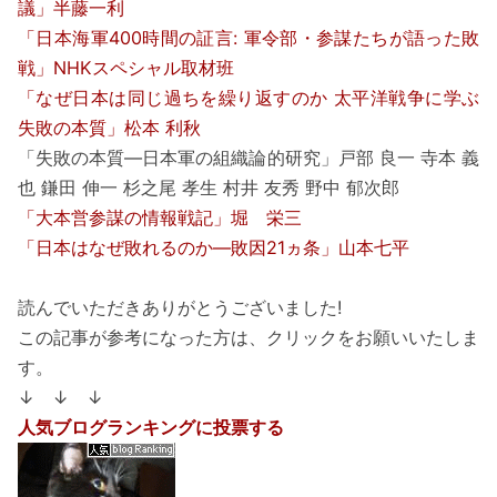
議」半藤一利
「日本海軍400時間の証言: 軍令部・参謀たちが語った敗
戦」NHKスペシャル取材班
「なぜ日本は同じ過ちを繰り返すのか 太平洋戦争に学ぶ
失敗の本質」松本 利秋
「失敗の本質―日本軍の組織論的研究」戸部 良一 寺本 義
也 鎌田 伸一 杉之尾 孝生 村井 友秀 野中 郁次郎
「大本営参謀の情報戦記」堀 栄三
「日本はなぜ敗れるのか―敗因21ヵ条」山本七平
読んでいただきありがとうございました!
この記事が参考になった方は、クリックをお願いいたしま
す。
↓ ↓ ↓
人気ブログランキングに投票する