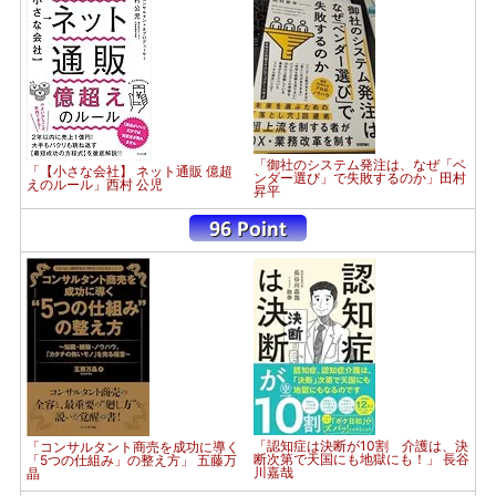
「御社のシステム発注は、なぜ「ベ
「【小さな会社】 ネット通販 億超
ンダー選び」で失敗するのか」田村
えのルール」西村 公児
昇平
「認知症は決断が10割 介護は、決
「コンサルタント商売を成功に導く
断次第で天国にも地獄にも！」 長谷
「5つの仕組み」の整え方」 五藤万
川嘉哉
晶