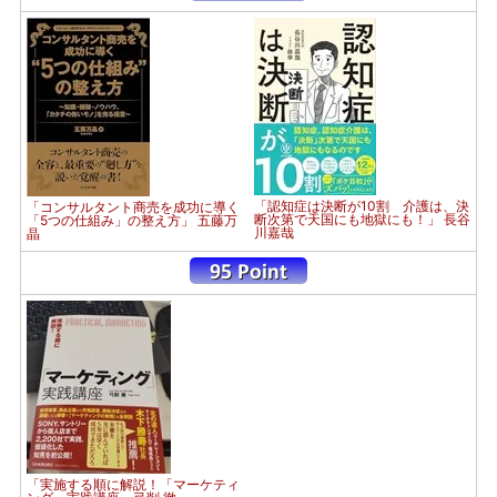
「認知症は決断が10割 介護は、決
「コンサルタント商売を成功に導く
断次第で天国にも地獄にも！」 長谷
「5つの仕組み」の整え方」 五藤万
川嘉哉
晶
「実施する順に解説！「マーケティ