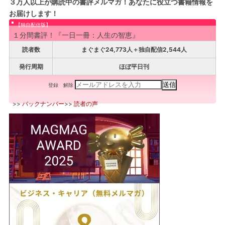
３万人以上が購読中の書評メルマガ！あなたに役立つ書籍情報を
お届けします！
【独自配信版】
１分間書評！『一日一冊：人生の智恵』
読者数
まぐまぐ24,773人＋独自配信2,544人
発行周期
ほぼ平日刊
登録
解除
>>
バックナンバー
>>
読者の声