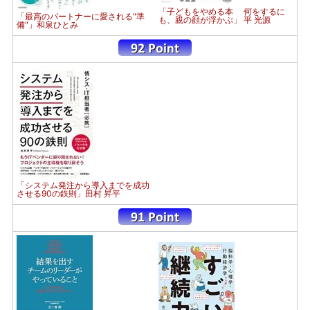
「子どもをやめる本 何をするに
「最高のパートナーに愛される"準
も、親の顔が浮かぶ」 平 光源
備"」和泉ひとみ
「システム発注から導入までを成功
させる90の鉄則」田村 昇平