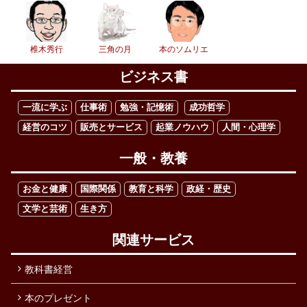
椎木秀行
三角の月
本のソムリエ
ビジネス書
一流に学ぶ
仕事術
勉強・記憶術
成功哲学
経営のコツ
販売とサービス
起業ノウハウ
人間・心理学
一般・教養
お金と健康
国際関係
教育と科学
政経・歴史
文学と芸術
生き方
関連サービス
教科書経営
本のプレゼント