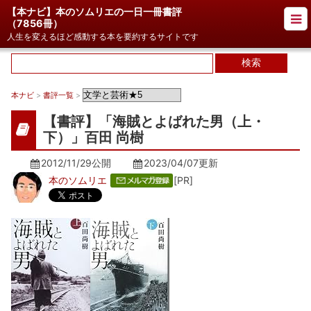
【本ナビ】本のソムリエの一日一冊書評
（
7856冊
）
人生を変えるほど感動する本を要約するサイトです
本ナビ
>
書評一覧
>
【書評】「海賊とよばれた男（上・
下）」百田 尚樹
2012/11/29公開
2023/04/07
更新
本のソムリエ
[PR]