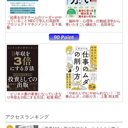
「結果を出すチームのリーダーがや
っていること NECで学んだ高効率
「脳科学・心理学・行動経済学から
プロジェクトマネジメント」五十嵐
導いたすごい継続力」 吉田幸弘
剛
「やめたいのにやめられない！「仕
「ビジネス書の著者になっていきな
事のムダ」の削り方」 上妻 周太郎
り年収を3倍にする方法」松尾 昭仁
アクセスランキング