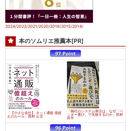
2024/
2022
/
2021
/
2020
/
2016
/
2015
/
2014/
本のソムリエ推薦本[PR]
「御社のシステム発注は、なぜ「ベ
「【小さな会社】 ネット通販 億超
ンダー選び」で失敗するのか」田村
えのルール」西村 公児
昇平