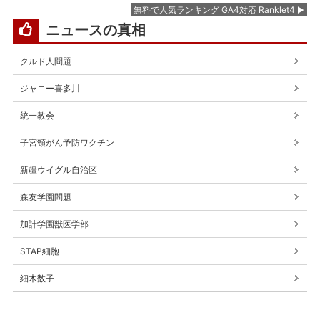
無料で人気ランキング GA4対応 Ranklet4
ニュースの真相
クルド人問題
ジャニー喜多川
統一教会
子宮頸がん予防ワクチン
新疆ウイグル自治区
森友学園問題
加計学園獣医学部
STAP細胞
細木数子