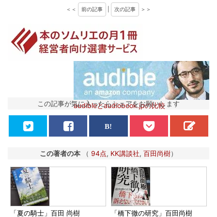
＜＜
前の記事
|
次の記事
＞＞
この記事が気に入ったらシェアをお願いします
audibleとaudiobook.jpの比較
この著者の本
（
94点
,
KK講談社
,
百田尚樹
）
「夏の騎士」百田 尚樹
「橋下徹の研究」百田尚樹