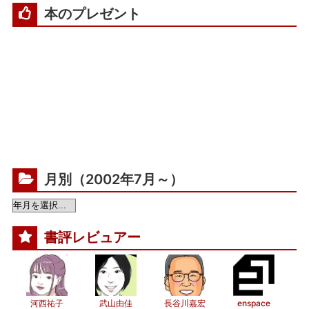
本のプレゼント
月別（2002年7月～）
書評レビュアー
河西祐子
武山由佳
長谷川嘉宏
enspace