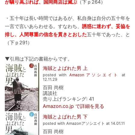
が驕り高ぶれば、国岡商店は滅ぶ
（下ｐ264）
・五十年は長い時間ではあるが、私自身は自分の五十年を
一言で言いあらわせる。すなわち、
誘惑に迷わず、妥協を
排し、人間尊重の信念を貫きとおした
五十年であった、と
（下ｐ291）
▼引用は下記の書籍からです。
海賊とよばれた男 上
posted with
Amazonアソシエイト
at
12.11.29
百田 尚樹
講談社
売り上げランキング: 41
Amazon.co.jp で詳細を見る
海賊とよばれた男 下
posted with Amazonアソシエイト at 14.01.11
百田 尚樹