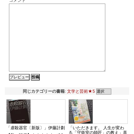
コメント
同じカテゴリーの書籍
:
文学と芸術★5
「虐殺器官〔新版〕」伊藤計劃
「いただきます。 人生が変わ
る「守衛室の師匠」の教え」喜