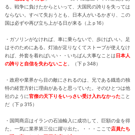
る。戦争に負けたからといって、大国民の誇りを失っては
ならない。すべて失おうとも、日本人がいるかぎり、この
国は必ずや再び立ち上がる日が来る（上ｐ16）
・ガソリンがなければ、車に乗らないで、歩けばいい。足
はそのためにある。灯油が足りなくてストーブが使えなけ
れば、外套を着ればいい・・いちばん大事なことは
日本人
の誇りと自信を失わないこと
。（下ｐ348）
・政府や業界から目の敵にされるのは、兄である鐡造の独
特の経営方針に理由があると思っていた。そのひとつは他
社のように
官僚の天下りをいっさい受け入れなかった
こと
だ（下ｐ315）
・国岡商店はイランの石油輸入に成功して、巨額の金を得
た。一気に業界第三位に躍り出た。・・・ここで
店員たち