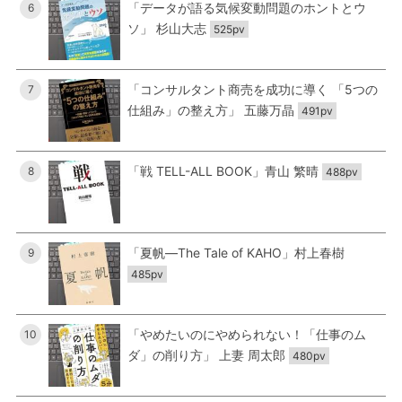
「データが語る気候変動問題のホントとウ
6
ソ」 杉山大志
525pv
「コンサルタント商売を成功に導く 「5つの
7
仕組み」の整え方」 五藤万晶
491pv
「戦 TELL-ALL BOOK」青山 繁晴
8
488pv
「夏帆―The Tale of KAHO」村上春樹
9
485pv
「やめたいのにやめられない！「仕事のム
10
ダ」の削り方」 上妻 周太郎
480pv