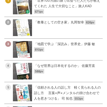
「世界100カ国の旅で出会った人たちが教え
1
てくれた 人生で大切なこと」旅人KAD
671pv
「教養としての空き家」丸岡智幸
2
626pv
「地図で学ぶ「深読み」世界史」伊藤 敏
3
610pv
「なぜ世界は日本化するのか」 佐藤芳直
4
588pv
「信頼される人の話し方 軽く見られる人の
5
話し方 言葉×声×メンタルの掛け合わせで
人を惹きつける」 司 拓也
553pv