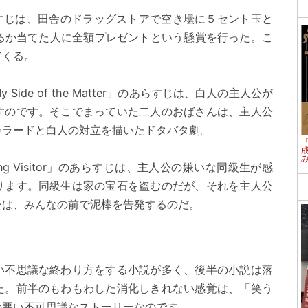
」のあらすじは、田舎のドラッグストアで空き壜に５セント玉と
いるか当てた人に全額プレゼントという懸賞を行った。こ
てくる。
de of the Matter」のあらすじは、白人の主人公が
すのです。そこでまっていた二人のおばさんは、主人公
カラードと白人の対立を描いたドタバタ劇。
ving Visitor」のあらすじは、主人公の嫌いな同級生が感
ります。同級生は家の宝石を盗むのだが、それを主人公
公は、みんなの前で泥棒を告発するのだ。
い不思議な終わり方をする小説が多く、後半の小説は落
た。前半のもわもわした消化しきれない感覚は、「笑う
の悪い不可思議なストーリーなのです。