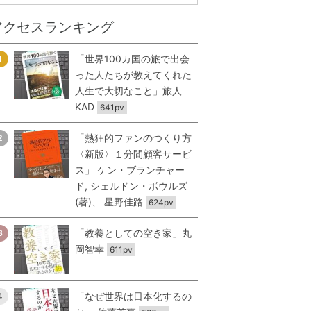
アクセスランキング
「世界100カ国の旅で出会
1
った人たちが教えてくれた
人生で大切なこと」旅人
KAD
641pv
「熱狂的ファンのつくり方
2
〈新版〉１分間顧客サービ
ス」 ケン・ブランチャー
ド, シェルドン・ボウルズ
(著)、 星野佳路
624pv
「教養としての空き家」丸
3
岡智幸
611pv
「なぜ世界は日本化するの
4