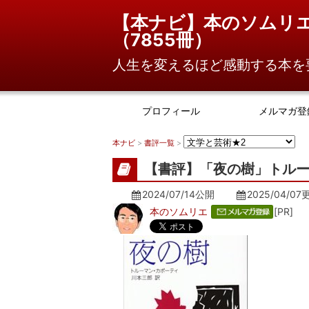
【本ナビ】本のソムリ
（
7855冊
）
人生を変えるほど感動する本を
プロフィール
メルマガ登
本ナビ
>
書評一覧
>
【書評】「夜の樹」トル
2024/07/14公開
2025/04/07
本のソムリエ
[PR]