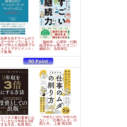
「結果を出すチームのリ
ーダーがやっていること
「脳科学・心理学・行動
NECで学んだ高効率プロ
経済学から導いたすごい
ジェクトマネジメント」
継続力」 吉田幸弘
五十嵐 剛
「やめたいのにやめられ
「ビジネス書の著者にな
ない！「仕事のムダ」の
っていきなり年収を3倍
削り方」 上妻 周太郎
にする方法」松尾 昭仁