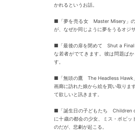
かれるというお話。
■「夢を売る女 Master Mis
が、なぜか同じように夢をうるオジ
■「最後の扉を閉めて Shut a Fi
な若者がでてきます。彼は問題ばか
す。
■「無頭の鷹 The Headless
画廊に訪れた娘から絵を買い取ります
て欲しいと訊きます。
■「誕生日の子どもたち Children o
に十歳の都会の少女、ミス・ボビッ
のだが、悲劇が起こる。