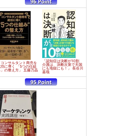
「認知症は決断が10割
「コンサルタント商売を
介護は、決断次第で天国
成功に導く 「5つの仕組
にも地獄にも！」 長谷川
み」の整え方」 五藤万晶
嘉哉