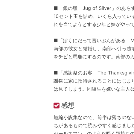
■「銀の壜 Jug of Silver
10セント玉を詰め、いくら入って
れを当てようとする少年と妹がやっ
■「ぼくにだって言いぶんがある My Si
南部の彼女と結婚し、南部へ引っ越
をチビと馬鹿にするのです。南部の
■「感謝祭のお客 The Thanksgi
謝祭に家に招待されることにはじま
は見てしまう。同級生を嫌いな主人
感想
短編小説集なので、前半は落ちのな
ちがあるもので読みやすく感じまし
セールスマン」のような暗く気持ち