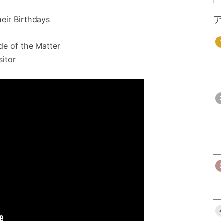
r Birthdays
 the Matter
itor