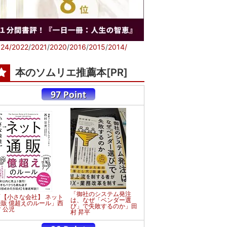
24/
2022
/
2021
/
2020
/
2016
/
2015
/
2014/
本のソムリエ推薦本[PR]
「御社のシステム発注
「【小さな会社】 ネット
は、なぜ「ベンダー選
通販 億超えのルール」西
び」で失敗するのか」田
 公児
村 昇平