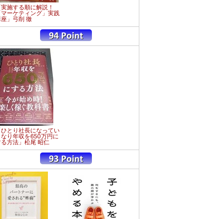
「実施する順に解説！
「マーケティング」実践
講座」弓削 徹
「ひとり社長になってい
きなり年収を650万円に
する方法」松尾 昭仁