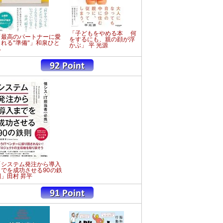
「子どもをやめる本 何
「最高のパートナーに愛
をするにも、親の顔が浮
される"準備"」和泉ひと
かぶ」 平 光源
み
「システム発注から導入
までを成功させる90の鉄
則」田村 昇平