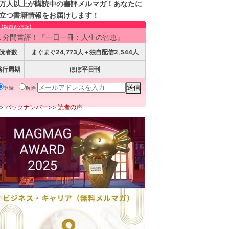
万人以上が購読中の書評メルマガ！あなたに
立つ書籍情報をお届けします！
【独自配信版】
１分間書評！『一日一冊：人生の智恵』
読者数
まぐまぐ24,773人＋独自配信2,544人
発行周期
ほぼ平日刊
登録
解除
>>
バックナンバー
>>
読者の声