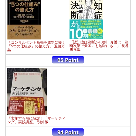
「認知症は決断が10割 介護は、決
「コンサルタント商売を成功に導く
断次第で天国にも地獄にも！」 長谷
「5つの仕組み」の整え方」 五藤万
川嘉哉
晶
「実施する順に解説！「マーケティ
ング」実践講座」弓削 徹