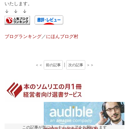
いたします。
↓ ↓ ↓
ブログランキング
／
にほんブログ村
＜＜
前の記事
|
次の記事
＞＞
この記事が気に入ったらシェアをお願いします
audibleとaudiobook.jpの比較