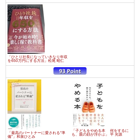
「ひとり社長になっていきなり年収
を650万円にする方法」松尾 昭仁
「子どもをやめる本 何をするに
「最高のパートナーに愛される"準
も、親の顔が浮かぶ」 平 光源
備"」和泉ひとみ