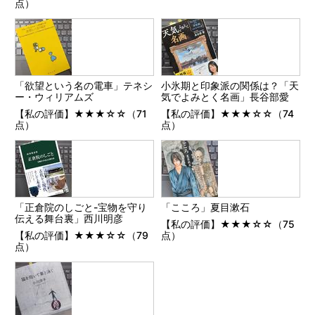
点）
「欲望という名の電車」テネシ
小氷期と印象派の関係は？「天
ー・ウィリアムズ
気でよみとく名画」長谷部愛
【私の評価】★★★☆☆（71
【私の評価】★★★☆☆（74
点）
点）
「正倉院のしごと-宝物を守り
「こころ」夏目漱石
伝える舞台裏」西川明彦
【私の評価】★★★☆☆（75
【私の評価】★★★☆☆（79
点）
点）