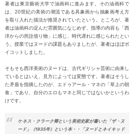
著者は東京藝術大学で油画科に進みます。その油画科で
は、20世紀の美術の潮流である具象画から抽象画考え方
を取り入れた描法が推奨されていたという。ところが、著
者は油画科の淀んだ雰囲気になじめず、指導の内容も「西
洋からの所詮借り物」に感じ、時代遅れに感じられたとい
う。授業ではヌードの課題もありましたが、著者はほぼボ
イコットしました。
そもそも西洋美術のヌードは、古代ギリシャ芸術に由来し
ているとはいえ、見方によっては変態です。著者はそうし
た矛盾を指摘したのが、エドゥアール・マネの「草上の朝
食」であり、自分のエロもマネと同じではないかというわ
けです。
ケネス・クラーク卿という美術史家が書いた「ザ・ヌ
ード」（1935年）という本・・「ヌードとネイキッド