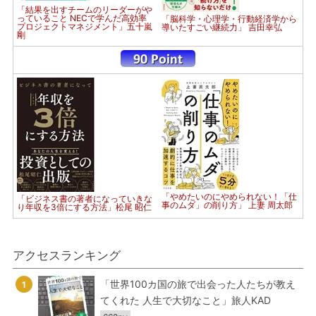
「結果を出すチームのリーダーがや
っていること NECで学んだ高効率
「脳科学・心理学・行動経済学から
プロジェクトマネジメント」五十嵐
導いたすごい継続力」 吉田幸弘
剛
「やめたいのにやめられない！「仕
「ビジネス書の著者になっていきな
事のムダ」の削り方」 上妻 周太郎
り年収を3倍にする方法」松尾 昭仁
アクセスランキング
「世界100カ国の旅で出会った人たちが教え
1
てくれた 人生で大切なこと」旅人KAD