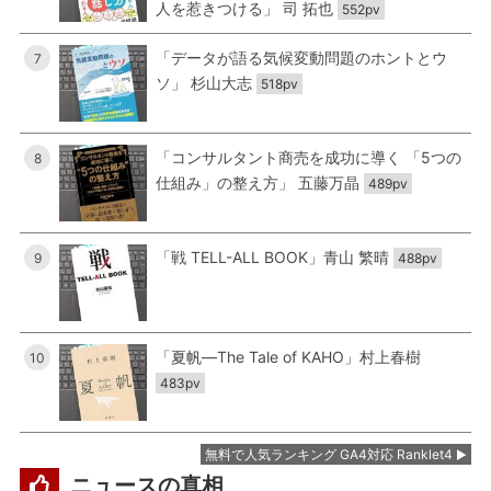
人を惹きつける」 司 拓也
552pv
「データが語る気候変動問題のホントとウ
7
ソ」 杉山大志
518pv
「コンサルタント商売を成功に導く 「5つの
8
仕組み」の整え方」 五藤万晶
489pv
「戦 TELL-ALL BOOK」青山 繁晴
9
488pv
「夏帆―The Tale of KAHO」村上春樹
10
483pv
無料で人気ランキング GA4対応 Ranklet4
ニュースの真相