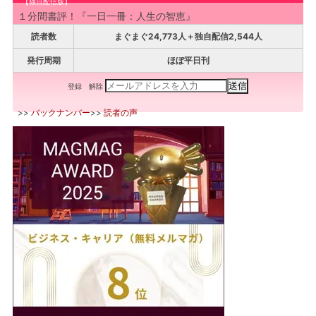
【独自配信版】
１分間書評！『一日一冊：人生の智恵』
読者数
まぐまぐ24,773人＋独自配信2,544人
発行周期
ほぼ平日刊
登録
解除
>>
バックナンバー
>>
読者の声