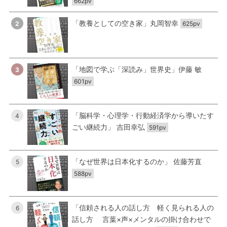
662pv
「教養としての空き家」丸岡智幸
2
625pv
「地図で学ぶ「深読み」世界史」伊藤 敏
3
601pv
「脳科学・心理学・行動経済学から導いたす
4
ごい継続力」 吉田幸弘
591pv
「なぜ世界は日本化するのか」 佐藤芳直
5
588pv
「信頼される人の話し方 軽く見られる人の
6
話し方 言葉×声×メンタルの掛け合わせで