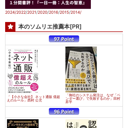
2024/
2022
/
2021
/
2020
/
2016
/
2015
/
2014/
本のソムリエ推薦本[PR]
「御社のシステム発注は、なぜ「ベ
「【小さな会社】 ネット通販 億超
ンダー選び」で失敗するのか」田村
えのルール」西村 公児
昇平