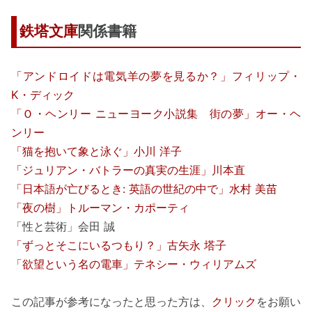
鉄塔文庫
関係書籍
「アンドロイドは電気羊の夢を見るか？」フィリップ・
K・ディック
「Ｏ・ヘンリー ニューヨーク小説集 街の夢」オー・ヘ
ンリー
「猫を抱いて象と泳ぐ」小川 洋子
「ジュリアン・バトラーの真実の生涯」川本直
「日本語が亡びるとき: 英語の世紀の中で」水村 美苗
「夜の樹」トルーマン・カポーティ
「性と芸術」会田 誠
「ずっとそこにいるつもり？」古矢永 塔子
「欲望という名の電車」テネシー・ウィリアムズ
この記事が参考になったと思った方は、
クリック
をお願い