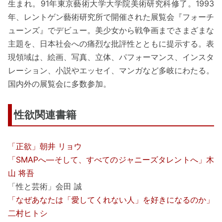
生まれ。91年東京藝術大学大学院美術研究科修了。1993
年、レントゲン藝術研究所で開催された展覧会『フォーチ
ューンズ』でデビュー。美少女から戦争画までさまざまな
主題を、日本社会への痛烈な批評性とともに提示する。表
現領域は、絵画、写真、立体、パフォーマンス、インスタ
レーション、小説やエッセイ、マンガなど多岐にわたる。
国内外の展覧会に多数参加。
性欲関連書籍
「正欲」朝井 リョウ
「SMAPへ―そして、すべてのジャニーズタレントへ」木
山 将吾
「性と芸術」会田 誠
「なぜあなたは「愛してくれない人」を好きになるのか」
二村ヒトシ