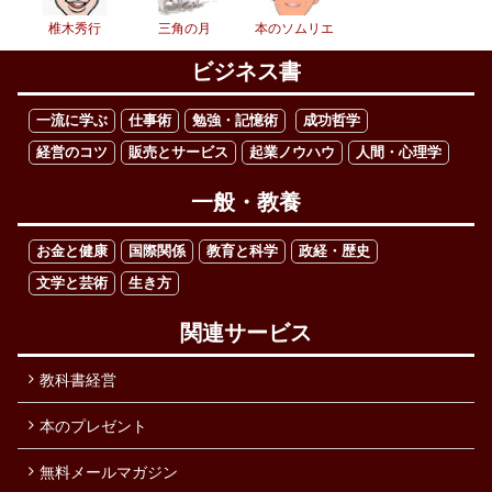
椎木秀行
三角の月
本のソムリエ
ビジネス書
一流に学ぶ
仕事術
勉強・記憶術
成功哲学
経営のコツ
販売とサービス
起業ノウハウ
人間・心理学
一般・教養
お金と健康
国際関係
教育と科学
政経・歴史
文学と芸術
生き方
関連サービス
教科書経営
本のプレゼント
無料メールマガジン