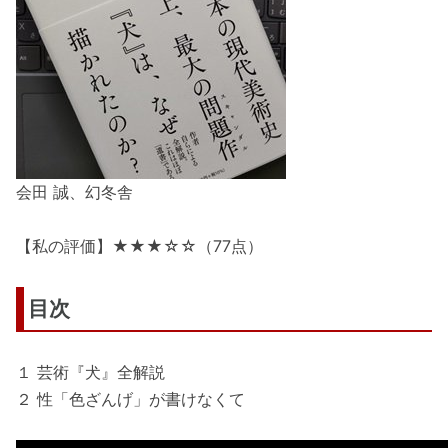
会田 誠、幻冬舎
【私の評価】★★★☆☆（77点）
目次
１ 芸術『犬』全解説
２ 性「色ざんげ」が書けなくて