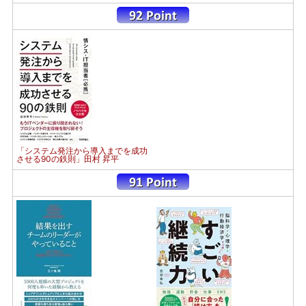
「システム発注から導入までを成功
させる90の鉄則」田村 昇平