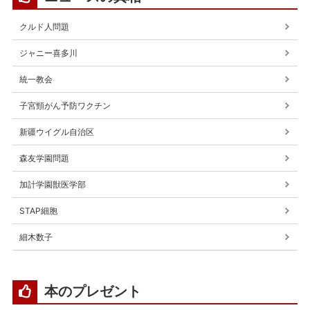
クルド人問題
ジャニー喜多川
統一教会
子宮頸がん予防ワクチン
新疆ウイグル自治区
森友学園問題
加計学園獣医学部
STAP細胞
細木数子
本のプレゼント