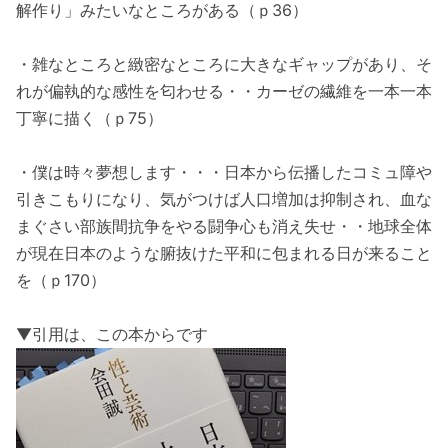
解作り」みたいなところがある（ｐ36）
・雑なところと緻密なところに大きなギャップがあり、そ
れが偏執的な感性を匂わせる・・カーゼの繊維を一本一本
丁寧に描く（ｐ75）
・僕は時々夢想します・・・日本から伝播したコミュ障や
引きこもりになり、気がつけば人口増加は抑制され、血な
まぐさい部族間抗争をやる闘争心も消え失せ・・地球全体
が現在日本のような腑抜けた平和に包まれる日が来ること
を（ｐ170）
▼引用は、この本からです