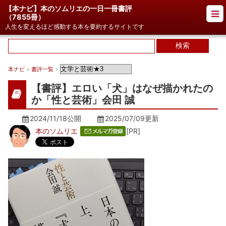
【本ナビ】本のソムリエの一日一冊書評
（
7855冊
）
人生を変えるほど感動する本を要約するサイトです
本ナビ
>
書評一覧
>
【書評】エロい「犬」はなぜ描かれたの
か「性と芸術」会田 誠
2024/11/18公開
2025/07/09
更新
本のソムリエ
[PR]