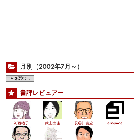
月別（2002年7月～）
書評レビュアー
河西祐子
武山由佳
長谷川嘉宏
enspace