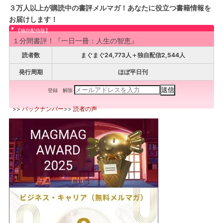
３万人以上が購読中の書評メルマガ！あなたに役立つ書籍情報を
お届けします！
【独自配信版】
１分間書評！『一日一冊：人生の智恵』
読者数
まぐまぐ24,773人＋独自配信2,544人
発行周期
ほぼ平日刊
登録
解除
>>
バックナンバー
>>
読者の声