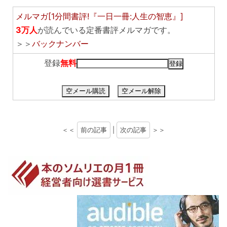
メルマガ[1分間書評!『一日一冊:人生の智恵』]
3万人
が読んでいる定番書評メルマガです。
＞＞
バックナンバー
登録
無料
空メール購読
空メール解除
＜＜
前の記事
|
次の記事
＞＞