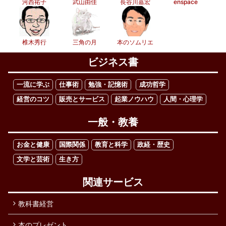
河西祐子
武山由佳
長谷川嘉宏
enspace
椎木秀行
三角の月
本のソムリエ
ビジネス書
一流に学ぶ
仕事術
勉強・記憶術
成功哲学
経営のコツ
販売とサービス
起業ノウハウ
人間・心理学
一般・教養
お金と健康
国際関係
教育と科学
政経・歴史
文学と芸術
生き方
関連サービス
教科書経営
本のプレゼント