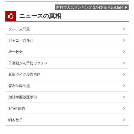
無料で人気ランキング GA4対応 Ranklet4
ニュースの真相
クルド人問題
ジャニー喜多川
統一教会
子宮頸がん予防ワクチン
新疆ウイグル自治区
森友学園問題
加計学園獣医学部
STAP細胞
細木数子