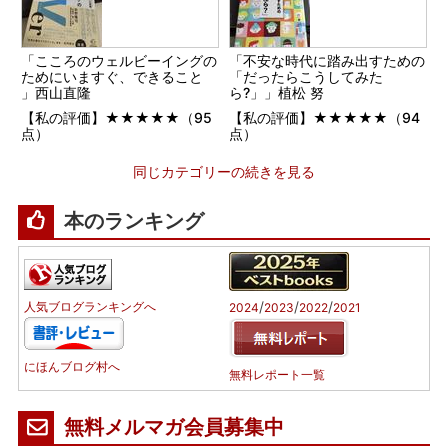
「こころのウェルビーイングの
「不安な時代に踏み出すための
ためにいますぐ、できること
「だったらこうしてみた
」西山直隆
ら?」」植松 努
【私の評価】★★★★★（95
【私の評価】★★★★★（94
点）
点）
同じカテゴリーの続きを見る
本のランキング
/
/
/
人気ブログランキングへ
2024
2023
2022
2021
にほんブログ村へ
無料レポート一覧
無料メルマガ会員募集中