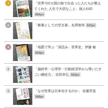
「世界100カ国の旅で出会った人たちが教え
1
てくれた 人生で大切なこと」旅人KAD
664pv
「教養としての空き家」丸岡智幸
2
625pv
「地図で学ぶ「深読み」世界史」伊藤 敏
3
608pv
「脳科学・心理学・行動経済学から導いたす
4
ごい継続力」 吉田幸弘
593pv
「なぜ世界は日本化するのか」 佐藤芳直
5
588pv