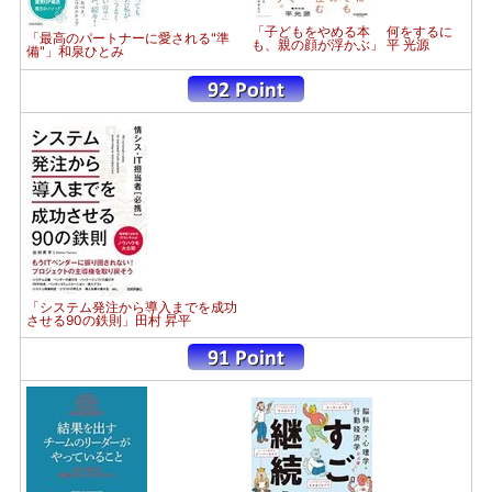
「子どもをやめる本 何をするに
「最高のパートナーに愛される"準
も、親の顔が浮かぶ」 平 光源
備"」和泉ひとみ
「システム発注から導入までを成功
させる90の鉄則」田村 昇平