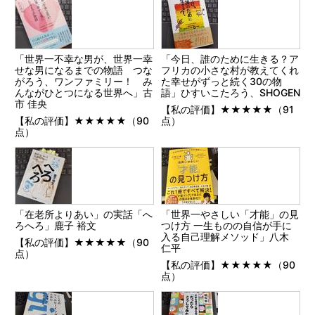
「世界一不幸な男が、世界一幸
「今日、誰のために生きる？ア
せな男になるまでの物語 つな
フリカの小さな村が教えてくれ
がろう、ワンファミリー！ み
た幸せがずっと続く30の物
んながひとつになる世界へ」古
語」ひすいこたろう、SHOGEN
市 佳央
【私の評価】★★★★★（91
【私の評価】★★★★★（90
点）
点）
「在老所よりあい」の実話「へ
「世界一やさしい「才能」の見
ろへろ」鹿子 裕文
つけ方 一生ものの自信が手に
入る自己理解メソッド」八木
【私の評価】★★★★★（90
仁平
点）
【私の評価】★★★★★（90
点）