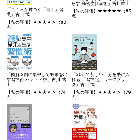
らす 高密度仕事術」古川武士
「こころが片づく「書く」習
【私の評価】★★★★☆（85
慣」古川 武士
点）
【私の評価】★★★★☆（80
点）
「図解 2割に集中して結果を出
「30日で新しい自分を手に入
す習慣術 ハンディ版」古川 武
れる 「習慣化」ワークブッ
士
ク」古川 武士
【私の評価】★★★☆☆（74
【私の評価】★★★☆☆（79
点）
点）