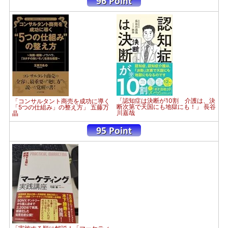
「認知症は決断が10割 介護は、決
「コンサルタント商売を成功に導く
断次第で天国にも地獄にも！」 長谷
「5つの仕組み」の整え方」 五藤万
川嘉哉
晶