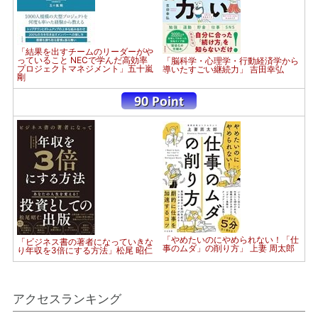
「結果を出すチームのリーダーがや
っていること NECで学んだ高効率
「脳科学・心理学・行動経済学から
プロジェクトマネジメント」五十嵐
導いたすごい継続力」 吉田幸弘
剛
「やめたいのにやめられない！「仕
「ビジネス書の著者になっていきな
事のムダ」の削り方」 上妻 周太郎
り年収を3倍にする方法」松尾 昭仁
アクセスランキング