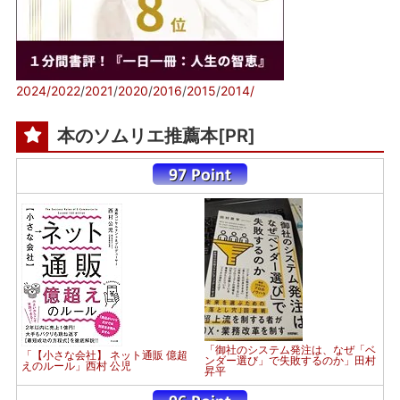
2024/
2022
/
2021
/
2020
/
2016
/
2015
/
2014/
本のソムリエ推薦本[PR]
「御社のシステム発注は、なぜ「ベ
「【小さな会社】 ネット通販 億超
ンダー選び」で失敗するのか」田村
えのルール」西村 公児
昇平