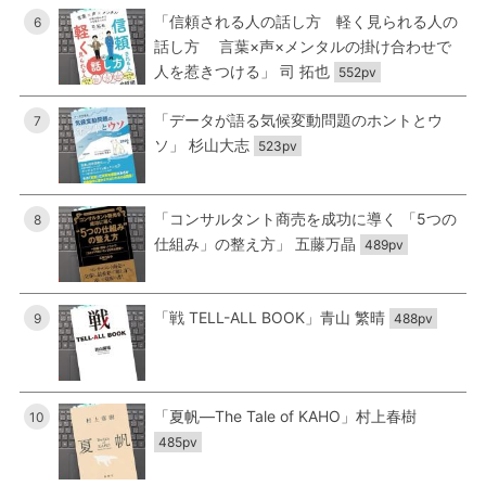
「信頼される人の話し方 軽く見られる人の
6
話し方 言葉×声×メンタルの掛け合わせで
人を惹きつける」 司 拓也
552pv
「データが語る気候変動問題のホントとウ
7
ソ」 杉山大志
523pv
「コンサルタント商売を成功に導く 「5つの
8
仕組み」の整え方」 五藤万晶
489pv
「戦 TELL-ALL BOOK」青山 繁晴
9
488pv
「夏帆―The Tale of KAHO」村上春樹
10
485pv