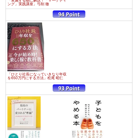
「実施する順に解説！「マーケティ
ング」実践講座」弓削 徹
「ひとり社長になっていきなり年収
を650万円にする方法」松尾 昭仁