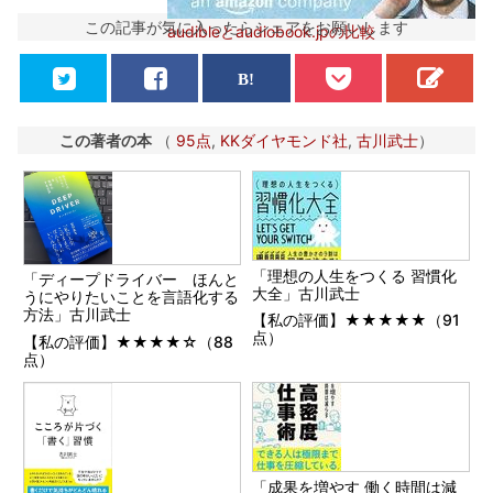
この記事が気に入ったらシェアをお願いします
audibleとaudiobook.jpの比較
この著者の本
（
95点
,
KKダイヤモンド社
,
古川武士
）
「理想の人生をつくる 習慣化
「ディープドライバー ほんと
大全」古川武士
うにやりたいことを言語化する
方法」古川武士
【私の評価】★★★★★（91
点）
【私の評価】★★★★☆（88
点）
「成果を増やす 働く時間は減