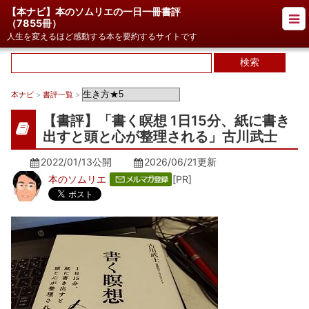
【本ナビ】本のソムリエの一日一冊書評
（
7855冊
）
人生を変えるほど感動する本を要約するサイトです
本ナビ
>
書評一覧
>
【書評】「書く瞑想 1日15分、紙に書き
出すと頭と心が整理される」古川武士
2022/01/13公開
2026/06/21
更新
本のソムリエ
[PR]