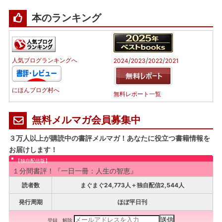
本のランキング
/
/
/
人気ブログランキングへ
2024
2023
2022
2021
にほんブログ村へ
無料レポート一覧
無料メルマガ会員募集中
３万人以上が購読中の書評メルマガ！あなたに役立つ書籍情報を
お届けします！
【独自配信版】
１分間書評！『一日一冊：人生の智恵』
読者数
まぐまぐ24,773人＋独自配信2,544人
発行周期
ほぼ平日刊
登録
解除