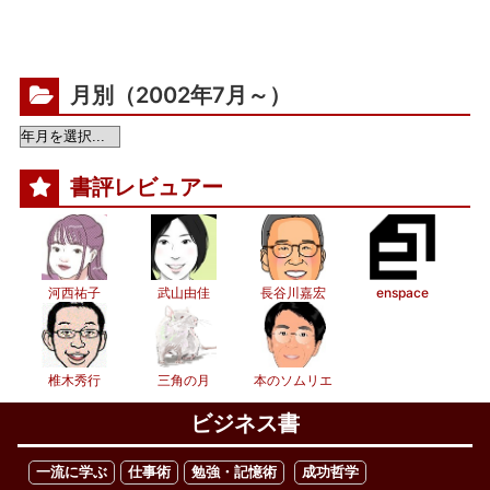
月別（2002年7月～）
書評レビュアー
河西祐子
武山由佳
長谷川嘉宏
enspace
椎木秀行
三角の月
本のソムリエ
ビジネス書
一流に学ぶ
仕事術
勉強・記憶術
成功哲学