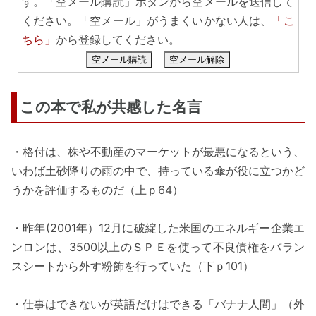
す。「空メール購読」ボタンから空メールを送信して
ください。「空メール」がうまくいかない人は、
「こ
ちら」
から登録してください。
空メール購読
空メール解除
この本で私が共感した名言
・格付は、株や不動産のマーケットが最悪になるという、
いわば土砂降りの雨の中で、持っている傘が役に立つかど
うかを評価するものだ（上ｐ64）
・昨年(2001年）12月に破綻した米国のエネルギー企業エ
ンロンは、3500以上のＳＰＥを使って不良債権をバラン
スシートから外す粉飾を行っていた（下ｐ101）
・仕事はできないが英語だけはできる「バナナ人間」（外