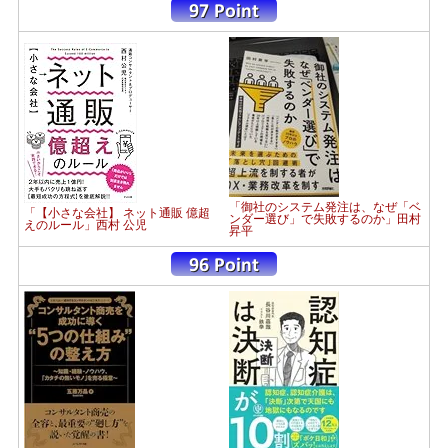
「御社のシステム発注は、なぜ「ベ
「【小さな会社】 ネット通販 億超
ンダー選び」で失敗するのか」田村
えのルール」西村 公児
昇平