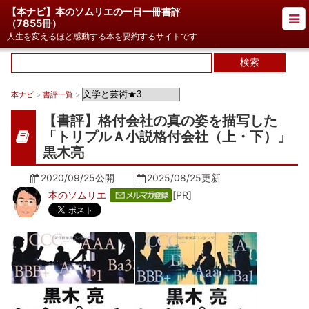
【本ナビ】本のソムリエの一日一冊書評
（
7855冊
）
人生を変えるほど感動する本を要約するサイトです
本ナビ
>
書評一覧
>
【書評】格付会社の真の姿を描写した
「トリプルＡ小説格付会社（上・下）」
黒木亮
2020/09/25公開
2025/08/25
更新
本のソムリエ
[PR]