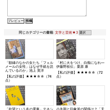
同じカテゴリーの書籍
:
文学と芸術★3
「額縁のなかの女たち「フェル
「村に火をつけ、白痴になれ―
メールの女性」はなぜ手紙を読
伊藤野枝伝」栗原 康
んでいるのか」池上 英洋
【私の評価】★★★☆☆（72
【私の評価】★★★☆☆（74
点）
点）
「欲望という名の電車」テネシ
小氷期と印象派の関係は？「天