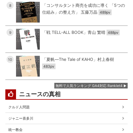
「コンサルタント商売を成功に導く 「5つの
8
仕組み」の整え方」 五藤万晶
489pv
「戦 TELL-ALL BOOK」青山 繁晴
9
488pv
「夏帆―The Tale of KAHO」村上春樹
10
483pv
無料で人気ランキング GA4対応 Ranklet4
ニュースの真相
クルド人問題
ジャニー喜多川
統一教会