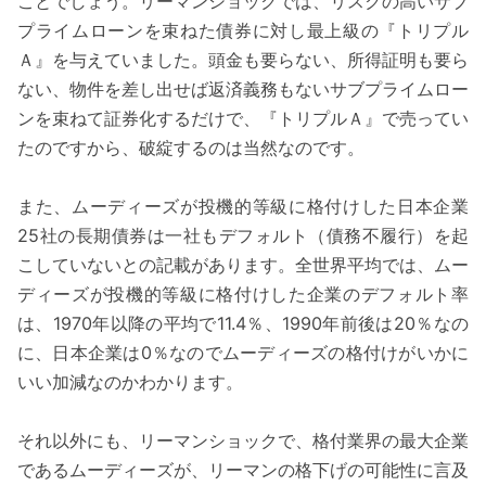
ことでしょう。リーマンショックでは、リスクの高いサブ
プライムローンを束ねた債券に対し最上級の『トリプル
Ａ』を与えていました。頭金も要らない、所得証明も要ら
ない、物件を差し出せば返済義務もないサブプライムロー
ンを束ねて証券化するだけで、『トリプルＡ』で売ってい
たのですから、破綻するのは当然なのです。
また、ムーディーズが投機的等級に格付けした日本企業
25社の長期債券は一社もデフォルト（債務不履行）を起
こしていないとの記載があります。全世界平均では、ムー
ディーズが投機的等級に格付けした企業のデフォルト率
は、1970年以降の平均で11.4％、1990年前後は20％なの
に、日本企業は0％なのでムーディーズの格付けがいかに
いい加減なのかわかります。
それ以外にも、リーマンショックで、格付業界の最大企業
であるムーディーズが、リーマンの格下げの可能性に言及