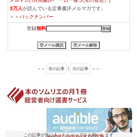
3万人
が読んでいる定番書評メルマガです。
＞＞
バックナンバー
登録
無料
空メール購読
空メール解除
＜＜
前の記事
|
次の記事
＞＞
この記事が気に入ったらシェアをお願いします
audibleとaudiobook.jpの比較