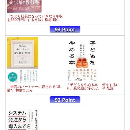
「ひとり社長になっていきなり年収
を650万円にする方法」松尾 昭仁
「子どもをやめる本 何をするに
「最高のパートナーに愛される"準
も、親の顔が浮かぶ」 平 光源
備"」和泉ひとみ