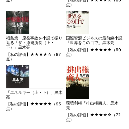
点）
福島第一原発事故を小説で振り
国際資源ビジネスの最前線小説
返る「ザ・原発所長（上・
「世界をこの目で」黒木亮
下）」黒木亮
【私の評価】★★★★★（90
【私の評価】★★★★☆（87
点）
点）
「エネルギー（上・下）」黒木
亮
環境利権「排出権商人」黒木
【私の評価】★★★★★（95
亮
点）
【私の評価】★★★☆☆（72
点）