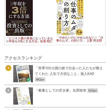
「やめたいのにやめられない！「仕
「ビジネス書の著者になっていきな
事のムダ」の削り方」 上妻 周太郎
り年収を3倍にする方法」松尾 昭仁
アクセスランキング
「世界100カ国の旅で出会った人たちが教え
1
てくれた 人生で大切なこと」旅人KAD
662pv
「教養としての空き家」丸岡智幸
2
625pv