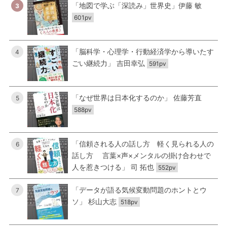
「地図で学ぶ「深読み」世界史」伊藤 敏
3
601pv
「脳科学・心理学・行動経済学から導いたす
4
ごい継続力」 吉田幸弘
591pv
「なぜ世界は日本化するのか」 佐藤芳直
5
588pv
「信頼される人の話し方 軽く見られる人の
6
話し方 言葉×声×メンタルの掛け合わせで
人を惹きつける」 司 拓也
552pv
「データが語る気候変動問題のホントとウ
7
ソ」 杉山大志
518pv