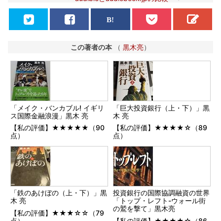
この著者の本
（
黒木亮
）
「メイク・バンカブル! イギリ
「巨大投資銀行（上・下）」黒
ス国際金融浪漫」黒木 亮
木 亮
【私の評価】★★★★★（90
【私の評価】★★★★☆（89
点）
点）
「鉄のあけぼの（上・下）」黒
投資銀行の国際協調融資の世界
木 亮
「トップ・レフト-ウォール街
の鷲を撃て」黒木亮
【私の評価】★★★☆☆（79
点）
【私の評価】★★★★☆（86