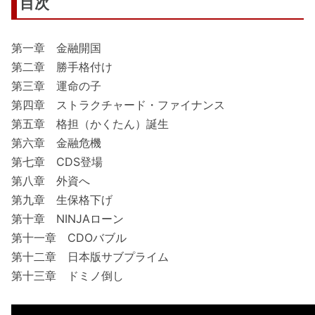
目次
第一章 金融開国
第二章 勝手格付け
第三章 運命の子
第四章 ストラクチャード・ファイナンス
第五章 格担（かくたん）誕生
第六章 金融危機
第七章 CDS登場
第八章 外資へ
第九章 生保格下げ
第十章 NINJAローン
第十一章 CDOバブル
第十二章 日本版サブプライム
第十三章 ドミノ倒し