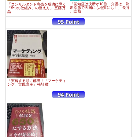
「認知症は決断が10割 介護は、決
「コンサルタント商売を成功に導く
断次第で天国にも地獄にも！」 長谷
「5つの仕組み」の整え方」 五藤万
川嘉哉
晶
「実施する順に解説！「マーケティ
ング」実践講座」弓削 徹