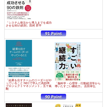
「システム発注から導入までを成功
させる90の鉄則」田村 昇平
「結果を出すチームのリーダーがや
っていること NECで学んだ高効率
「脳科学・心理学・行動経済学から
プロジェクトマネジメント」五十嵐
導いたすごい継続力」 吉田幸弘
剛