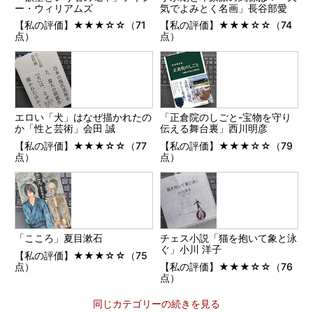
ー・ウィリアムズ
気でよみとく名画」長谷部愛
【私の評価】★★★☆☆（71
【私の評価】★★★☆☆（74
点）
点）
エロい「犬」はなぜ描かれたの
「正倉院のしごと-宝物を守り
か「性と芸術」会田 誠
伝える舞台裏」西川明彦
【私の評価】★★★☆☆（77
【私の評価】★★★☆☆（79
点）
点）
「こころ」夏目漱石
チェス小説「猫を抱いて象と泳
ぐ」小川 洋子
【私の評価】★★★☆☆（75
点）
【私の評価】★★★☆☆（76
点）
同じカテゴリーの続きを見る