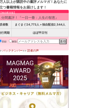
万人以上が購読中の書評メルマガ！あなたに
立つ書籍情報をお届けします！
【独自配信版】
１分間書評！『一日一冊：人生の智恵』
読者数
まぐまぐ24,773人＋独自配信2,544人
発行周期
ほぼ平日刊
登録
解除
>>
バックナンバー
>>
読者の声