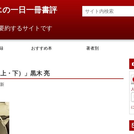
エの一日一冊書評
要約するサイトです
録
おすすめ本
著者別
上・下）」黒木 亮
新