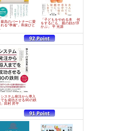
「子どもをやめる本 何
「最高のパートナーに愛
をするにも、親の顔が浮
される"準備"」和泉ひと
かぶ」 平 光源
み
「システム発注から導入
までを成功させる90の鉄
則」田村 昇平