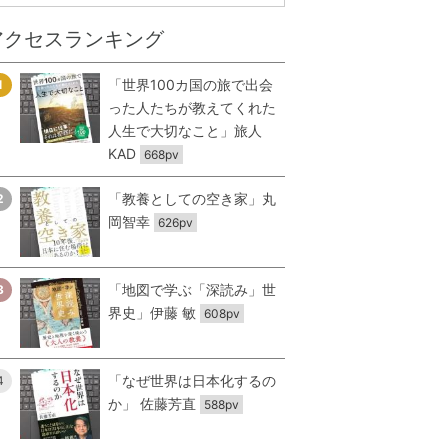
アクセスランキング
「世界100カ国の旅で出会
1
った人たちが教えてくれた
人生で大切なこと」旅人
KAD
668pv
「教養としての空き家」丸
2
岡智幸
626pv
「地図で学ぶ「深読み」世
3
界史」伊藤 敏
608pv
「なぜ世界は日本化するの
4
か」 佐藤芳直
588pv