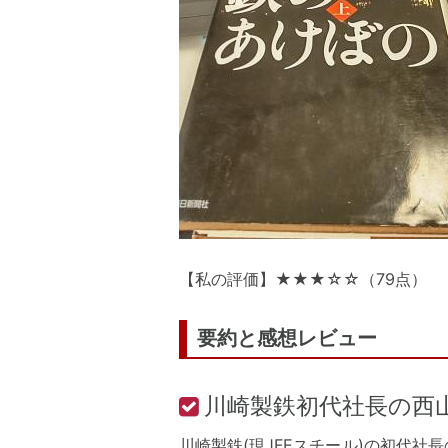
【私の評価】★★★☆☆（79点）
要約と感想レビュー
川崎製鉄初代社長の西
川崎製鉄(現JFEスチール)の初代