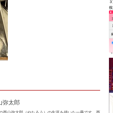
３
役
山弥太郎
社長の西山弥太郎（やたろう）の生涯を描いた一冊です。西