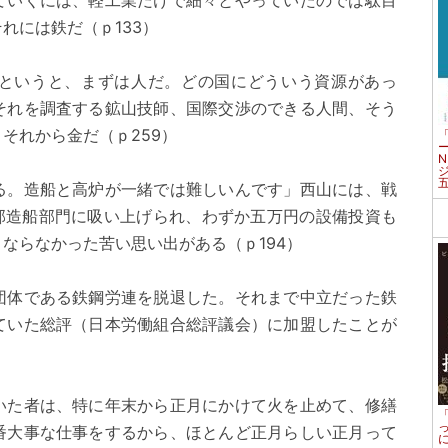
ていくには、軽工業だけで細々とやっていたのでは駄目
れには鉄だ（ｐ133）
というと、まずは人だ。どの国にどういう資源があっ
それを調査する鉱山技師、国際交渉のできる人間、そう
それから金だ（ｐ259）
る。造船と高炉が一緒では難しいんです」西山には、戦
全部造船部門に吸い上げられ、わずか五万円の設備投資も
ならなかった苦い思い出がある（ｐ194）
団体である鉄鋼労連を脱退した。それまで中立だった鉄
ていた総評（日本労働組合総評議会）に加盟したことが
いた者は、特に年末から正月にかけて火を止めて、修繕
番大事な仕事をするから、ほとんど正月らしい正月って