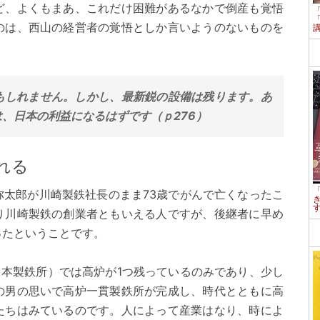
ど、よくもまあ、これだけ困難があるなかで倒産も覚悟
のは、西山の経営者の覚悟としか言いようのないものを
もしれません。しかし、最新鋭の設備は残ります。あ
、日本の利益になるはずです（ｐ276）
れる
弥太郎が川崎製鉄社長のまま73歳でがんで亡くなったこ
り川崎製鉄の創業者ともいえる人ですが、後継者に早め
ったということです。
日本製鉄所）では高炉が1つ残っているのみであり、少し
の男の思いで高炉一貫製鉄所が完成し、時代とともに高
たちはみているのです。人によって産業はなり、時によ