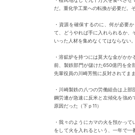
・植民地なしで九千万人を食べさせ
だ。重化学工業への転換が必要だ。そ
・資源を確保するのに、何が必要か
て、どうやれば手に入れられるか、
いった人材を集めなくてはならない。
・溶鉱炉を持つには莫大な金がかか
前、製鉄部門が儲けた650億円を
先輩役員の川崎芳熊に反対されてまま
・川崎製鉄の八つの労働組合は上部
鋼労連が急速に反米と左傾化を強め
原因だった（下ｐ11）
・我々のようにカマの火を預かって
をして火を入れるという、一年で一