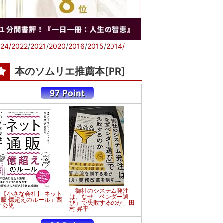
24/
2022
/
2021
/
2020
/
2016
/
2015
/
2014/
本のソムリエ推薦本[PR]
「御社のシステム発注
「【小さな会社】 ネット
は、なぜ「ベンダー選
通販 億超えのルール」西
び」で失敗するのか」田
 公児
村 昇平