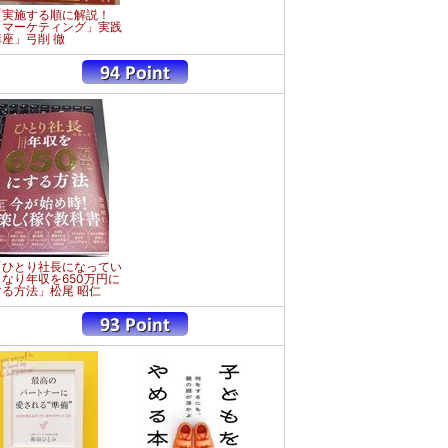
「実施する順に解説！
「マーケティング」実践
講座」弓削 徹
「ひとり社長になってい
きなり年収を650万円に
する方法」松尾 昭仁