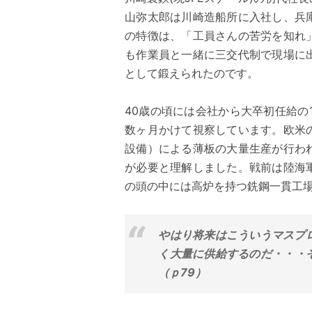
山弥太郎は川崎造船所に入社し、兵
の特徴は、「工員さんの苦労を知れ
も作業員と一緒に三交代制で現場に
として鍛えられたのです。
40歳の頃には会社から大卒初任給の
数ヶ月かけて視察しています。欧米
設備）による薄板の大量生産が行わ
が必要と理解しました。戦前は陸海
の頭の中には高炉を持つ銑鋼一貫工
やはり将来はこういうマスプ
く大量に供給するのだ・・・
（ｐ79）