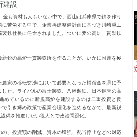
所建設
り、金も資材も人もいない中で、西山は兵庫県で鉄を作り
題に苦労する中で、企業再建整備計画に基づき川崎重工
崎製鉄社長に任命されました。ついに夢の高炉一貫製鉄
。
最新鋭の高炉一貫製鉄所を作ることが、いかに困難を極
た農家の移転交渉において必要となった補償金を県に予
ました。ライバルの富士製鉄、八幡製鉄、日本鋼管の高
進めているのに新規高炉を建設するのは二重投資と反
ンで引き締め政策で産業合理化を進めるなかで、最新鋭
鋭設備を推進したい役人とで政治問題化。
のの、投資額の削減、資本の増強、配当停止などの対応