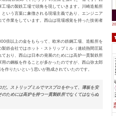
庫工場の製鉄工場で頭角を現していきます。川崎造船所
」という言葉に象徴される現場主義であり、エンジニア
出て作業をしています。西山は現場感覚を持った技術者
20
100倍以上の金をもらって、欧米の鉄鋼工場、造船所を
の製鉄会社ではホット・ストリップミル（連続熱間圧延
れており、西山は日本の発展のためには高炉一貫製鉄所
軍用の鋼板を作ることが多かったのですが、西山弥太郎
場を作りたいという思いが熟成されていたのです。
ロだ。ストリップミルでマスプロをやって、薄板を安
そのためには高炉を持つ一貫製鉄所でなくてはならぬ
村