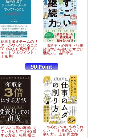
「結果を出すチームのリ
ーダーがやっていること
「脳科学・心理学・行動
NECで学んだ高効率プロ
経済学から導いたすごい
ジェクトマネジメント」
継続力」 吉田幸弘
五十嵐 剛
「やめたいのにやめられ
「ビジネス書の著者にな
ない！「仕事のムダ」の
っていきなり年収を3倍
削り方」 上妻 周太郎
にする方法」松尾 昭仁