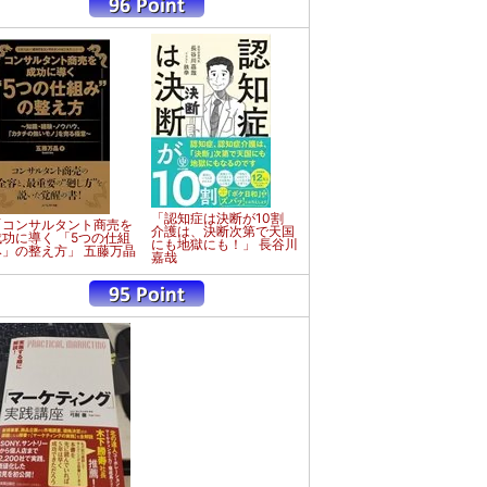
「認知症は決断が10割
「コンサルタント商売を
介護は、決断次第で天国
成功に導く 「5つの仕組
にも地獄にも！」 長谷川
み」の整え方」 五藤万晶
嘉哉