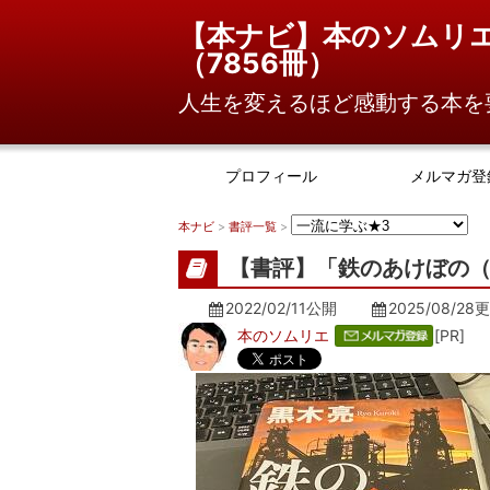
【本ナビ】本のソムリ
（
7856冊
）
人生を変えるほど感動する本を
プロフィール
メルマガ登
本ナビ
>
書評一覧
>
【書評】「鉄のあけぼの（
2022/02/11公開
2025/08/28
更
本のソムリエ
[PR]