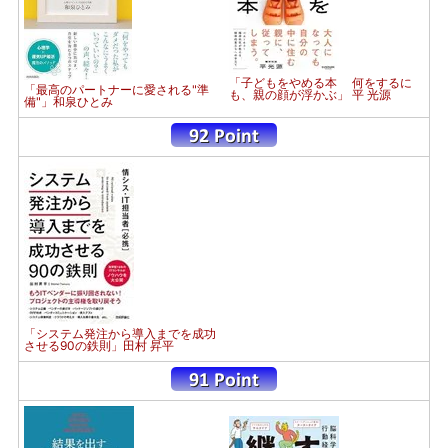
「子どもをやめる本 何をするに
「最高のパートナーに愛される"準
も、親の顔が浮かぶ」 平 光源
備"」和泉ひとみ
「システム発注から導入までを成功
させる90の鉄則」田村 昇平