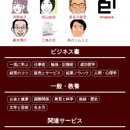
河西祐子
武山由佳
長谷川嘉宏
enspace
椎木秀行
三角の月
本のソムリエ
ビジネス書
一流に学ぶ
仕事術
勉強・記憶術
成功哲学
経営のコツ
販売とサービス
起業ノウハウ
人間・心理学
一般・教養
お金と健康
国際関係
教育と科学
政経・歴史
文学と芸術
生き方
関連サービス