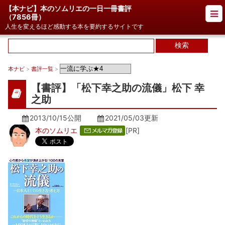
【本ナビ】本のソムリエの一日一冊書評
（
7856冊
）
人生を変えるほど感動する本を要約するサイトです
本ナビ
>
書評一覧
>
【書評】「松下幸之助の流儀」松下 幸
之助
2013/10/15公開
2021/05/03
更新
本のソムリエ
[PR]