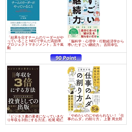
「結果を出すチームのリーダーがや
っていること NECで学んだ高効率
「脳科学・心理学・行動経済学から
プロジェクトマネジメント」五十嵐
導いたすごい継続力」 吉田幸弘
剛
「やめたいのにやめられない！「仕
「ビジネス書の著者になっていきな
事のムダ」の削り方」 上妻 周太郎
り年収を3倍にする方法」松尾 昭仁