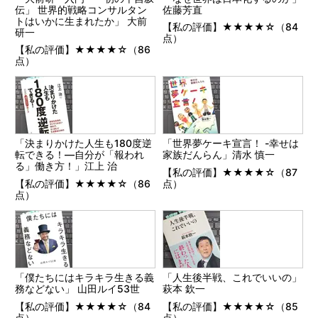
伝」 世界的戦略コンサルタン
佐藤芳直
トはいかに生まれたか」 大前
【私の評価】★★★★☆（84
研一
点）
【私の評価】★★★★☆（86
点）
「決まりかけた人生も180度逆
「世界夢ケーキ宣言！ -幸せは
転できる！―自分が「報われ
家族だんらん」清水 慎一
る」働き方！」江上 治
【私の評価】★★★★☆（87
【私の評価】★★★★☆（86
点）
点）
「僕たちにはキラキラ生きる義
「人生後半戦、これでいいの」
務などない」 山田ルイ53世
萩本 欽一
【私の評価】★★★★☆（84
【私の評価】★★★★☆（85
点）
点）