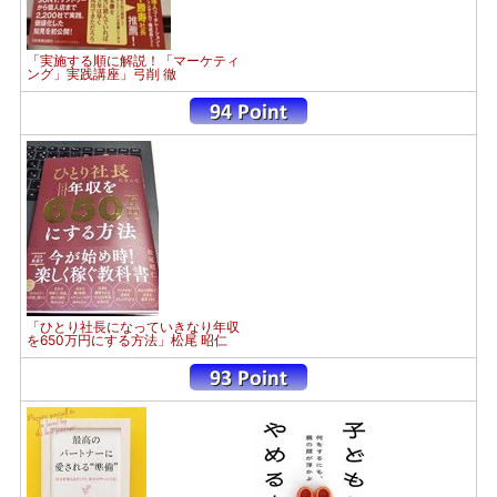
「実施する順に解説！「マーケティ
ング」実践講座」弓削 徹
「ひとり社長になっていきなり年収
を650万円にする方法」松尾 昭仁