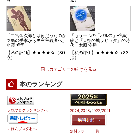
「二宮金次郎とは何だったのか
「もう一つの「バルス」-宮崎
臣民の手本から民主主義者へ」
駿と『天空の城ラピュタ』の時
小澤 祥司
代」木原 浩勝
【私の評価】★★★★☆（80
【私の評価】★★★★☆（83
点）
点）
同じカテゴリーの続きを見る
本のランキング
/
/
/
人気ブログランキングへ
2024
2023
2022
2021
にほんブログ村へ
無料レポート一覧