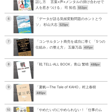
話し方 言葉×声×メンタルの掛け合わせで
人を惹きつける」 司 拓也
553pv
「データが語る気候変動問題のホントとウ
6
ソ」 杉山大志
525pv
「コンサルタント商売を成功に導く 「5つの
7
仕組み」の整え方」 五藤万晶
491pv
「戦 TELL-ALL BOOK」青山 繁晴
8
488pv
「夏帆―The Tale of KAHO」村上春樹
9
485pv
「やめたいのにやめられない！「仕事のム
10