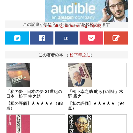
この記事が気に入ったらシェアをお願いします
audibleとaudiobook.jpの比較
この著者の本
（
松下幸之助
）
「私の夢・日本の夢 21世紀の
「松下幸之助 叱られ問答」木
日本」松下 幸之助
野 親之
【私の評価】★★★★☆（88
【私の評価】★★★★★（94
点）
点）