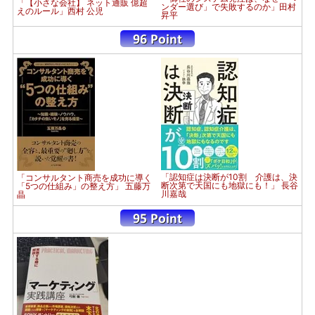
「【小さな会社】 ネット通販 億超
ンダー選び」で失敗するのか」田村
えのルール」西村 公児
昇平
「認知症は決断が10割 介護は、決
「コンサルタント商売を成功に導く
断次第で天国にも地獄にも！」 長谷
「5つの仕組み」の整え方」 五藤万
川嘉哉
晶