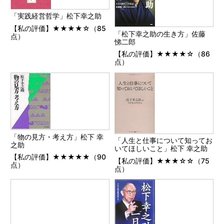
「実践経営哲学」松下幸之助
【私の評価】★★★★☆（85
「松下幸之助の生き方」佐藤
点）
悌二郎
【私の評価】★★★★☆（86
点）
「物の見方・考え方」松下 幸
「人生と仕事について知ってお
之助
いてほしいこと」松下 幸之助
【私の評価】★★★★★（90
【私の評価】★★★☆☆（75
点）
点）