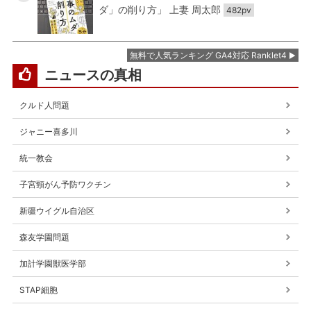
ダ」の削り方」 上妻 周太郎
482pv
無料で人気ランキング GA4対応 Ranklet4
ニュースの真相
クルド人問題
ジャニー喜多川
統一教会
子宮頸がん予防ワクチン
新疆ウイグル自治区
森友学園問題
加計学園獣医学部
STAP細胞