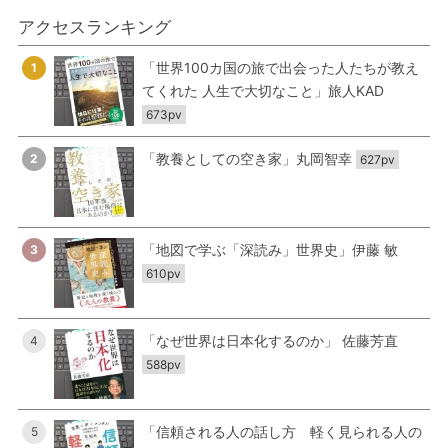
アクセスランキング
「世界100カ国の旅で出会った人たちが教え
1
てくれた 人生で大切なこと」旅人KAD
673pv
「教養としての空き家」丸岡智幸
2
627pv
「地図で学ぶ「深読み」世界史」伊藤 敏
3
610pv
「なぜ世界は日本化するのか」 佐藤芳直
4
588pv
「信頼される人の話し方 軽く見られる人の
5