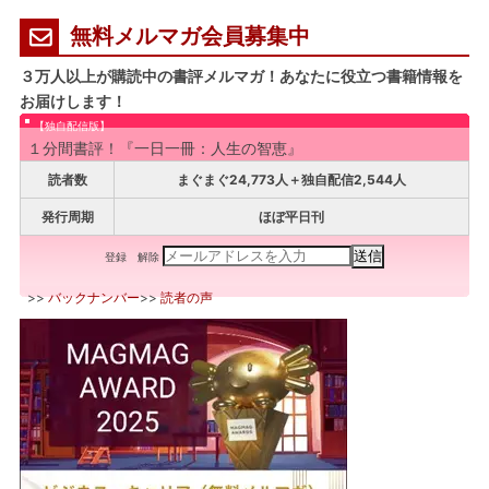
無料メルマガ会員募集中
３万人以上が購読中の書評メルマガ！あなたに役立つ書籍情報を
お届けします！
【独自配信版】
１分間書評！『一日一冊：人生の智恵』
読者数
まぐまぐ24,773人＋独自配信2,544人
発行周期
ほぼ平日刊
登録
解除
>>
バックナンバー
>>
読者の声