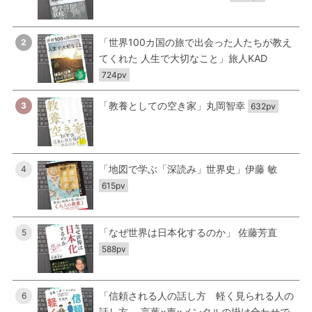
「世界100カ国の旅で出会った人たちが教え
2
てくれた 人生で大切なこと」旅人KAD
724pv
「教養としての空き家」丸岡智幸
3
632pv
「地図で学ぶ「深読み」世界史」伊藤 敏
4
615pv
「なぜ世界は日本化するのか」 佐藤芳直
5
588pv
「信頼される人の話し方 軽く見られる人の
6
話し方 言葉×声×メンタルの掛け合わせで