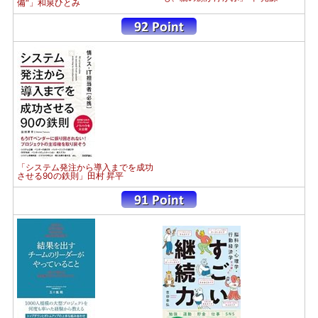
備"」和泉ひとみ
「システム発注から導入までを成功
させる90の鉄則」田村 昇平