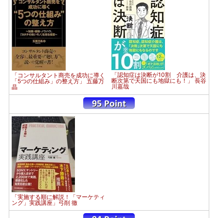
「認知症は決断が10割 介護は、決
「コンサルタント商売を成功に導く
断次第で天国にも地獄にも！」 長谷
「5つの仕組み」の整え方」 五藤万
川嘉哉
晶
「実施する順に解説！「マーケティ
ング」実践講座」弓削 徹