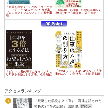
「結果を出すチームのリーダーがや
っていること NECで学んだ高効率
「脳科学・心理学・行動経済学から
プロジェクトマネジメント」五十嵐
導いたすごい継続力」 吉田幸弘
剛
「やめたいのにやめられない！「仕
「ビジネス書の著者になっていきな
事のムダ」の削り方」 上妻 周太郎
り年収を3倍にする方法」松尾 昭仁
アクセスランキング
「荒廃した学校を立て直す 再建を託された
1
校長の2年半の記録」 堀越 勉
2760pv