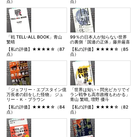
点）
点）
「戦 TELL-ALL BOOK」青山
99％の日本人が知らない世界
繁晴
の裏側「国連の正体」藤井厳喜
【私の評価】★★★★☆（87
【私の評価】★★★★☆（85
点）
点）
「ジェフリー・エプスタイン億
「世界は短い - 閃光ピカリでイ
万長者の顔をした怪物」 ジュ
ラン戦争も高市政権もわかる」
リー・Ｋ・ブラウン
青山 繁晴, 増野 優斗
【私の評価】★★★★☆（84
【私の評価】★★★★☆（82
点）
点）