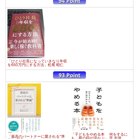
「ひとり社長になっていきなり年収
を650万円にする方法」松尾 昭仁
「子どもをやめる本 何をするに
「最高のパートナーに愛される"準
も、親の顔が浮かぶ」 平 光源