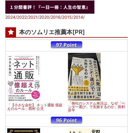
2024/
2022
/
2021
/
2020
/
2016
/
2015
/
2014/
本のソムリエ推薦本[PR]
「御社のシステム発注は、なぜ「ベ
「【小さな会社】 ネット通販 億超
ンダー選び」で失敗するのか」田村
えのルール」西村 公児
昇平