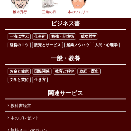
椎木秀行
三角の月
本のソムリエ
ビジネス書
一流に学ぶ
仕事術
勉強・記憶術
成功哲学
経営のコツ
販売とサービス
起業ノウハウ
人間・心理学
一般・教養
お金と健康
国際関係
教育と科学
政経・歴史
文学と芸術
生き方
関連サービス
教科書経営
本のプレゼント
無料メールマガジン