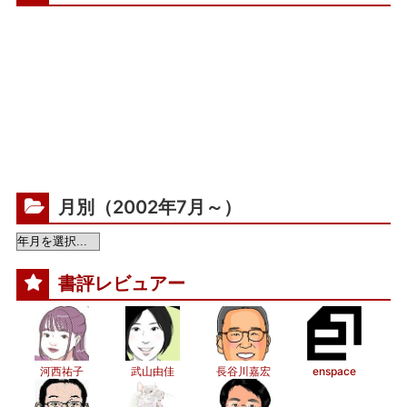
月別（2002年7月～）
書評レビュアー
河西祐子
武山由佳
長谷川嘉宏
enspace