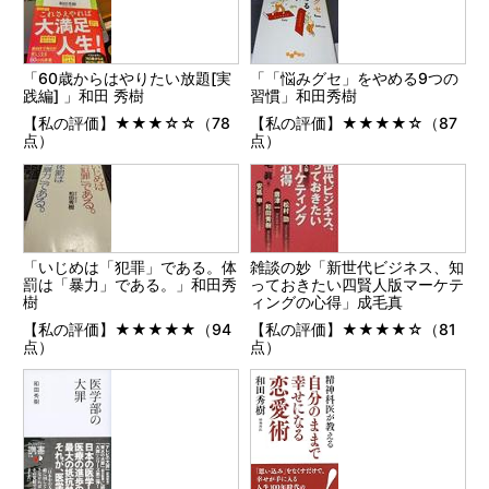
「60歳からはやりたい放題[実
「「悩みグセ」をやめる9つの
践編] 」和田 秀樹
習慣」和田秀樹
【私の評価】★★★☆☆（78
【私の評価】★★★★☆（87
点）
点）
「いじめは「犯罪」である。体
雑談の妙「新世代ビジネス、知
罰は「暴力」である。」和田秀
っておきたい四賢人版マーケテ
樹
ィングの心得」成毛真
【私の評価】★★★★★（94
【私の評価】★★★★☆（81
点）
点）