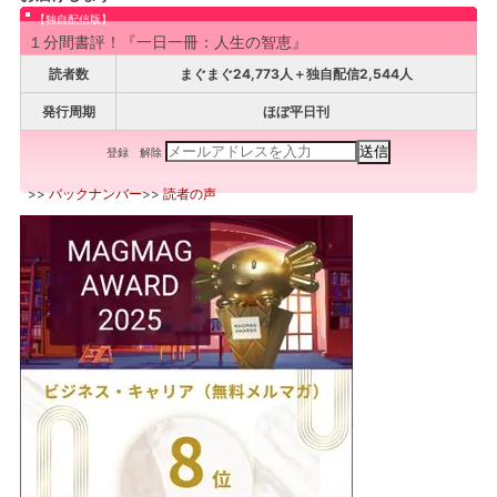
【独自配信版】
１分間書評！『一日一冊：人生の智恵』
読者数
まぐまぐ24,773人＋独自配信2,544人
発行周期
ほぼ平日刊
登録
解除
>>
バックナンバー
>>
読者の声