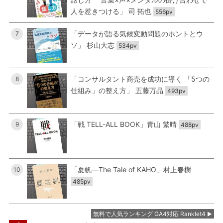
人を惹きつける」 司 拓也
556pv
「データが語る気候変動問題のホントとウ
7
ソ」 杉山大志
534pv
「コンサルタント商売を成功に導く 「5つの
8
仕組み」の整え方」 五藤万晶
493pv
「戦 TELL-ALL BOOK」青山 繁晴
9
488pv
「夏帆―The Tale of KAHO」村上春樹
10
485pv
無料で人気ランキング GA4対応 Ranklet4