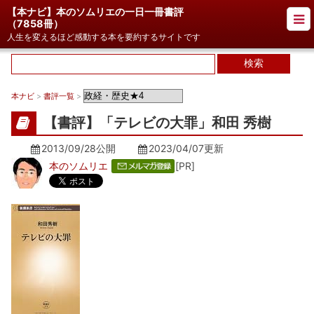
【本ナビ】本のソムリエの一日一冊書評
（
7858冊
）
人生を変えるほど感動する本を要約するサイトです
本ナビ
>
書評一覧
>
【書評】「テレビの大罪」和田 秀樹
2013/09/28公開
2023/04/07
更新
本のソムリエ
[PR]