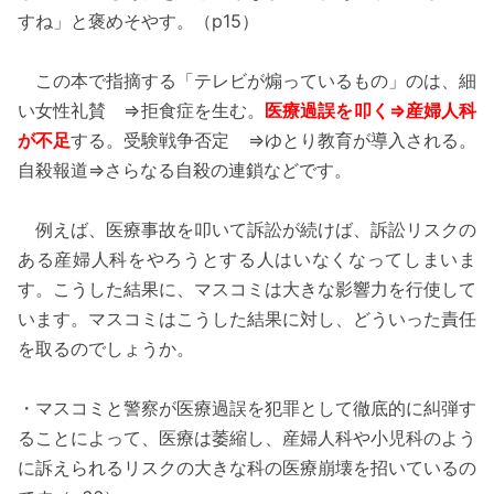
すね」と褒めそやす。（p15）
この本で指摘する「テレビが煽っているもの」のは、細
い女性礼賛 ⇒拒食症を生む。
医療過誤を叩く⇒産婦人科
が不足
する。受験戦争否定 ⇒ゆとり教育が導入される。
自殺報道⇒さらなる自殺の連鎖などです。
例えば、医療事故を叩いて訴訟が続けば、訴訟リスクの
ある産婦人科をやろうとする人はいなくなってしまいま
す。こうした結果に、マスコミは大きな影響力を行使して
います。マスコミはこうした結果に対し、どういった責任
を取るのでしょうか。
・マスコミと警察が医療過誤を犯罪として徹底的に糾弾す
ることによって、医療は萎縮し、産婦人科や小児科のよう
に訴えられるリスクの大きな科の医療崩壊を招いているの