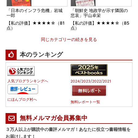
「日本のインフラ危機」岩城
「朝鮮史 地政学が示す隣国の
一郎
悲哀」宇山卓栄
【私の評価】★★★★☆（81
【私の評価】★★★★☆（85
点）
点）
同じカテゴリーの続きを見る
本のランキング
/
/
/
人気ブログランキングへ
2024
2023
2022
2021
にほんブログ村へ
無料レポート一覧
無料メルマガ会員募集中
３万人以上が購読中の書評メルマガ！あなたに役立つ書籍情報を
お届けします！