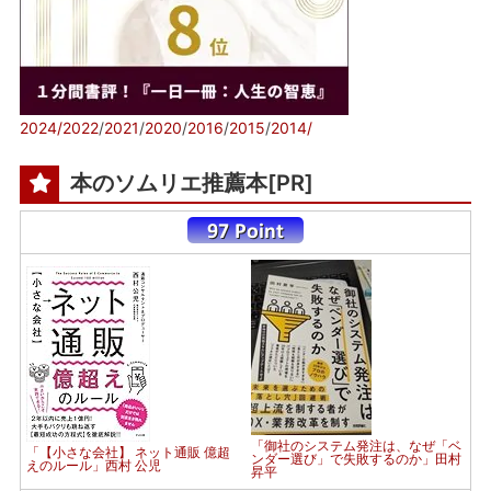
2024/
2022
/
2021
/
2020
/
2016
/
2015
/
2014/
本のソムリエ推薦本[PR]
「御社のシステム発注は、なぜ「ベ
「【小さな会社】 ネット通販 億超
ンダー選び」で失敗するのか」田村
えのルール」西村 公児
昇平