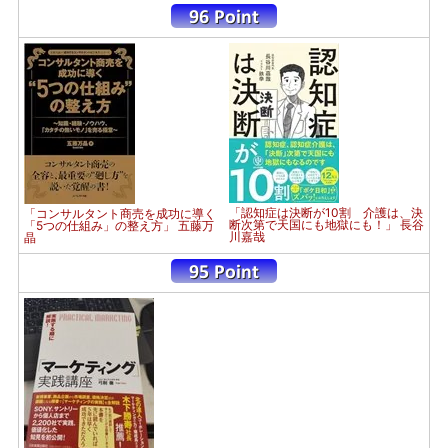
「認知症は決断が10割 介護は、決
「コンサルタント商売を成功に導く
断次第で天国にも地獄にも！」 長谷
「5つの仕組み」の整え方」 五藤万
川嘉哉
晶