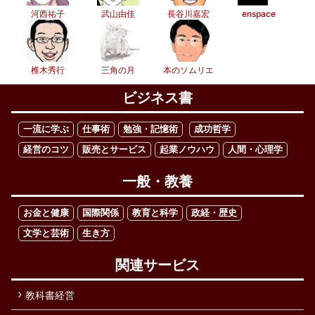
河西祐子
武山由佳
長谷川嘉宏
enspace
椎木秀行
三角の月
本のソムリエ
ビジネス書
一流に学ぶ
仕事術
勉強・記憶術
成功哲学
経営のコツ
販売とサービス
起業ノウハウ
人間・心理学
一般・教養
お金と健康
国際関係
教育と科学
政経・歴史
文学と芸術
生き方
関連サービス
教科書経営