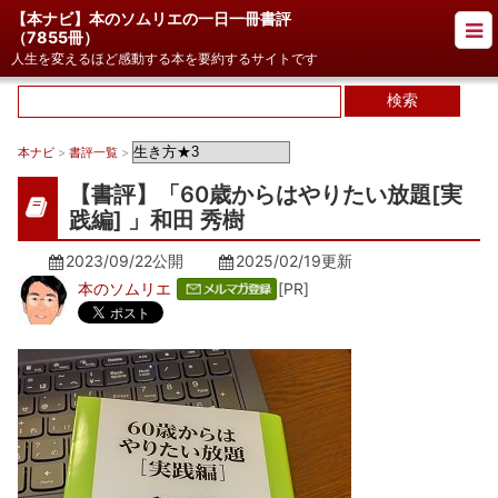
【本ナビ】本のソムリエの一日一冊書評
（
7855冊
）
人生を変えるほど感動する本を要約するサイトです
本ナビ
>
書評一覧
>
【書評】「60歳からはやりたい放題[実
践編] 」和田 秀樹
2023/09/22公開
2025/02/19
更新
本のソムリエ
[PR]