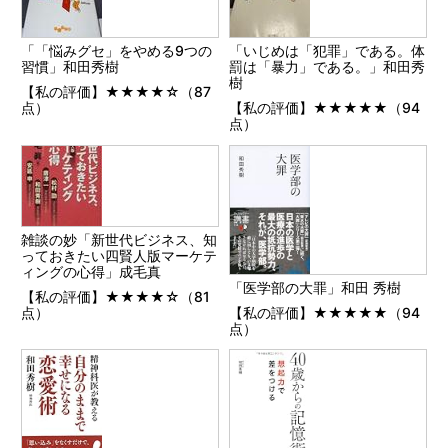
「「悩みグセ」をやめる9つの
「いじめは「犯罪」である。体
習慣」和田秀樹
罰は「暴力」である。」和田秀
樹
【私の評価】★★★★☆（87
点）
【私の評価】★★★★★（94
点）
雑談の妙「新世代ビジネス、知
っておきたい四賢人版マーケテ
ィングの心得」成毛真
「医学部の大罪」和田 秀樹
【私の評価】★★★★☆（81
点）
【私の評価】★★★★★（94
点）