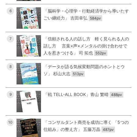
「脳科学・心理学・行動経済学から導いたす
6
ごい継続力」 吉田幸弘
584pv
「信頼される人の話し方 軽く見られる人の
7
話し方 言葉×声×メンタルの掛け合わせで
人を惹きつける」 司 拓也
552pv
「データが語る気候変動問題のホントとウ
8
ソ」 杉山大志
513pv
「戦 TELL-ALL BOOK」青山 繁晴
9
488pv
「コンサルタント商売を成功に導く 「5つの
10
仕組み」の整え方」 五藤万晶
487pv