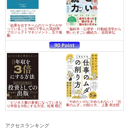
「結果を出すチームのリーダーがや
っていること NECで学んだ高効率
「脳科学・心理学・行動経済学から
プロジェクトマネジメント」五十嵐
導いたすごい継続力」 吉田幸弘
剛
「やめたいのにやめられない！「仕
「ビジネス書の著者になっていきな
事のムダ」の削り方」 上妻 周太郎
り年収を3倍にする方法」松尾 昭仁
アクセスランキング