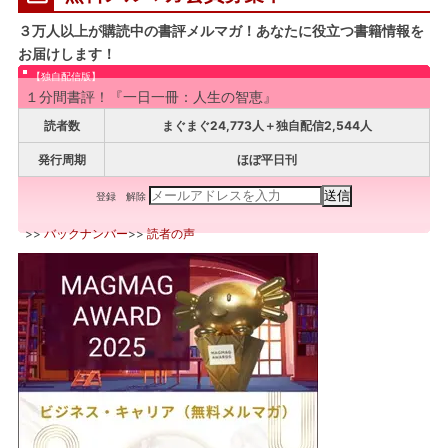
３万人以上が購読中の書評メルマガ！あなたに役立つ書籍情報を
お届けします！
【独自配信版】
１分間書評！『一日一冊：人生の智恵』
読者数
まぐまぐ24,773人＋独自配信2,544人
発行周期
ほぼ平日刊
登録
解除
>>
バックナンバー
>>
読者の声