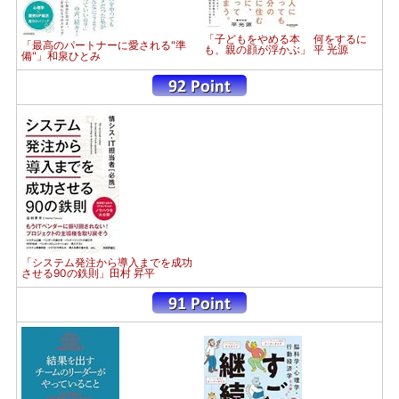
「子どもをやめる本 何をするに
「最高のパートナーに愛される"準
も、親の顔が浮かぶ」 平 光源
備"」和泉ひとみ
「システム発注から導入までを成功
させる90の鉄則」田村 昇平