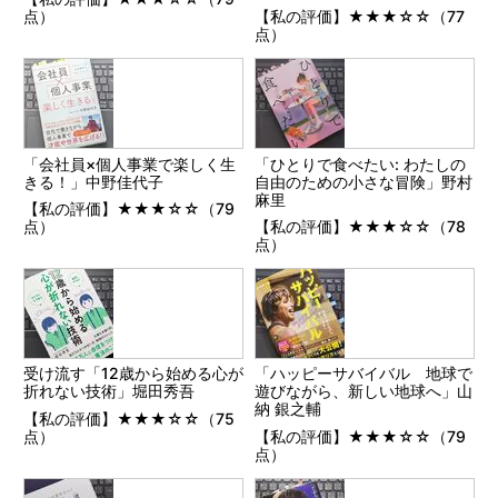
点）
【私の評価】★★★☆☆（77
点）
「会社員×個人事業で楽しく生
「ひとりで食べたい: わたしの
きる！」中野佳代子
自由のための小さな冒険」野村
麻里
【私の評価】★★★☆☆（79
点）
【私の評価】★★★☆☆（78
点）
受け流す「12歳から始める心が
「ハッピーサバイバル 地球で
折れない技術」堀田秀吾
遊びながら、新しい地球へ」山
納 銀之輔
【私の評価】★★★☆☆（75
点）
【私の評価】★★★☆☆（79
点）