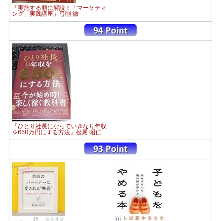
「実施する順に解説！「マーケティ
ング」実践講座」弓削 徹
「ひとり社長になっていきなり年収
を650万円にする方法」松尾 昭仁