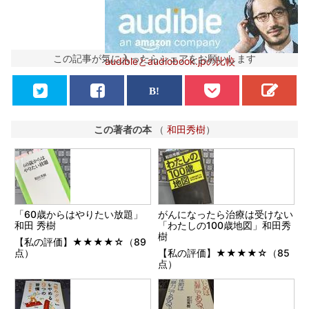
この記事が気に入ったらシェアをお願いします
audibleとaudiobook.jpの比較
この著者の本
（
和田秀樹
）
「60歳からはやりたい放題」
がんになったら治療は受けない
和田 秀樹
「わたしの100歳地図」和田秀
樹
【私の評価】★★★★☆（89
点）
【私の評価】★★★★☆（85
点）