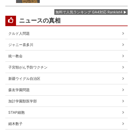
無料で人気ランキング GA4対応 Ranklet4
ニュースの真相
クルド人問題
ジャニー喜多川
統一教会
子宮頸がん予防ワクチン
新疆ウイグル自治区
森友学園問題
加計学園獣医学部
STAP細胞
細木数子