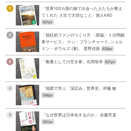
「世界100カ国の旅で出会った人たちが教え
1
てくれた 人生で大切なこと」旅人KAD
651pv
「熱狂的ファンのつくり方 〈新版〉１分間顧
2
客サービス」 ケン・ブランチャード, シェル
ドン・ボウルズ (著)、 星野佳路
626pv
「教養としての空き家」丸岡智幸
3
621pv
「地図で学ぶ「深読み」世界史」伊藤 敏
4
596pv
「なぜ世界は日本化するのか」 佐藤芳直
5
587pv