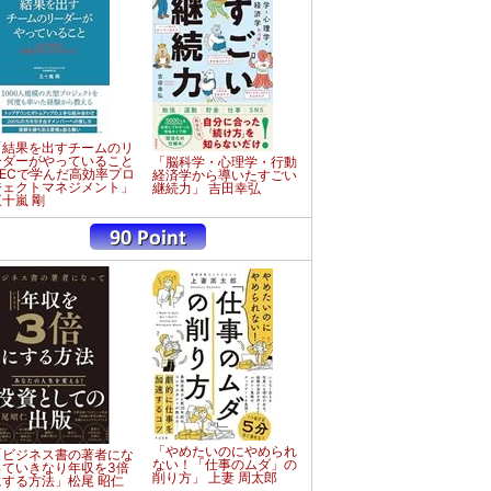
「結果を出すチームのリ
ーダーがやっていること
「脳科学・心理学・行動
NECで学んだ高効率プロ
経済学から導いたすごい
ジェクトマネジメント」
継続力」 吉田幸弘
五十嵐 剛
「やめたいのにやめられ
「ビジネス書の著者にな
ない！「仕事のムダ」の
っていきなり年収を3倍
削り方」 上妻 周太郎
にする方法」松尾 昭仁