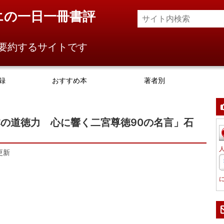
エの一日一冊書評
要約するサイトです
録
おすすめ本
著者別
の道徳力 心に響く二宮尊徳90の名言」石
更新