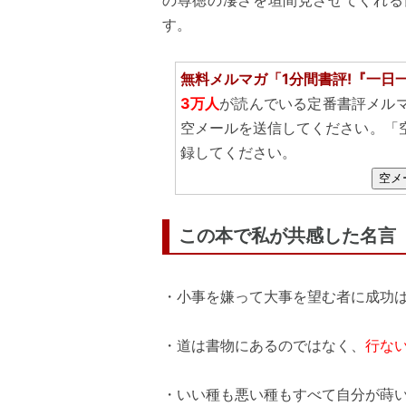
の尊徳の凄さを垣間見させてくれる
す。
無料メルマガ「1分間書評!『一日
3万人
が読んでいる定番書評メル
空メールを送信してください。「
録してください。
空メ
この本で私が共感した名言
・小事を嫌って大事を望む者に成功は
・道は書物にあるのではなく、
行な
・いい種も悪い種もすべて自分が蒔い