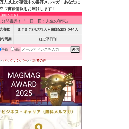
万人以上が購読中の書評メルマガ！あなたに
立つ書籍情報をお届けします！
【独自配信版】
１分間書評！『一日一冊：人生の智恵』
読者数
まぐまぐ24,773人＋独自配信2,544人
発行周期
ほぼ平日刊
登録
解除
>>
バックナンバー
>>
読者の声