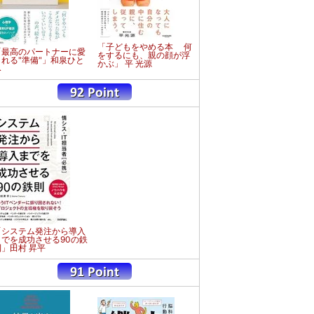
「子どもをやめる本 何
「最高のパートナーに愛
をするにも、親の顔が浮
される"準備"」和泉ひと
かぶ」 平 光源
み
「システム発注から導入
までを成功させる90の鉄
則」田村 昇平