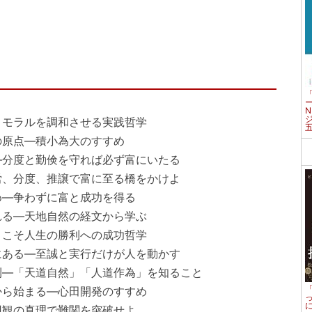
とモラルを調和させる実践哲学
の原点―積小為大のすすめ
―分度と勤倹を守れば必ず富にいたる
労、分度、推譲で富に至る橋をかけよ
め―争わずに富と成功を得る
れる―天地自然の経文から学ぶ
」こそ人生の勝利への成功哲学
にある―至誠と実行だけが人を動かす
則―「天道自然」「人道作為」を知ること
から始まる―心田開発のすすめ
円観の真理で難関を突破せよ