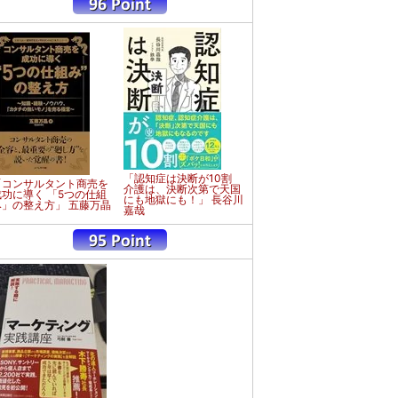
「認知症は決断が10割
「コンサルタント商売を
介護は、決断次第で天国
成功に導く 「5つの仕組
にも地獄にも！」 長谷川
み」の整え方」 五藤万晶
嘉哉