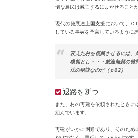
惰な農民は滅亡するにまかせること
現代の発展途上国支援において、Ｏ
している事実を予言しているように
衰えた村を復興させるには、
模範とし・・・放逸無頼の貧
法の秘訣なのだ（ｐ62）
退路を断つ
また、村の再建を依頼されたときに
組んでいます。
再建がいかに困難であり、そのため
だけでなく、実行しているわけです