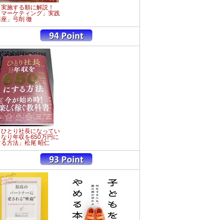
「実施する順に解説！
「マーケティング」実践
講座」弓削 徹
「ひとり社長になってい
きなり年収を650万円に
する方法」松尾 昭仁