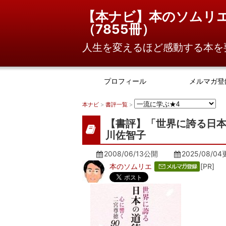
【本ナビ】本のソムリ
（
7855冊
）
人生を変えるほど感動する本を
プロフィール
メルマガ登
本ナビ
>
書評一覧
>
【書評】「世界に誇る日本
川佐智子
2008/06/13公開
2025/08/04
本のソムリエ
[PR]