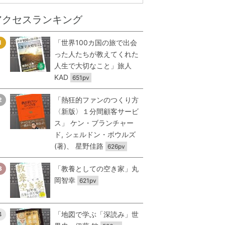
アクセスランキング
「世界100カ国の旅で出会
1
った人たちが教えてくれた
人生で大切なこと」旅人
KAD
651pv
「熱狂的ファンのつくり方
2
〈新版〉１分間顧客サービ
ス」 ケン・ブランチャー
ド, シェルドン・ボウルズ
(著)、 星野佳路
626pv
「教養としての空き家」丸
3
岡智幸
621pv
「地図で学ぶ「深読み」世
4