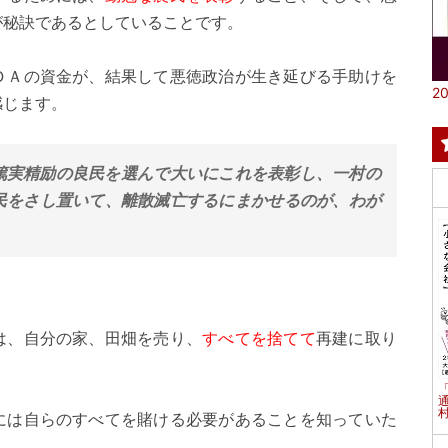
が秘訣であるとしていることです。
ＤＡの資金が、結果して悪徳政治が生き延びる手助けを
20
感じます。
篤実精励の良民を選んで大いにこれを表彰し、一村の
民をさし置いて、離散滅亡するにまかせるのが、わが
は、自分の家、田畑を売り、
すべてを捨てて
再建に取り
村
には自らのすべてを賭ける必要があることを知っていた
。