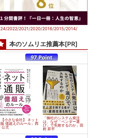
24/
2022
/
2021
/
2020
/
2016
/
2015
/
2014/
本のソムリエ推薦本[PR]
「御社のシステム発注
「【小さな会社】 ネット
は、なぜ「ベンダー選
通販 億超えのルール」西
び」で失敗するのか」田
 公児
村 昇平