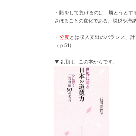
・賭をして負けるのは、勝とうとす
さぼることの変化である。脱税や滞納
・
分度
とは収入支出のバランス、計
（ｐ51）
▼引用は、この本からです。