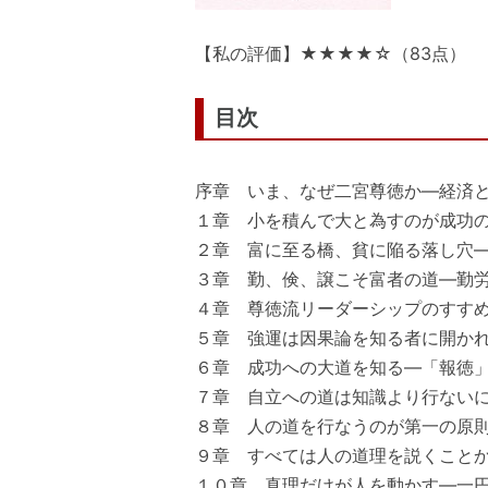
【私の評価】★★★★☆（83点）
目次
序章 いま、なぜ二宮尊徳か―経済
１章 小を積んで大と為すのが成功
２章 富に至る橋、貧に陥る落し穴
３章 勤、倹、譲こそ富者の道―勤
４章 尊徳流リーダーシップのすす
５章 強運は因果論を知る者に開か
６章 成功への大道を知る―「報徳
７章 自立への道は知識より行ない
８章 人の道を行なうのが第一の原
９章 すべては人の道理を説くこと
１０章 真理だけが人を動かす―一