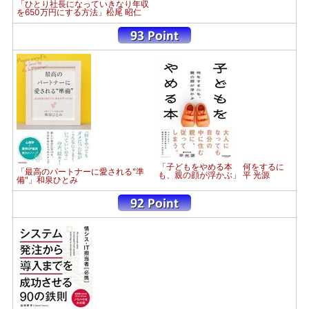
「ひとり社長になっていきなり年収
を650万円にする方法」松尾 昭仁
「子どもをやめる本 何をするに
「最高のパートナーに愛される"準
も、親の顔が浮かぶ」 平 光源
備"」和泉ひとみ