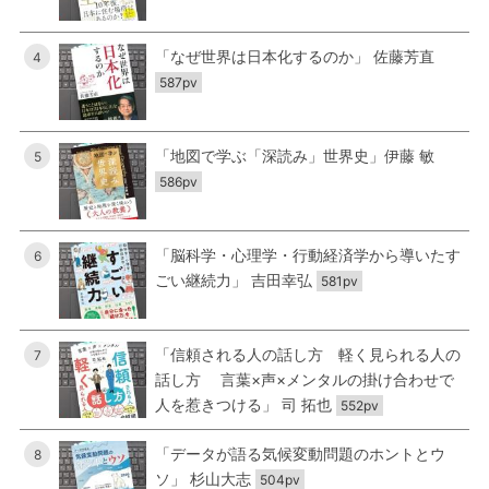
「なぜ世界は日本化するのか」 佐藤芳直
4
587pv
「地図で学ぶ「深読み」世界史」伊藤 敏
5
586pv
「脳科学・心理学・行動経済学から導いたす
6
ごい継続力」 吉田幸弘
581pv
「信頼される人の話し方 軽く見られる人の
7
話し方 言葉×声×メンタルの掛け合わせで
人を惹きつける」 司 拓也
552pv
「データが語る気候変動問題のホントとウ
8
ソ」 杉山大志
504pv