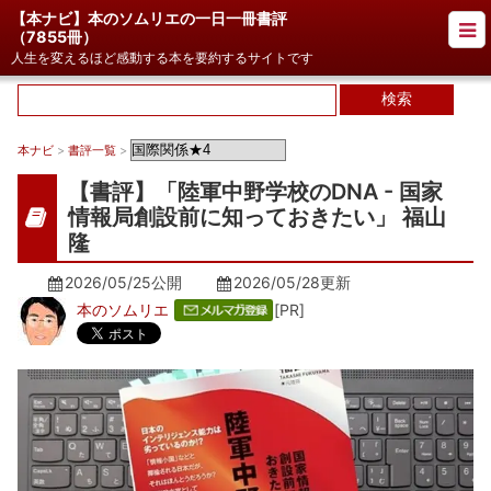
【本ナビ】本のソムリエの一日一冊書評
（
7855冊
）
人生を変えるほど感動する本を要約するサイトです
本ナビ
>
書評一覧
>
【書評】「陸軍中野学校のDNA - 国家
情報局創設前に知っておきたい」 福山
隆
2026/05/25公開
2026/05/28
更新
本のソムリエ
[PR]