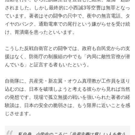
されました。しかし最終的に小西誠3等空曹は無罪となっ
ています。著者はその闘争の只中で、夜中の無言電話、タ
イヤのパンク、通勤電車での尾行という嫌がらせを受け続
け、胃潰瘍を患ったといいます。
こうした反戦自衛官との闘争では、政府も自民党からの支
援はなく、防衛庁の制服組の中でも「内局に敵性官僚が潜
んでいる」と証言する者もいたという。
自衛隊に、共産党・新左翼・オウム真理教が工作員を送り
込むのは、日本を破壊しようと考える彼らから見れば当然
の発想です。現場で孤立無援の戦いを強いられた著者の経
験談は、日本の安全の脆弱さは、もう限界に近いことを感
じさせます。
私自身、小学生のころに「共産主義は貧しい人を救う