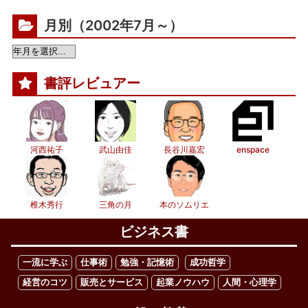
月別（2002年7月～）
書評レビュアー
河西祐子
武山由佳
長谷川嘉宏
enspace
椎木秀行
三角の月
本のソムリエ
ビジネス書
一流に学ぶ
仕事術
勉強・記憶術
成功哲学
経営のコツ
販売とサービス
起業ノウハウ
人間・心理学