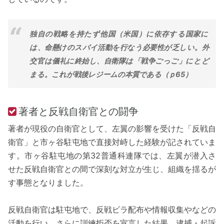
独自の戦略を持たず他国（米国）に依存する国家に
は、命懸けのスパイ活動を行なう必要性が乏しい。外
交官は儀礼に終始し、自衛隊は「戦争ごっご」にとど
まる。これが戦後レジームの本質である（ｐ65）
著者と反戦自衛官との闘争
著者が現役の自衛官として、左翼の影響を受けた「反戦自
衛官」と市ヶ谷駐屯地で直接対峙した経験が記されていま
す。市ヶ谷駐屯地の第32普通科連隊では、左翼が潜入さ
せた反戦自衛官との間で深刻な対立が生じ、組織を揺るが
す事態となりました。
反戦自衛官は駐屯地で、反戦ビラ配布や情報収集やなどの
活動を行い、さらに訓練拒否を宣言した結果、逮捕・起訴