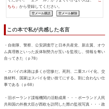
ちら」
から登録してください。
空メール購読
空メール解除
この本で私が共感した名言
・自衛隊、警察、公安調査庁と日本共産党、新左翼、オウ
ム真理教といった反体制勢力が互いを監視し、情報を奪い
合ってきた（ｐ78）
・スパイの末路は多くが悲惨だ。死刑、二重スパイ化、交
換材料、国家はスパイを使い捨てにする。割に合わない仕
事である（ｐ68）
・旧ポーランド諜報機関の活動成果・・・ポーランド人民
共和国の外務大臣が西欧を訪問した際の監視写真・・・政