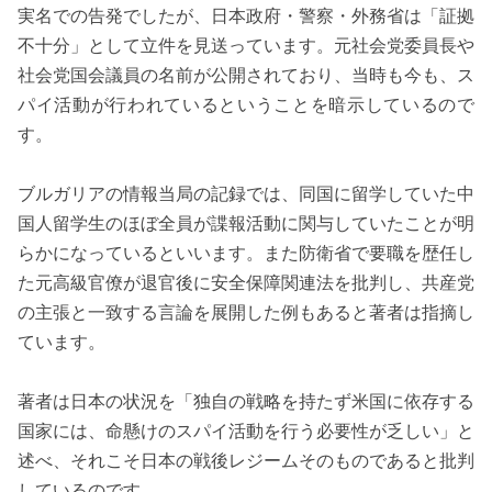
実名での告発でしたが、日本政府・警察・外務省は「証拠
不十分」として立件を見送っています。元社会党委員長や
社会党国会議員の名前が公開されており、当時も今も、ス
パイ活動が行われているということを暗示しているので
す。
ブルガリアの情報当局の記録では、同国に留学していた中
国人留学生のほぼ全員が諜報活動に関与していたことが明
らかになっているといいます。また防衛省で要職を歴任し
た元高級官僚が退官後に安全保障関連法を批判し、共産党
の主張と一致する言論を展開した例もあると著者は指摘し
ています。
著者は日本の状況を「独自の戦略を持たず米国に依存する
国家には、命懸けのスパイ活動を行う必要性が乏しい」と
述べ、それこそ日本の戦後レジームそのものであると批判
しているのです。