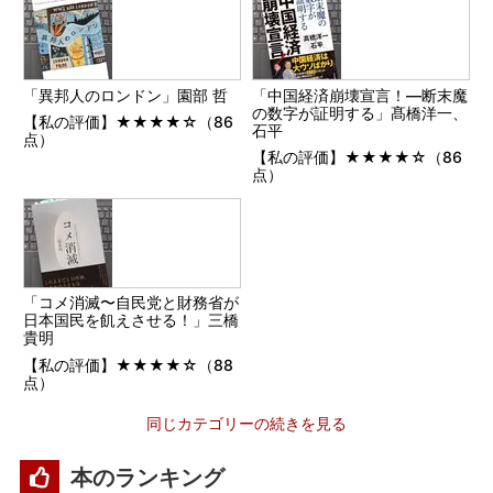
「異邦人のロンドン」園部 哲
「中国経済崩壊宣言！―断末魔
の数字が証明する」髙橋洋一、
【私の評価】★★★★☆（86
石平
点）
【私の評価】★★★★☆（86
点）
「コメ消滅〜自民党と財務省が
日本国民を飢えさせる！」三橋
貴明
【私の評価】★★★★☆（88
点）
同じカテゴリーの続きを見る
本のランキング