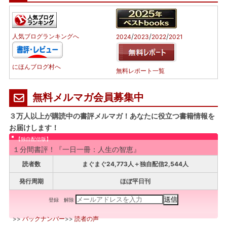
/
/
/
人気ブログランキングへ
2024
2023
2022
2021
にほんブログ村へ
無料レポート一覧
無料メルマガ会員募集中
３万人以上が購読中の書評メルマガ！あなたに役立つ書籍情報を
お届けします！
【独自配信版】
１分間書評！『一日一冊：人生の智恵』
読者数
まぐまぐ24,773人＋独自配信2,544人
発行周期
ほぼ平日刊
登録
解除
>>
バックナンバー
>>
読者の声