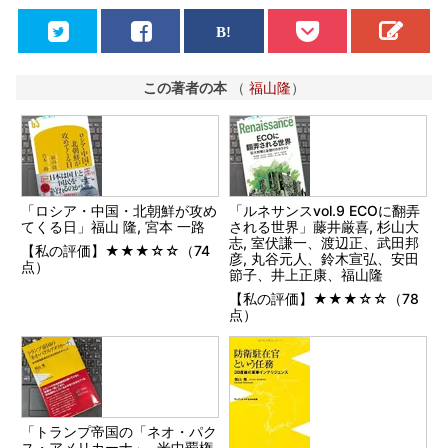
この著者の本
（
福山隆
）
「ロシア・中国・北朝鮮が攻め
「ルネサンスvol.9 ECOに翻弄
てくる日」福山 隆, 宮本 一路
される世界」藤井厳喜, 杉山大
志, 室伏謙一、渡辺正、武田邦
【私の評価】★★★☆☆（74
彦, 丸谷元人、鈴木宣弘、安田
点）
節子、井上正康、福山隆
【私の評価】★★★☆☆（78
点）
「トランプ帝国の「ネオ・パク
ス・アメリカーナ」- 米中覇権