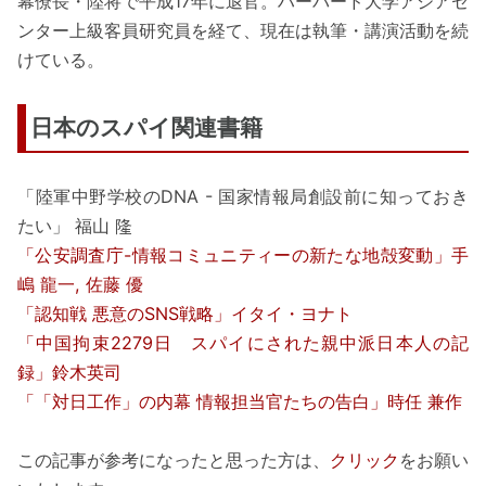
幕僚長・陸将で平成17年に退官。ハーバード大学アジアセ
ンター上級客員研究員を経て、現在は執筆・講演活動を続
けている。
日本のスパイ関連書籍
「陸軍中野学校のDNA - 国家情報局創設前に知っておき
たい」 福山 隆
「公安調査庁-情報コミュニティーの新たな地殻変動」手
嶋 龍一, 佐藤 優
「認知戦 悪意のSNS戦略」イタイ・ヨナト
「中国拘束2279日 スパイにされた親中派日本人の記
録」鈴木英司
「「対日工作」の内幕 情報担当官たちの告白」時任 兼作
この記事が参考になったと思った方は、
クリック
をお願い