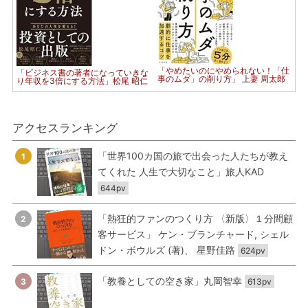
「やめたいのにやめられない！「仕
「ビジネス書の著者になっていきな
事のムダ」の削り方」 上妻 周太郎
り年収を3倍にする方法」松尾 昭仁
アクセスランキング
「世界100カ国の旅で出会った人たちが教え
1
てくれた 人生で大切なこと」旅人KAD
644pv
「熱狂的ファンのつくり方 〈新版〉１分間顧
2
客サービス」 ケン・ブランチャード, シェル
ドン・ボウルズ (著)、 星野佳路
624pv
「教養としての空き家」丸岡智幸
3
613pv