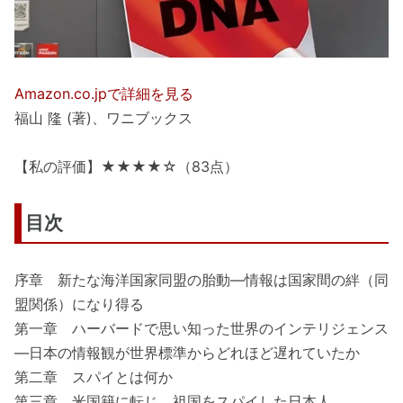
Amazon.co.jpで詳細を見る
福山 隆 (著)、ワニブックス
【私の評価】★★★★☆（83点）
目次
序章 新たな海洋国家同盟の胎動―情報は国家間の絆（同
盟関係）になり得る
第一章 ハーバードで思い知った世界のインテリジェンス
―日本の情報観が世界標準からどれほど遅れていたか
第二章 スパイとは何か
第三章 米国籍に転じ、祖国をスパイした日本人