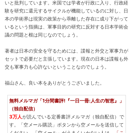
いと批判しています。米国では学者が行政に入り、行政経
験を研究に還元するサイクルが機能しているのに対し、日
本の学術界は現実の政策から乖離した存在に成り下がって
いるという指摘は、軍事目的の研究に反対する日本学術会
議の問題と根は同じなのでしょう。
著者は日本の安全を守るためには、諜報と外交と軍事力が
セットで必要だと主張しています。現在の日本は諜報も外
交も軍事力も心許ないということなのでしょう。
福山さん、良い本をありがとうございました。
無料メルマガ「1分間書評!『一日一冊:人生の智恵』」
（独自配信）
3万人
が読んでいる定番書評メルマガ（独自配信）で
す。「空メール購読」ボタンから空メールを送信して
ください。「空メール」がうまくいかない人は、
「こ