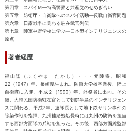
第四章 スパイＭ―特高警察と共産党のせめぎ合い
第五章 防衛庁・自衛隊へのスパイ活動―反戦自衛官問題
第六章 日露戦争に関わる駐在武官列伝
第七章 陸軍中野学校に学ぶ―日本型インテリジェンスの
原点
著者経歴
福山隆（ふくやま たかし）・・・元陸将。昭和
22（1947）年、長崎県生まれ。防衛大学校卒業後、陸上
自衛隊に入隊。平成２（1990）年、外務省に出向。その
後、大韓民国防衛駐在官として朝鮮半島のインテリジェン
スに関わる。平成7年、連隊長として地下鉄サリン事件の
除染作戦を指揮。九州補給処処長時には九州の防衛を担当
する西部方面隊の兵站を担った。その後、西部方面総監部