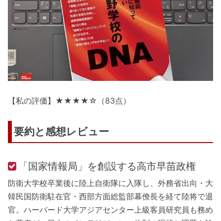
【私の評価】★★★★☆（83点）
要約と感想レビュー
「国家情報局」を創設する高市早苗政権
防衛大学校卒業後に陸上自衛隊に入隊し、外務省出向・大
韓民国防衛駐在官・西部方面総監部幕僚長を経て陸将で退
官。ハーバード大学アジアセンター上級客員研究員も務め