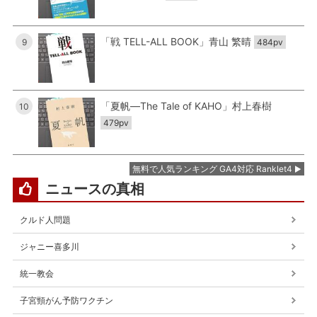
「戦 TELL-ALL BOOK」青山 繁晴
9
484pv
「夏帆―The Tale of KAHO」村上春樹
10
479pv
無料で人気ランキング GA4対応 Ranklet4
ニュースの真相
クルド人問題
ジャニー喜多川
統一教会
子宮頸がん予防ワクチン