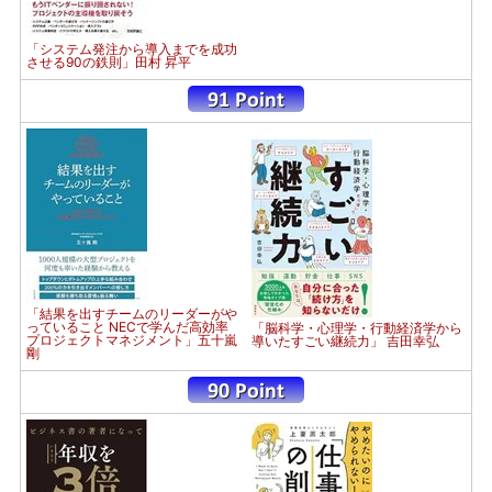
「システム発注から導入までを成功
させる90の鉄則」田村 昇平
「結果を出すチームのリーダーがや
っていること NECで学んだ高効率
「脳科学・心理学・行動経済学から
プロジェクトマネジメント」五十嵐
導いたすごい継続力」 吉田幸弘
剛