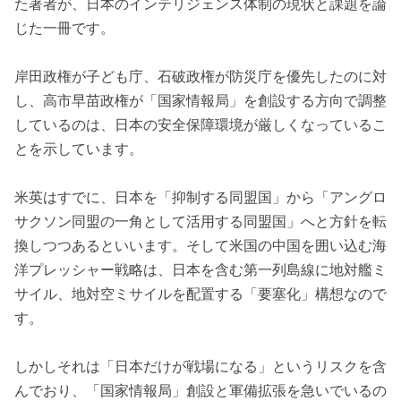
た著者が、日本のインテリジェンス体制の現状と課題を論
じた一冊です。
岸田政権が子ども庁、石破政権が防災庁を優先したのに対
し、高市早苗政権が「国家情報局」を創設する方向で調整
しているのは、日本の安全保障環境が厳しくなっているこ
とを示しています。
米英はすでに、日本を「抑制する同盟国」から「アングロ
サクソン同盟の一角として活用する同盟国」へと方針を転
換しつつあるといいます。そして米国の中国を囲い込む海
洋プレッシャー戦略は、日本を含む第一列島線に地対艦ミ
サイル、地対空ミサイルを配置する「要塞化」構想なので
す。
しかしそれは「日本だけが戦場になる」というリスクを含
んでおり、「国家情報局」創設と軍備拡張を急いでいるの