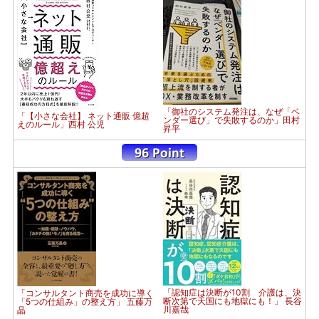
「御社のシステム発注は、なぜ「ベ
「【小さな会社】 ネット通販 億超
ンダー選び」で失敗するのか」田村
えのルール」西村 公児
昇平
「認知症は決断が10割 介護は、決
「コンサルタント商売を成功に導く
断次第で天国にも地獄にも！」 長谷
「5つの仕組み」の整え方」 五藤万
川嘉哉
晶