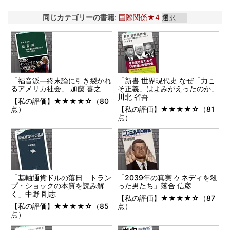
同じカテゴリーの書籍
:
国際関係★4
「福音派―終末論に引き裂かれ
「新書 世界現代史 なぜ「力こ
るアメリカ社会」 加藤 喜之
そ正義」はよみがえったのか」
川北 省吾
【私の評価】★★★★☆（80
点）
【私の評価】★★★★☆（81
点）
「基軸通貨ドルの落日 トラン
「2039年の真実 ケネディを殺
プ・ショックの本質を読み解
った男たち」落合 信彦
く」中野 剛志
【私の評価】★★★★☆（87
【私の評価】★★★★☆（85
点）
点）