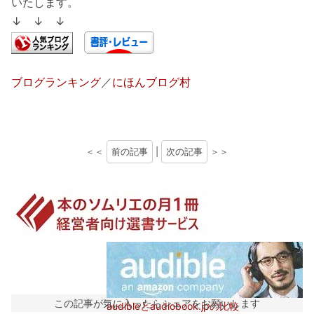
いたします。
↓ ↓ ↓
ブログランキング
／
にほんブログ村
＜＜
前の記事
|
次の記事
＞＞
この記事が気に入ったらシェアをお願いします
audibleとaudiobook.jpの比較