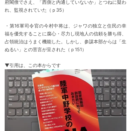
府閣僚でさえ、「西側と内通していないか」とつねに疑わ
れ、監視されていた（ｐ35）
・第16軍司令官の今村中将は、ジャワの独立と住民の幸
福を優先することに腐心・尽力し現地人の信頼を勝ち得、
占領統治はうまく機能した。しかし、参謀本部からは「生
ぬるい」との苦言が呈された（ｐ151）
▼引用は、この本からです