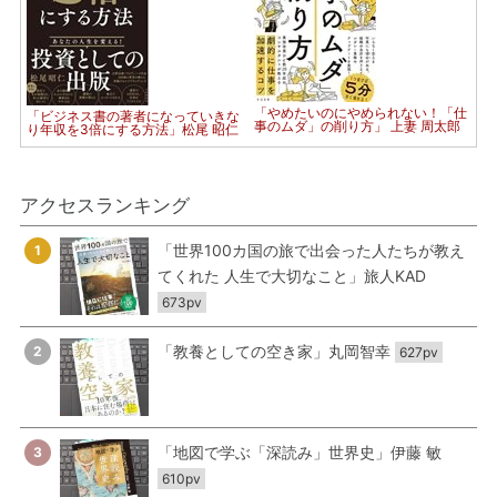
「やめたいのにやめられない！「仕
「ビジネス書の著者になっていきな
事のムダ」の削り方」 上妻 周太郎
り年収を3倍にする方法」松尾 昭仁
アクセスランキング
「世界100カ国の旅で出会った人たちが教え
1
てくれた 人生で大切なこと」旅人KAD
673pv
「教養としての空き家」丸岡智幸
2
627pv
「地図で学ぶ「深読み」世界史」伊藤 敏
3
610pv