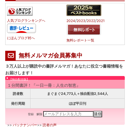
/
/
/
人気ブログランキングへ
2024
2023
2022
2021
にほんブログ村へ
無料レポート一覧
無料メルマガ会員募集中
３万人以上が購読中の書評メルマガ！あなたに役立つ書籍情報を
お届けします！
【独自配信版】
１分間書評！『一日一冊：人生の智恵』
読者数
まぐまぐ24,773人＋独自配信2,544人
発行周期
ほぼ平日刊
登録
解除
>>
バックナンバー
>>
読者の声