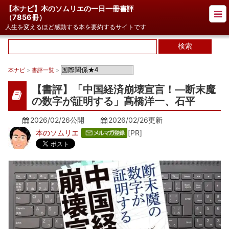
【本ナビ】本のソムリエの一日一冊書評
（
7856冊
）
人生を変えるほど感動する本を要約するサイトです
本ナビ
>
書評一覧
>
【書評】「中国経済崩壊宣言！―断末魔
の数字が証明する」髙橋洋一、石平
2026/02/26公開
2026/02/26
更新
本のソムリエ
[PR]