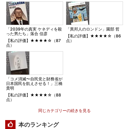
「2039年の真実 ケネディを殺
「異邦人のロンドン」園部 哲
った男たち」落合 信彦
【私の評価】★★★★☆（86
【私の評価】★★★★☆（87
点）
点）
「コメ消滅〜自民党と財務省が
日本国民を飢えさせる！」三橋
貴明
【私の評価】★★★★☆（88
点）
同じカテゴリーの続きを見る
本のランキング