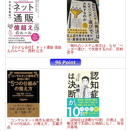
「御社のシステム発注は、なぜ「ベ
「【小さな会社】 ネット通販 億超
ンダー選び」で失敗するのか」田村
えのルール」西村 公児
昇平
「認知症は決断が10割 介護は、決
「コンサルタント商売を成功に導く
断次第で天国にも地獄にも！」 長谷
「5つの仕組み」の整え方」 五藤万
川嘉哉
晶