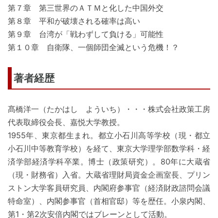
第７章 第三世界のＡＴＭと化した中国外交
第８章 平和が破壊される確率は高い
第９章 台湾が「戦わずして負ける」可能性
第１０章 自衛隊、一個師団全滅という危機！？
著者経歴
髙橋洋一（たかはし よういち）・・・株式会社政策工房
代表取締役会長、嘉悦大学教授。
1955年、東京都生まれ。都立小石川高等学校（現・都立
小石川中等教育学校）を経て、東京大学理学部数学科・経
済学部経済学科卒業。博士（政策研究）。80年に大蔵省
（現・財務省）入省。大蔵省理財局資金企画室長、プリン
ストン大学客員研究員、内閣府参事官（経済財政諮問会議
特命室）、内閣参事官（首相官邸）等を歴任。小泉内閣、
第1・第2次安倍内閣ではブレーンとして活動。