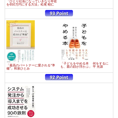
「ひとり社長になっていきなり年収
を650万円にする方法」松尾 昭仁
「子どもをやめる本 何をするに
「最高のパートナーに愛される"準
も、親の顔が浮かぶ」 平 光源
備"」和泉ひとみ