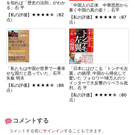
を知れば「歴史の法則」がわか
「中国人の正体 中華思想から
る」石 平
暴く中国の真の姿！」石平
【私の評価】★★★★☆（82
【私の評価】★★★★☆（87
点）
点）
「私たちは中国が世界で一番幸
「日本にはびこる「トンデモ左
せな国だと思っていた」石平、
翼」の病理: 中国から帰化して
矢板 明夫
驚いた フォロワー18万人のツ
イッターで大反響のリベラル批
【私の評価】★★★★☆（86
判」石 平
点）
【私の評価】★★★★☆（80
点）
コメントする
コメントする前に
サインイン
することもできます。