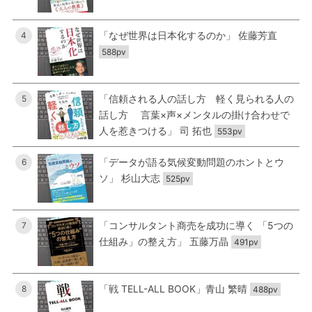
「なぜ世界は日本化するのか」 佐藤芳直
4
588pv
「信頼される人の話し方 軽く見られる人の
5
話し方 言葉×声×メンタルの掛け合わせで
人を惹きつける」 司 拓也
553pv
「データが語る気候変動問題のホントとウ
6
ソ」 杉山大志
525pv
「コンサルタント商売を成功に導く 「5つの
7
仕組み」の整え方」 五藤万晶
491pv
「戦 TELL-ALL BOOK」青山 繁晴
8
488pv