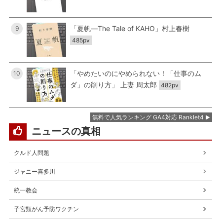
「夏帆―The Tale of KAHO」村上春樹
9
485pv
「やめたいのにやめられない！「仕事のム
10
ダ」の削り方」 上妻 周太郎
482pv
無料で人気ランキング GA4対応 Ranklet4
ニュースの真相
クルド人問題
ジャニー喜多川
統一教会
子宮頸がん予防ワクチン