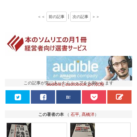
＜＜
前の記事
|
次の記事
＞＞
この記事が気に入ったらシェアをお願いします
audibleとaudiobook.jpの比較
この著者の本
（
石平
,
髙橋洋
）