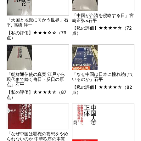
「中国が台湾を侵略する日」宮
「天国と地獄に向かう世界」石
崎正弘×石平
平, 高橋 洋一
【私の評価】★★★☆☆（72
【私の評価】★★★☆☆（79
点）
点）
「朝鮮通信使の真実 江戸から
「なぜ中国は日本に憧れ続けて
現代まで続く侮日・反日の原
いるのか」石平
点」石平
【私の評価】★★★★☆（82
【私の評価】★★★★☆（87
点）
点）
「なぜ中国は覇権の妄想をやめ
られないのか 中華秩序の本質