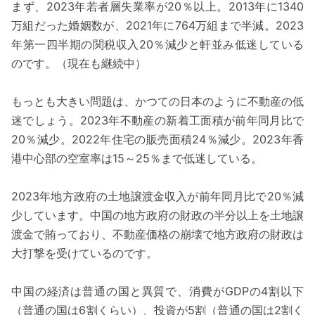
まず、2023年若者層失業率が20％以上。2013年に1340
万組だった婚姻数が、2021年に764万組まで半減。2023
年第一四半期の関税収入20％減少と軒並み低迷している
のです。（現在も継続中）
もっとも大きい問題は、かつての日本のように不動産の低
迷でしょう。2023年不動産の新着工面積が前年同月比で
20％減少。2022年住宅の販売面積24％減少。2023年香
港中心部の空室率は15～25％まで低迷している。
2023年地方政府の土地譲渡金収入が前年同月比で20％減
少しています。中国の地方政府の財政の半分以上を土地譲
渡金で賄っており、不動産価格の崩壊で地方政府の財政は
大打撃を受けているのです。
中国の経済は普通の国と異質で、消費がGDPの4割以下
（普通の国は6割くらい）、投資が5割（普通の国は2割く