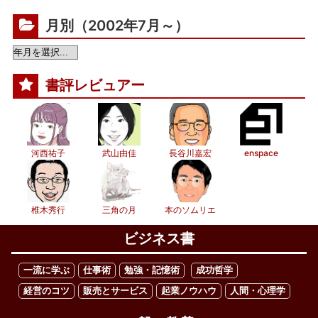
月別（2002年7月～）
書評レビュアー
河西祐子
武山由佳
長谷川嘉宏
enspace
椎木秀行
三角の月
本のソムリエ
ビジネス書
一流に学ぶ
仕事術
勉強・記憶術
成功哲学
経営のコツ
販売とサービス
起業ノウハウ
人間・心理学