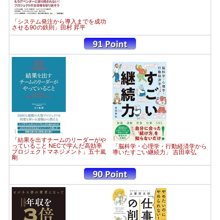
「システム発注から導入までを成功
させる90の鉄則」田村 昇平
「結果を出すチームのリーダーがや
っていること NECで学んだ高効率
「脳科学・心理学・行動経済学から
プロジェクトマネジメント」五十嵐
導いたすごい継続力」 吉田幸弘
剛