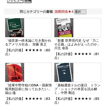
同じカテゴリーの書籍
:
国際関係★4
「福音派―終末論に引き裂かれ
「新書 世界現代史 なぜ「力こ
るアメリカ社会」 加藤 喜之
そ正義」はよみがえったのか」
川北 省吾
【私の評価】★★★★☆（80
点）
【私の評価】★★★★☆（81
点）
「陸軍中野学校のDNA - 国家情
「基軸通貨ドルの落日 トラン
報局創設前に知っておきたい」
プ・ショックの本質を読み解
福山 隆
く」中野 剛志
【私の評価】★★★★☆（83
【私の評価】★★★★☆（85
点）
点）