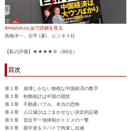
Amazon.co.jpで詳細を見る
髙橋洋一、石平 (著)、ビジネス社
【私の評価】★★★★☆（86点）
目次
第１章 崩壊しかない無残な中国経済の数字
第２章 粉飾統計は中国の国技
第３章 不動産バブル、本当の恐怖
第４章 人口減少はごまかせない決定的証拠
第５章 習近平一強体制がトドメの一撃
第６章 親中派をスパイで拘束し自滅