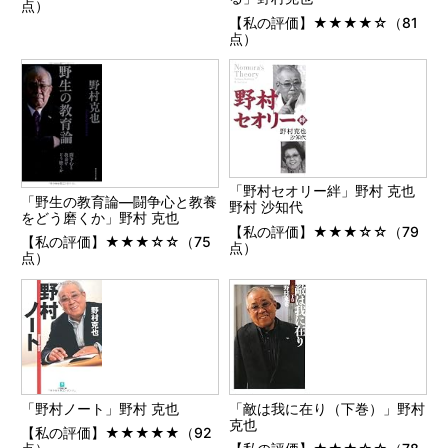
点）
【私の評価】★★★★☆（81
点）
「野村セオリー絆」野村 克也
「野生の教育論―闘争心と教養
野村 沙知代
をどう磨くか」野村 克也
【私の評価】★★★☆☆（79
【私の評価】★★★☆☆（75
点）
点）
「野村ノート」野村 克也
「敵は我に在り（下巻）」野村
克也
【私の評価】★★★★★（92