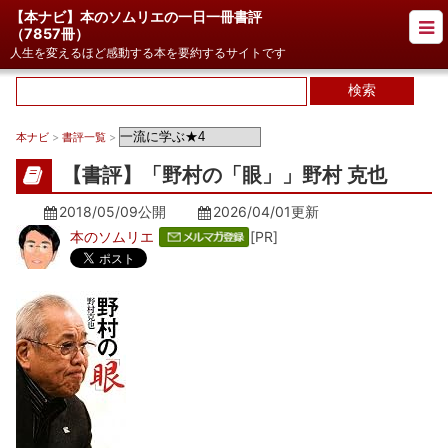
【本ナビ】本のソムリエの一日一冊書評
（
7857冊
）
人生を変えるほど感動する本を要約するサイトです
本ナビ
>
書評一覧
>
【書評】「野村の「眼」」野村 克也
2018/05/09公開
2026/04/01
更新
本のソムリエ
[PR]