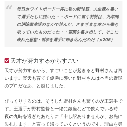
毎日ホワイトボード一杯に私の野球観、人生観を書い
て選手たちに説いた・・ボードに書く材料は、九年間
の評論家生活のなかで読んだ、さまざまな本から書き
取っていたものだった・・言葉を書き出して、そこに
表れた思想・哲学を選手に叩き込んだのだ（ｐ205）
天才が努力するからすごい
天才が努力するから、すごいことが起きると野村さんは言
います。楽天も育てて優勝に導いた野村さんは本当の野球
のプロだなあ、と感じました。
びっくりするのは、そうした野村さんも驚くのが王選手で
す。王選手が野村監督と一緒に銀座などで飲んでいる時、
夜の九時を過ぎたあたりに「申し訳ありませんが、お先に
失礼します」と言って帰っていくというのです。理由を尋