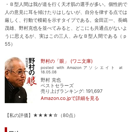
・Ｂ型人間は我が道を行く天才肌の選手が多い。個性的で
人の意見に耳を傾けたりはしないが、自分を律する点では
厳しく、行動で模範を示すタイプである。金田正一、長嶋
茂雄、野村克也を並べてみると、どこにも共通点がないよ
うに思えるが、実はこの三人、みなＢ型人間である（ｐ
55）
野村の「眼」 (ワニ文庫)
posted with Amazonアソシエイト at
18.05.08
野村 克也
ベストセラーズ
売り上げランキング: 191,697
Amazon.co.jpで詳細を見る
【私の評価】★★★★☆（80点）