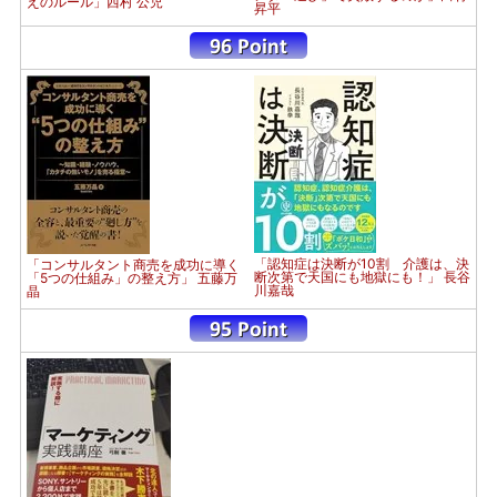
えのルール」西村 公児
昇平
「認知症は決断が10割 介護は、決
「コンサルタント商売を成功に導く
断次第で天国にも地獄にも！」 長谷
「5つの仕組み」の整え方」 五藤万
川嘉哉
晶