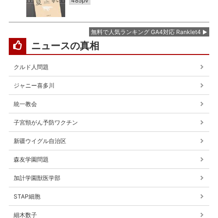
485pv
無料で人気ランキング GA4対応 Ranklet4
ニュースの真相
クルド人問題
ジャニー喜多川
統一教会
子宮頸がん予防ワクチン
新疆ウイグル自治区
森友学園問題
加計学園獣医学部
STAP細胞
細木数子