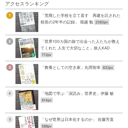
アクセスランキング
「荒廃した学校を立て直す 再建を託された
1
校長の2年半の記録」 堀越 勉
2383pv
「世界100カ国の旅で出会った人たちが教え
2
てくれた 人生で大切なこと」旅人KAD
712pv
「教養としての空き家」丸岡智幸
3
632pv
「地図で学ぶ「深読み」世界史」伊藤 敏
4
614pv
「なぜ世界は日本化するのか」 佐藤芳直
5
588pv