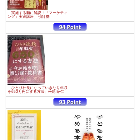
「実施する順に解説！「マーケティ
ング」実践講座」弓削 徹
「ひとり社長になっていきなり年収
を650万円にする方法」松尾 昭仁