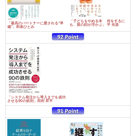
「子どもをやめる本 何をするに
「最高のパートナーに愛される"準
も、親の顔が浮かぶ」 平 光源
備"」和泉ひとみ
「システム発注から導入までを成功
させる90の鉄則」田村 昇平