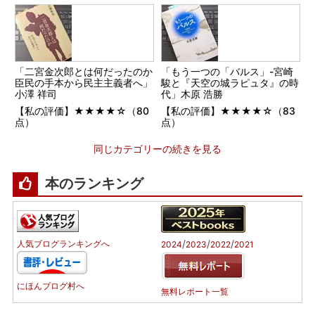
「二宮金次郎とは何だったのか
「もう一つの「バルス」-宮崎
臣民の手本から民主主義者へ」
駿と『天空の城ラピュタ』の時
小澤 祥司
代」木原 浩勝
【私の評価】★★★★☆（80
【私の評価】★★★★☆（83
点）
点）
同じカテゴリーの続きを見る
本のランキング
/
/
/
人気ブログランキングへ
2024
2023
2022
2021
にほんブログ村へ
無料レポート一覧