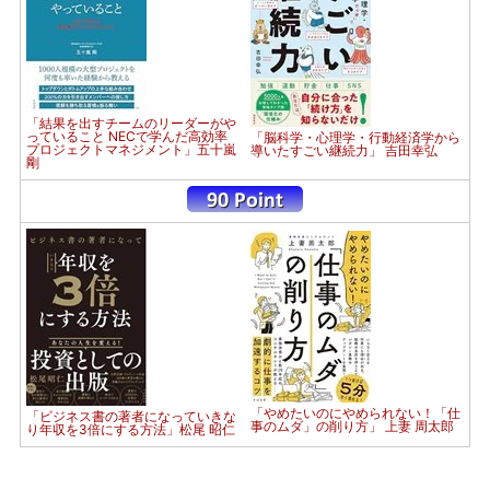
「結果を出すチームのリーダーがや
っていること NECで学んだ高効率
「脳科学・心理学・行動経済学から
プロジェクトマネジメント」五十嵐
導いたすごい継続力」 吉田幸弘
剛
「やめたいのにやめられない！「仕
「ビジネス書の著者になっていきな
事のムダ」の削り方」 上妻 周太郎
り年収を3倍にする方法」松尾 昭仁