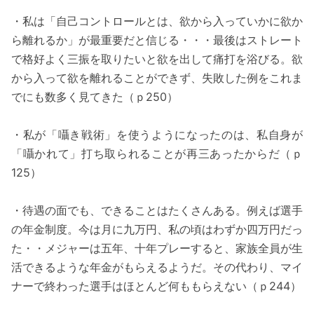
・私は「自己コントロールとは、欲から入っていかに欲か
ら離れるか」が最重要だと信じる・・・最後はストレート
で格好よく三振を取りたいと欲を出して痛打を浴びる。欲
から入って欲を離れることができず、失敗した例をこれま
でにも数多く見てきた（ｐ250）
・私が「囁き戦術」を使うようになったのは、私自身が
「囁かれて」打ち取られることが再三あったからだ（ｐ
125）
・待遇の面でも、できることはたくさんある。例えば選手
の年金制度。今は月に九万円、私の頃はわずか四万円だっ
た・・メジャーは五年、十年プレーすると、家族全員が生
活できるような年金がもらえるようだ。その代わり、マイ
ナーで終わった選手はほとんど何ももらえない（ｐ244）