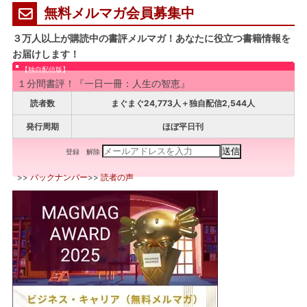
無料メルマガ会員募集中
３万人以上が購読中の書評メルマガ！あなたに役立つ書籍情報を
お届けします！
【独自配信版】
１分間書評！『一日一冊：人生の智恵』
読者数
まぐまぐ24,773人＋独自配信2,544人
発行周期
ほぼ平日刊
登録
解除
>>
バックナンバー
>>
読者の声