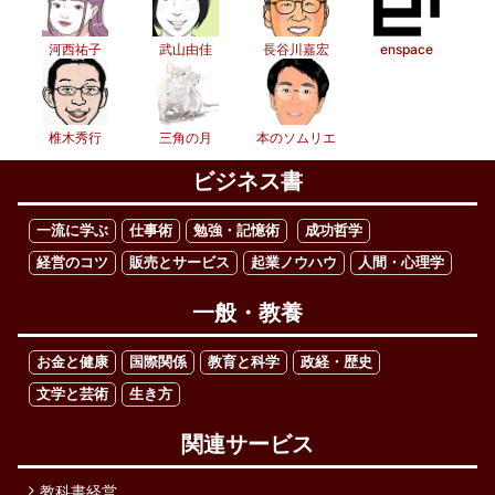
河西祐子
武山由佳
長谷川嘉宏
enspace
椎木秀行
三角の月
本のソムリエ
ビジネス書
一流に学ぶ
仕事術
勉強・記憶術
成功哲学
経営のコツ
販売とサービス
起業ノウハウ
人間・心理学
一般・教養
お金と健康
国際関係
教育と科学
政経・歴史
文学と芸術
生き方
関連サービス
教科書経営