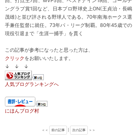
回、打点王7回、MVP5回、ベストナイン19回、ゴールデ
ングラブ賞1回など、日本プロ野球史上ON(王貞治・長嶋
茂雄)と並び評される野球人である。70年南海ホークス選
手兼任監督に就任。73年パ・リーグ制覇。80年45歳での
現役引退まで「生涯一捕手」を貫く
この記事が参考になったと思った方は、
クリック
をお願いいたします。
↓ ↓ ↓
人気ブログランキングへ
にほんブログ村
＜＜
前の記事
|
次の記事
＞＞