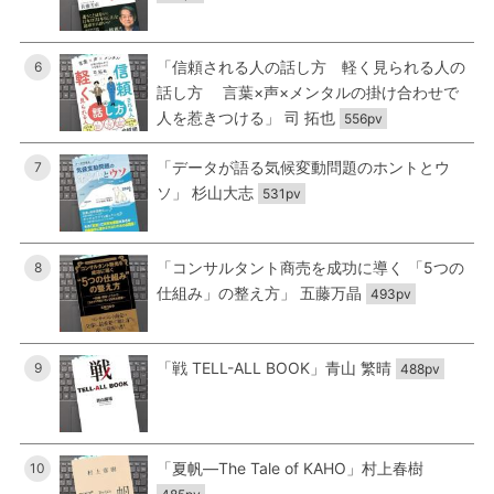
「信頼される人の話し方 軽く見られる人の
6
話し方 言葉×声×メンタルの掛け合わせで
人を惹きつける」 司 拓也
556pv
「データが語る気候変動問題のホントとウ
7
ソ」 杉山大志
531pv
「コンサルタント商売を成功に導く 「5つの
8
仕組み」の整え方」 五藤万晶
493pv
「戦 TELL-ALL BOOK」青山 繁晴
9
488pv
「夏帆―The Tale of KAHO」村上春樹
10