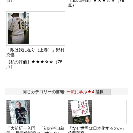
点）
【私の評価】★★★☆☆（78
点）
「敵は我に在り（上巻）」野村
克也
【私の評価】★★★☆☆（75
点）
同じカテゴリーの書籍
:
一流に学ぶ★4
「大前研一入門 「初の半自叙
「なぜ世界は日本化するのか」
伝」 世界的戦略コンサルタン
佐藤芳直