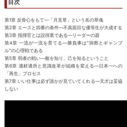
目次
第1章 反骨心をもて―「月見草」という名の草魂
第2章 エースと四番の条件―不真面目な優等生が大成する
第3章 指揮官とは説得業である―リーダーの器
第4章 一流が一流を育てる―勝負事は"洞察とギャンブ
ル"の心理戦である
第5章 弱者の戦い―敵を知り、己を知るということ
第6章 適材適所と意識改革が組織を変える―日本一への
「再生」プロセス
第7章 いい仕事は必ず誰かが見ていてくれる―天才は妥協
しない