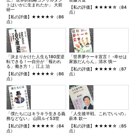
トはいかに生まれたか」 大前
【私の評価】★★★★☆（84
研一
点）
【私の評価】★★★★☆（86
点）
「決まりかけた人生も180度逆
「世界夢ケーキ宣言！ -幸せは
転できる！―自分が「報われ
家族だんらん」清水 慎一
る」働き方！」江上 治
【私の評価】★★★★☆（87
【私の評価】★★★★☆（86
点）
点）
「僕たちにはキラキラ生きる義
「人生後半戦、これでいいの」
務などない」 山田ルイ53世
萩本 欽一
【私の評価】★★★★☆（84
【私の評価】★★★★☆（85
点）
点）