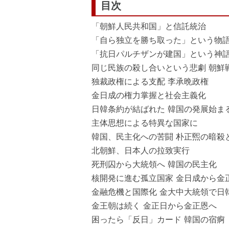
目次
「朝鮮人民共和国」と信託統治
「自ら独立を勝ち取った」という物語
「抗日パルチザンが建国」という神話
同じ民族の殺し合いという悲劇 朝鮮
独裁政権による支配 李承晩政権
金日成の権力掌握と社会主義化
日韓条約が結ばれた 韓国の発展始ま
主体思想による特異な国家に
韓国、民主化への苦闘 朴正煕の暗殺
北朝鮮、日本人の拉致実行
死刑囚から大統領へ 韓国の民主化
核開発に進む孤立国家 金日成から金
金融危機と国際化 金大中大統領で日
金王朝は続く 金正日から金正恩へ
困ったら「反日」カード 韓国の宿痾