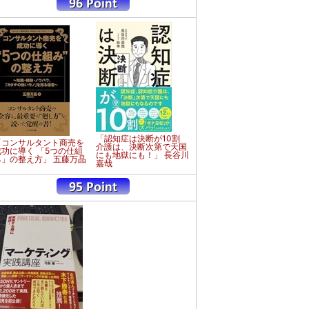
「認知症は決断が10割
「コンサルタント商売を
介護は、決断次第で天国
成功に導く 「5つの仕組
にも地獄にも！」 長谷川
み」の整え方」 五藤万晶
嘉哉