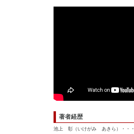
著者経歴
池上 彰（いけがみ あきら）・・・