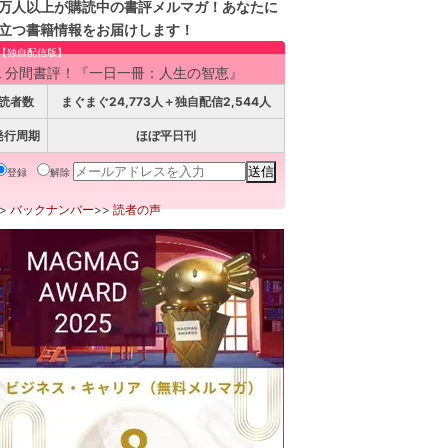
万人以上が購読中の書評メルマガ！あなたに
立つ書籍情報をお届けします！
【独自配信版】
１分間書評！『一日一冊：人生の智恵』
読者数
まぐまぐ24,773人＋独自配信2,544人
発行周期
ほぼ平日刊
登録
解除
>>
バックナンバー
>>
読者の声