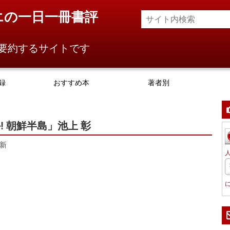
エの一日一冊書評
要約するサイトです
録
おすすめ本
著者別
 朝鮮半島」池上 彰
新