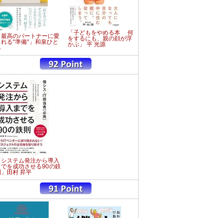
「子どもをやめる本 何
「最高のパートナーに愛
をするにも、親の顔が浮
される"準備"」和泉ひと
かぶ」 平 光源
み
「システム発注から導入
までを成功させる90の鉄
則」田村 昇平