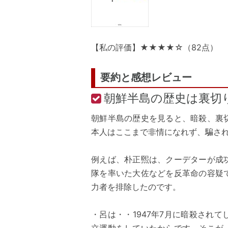
【私の評価】★★★★☆（82点）
要約と感想レビュー
朝鮮半島の歴史は裏切
朝鮮半島の歴史を見ると、暗殺、裏
本人はここまで非情になれず、騙さ
例えば、朴正煕は、クーデターが成
隊を率いた大佐などを反革命の容疑
力者を排除したのです。
・呂は・・1947年7月に暗殺され