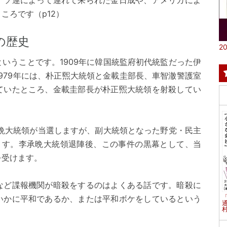
、ソ連によって連れて来られた金日成や、アメリカによ
ころです（p12）
の歴史
20
いうことです。1909年に韓国統監府初代統監だった伊
979年には、朴正煕大統領と金載圭部長、車智澈警護室
ていたところ、金載圭部長が朴正煕大統領を射殺してい
承晩大統領が当選しますが、副大統領となった野党・民主
ます。李承晩大統領退陣後、この事件の黒幕として、当
を受けます。
など諜報機関が暗殺をするのはよくある話です。暗殺に
いかに平和であるか、または平和ボケをしているという
村