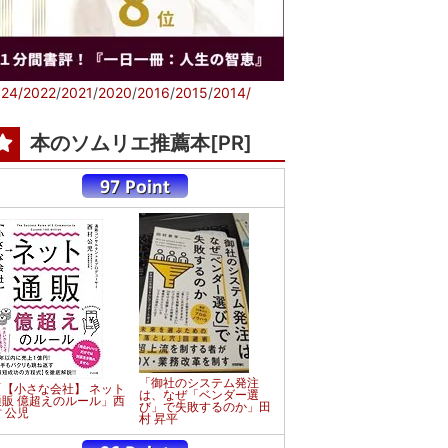
24/
2022
/
2021
/
2020
/
2016
/
2015
/
2014/
本のソムリエ推薦本[PR]
「御社のシステム発注
「【小さな会社】 ネット
は、なぜ「ベンダー選
通販 億超えのルール」西
び」で失敗するのか」田
 公児
村 昇平