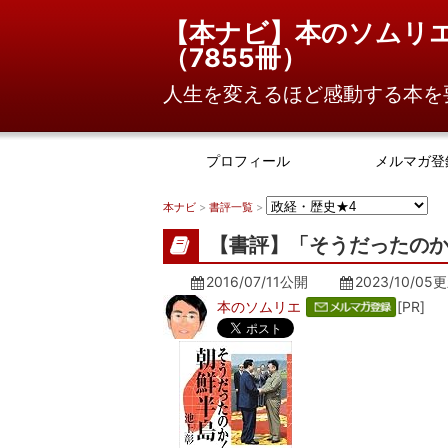
【本ナビ】本のソムリ
（
7855冊
）
人生を変えるほど感動する本を
プロフィール
メルマガ登
本ナビ
>
書評一覧
>
【書評】「そうだったのか!
2016/07/11公開
2023/10/05
更
本のソムリエ
[PR]