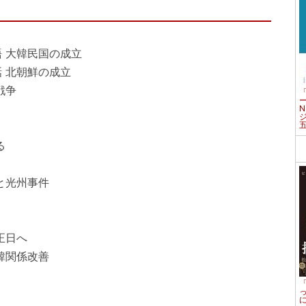
 大韓民国の成立
 北朝鮮の成立
戦争
る
と光州事件
正日へ
韓関係改善