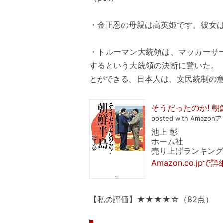
・金正恩の母親は高英姫です。彼女は
・トルーマン大統領は、マッカーサ
するという大統領の決断に驚いた。
とができる。日本人は、文民統制の意
そうだったのか! 朝
posted with Amazon
池上 彰
ホーム社
売り上げランキング: 
Amazon.co.jpで
【私の評価】★★★★☆（82点）