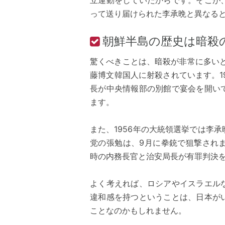
立運動をしていたからです。そこが
って送り届けられた李承晩と異なると
朝鮮半島の歴史は暗殺
驚くべきことは、暗殺が非常に多いと
藤博文韓国人に射殺されています。1
長が中央情報部の別館で宴会を開い
ます。
また、1956年の大統領選挙では李
党の張勉は、9月に拳銃で狙撃され
時の内務長官と治安局長が有罪判決
よく考えれば、ロシアやイスラエル
違和感を持つということは、日本が
ことなのかもしれません。