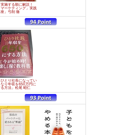
「実施する順に解説！
「マーケティング」実践
講座」弓削 徹
「ひとり社長になってい
きなり年収を650万円に
する方法」松尾 昭仁