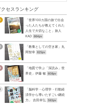
アクセスランキング
「世界100カ国の旅で出会
1
った人たちが教えてくれた
人生で大切なこと」旅人
KAD
664pv
「教養としての空き家」丸
2
岡智幸
625pv
「地図で学ぶ「深読み」世
3
界史」伊藤 敏
608pv
「脳科学・心理学・行動経
4
済学から導いたすごい継続
力」 吉田幸弘
593pv