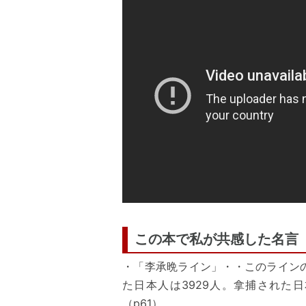
この本で私が共感した名言
・「李承晩ライン」・・このライン
た日本人は3929人。拿捕された
（p61）