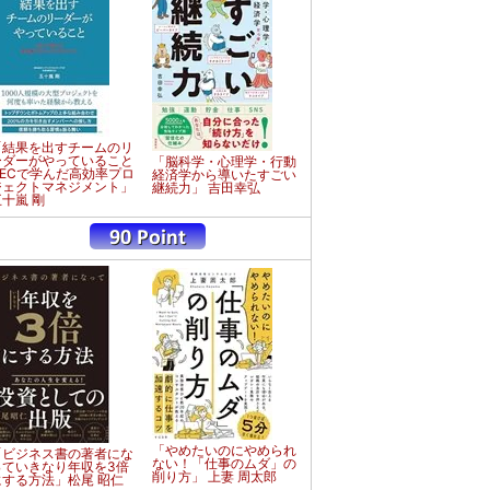
「結果を出すチームのリ
ーダーがやっていること
「脳科学・心理学・行動
NECで学んだ高効率プロ
経済学から導いたすごい
ジェクトマネジメント」
継続力」 吉田幸弘
五十嵐 剛
「やめたいのにやめられ
「ビジネス書の著者にな
ない！「仕事のムダ」の
っていきなり年収を3倍
削り方」 上妻 周太郎
にする方法」松尾 昭仁