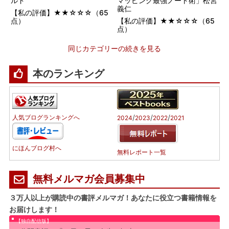
ルド
マッピング最強ノート術」松宮
義仁
【私の評価】★★☆☆☆（65
点）
【私の評価】★★☆☆☆（65
点）
同じカテゴリーの続きを見る
本のランキング
/
/
/
人気ブログランキングへ
2024
2023
2022
2021
にほんブログ村へ
無料レポート一覧
無料メルマガ会員募集中
３万人以上が購読中の書評メルマガ！あなたに役立つ書籍情報を
お届けします！
【独自配信版】