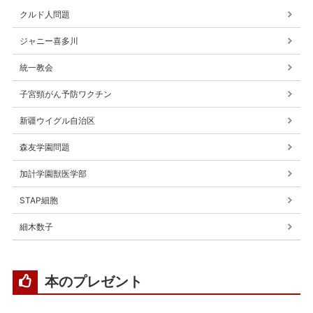
クルド人問題
ジャニー喜多川
統一教会
子宮頸がん予防ワクチン
新疆ウイグル自治区
森友学園問題
加計学園獣医学部
STAP細胞
細木数子
本のプレゼント