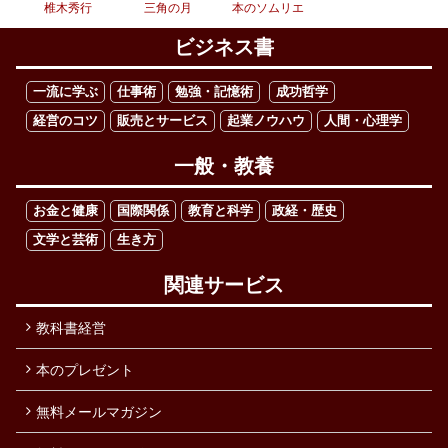
椎木秀行
三角の月
本のソムリエ
ビジネス書
一流に学ぶ
仕事術
勉強・記憶術
成功哲学
経営のコツ
販売とサービス
起業ノウハウ
人間・心理学
一般・教養
お金と健康
国際関係
教育と科学
政経・歴史
文学と芸術
生き方
関連サービス
教科書経営
本のプレゼント
無料メールマガジン