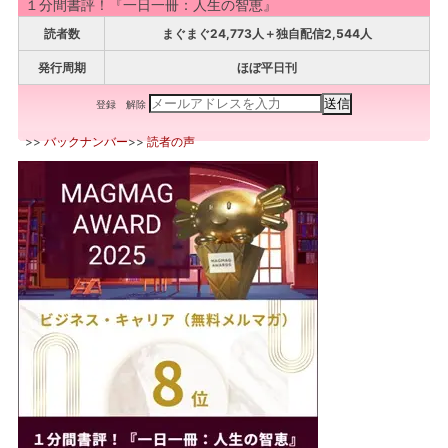
１分間書評！『一日一冊：人生の智恵』
読者数
まぐまぐ24,773人＋独自配信2,544人
発行周期
ほぼ平日刊
登録
解除
>>
バックナンバー
>>
読者の声