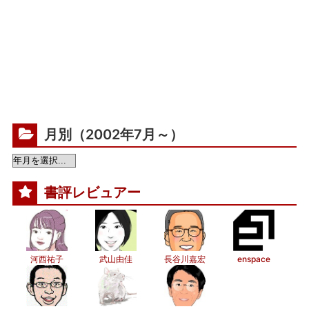
月別（2002年7月～）
書評レビュアー
河西祐子
武山由佳
長谷川嘉宏
enspace