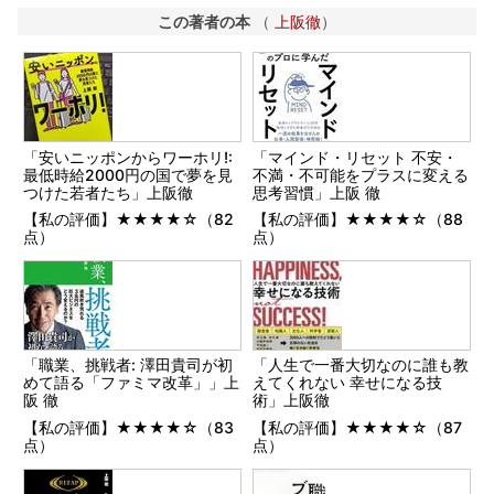
この著者の本
（
上阪徹
）
「安いニッポンからワーホリ!:
「マインド・リセット 不安・
最低時給2000円の国で夢を見
不満・不可能をプラスに変える
つけた若者たち」上阪徹
思考習慣」上阪 徹
【私の評価】★★★★☆（82
【私の評価】★★★★☆（88
点）
点）
「職業、挑戦者: 澤田貴司が初
「人生で一番大切なのに誰も教
めて語る「ファミマ改革」」上
えてくれない 幸せになる技
阪 徹
術」上阪徹
【私の評価】★★★★☆（83
【私の評価】★★★★☆（87
点）
点）