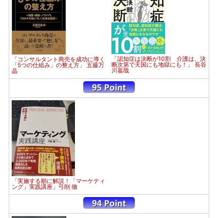
「認知症は決断が10割 介護は、決
「コンサルタント商売を成功に導く
断次第で天国にも地獄にも！」 長谷
「5つの仕組み」の整え方」 五藤万
川嘉哉
晶
「実施する順に解説！「マーケティ
ング」実践講座」弓削 徹