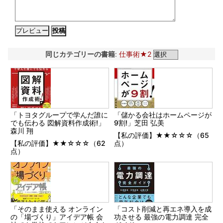
同じカテゴリーの書籍
:
仕事術★2
「トヨタグループで学んだ誰に
「儲かる会社はホームページが
でも伝わる 図解資料作成術!」
9割!」芝田 弘美
森川 翔
【私の評価】★★☆☆☆（65
【私の評価】★★☆☆☆（62
点）
点）
「そのまま使える オンライン
「コスト削減と再エネ導入を成
の「場づくり」アイデア帳 会
功させる 最強の電力調達 完全