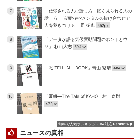
「信頼される人の話し方 軽く見られる人の
7
話し方 言葉×声×メンタルの掛け合わせで
人を惹きつける」 司 拓也
552pv
「データが語る気候変動問題のホントとウ
8
ソ」 杉山大志
504pv
「戦 TELL-ALL BOOK」青山 繁晴
9
484pv
「夏帆―The Tale of KAHO」村上春樹
10
479pv
無料で人気ランキング GA4対応 Ranklet4
ニュースの真相