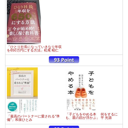
「ひとり社長になっていきなり年収
を650万円にする方法」松尾 昭仁
「子どもをやめる本 何をするに
「最高のパートナーに愛される"準
も、親の顔が浮かぶ」 平 光源
備"」和泉ひとみ