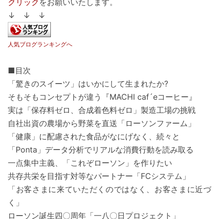
クリック
をお願いいたします。
↓ ↓ ↓
人気ブログランキングへ
■目次
「驚きのスイーツ」はいかにして生まれたか?
そもそもコンセプトが違う『MACHI caf´eコーヒー』
実は「保存料ゼロ、合成着色料ゼロ」製造工場の挑戦
自社出資の農場から野菜を直送「ローソンファーム」
「健康」に配慮された食品がなにげなく、続々と
「Ponta」データ分析でリアルな消費行動を読み取る
一点集中主義、「これぞローソン」を作りたい
共存共栄を目指す対等なパートナー「FCシステム」
「お客さまに来ていただくのではなく、お客さまに近づ
く」
ローソン誕生四〇周年「一八〇日プロジェクト」