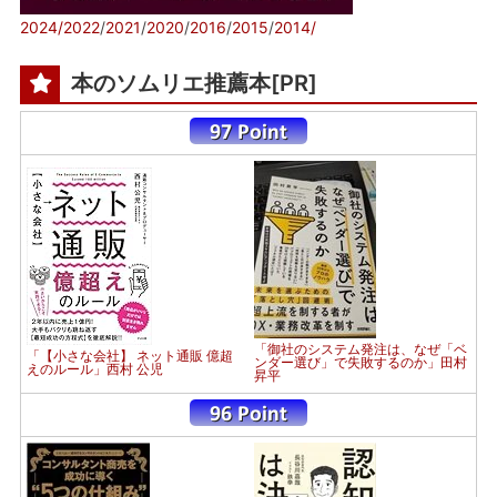
2024/
2022
/
2021
/
2020
/
2016
/
2015
/
2014/
本のソムリエ推薦本[PR]
「御社のシステム発注は、なぜ「ベ
「【小さな会社】 ネット通販 億超
ンダー選び」で失敗するのか」田村
えのルール」西村 公児
昇平