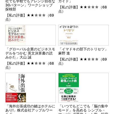
社でも学校でもアレンジ自在な
ガイド」
30パターン」ワークショップ
【私の評価】★★☆☆☆（68
探検部
点）
【私の評価】★★☆☆☆（69
点）
「グローバル企業のビジネスモ
「イマドキの部下のトリセツ」
デルをつかむ 英文決算書の読
麻野 進
みかた」大山 誠
【私の評価】★★☆☆☆（69
【私の評価】★★☆☆☆（68
点）
点）
「海外出張成功の鍵はホテルに
「いつでもどこでも「脳の集中
あり!」株式会社アップルワー
モード」を高める シンプル・