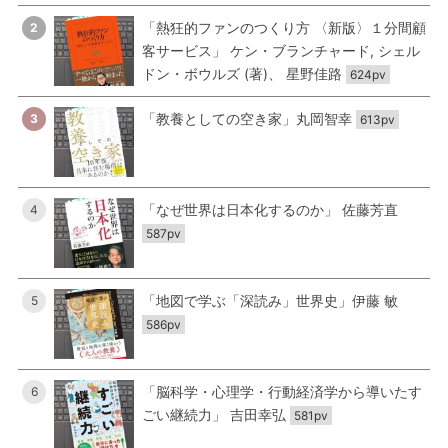
「熱狂的ファンのつくり方 〈新版〉１分間顧
2
客サービス」 ケン・ブランチャード, シェル
ドン・ボウルズ (著)、 星野佳路
624pv
「教養としての空き家」丸岡智幸
3
613pv
「なぜ世界は日本化するのか」 佐藤芳直
4
587pv
「地図で学ぶ「深読み」世界史」伊藤 敏
5
586pv
「脳科学・心理学・行動経済学から導いたす
6
ごい継続力」 吉田幸弘
581pv