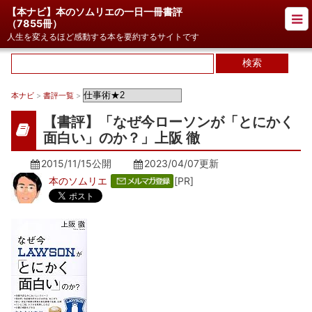
【本ナビ】本のソムリエの一日一冊書評
（
7855冊
）
人生を変えるほど感動する本を要約するサイトです
本ナビ
>
書評一覧
>
【書評】「なぜ今ローソンが「とにかく
面白い」のか？」上阪 徹
2015/11/15公開
2023/04/07
更新
本のソムリエ
[PR]