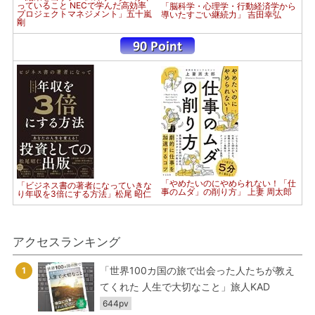
っていること NECで学んだ高効率
「脳科学・心理学・行動経済学から
プロジェクトマネジメント」五十嵐
導いたすごい継続力」 吉田幸弘
剛
「やめたいのにやめられない！「仕
「ビジネス書の著者になっていきな
事のムダ」の削り方」 上妻 周太郎
り年収を3倍にする方法」松尾 昭仁
アクセスランキング
「世界100カ国の旅で出会った人たちが教え
1
てくれた 人生で大切なこと」旅人KAD
644pv