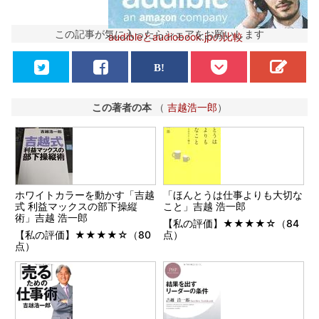
この記事が気に入ったらシェアをお願いします
audibleとaudiobook.jpの比較
この著者の本
（
吉越浩一郎
）
ホワイトカラーを動かす「吉越
「ほんとうは仕事よりも大切な
式 利益マックスの部下操縦
こと」吉越 浩一郎
術」吉越 浩一郎
【私の評価】★★★★☆（84
【私の評価】★★★★☆（80
点）
点）