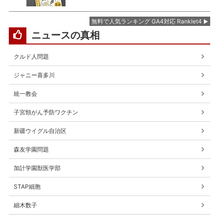
無料で人気ランキング GA4対応 Ranklet4
ニュースの真相
クルド人問題
ジャニー喜多川
統一教会
子宮頸がん予防ワクチン
新疆ウイグル自治区
森友学園問題
加計学園獣医学部
STAP細胞
細木数子