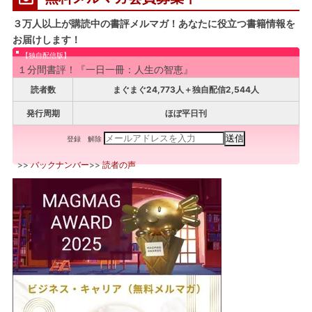
３万人以上が購読中の書評メルマガ！あなたに役立つ書籍情報を
お届けします！
【独自配信版】
１分間書評！『一日一冊：人生の智恵』
読者数
まぐまぐ24,773人＋独自配信2,544人
発行周期
ほぼ平日刊
登録
解除
>>
バックナンバー
>>
読者の声