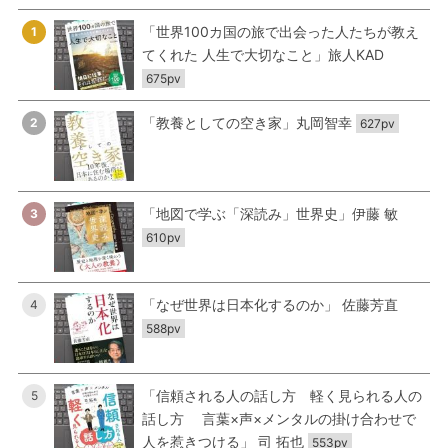
「世界100カ国の旅で出会った人たちが教え
1
てくれた 人生で大切なこと」旅人KAD
675pv
「教養としての空き家」丸岡智幸
2
627pv
「地図で学ぶ「深読み」世界史」伊藤 敏
3
610pv
「なぜ世界は日本化するのか」 佐藤芳直
4
588pv
「信頼される人の話し方 軽く見られる人の
5
話し方 言葉×声×メンタルの掛け合わせで
人を惹きつける」 司 拓也
553pv