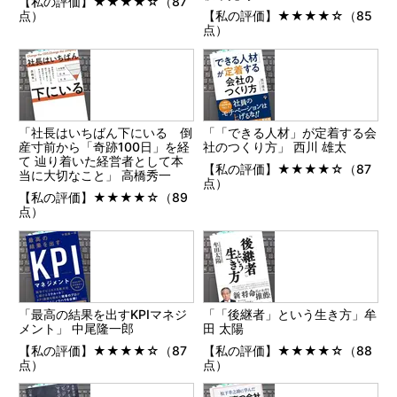
【私の評価】★★★★☆（87
点）
【私の評価】★★★★☆（85
点）
「社長はいちばん下にいる 倒
「「できる人材」が定着する会
産寸前から「奇跡100日」を経
社のつくり方」 西川 雄太
て 辿り着いた経営者として本
【私の評価】★★★★☆（87
当に大切なこと」 高橋秀一
点）
【私の評価】★★★★☆（89
点）
「最高の結果を出すKPIマネジ
「「後継者」という生き方」牟
メント」 中尾隆一郎
田 太陽
【私の評価】★★★★☆（87
【私の評価】★★★★☆（88
点）
点）