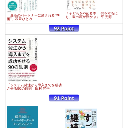
「子どもをやめる本 何をするに
「最高のパートナーに愛される"準
も、親の顔が浮かぶ」 平 光源
備"」和泉ひとみ
「システム発注から導入までを成功
させる90の鉄則」田村 昇平