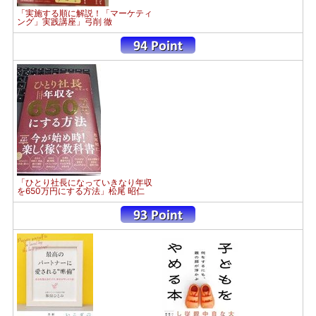
「実施する順に解説！「マーケティ
ング」実践講座」弓削 徹
「ひとり社長になっていきなり年収
を650万円にする方法」松尾 昭仁