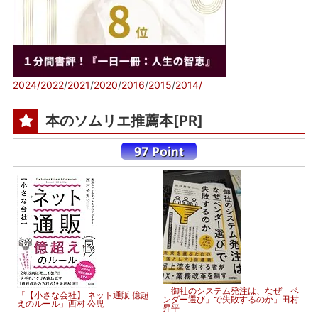
2024/
2022
/
2021
/
2020
/
2016
/
2015
/
2014/
本のソムリエ推薦本[PR]
「御社のシステム発注は、なぜ「ベ
「【小さな会社】 ネット通販 億超
ンダー選び」で失敗するのか」田村
えのルール」西村 公児
昇平