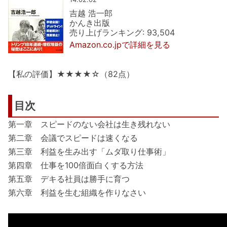
吉越 浩一郎
かんき出版
売り上げランキング: 93,504
Amazon.co.jpで詳細を見る
【私の評価】★★★★☆（82点）
目次
第一章 スピードのない会社は生き残れない
第二章 会議でスピードは速くなる
第三章 利益を生み出す「ムダ取り仕事術」
第四章 仕事を100倍面白くする方法
第五章 デキる社員は勝手に育つ
第六章 利益を生む組織を作りなさい