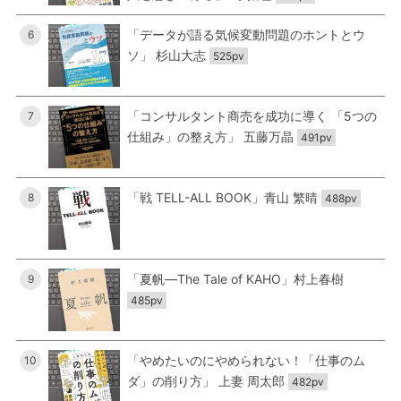
「データが語る気候変動問題のホントとウ
6
ソ」 杉山大志
525pv
「コンサルタント商売を成功に導く 「5つの
7
仕組み」の整え方」 五藤万晶
491pv
「戦 TELL-ALL BOOK」青山 繁晴
8
488pv
「夏帆―The Tale of KAHO」村上春樹
9
485pv
「やめたいのにやめられない！「仕事のム
10
ダ」の削り方」 上妻 周太郎
482pv