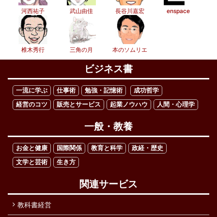
河西祐子
武山由佳
長谷川嘉宏
enspace
椎木秀行
三角の月
本のソムリエ
ビジネス書
一流に学ぶ
仕事術
勉強・記憶術
成功哲学
経営のコツ
販売とサービス
起業ノウハウ
人間・心理学
一般・教養
お金と健康
国際関係
教育と科学
政経・歴史
文学と芸術
生き方
関連サービス
教科書経営