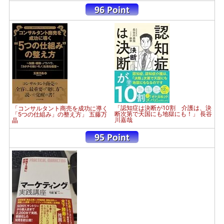
「認知症は決断が10割 介護は、決
「コンサルタント商売を成功に導く
断次第で天国にも地獄にも！」 長谷
「5つの仕組み」の整え方」 五藤万
川嘉哉
晶