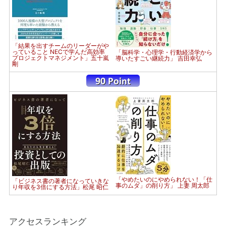
「結果を出すチームのリーダーがや
っていること NECで学んだ高効率
「脳科学・心理学・行動経済学から
プロジェクトマネジメント」五十嵐
導いたすごい継続力」 吉田幸弘
剛
「やめたいのにやめられない！「仕
「ビジネス書の著者になっていきな
事のムダ」の削り方」 上妻 周太郎
り年収を3倍にする方法」松尾 昭仁
アクセスランキング