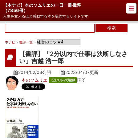
【本ナビ】本のソムリエの一日一冊書評
（
7856冊
）
人生を変えるほど感動する本を要約するサイトです
本ナビ
>
書評一覧
>
【書評】「2分以内で仕事は決断しなさ
い」吉越 浩一郎
2014/02/03公開
2023/04/07
更新
本のソムリエ
[PR]