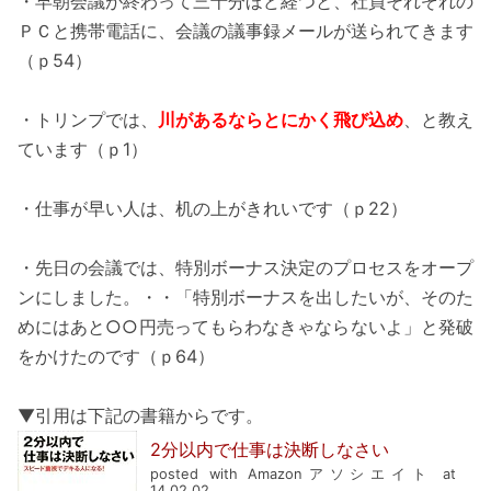
・早朝会議が終わって三十分ほど経つと、社員それぞれの
ＰＣと携帯電話に、会議の議事録メールが送られてきます
（ｐ54）
・トリンプでは、
川があるならとにかく飛び込め
、と教え
ています（ｐ1）
・仕事が早い人は、机の上がきれいです（ｐ22）
・先日の会議では、特別ボーナス決定のプロセスをオープ
ンにしました。・・「特別ボーナスを出したいが、そのた
めにはあと○○円売ってもらわなきゃならないよ」と発破
をかけたのです（ｐ64）
▼引用は下記の書籍からです。
2分以内で仕事は決断しなさい
posted with Amazonアソシエイト at
14.02.02