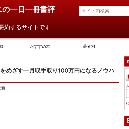
エの一日一冊書評
要約するサイトです
録
おすすめ本
著者別
をめざす―月収手取り100万円になるノウハ
更新