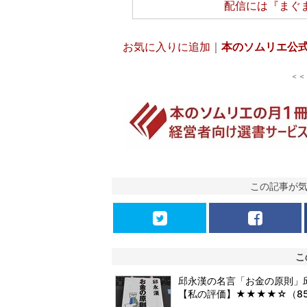
配信には
『まぐ
お気に入りに追加
｜
本のソムリエ公
＜
この記事が
こ
邱永漢の名言「お金の原則」
【私の評価】★★★★☆（8