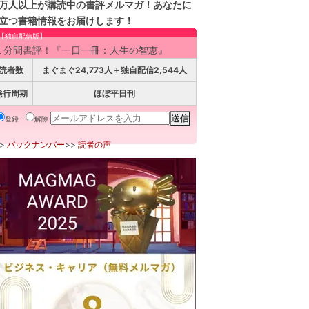
万人以上が購読中の書評メルマガ！あなたに
立つ書籍情報をお届けします！
【独自配信版】
１分間書評！『一日一冊：人生の智恵』
読者数
まぐまぐ24,773人＋独自配信2,544人
発行周期
ほぼ平日刊
登録
解除
>>
バックナンバー
>>
読者の声