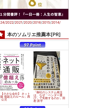
24/
2022
/
2021
/
2020
/
2016
/
2015
/
2014/
本のソムリエ推薦本[PR]
「御社のシステム発注
「【小さな会社】 ネット
は、なぜ「ベンダー選
通販 億超えのルール」西
び」で失敗するのか」田
 公児
村 昇平