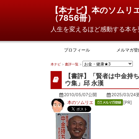
【本ナビ】本のソムリ
（
7856冊
）
人生を変えるほど感動する本を
プロフィール
メルマガ登
本ナビ
>
書評一覧
>
【書評】「賢者は中金持ち
ウ集」邱 永漢
2010/05/07公開
2025/03/24
本のソムリエ
[PR]