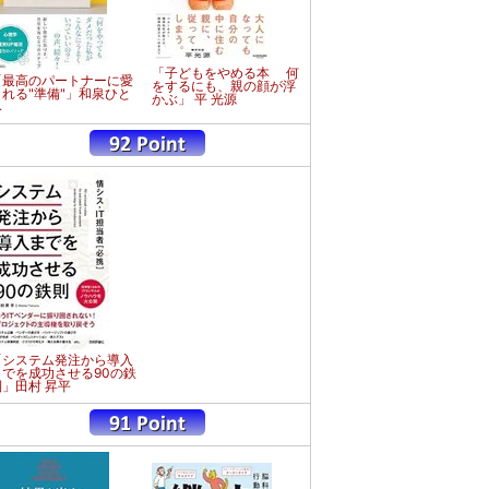
「子どもをやめる本 何
「最高のパートナーに愛
をするにも、親の顔が浮
される"準備"」和泉ひと
かぶ」 平 光源
み
「システム発注から導入
までを成功させる90の鉄
則」田村 昇平