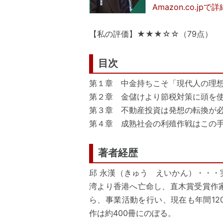
Amazon.co.jp
【私の評価】★★★☆☆（79点）
目次
第１章 中金持ちこそ「現代人の理
第２章 金儲けより節税対策に頭を
第３章 不動産投資は発想の転換が
第４章 成熟社会の利殖作戦はこの
著者経歴
邱 永漢（きゅう えいかん）・・
湾より香港へ亡命し、直木賞受賞作
ら、事業活動を行い、現在も年間1
作は約400冊にのぼる。