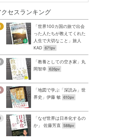
アクセスランキング
「世界100カ国の旅で出会
1
った人たちが教えてくれた
人生で大切なこと」旅人
KAD
671pv
「教養としての空き家」丸
2
岡智幸
626pv
「地図で学ぶ「深読み」世
3
界史」伊藤 敏
610pv
「なぜ世界は日本化するの
4
か」 佐藤芳直
588pv