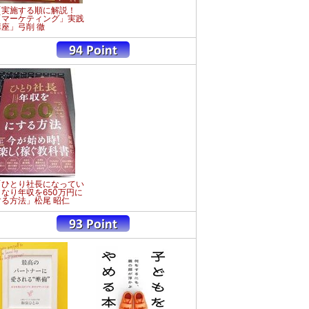
「実施する順に解説！
「マーケティング」実践
講座」弓削 徹
「ひとり社長になってい
きなり年収を650万円に
する方法」松尾 昭仁