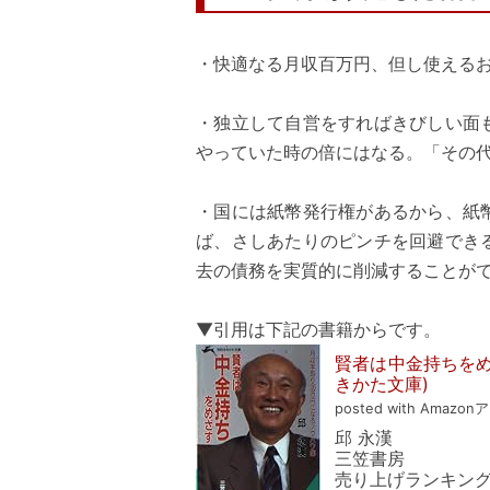
・快適なる月収百万円、但し使えるお
・独立して自営をすればきびしい面
やっていた時の倍にはなる。「その代
・国には紙幣発行権があるから、紙
ば、さしあたりのピンチを回避でき
去の債務を実質的に削減することがで
▼引用は下記の書籍からです。
賢者は中金持ちをめ
きかた文庫)
posted with Amazon
邱 永漢
三笠書房
売り上げランキング: 1