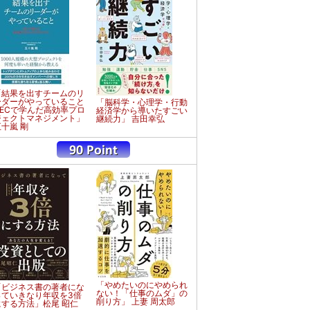
「結果を出すチームのリ
ーダーがやっていること
「脳科学・心理学・行動
NECで学んだ高効率プロ
経済学から導いたすごい
ジェクトマネジメント」
継続力」 吉田幸弘
五十嵐 剛
「やめたいのにやめられ
「ビジネス書の著者にな
ない！「仕事のムダ」の
っていきなり年収を3倍
削り方」 上妻 周太郎
にする方法」松尾 昭仁