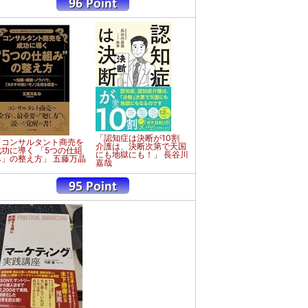
「認知症は決断が10割
「コンサルタント商売を
介護は、決断次第で天国
成功に導く 「5つの仕組
にも地獄にも！」 長谷川
み」の整え方」 五藤万晶
嘉哉